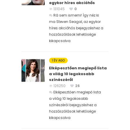
egykor híres akcióhős
131045
0
Rá sem ismerni! Így néz ki
ma Steven Seagal, az egykor
híres akcióhős bejegyzéshez
a
hozzászólások lehetősége
kikapcsolva
1 ÉV AGO
Elképesztően meglepő lista
a világ 10 legokosabb
színészéről
126250
26
Elképesztően meglepő lista
a világ 10 legokosabb
színészéről bejegyzéshez
a
hozzászólások lehetősége
kikapcsolva