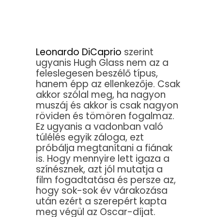
Leonardo DiCaprio
szerint
ugyanis Hugh Glass nem az a
feleslegesen beszélő típus,
hanem épp az ellenkezője. Csak
akkor szólal meg, ha nagyon
muszáj és akkor is csak nagyon
röviden és tömören fogalmaz.
Ez ugyanis a vadonban való
túlélés egyik záloga, ezt
próbálja megtanítani a fiának
is. Hogy mennyire lett igaza a
színésznek, azt jól mutatja a
film fogadtatása és persze az,
hogy sok-sok év várakozása
után ezért a szerepért kapta
meg végül az Oscar-díjat.