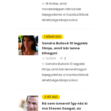
18 thriller, amit
mindenképpen látnod kell
bejegyzéshez
a hozzászólások
lehetősége kikapcsolva
1 HÓNAP AGO
Sandra Bullock 10 legjobb
filmje, amit kár lenne
kihagyni
132664
2
Sandra Bullock 10 legjobb
filmje, amit kár lenne kihagyni
bejegyzéshez
a hozzászólások
lehetősége kikapcsolva
2 HÉT AGO
Rá sem ismerni! Így néz ki
ma Steven Seagal, az