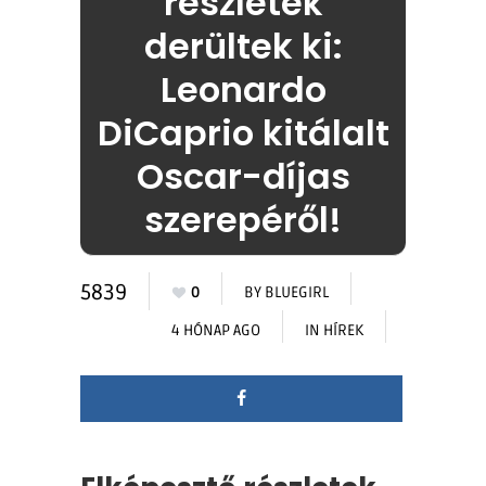
részletek
derültek ki:
Leonardo
DiCaprio kitálalt
Oscar-díjas
szerepéről!
5839
0
BY
BLUEGIRL
4 HÓNAP AGO
IN
HÍREK