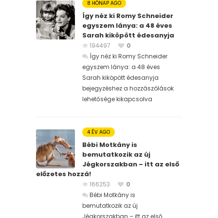
8 HÓNAP AGO
Így néz ki Romy Schneider
egyszem lánya: a 48 éves
Sarah kiköpött édesanyja
194497
0
Így néz ki Romy Schneider
egyszem lánya: a 48 éves
Sarah kiköpött édesanyja
bejegyzéshez
a hozzászólások
lehetősége kikapcsolva
4 ÉV AGO
Bébi Motkány is
bemutatkozik az új
Jégkorszakban – itt az első
előzetes hozzá!
166253
0
Bébi Motkány is
bemutatkozik az új
Jégkorszakban – itt az első