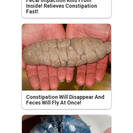
Fecal Impaction Kills From
Inside! Relieves Constipation
Fast!
Constipation Will Disappear And
Feces Will Fly At Once!