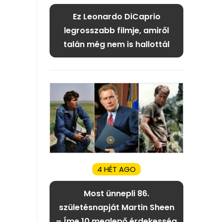
Ez Leonardo DiCaprio
legrosszabb filmje, amiről
talán még nem is hallottál
4 HÉT AGO
Most ünnepli 86.
születésnapját Martin Sheen
– Íme 10 meglepő érdekesség