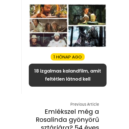
1 HÓNAP AGO
18 izgalmas kalandfilm, amit
feltétlen látnod kell
Previous Article
Emlékszel még a
Rosalinda gyönyörű
sztárjára? 54 éves