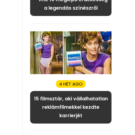
a legendás színészről
4 HÉT AGO
15 filmsztár, aki vállalhatatlan
reklámfilmekkel kezdte
karrierjét