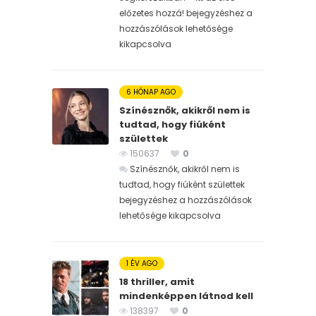
előzetes hozzá! bejegyzéshez
a
hozzászólások lehetősége
kikapcsolva
6 HÓNAP AGO
Színésznők, akikről nem is
tudtad, hogy fiúként
születtek
150637
0
Színésznők, akikről nem is
tudtad, hogy fiúként születtek
bejegyzéshez
a hozzászólások
lehetősége kikapcsolva
1 ÉV AGO
18 thriller, amit
mindenképpen látnod kell
138397
0