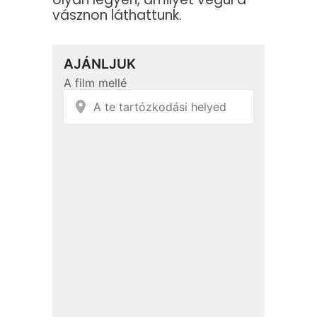
vásznon láthattunk.