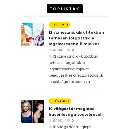
TOPLISTÁK
9 ÓRA AGO
12 színésznő, akik titokban
terhesen forgatták le
legsikeresebb filmjeiket
40114
0
12 színésznő, akik titokban
terhesen forgatták le
legsikeresebb filmjeiket
bejegyzéshez
a hozzászólások
lehetősége kikapcsolva
10 ÓRA AGO
10 világsztár meglepő
hasonlósága testvérével
9693
0
10 világsztár meglepő