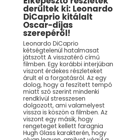
Elképesztő részletek
derültek ki: Leonardo
DiCaprio kitálalt
Oscar-díjas
szerepéről!
Leonardo DiCaprio
kétségtelenül hatalmasat
játszott A visszatérő című
filmben. Egy korábbi interjúban
viszont érdekes részleteket
árult el a forgatásról. Az egy
dolog, hogy a feszített tempó
miatt szó szerint mindenki
rendkívül stresszesen
dolgozott, ami valamelyest
vissza is köszön a filmben. Az
viszont egy másik, hogy
rengeteget kellett faragnia
Hugh Glass karakterén, hogy
olyan legyen, amilyet végül a