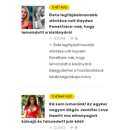
3 HÉT AGO
Élete legfájdalmasabb
döntése volt Hayden
Panettiere-nek, hogy
lemondott a kislányáról
123099
0
Élete legfájdalmasabb
döntése volt Hayden
Panettiere-nek, hogy
lemondott a kislányáról
bejegyzéshez
a hozzászólások
lehetősége kikapcsolva
11 HÓNAP AGO
Rá sem ismerünk! Az egykor
nagyon dögös Jennifer Love
Hewitt ma elhanyagolt
külsejű és felszedett pár kilót
122642
0