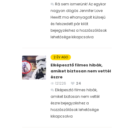
Rá sem ismerünk! Az egykor
nagyon dögös Jennifer Love
Hewitt ma elhanyagolt külsejű
és felszedett pár kilót
bejegyzéshez
a hozzászólások
lehetősége kikapcsolva
2 ÉV AGO
Elképesztő filmes hibák,
amiket biztosan nem vettél
észre
121226
24
Elképesztő filmes hibák,
amiket biztosan nem vettél
észre bejegyzéshez
a
hozzászólások lehetősége
kikapcsolva