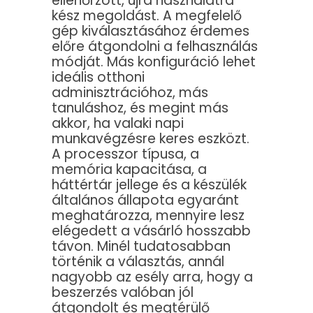
ellenőrzött, újra használatra
kész megoldást. A megfelelő
gép kiválasztásához érdemes
előre átgondolni a felhasználás
módját. Más konfiguráció lehet
ideális otthoni
adminisztrációhoz, más
tanuláshoz, és megint más
akkor, ha valaki napi
munkavégzésre keres eszközt.
A processzor típusa, a
memória kapacitása, a
háttértár jellege és a készülék
általános állapota egyaránt
meghatározza, mennyire lesz
elégedett a vásárló hosszabb
távon. Minél tudatosabban
történik a választás, annál
nagyobb az esély arra, hogy a
beszerzés valóban jól
átgondolt és megtérülő