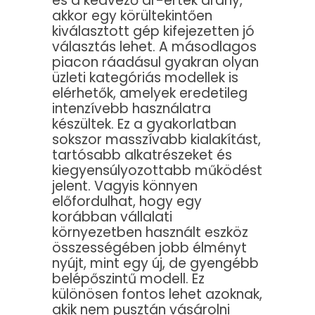
és a kedvező ár-érték arány,
akkor egy körültekintően
kiválasztott gép kifejezetten jó
választás lehet. A másodlagos
piacon ráadásul gyakran olyan
üzleti kategóriás modellek is
elérhetők, amelyek eredetileg
intenzívebb használatra
készültek. Ez a gyakorlatban
sokszor masszívabb kialakítást,
tartósabb alkatrészeket és
kiegyensúlyozottabb működést
jelent. Vagyis könnyen
előfordulhat, hogy egy
korábban vállalati
környezetben használt eszköz
összességében jobb élményt
nyújt, mint egy új, de gyengébb
belépőszintű modell. Ez
különösen fontos lehet azoknak,
akik nem pusztán vásárolni