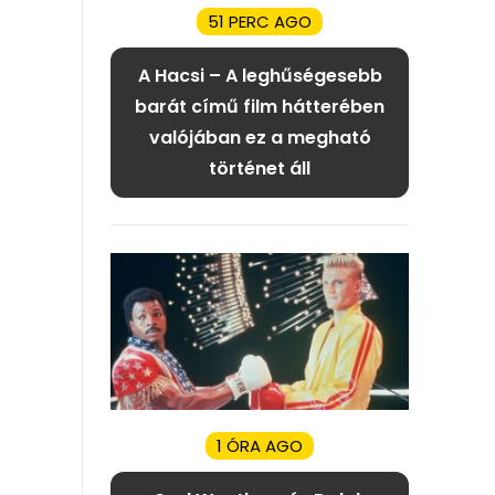
51 PERC AGO
A Hacsi – A leghűségesebb
barát című film hátterében
valójában ez a megható
történet áll
1 ÓRA AGO