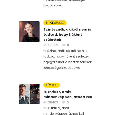
kikapcsolva
6 HÓNAP AGO
Színésznők, akikről nem is
tudtad, hogy fiúként
születtek
150639
0
Színésznők, akikről nem is
tudtad, hogy fiúként születtek
bejegyzéshez
a hozzászólások
lehetősége kikapcsolva
1 ÉV AGO
18 thriller, amit
mindenképpen látnod kell
138403
0
18 thriller, amit
mindenképpen látnod kell