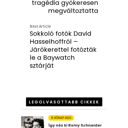
tragédia gyökeresen
megváltoztatta
Next Article
Sokkoló fotók David
Hasselhoffról –
Járókerettel fotózták
le a Baywatch
sztárját
LEGOLVASOTTABB CIKKEK
8 HÓNAP AGO
Így néz ki Romy Schneider