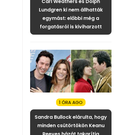
Carl Weathers és Dolph
Lundgren ki nem állhatták
egymást: előbbi még a
forgatásról is kiviharzott
1 ÓRA AGO
Sandra Bullock elárulta, hogy
minden csütörtökön Keanu
Reeves házát takarítja