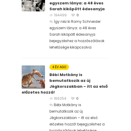
egyszem lánya: a 48 éves
Sarah kiköpött édesanyja
194499
0
Így néz ki Romy Schneider
egyszem lánya: a 48 éves
Sarah kiköpött édesanyja
bejegyzéshez
a hozzászólások
lehetősége kikapcsolva
4 ÉV AGO
Bébi Motkány is
bemutatkozik az új
Jégkorszakban – itt az első
előzetes hozzá!
166254
0
Bébi Motkány is
bemutatkozik az új
Jégkorszakban – itt az első
előzetes hozzá! bejegyzéshez
a
hozzászólások lehetősége