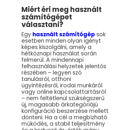
Miért éri meg használt
számítógépet
választani?
Egy
használt számítógép
sok
esetben minden olyan igényt
képes kiszolgálni, amely a
hétköznapi használat során
felmerül. A mindennapi
felhasználási helyzetek jelentős
részében – legyen szó
tanulásról, otthoni
ügyintézésről, irodai munkáról
vagy online kapcsolattartásról
– nem feltétlenül szükségszerű
új, magasabb árkategóriájú
konfiguráció beszerzése mellett
dönteni. Ha a cél a megbízható
működés, a stabil teljesítmény