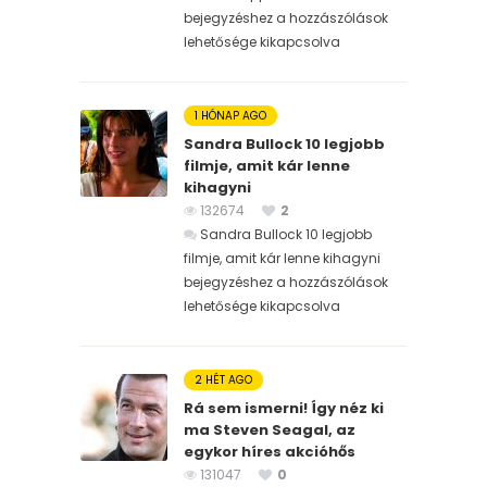
bejegyzéshez
a hozzászólások
lehetősége kikapcsolva
1 HÓNAP AGO
Sandra Bullock 10 legjobb
filmje, amit kár lenne
kihagyni
132674
2
Sandra Bullock 10 legjobb
filmje, amit kár lenne kihagyni
bejegyzéshez
a hozzászólások
lehetősége kikapcsolva
2 HÉT AGO
Rá sem ismerni! Így néz ki
ma Steven Seagal, az
egykor híres akcióhős
131047
0