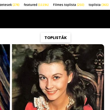
zetesek
(278)
featured
(11194)
Filmes toplista
(250)
toplista
(365)
EK
KRITIKÁK
TOPLISTÁK
FILMAJÁNLÓ