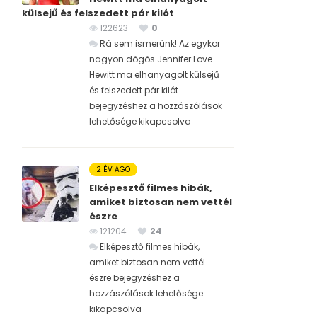
külsejű és felszedett pár kilót
122623
0
Rá sem ismerünk! Az egykor
nagyon dögös Jennifer Love
Hewitt ma elhanyagolt külsejű
és felszedett pár kilót
bejegyzéshez
a hozzászólások
lehetősége kikapcsolva
2 ÉV AGO
Elképesztő filmes hibák,
amiket biztosan nem vettél
észre
121204
24
Elképesztő filmes hibák,
amiket biztosan nem vettél
észre bejegyzéshez
a
hozzászólások lehetősége
kikapcsolva