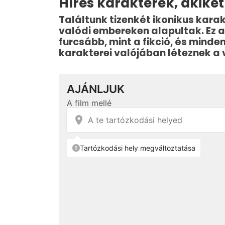
Híres karakterek, akiket
Találtunk tizenkét ikonikus kara
valódi embereken alapultak. Ez 
furcsább, mint a fikció, és mind
karakterei valójában léteznek a 