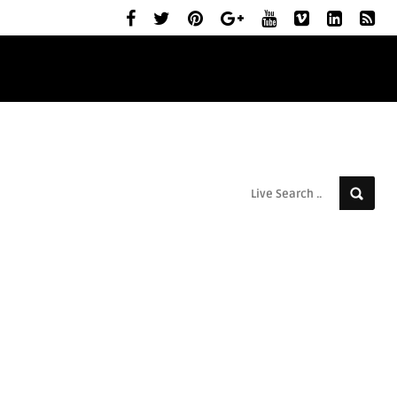
ELŐZETESEK
MOZIBEMUTATÓK
RÓLUNK