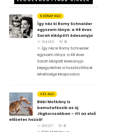
8 HÓNAP AGO
Így néz ki Romy Schneider
egyszem lánya: a 48 éves
Sarah kiköpött édesanyja
194465
0
Így néz ki Romy Schneider
egyszem lánya: a 48 éves
Sarah kiköpött édesanyja
bejegyzéshez
a hozzászólások
lehetősége kikapcsolva
4 ÉV AGO
Bébi Motkány is
bemutatkozik az új
Jégkorszakban – itt az első
előzetes hozzá!
166227
0