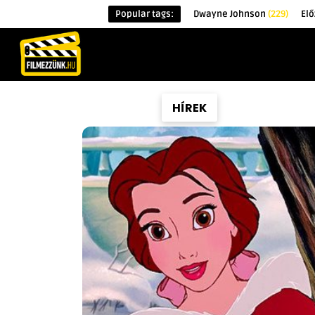
Popular tags:
Dwayne Johnson
(229)
Elő
KEZDŐOLDAL
HÍREK
ÉRDEKESSÉG