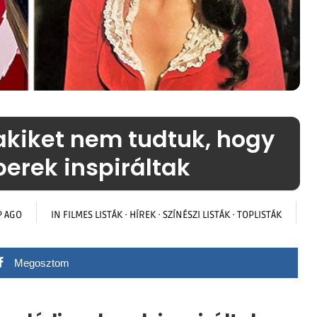
 akiket nem tudtuk, hogy
erek inspiráltak
P AGO
IN
FILMES LISTÁK
·
HÍREK
·
SZÍNÉSZI LISTÁK
·
TOPLISTÁK
Megosztom