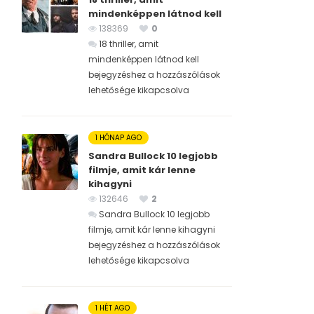
mindenképpen látnod kell
138369
0
18 thriller, amit
mindenképpen látnod kell
bejegyzéshez
a hozzászólások
lehetősége kikapcsolva
1 HÓNAP AGO
Sandra Bullock 10 legjobb
filmje, amit kár lenne
kihagyni
132646
2
Sandra Bullock 10 legjobb
filmje, amit kár lenne kihagyni
bejegyzéshez
a hozzászólások
lehetősége kikapcsolva
1 HÉT AGO