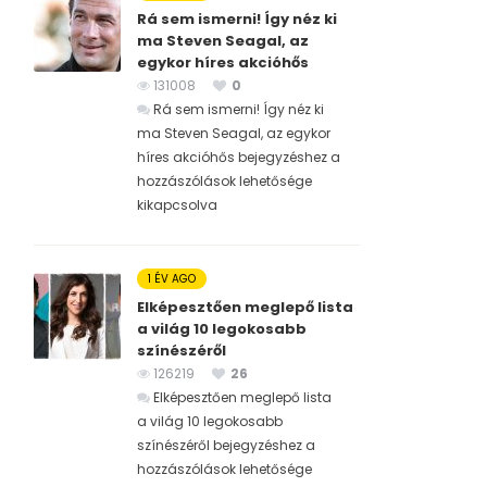
Rá sem ismerni! Így néz ki
ma Steven Seagal, az
egykor híres akcióhős
131008
0
Rá sem ismerni! Így néz ki
ma Steven Seagal, az egykor
híres akcióhős bejegyzéshez
a
hozzászólások lehetősége
kikapcsolva
1 ÉV AGO
Elképesztően meglepő lista
a világ 10 legokosabb
színészéről
126219
26
Elképesztően meglepő lista
a világ 10 legokosabb
színészéről bejegyzéshez
a
hozzászólások lehetősége