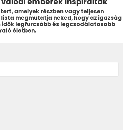
 valódi emberek inspiráltak
ktert, amelyek részben vagy teljesen
a lista megmutatja neked, hogy az igazság
en idők legfurcsább és legcsodálatosabb
való életben.