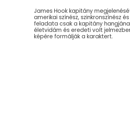
James Hook kapitány megjelenését,
amerikai színész, szinkronszínész é
feladata csak a kapitány hangjának
életvidám és eredeti volt jelmezb
képére formálják a karaktert.