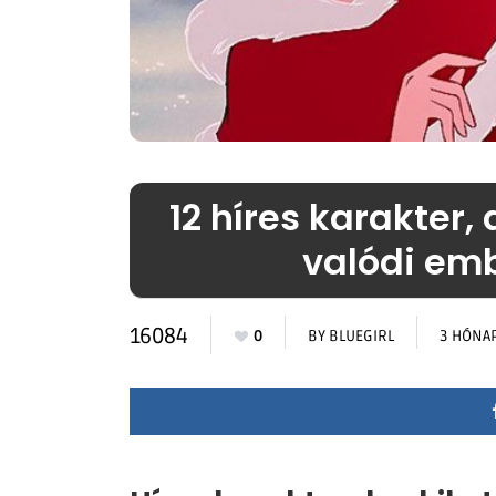
12 híres karakter,
valódi emb
16084
0
BY
BLUEGIRL
3 HÓNA