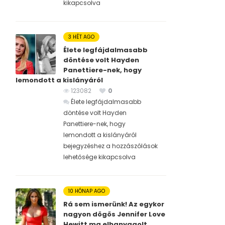
kikapcsolva
3 HÉT AGO
Élete legfájdalmasabb
döntése volt Hayden
Panettiere-nek, hogy
lemondott a kislányáról
123082
0
Élete legfájdalmasabb
döntése volt Hayden
Panettiere-nek, hogy
lemondott a kislányáról
bejegyzéshez
a hozzászólások
lehetősége kikapcsolva
10 HÓNAP AGO
Rá sem ismerünk! Az egykor
nagyon dögös Jennifer Love
Hewitt ma elhanyagolt