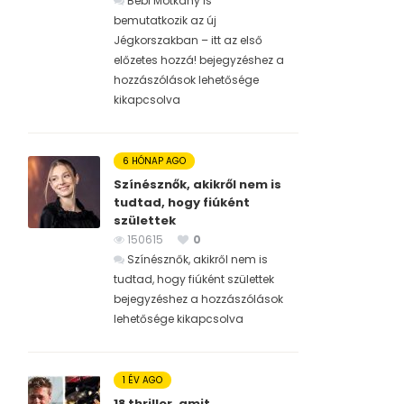
Bébi Motkány is
bemutatkozik az új
Jégkorszakban – itt az első
előzetes hozzá! bejegyzéshez
a
hozzászólások lehetősége
kikapcsolva
6 HÓNAP AGO
Színésznők, akikről nem is
tudtad, hogy fiúként
születtek
150615
0
Színésznők, akikről nem is
tudtad, hogy fiúként születtek
bejegyzéshez
a hozzászólások
lehetősége kikapcsolva
1 ÉV AGO
18 thriller, amit