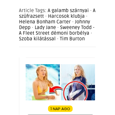
Article Tags:
A galamb szárnyai
·
A
szüfrazsett
·
Harcosok klubja
·
Helena Bonham Carter
·
Johnny
Depp
·
Lady Jane
·
Sweeney Todd -
A Fleet Street démoni borbélya
·
Szoba kilátással
·
Tim Burton
1 NAP AGO