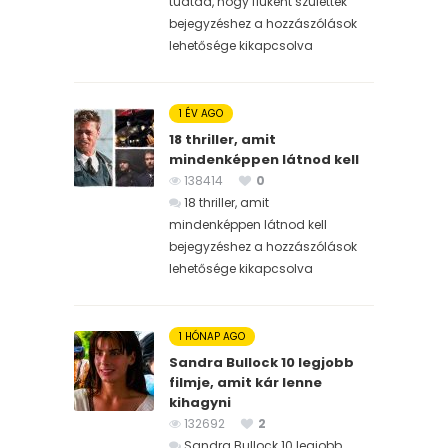
tudtad, hogy fiúként születtek
bejegyzéshez
a hozzászólások
lehetősége kikapcsolva
1 ÉV AGO
18 thriller, amit
mindenképpen látnod kell
138414
0
18 thriller, amit
mindenképpen látnod kell
bejegyzéshez
a hozzászólások
lehetősége kikapcsolva
1 HÓNAP AGO
Sandra Bullock 10 legjobb
filmje, amit kár lenne
kihagyni
132692
2
Sandra Bullock 10 legjobb