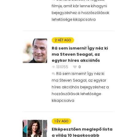
filmje, amit kár lenne kihagyni
bejegyzéshez
a hozzászólások
lehetősége kikapcsolva
2 HÉT AGO
Rá sem ismerni! Így néz ki
ma Steven Seagal, az
egykor híres akcióhős
131055
0
Rá sem ismerni! Így néz ki
ma Steven Seagal, az egykor
híres akcióhős bejegyzéshez
a
hozzászólások lehetősége
kikapcsolva
1 ÉV AGO
Elképesztően meglepő lista
a világ 10 legokosabb