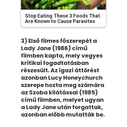
Stop Eating These 3 Foods That
Are Known to Cause Parasites
3) Első filmes főszerepét a
Lady Jane (1986) című
filmben kapta, mely vegyes
kritikai fogadtatásban
részesült. Az igazi áttörést
azonban Lucy Honeychurch
szerepe hozta meg számára
az Szoba kilátással (1985)
című filmben, melyet ugyan
a Lady Jane után forgattak,
azonban előbb mutatták be.