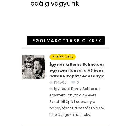
odáig vagyunk
LEGOLVASOTTABB CIKKEK
8 HÓNAP AGO
Így néz ki Romy Schneider
egyszem lánya: a 48 éves
Sarah kiköpött édesanyja
194508
0
Így néz ki Romy Schneider
egyszem lánya: a 48 éves
Sarah kiköpött édesanyja
bejegyzéshez
a hozzászólások
lehetősége kikapcsolva