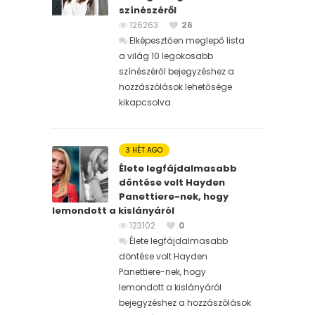
színészéről
126263
26
Elképesztően meglepő lista
a világ 10 legokosabb
színészéről bejegyzéshez
a
hozzászólások lehetősége
kikapcsolva
3 HÉT AGO
Élete legfájdalmasabb
döntése volt Hayden
Panettiere-nek, hogy
lemondott a kislányáról
123102
0
Élete legfájdalmasabb
döntése volt Hayden
Panettiere-nek, hogy
lemondott a kislányáról
bejegyzéshez
a hozzászólások