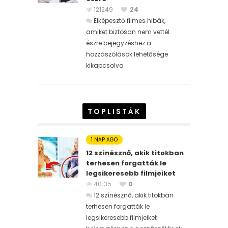
121249
24
Elképesztő filmes hibák,
amiket biztosan nem vettél
észre bejegyzéshez
a
hozzászólások lehetősége
kikapcsolva
TOPLISTÁK
1 NAP AGO
12 színésznő, akik titokban
terhesen forgatták le
legsikeresebb filmjeiket
40135
0
12 színésznő, akik titokban
terhesen forgatták le
legsikeresebb filmjeiket