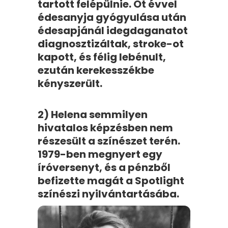
tartott felépülnie. Öt évvel
édesanyja gyógyulása után
édesapjánál idegdaganatot
diagnosztizáltak, stroke-ot
kapott, és félig lebénult,
ezután kerekesszékbe
kényszerült.
2) Helena semmilyen
hivatalos képzésben nem
részesült a színészet terén.
1979-ben megnyert egy
íróversenyt, és a pénzből
befizette magát a Spotlight
színészi nyilvántartásába.