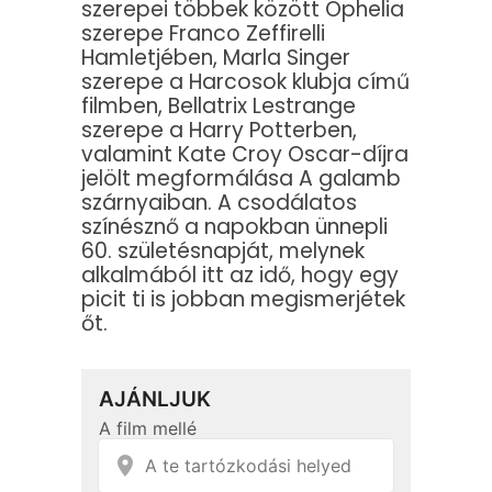
szerepei többek között Ophelia
szerepe Franco Zeffirelli
Hamletjében, Marla Singer
szerepe a Harcosok klubja című
filmben, Bellatrix Lestrange
szerepe a Harry Potterben,
valamint Kate Croy Oscar-díjra
jelölt megformálása A galamb
szárnyaiban. A csodálatos
színésznő a napokban ünnepli
60. születésnapját, melynek
alkalmából itt az idő, hogy egy
picit ti is jobban megismerjétek
őt.