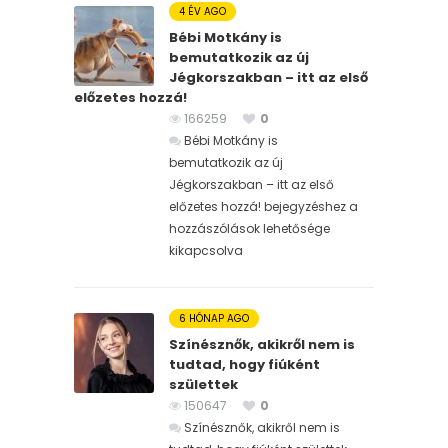
4 ÉV AGO
Bébi Motkány is
bemutatkozik az új
Jégkorszakban – itt az első
előzetes hozzá!
166259
0
Bébi Motkány is
bemutatkozik az új
Jégkorszakban – itt az első
előzetes hozzá! bejegyzéshez
a
hozzászólások lehetősége
kikapcsolva
6 HÓNAP AGO
Színésznők, akikről nem is
tudtad, hogy fiúként
születtek
150647
0
Színésznők, akikről nem is