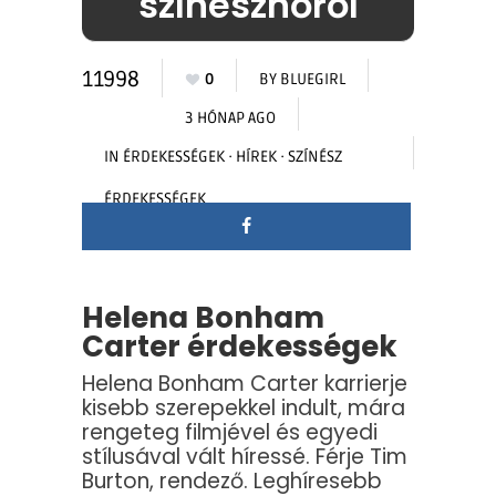
színésznőről
11998
0
BY
BLUEGIRL
3 HÓNAP AGO
IN
ÉRDEKESSÉGEK
·
HÍREK
·
SZÍNÉSZ
ÉRDEKESSÉGEK
Helena Bonham
Carter érdekességek
Helena Bonham Carter karrierje
kisebb szerepekkel indult, mára
rengeteg filmjével és egyedi
stílusával vált híressé. Férje Tim
Burton, rendező. Leghíresebb