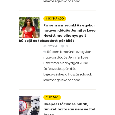
lehetősége kikapcsolva
11 HÓNAP AGO
Rá sem ismerünk! Az egykor
nagyon dögös Jennifer Love
Hewitt ma elhanyagolt
külsejű és felszedett pár kilót
122651
0
Rá sem ismerünk! Az egykor
nagyon dögös Jennifer Love
Hewitt ma elhanyagolt külsejű
és felszedett pár kilót
bejegyzéshez
a hozzászólások
lehetősége kikapcsolva
2 ÉV AGO
Elképesztő filmes hibák,
amiket biztosan nem vettél
észre