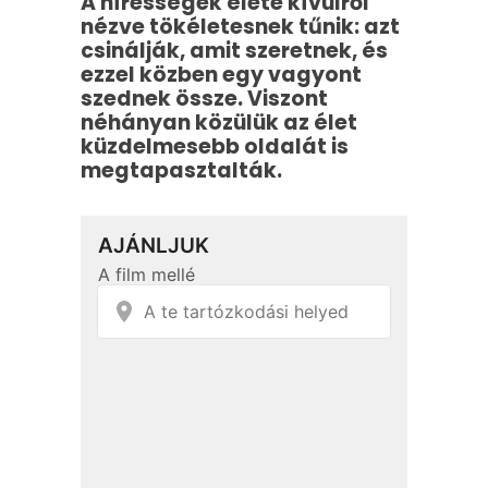
A hírességek élete kívülről
nézve tökéletesnek tűnik: azt
csinálják, amit szeretnek, és
ezzel közben egy vagyont
szednek össze. Viszont
néhányan közülük az élet
küzdelmesebb oldalát is
megtapasztalták.