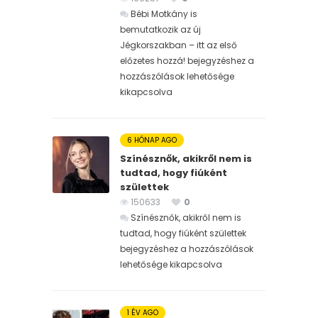
Bébi Motkány is
bemutatkozik az új
Jégkorszakban – itt az első
előzetes hozzá! bejegyzéshez
a
hozzászólások lehetősége
kikapcsolva
6 HÓNAP AGO
Színésznők, akikről nem is
tudtad, hogy fiúként
születtek
150633
0
Színésznők, akikről nem is
tudtad, hogy fiúként születtek
bejegyzéshez
a hozzászólások
lehetősége kikapcsolva
1 ÉV AGO