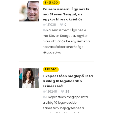
1 HÉT AGO
Rá sem ismerni! Így néz ki
ma Steven Seagal, az
egykor híres akcióhős
131038
0
Rá sem ismerni! Így néz ki
ma Steven Seagal, az egykor
híres akcióhős bejegyzéshez
a
hozzászólások lehetősége
kikapcsolva
1 ÉV AGO
Elképesztően meglepő lista
a világ 10 legokosabb
színészéről
126248
26
Elképesztően meglepő lista
a világ 10 legokosabb
színészéről bejegyzéshez
a