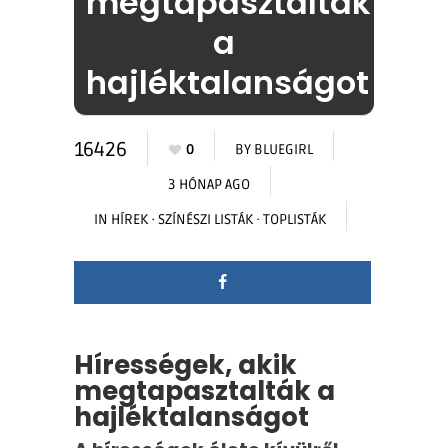
megtapasztalták
a
hajléktalanságot
16426
0
BY
BLUEGIRL
3 HÓNAP AGO
IN
HÍREK
·
SZÍNÉSZI LISTÁK
·
TOPLISTÁK
Hírességek, akik
megtapasztalták a
hajléktalanságot