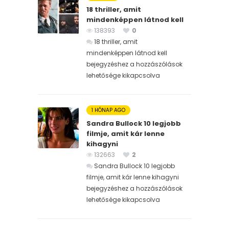
18 thriller, amit
mindenképpen látnod kell
138393
0
18 thriller, amit
mindenképpen látnod kell
bejegyzéshez
a hozzászólások
lehetősége kikapcsolva
1 HÓNAP AGO
Sandra Bullock 10 legjobb
filmje, amit kár lenne
kihagyni
132663
2
Sandra Bullock 10 legjobb
filmje, amit kár lenne kihagyni
bejegyzéshez
a hozzászólások
lehetősége kikapcsolva