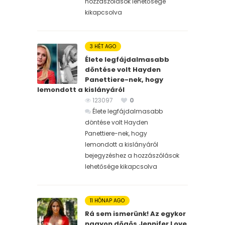
hozzászólások lehetősége
kikapcsolva
3 HÉT AGO
Élete legfájdalmasabb
döntése volt Hayden
Panettiere-nek, hogy
lemondott a kislányáról
123097
0
Élete legfájdalmasabb
döntése volt Hayden
Panettiere-nek, hogy
lemondott a kislányáról
bejegyzéshez
a hozzászólások
lehetősége kikapcsolva
11 HÓNAP AGO
Rá sem ismerünk! Az egykor
nagyon dögös Jennifer Love