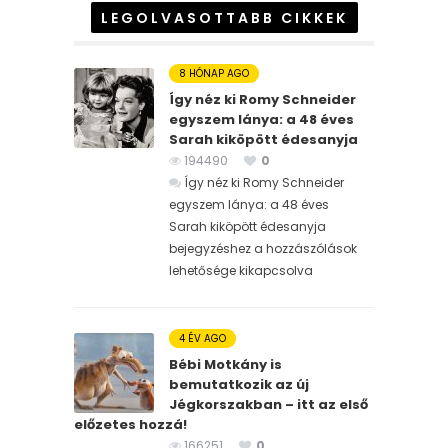
LEGOLVASOTTABB CIKKEK
8 HÓNAP AGO
Így néz ki Romy Schneider
egyszem lánya: a 48 éves
Sarah kiköpött édesanyja
194490
0
Így néz ki Romy Schneider
egyszem lánya: a 48 éves
Sarah kiköpött édesanyja
bejegyzéshez
a hozzászólások
lehetősége kikapcsolva
4 ÉV AGO
Bébi Motkány is
bemutatkozik az új
Jégkorszakban – itt az első
előzetes hozzá!
166251
0