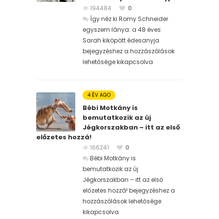
194484
0
Így néz ki Romy Schneider
egyszem lánya: a 48 éves
Sarah kiköpött édesanyja
bejegyzéshez
a hozzászólások
lehetősége kikapcsolva
4 ÉV AGO
Bébi Motkány is
bemutatkozik az új
Jégkorszakban – itt az első
előzetes hozzá!
166241
0
Bébi Motkány is
bemutatkozik az új
Jégkorszakban – itt az első
előzetes hozzá! bejegyzéshez
a
hozzászólások lehetősége
kikapcsolva