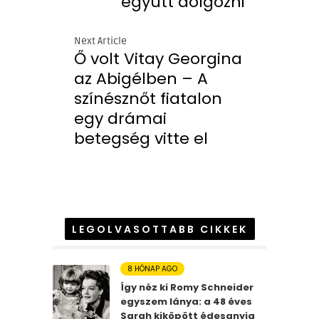
együtt dolgozni
Next Article
Ő volt Vitay Georgina
az Abigélben – A
színésznőt fiatalon
egy drámai
betegség vitte el
LEGOLVASOTTABB CIKKEK
8 HÓNAP AGO
Így néz ki Romy Schneider
egyszem lánya: a 48 éves
Sarah kiköpött édesanyja