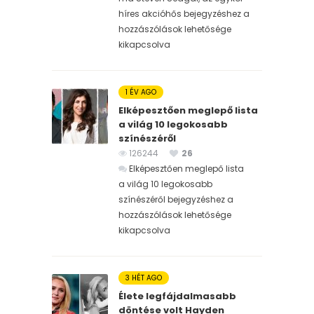
híres akcióhős bejegyzéshez
a
hozzászólások lehetősége
kikapcsolva
1 ÉV AGO
Elképesztően meglepő lista
a világ 10 legokosabb
színészéről
126244
26
Elképesztően meglepő lista
a világ 10 legokosabb
színészéről bejegyzéshez
a
hozzászólások lehetősége
kikapcsolva
3 HÉT AGO
Élete legfájdalmasabb
döntése volt Hayden