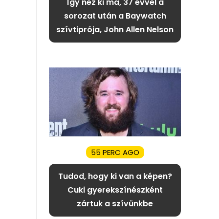
Így néz ki ma, 37 évvel a
sorozat után a Baywatch
szívtiprója, John Allen Nelson
55 PERC AGO
Tudod, hogy ki van a képen?
Cuki gyerekszínészként
zártuk a szívünkbe