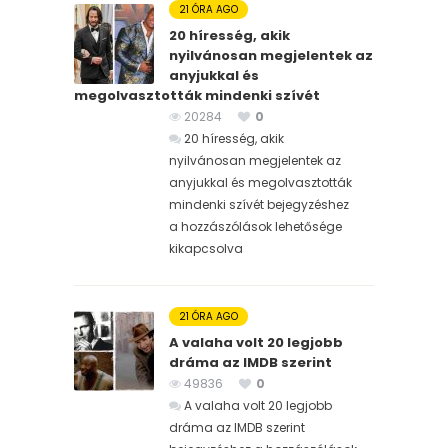
21 ÓRA AGO
20 híresség, akik
nyilvánosan megjelentek az
anyjukkal és
megolvasztották mindenki szívét
20284
0
20 híresség, akik
nyilvánosan megjelentek az
anyjukkal és megolvasztották
mindenki szívét bejegyzéshez
a hozzászólások lehetősége
kikapcsolva
21 ÓRA AGO
A valaha volt 20 legjobb
dráma az IMDB szerint
49836
0
A valaha volt 20 legjobb
dráma az IMDB szerint