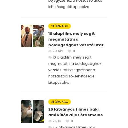
bejegyzéshez
a hozzászólások
lehetősége kikapcsolva
21 ÓRA AGO
10 alapfilm, mely segít
megmutatni a
boldogsághoz vezető utat
29342
0
10 alapfilm, mely segít
megmutatni a boldogsághoz
vezető utat bejegyzéshez
a
hozzászólások lehetősége
kikapcsolva
21 ÓRA AGO
25 látványos filmes baki,
ami külön díjat érdemelne
21716
0
25 látványos filmes baki,