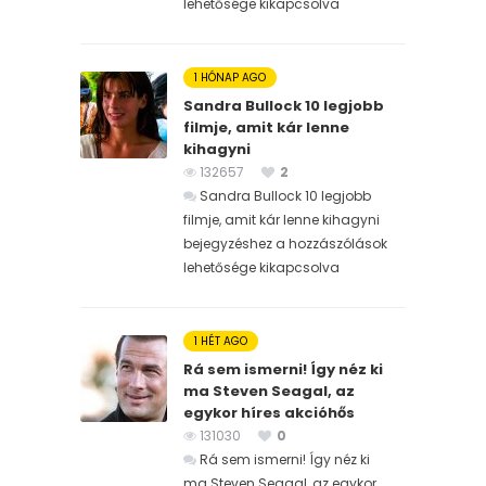
lehetősége kikapcsolva
1 HÓNAP AGO
Sandra Bullock 10 legjobb
filmje, amit kár lenne
kihagyni
132657
2
Sandra Bullock 10 legjobb
filmje, amit kár lenne kihagyni
bejegyzéshez
a hozzászólások
lehetősége kikapcsolva
1 HÉT AGO
Rá sem ismerni! Így néz ki
ma Steven Seagal, az
egykor híres akcióhős
131030
0
Rá sem ismerni! Így néz ki
ma Steven Seagal, az egykor