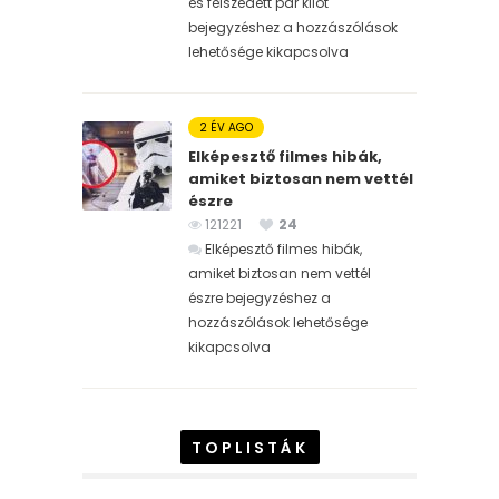
és felszedett pár kilót
bejegyzéshez
a hozzászólások
lehetősége kikapcsolva
2 ÉV AGO
Elképesztő filmes hibák,
amiket biztosan nem vettél
észre
121221
24
Elképesztő filmes hibák,
amiket biztosan nem vettél
észre bejegyzéshez
a
hozzászólások lehetősége
kikapcsolva
TOPLISTÁK