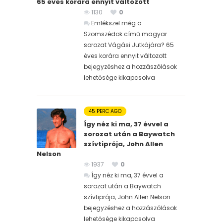
65 éves korára ennyit változott
1130
0
Emlékszel még a
Szomszédok című magyar
sorozat Vágási Jutkájára? 65
éves korára ennyit változott
bejegyzéshez
a hozzászólások
lehetősége kikapcsolva
45 PERC AGO
Így néz ki ma, 37 évvel a
sorozat után a Baywatch
szívtiprója, John Allen
Nelson
1937
0
Így néz ki ma, 37 évvel a
sorozat után a Baywatch
szívtiprója, John Allen Nelson
bejegyzéshez
a hozzászólások
lehetősége kikapcsolva