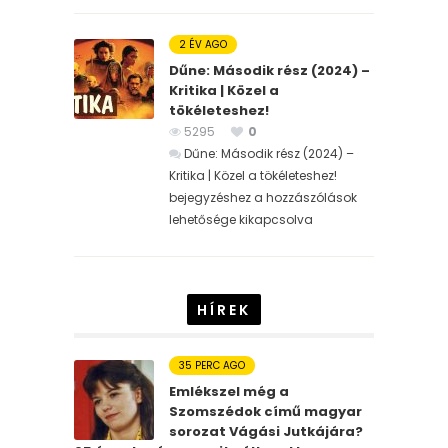
2 ÉV AGO
Dűne: Második rész (2024) –
Kritika | Közel a
tökéleteshez!
5295
0
Dűne: Második rész (2024) –
Kritika | Közel a tökéleteshez!
bejegyzéshez
a hozzászólások
lehetősége kikapcsolva
HÍREK
35 PERC AGO
Emlékszel még a
Szomszédok című magyar
sorozat Vágási Jutkájára?