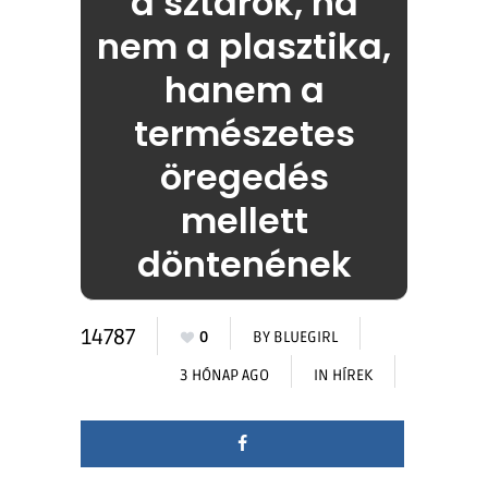
a sztárok, ha
nem a plasztika,
hanem a
természetes
öregedés
mellett
döntenének
14787
0
BY
BLUEGIRL
3 HÓNAP AGO
IN
HÍREK