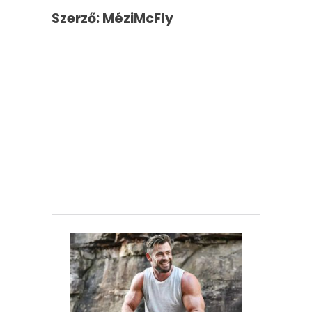
Szerző: MéziMcFly