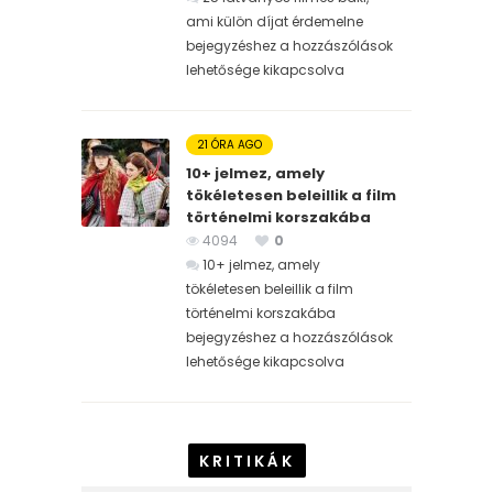
ami külön díjat érdemelne
bejegyzéshez
a hozzászólások
lehetősége kikapcsolva
21 ÓRA AGO
10+ jelmez, amely
tökéletesen beleillik a film
történelmi korszakába
4094
0
10+ jelmez, amely
tökéletesen beleillik a film
történelmi korszakába
bejegyzéshez
a hozzászólások
lehetősége kikapcsolva
KRITIKÁK