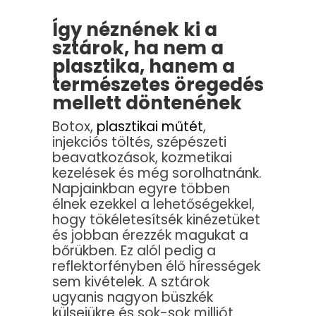
Így néznének ki a
sztárok, ha nem a
plasztika, hanem a
természetes öregedés
mellett döntenének
Botox,
plasztikai műtét
,
injekciós töltés, szépészeti
beavatkozások, kozmetikai
kezelések és még sorolhatnánk.
Napjainkban egyre többen
élnek ezekkel a lehetőségekkel,
hogy tökéletesítsék kinézetüket
és jobban érezzék magukat a
bőrükben. Ez alól pedig a
reflektorfényben élő hírességek
sem kivételek. A sztárok
ugyanis nagyon büszkék
külsejükre és sok-sok milliót