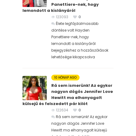
Panettiere-nek, hogy
lemondott a kislányáról
123093
0
Élete legfájdalmasabb
döntése volt Hayden
Panettiere-nek, hogy
lemondott a kislányáról
bejegyzéshez
a hozzászólások
lehetősége kikapcsolva
10 HÓNAP AGO
Rá sem ismerünk! Az egykor
nagyon dögös Jennifer Love
Hewitt ma elhanyagolt
külsejű és felszedett pár kilót
122634
0
Rá sem ismerünk! Az egykor
nagyon dögös Jennifer Love
Hewitt ma elhanyagolt külsejű