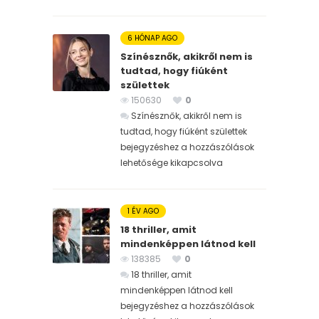
6 HÓNAP AGO
Színésznők, akikről nem is
tudtad, hogy fiúként
születtek
150630
0
Színésznők, akikről nem is
tudtad, hogy fiúként születtek
bejegyzéshez
a hozzászólások
lehetősége kikapcsolva
1 ÉV AGO
18 thriller, amit
mindenképpen látnod kell
138385
0
18 thriller, amit
mindenképpen látnod kell
bejegyzéshez
a hozzászólások