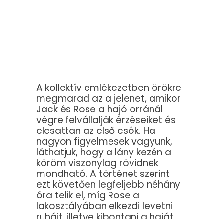
A kollektív emlékezetben örökre
megmarad az a jelenet, amikor
Jack és Rose a hajó orránál
végre felvállalják érzéseiket és
elcsattan az első csók. Ha
nagyon figyelmesek vagyunk,
láthatjuk, hogy a lány kezén a
köröm viszonylag rövidnek
mondható. A történet szerint
ezt követően legfeljebb néhány
óra telik el, míg Rose a
lakosztályában elkezdi levetni
ruháit, illetve kibontani a haját,