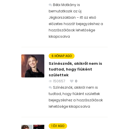
Bébi Motkány is
bemutatkozik az új
Jégkorszakban – itt az első
előzetes hozzá! bejegyzéshez
a
hozzászólások lehetősége
kikapcsolva
6 HÓNAP AGO
Színésznők, akikről nem is
tudtad, hogy fiúként
születtek
150657
0
Színésznők, akikről nem is
tudtad, hogy fiúként születtek
bejegyzéshez
a hozzászólások
lehetősége kikapcsolva
1 ÉV AGO