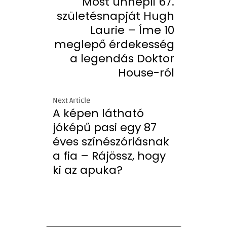
Most ünnepli 67.
születésnapját Hugh
Laurie – Íme 10
meglepő érdekesség
a legendás Doktor
House-ról
Next Article
A képen látható
jóképű pasi egy 87
éves színészóriásnak
a fia – Rájössz, hogy
ki az apuka?