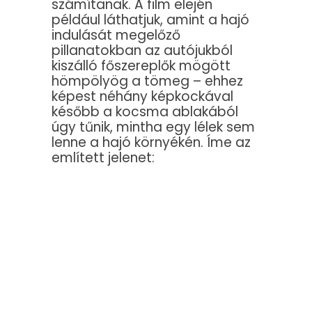
számítanak. A film elején
például láthatjuk, amint a hajó
indulását megelőző
pillanatokban az autójukból
kiszálló főszereplők mögött
hömpölyög a tömeg – ehhez
képest néhány képkockával
később a kocsma ablakából
úgy tűnik, mintha egy lélek sem
lenne a hajó környékén. Íme az
említett jelenet: