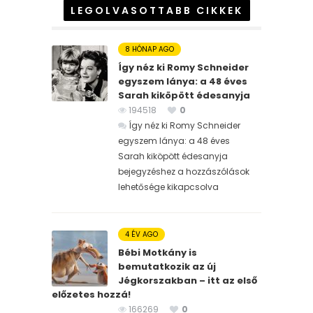
LEGOLVASOTTABB CIKKEK
8 HÓNAP AGO
Így néz ki Romy Schneider
egyszem lánya: a 48 éves
Sarah kiköpött édesanyja
194518
0
Így néz ki Romy Schneider
egyszem lánya: a 48 éves
Sarah kiköpött édesanyja
bejegyzéshez
a hozzászólások
lehetősége kikapcsolva
4 ÉV AGO
Bébi Motkány is
bemutatkozik az új
Jégkorszakban – itt az első
előzetes hozzá!
166269
0