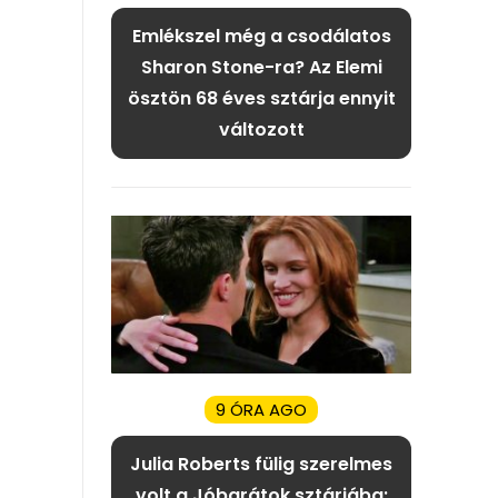
Emlékszel még a csodálatos
Sharon Stone-ra? Az Elemi
ösztön 68 éves sztárja ennyit
változott
9 ÓRA AGO
Julia Roberts fülig szerelmes
volt a Jóbarátok sztárjába: