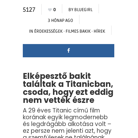
5127
0
BY
BLUEGIRL
3 HÓNAP AGO
IN
ÉRDEKESSÉGEK
·
FILMES BAKIK
·
HÍREK
Elképesztő bakit
találtak a Titanicban,
csoda, hogy ezt eddig
nem vették észre
A 29 éves Titanic című film
korának egyik legmodernebb
és legdrágább alkotása volt –
ez persze nem jelenti azt, hogy
a szemfülesek ne találnának