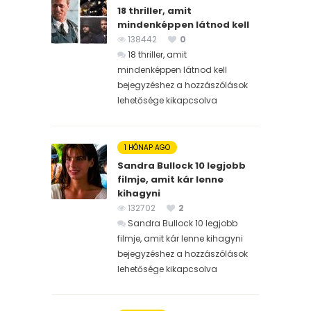
18 thriller, amit
mindenképpen látnod kell
138442
0
18 thriller, amit
mindenképpen látnod kell
bejegyzéshez
a hozzászólások
lehetősége kikapcsolva
1 HÓNAP AGO
Sandra Bullock 10 legjobb
filmje, amit kár lenne
kihagyni
132702
2
Sandra Bullock 10 legjobb
filmje, amit kár lenne kihagyni
bejegyzéshez
a hozzászólások
lehetősége kikapcsolva