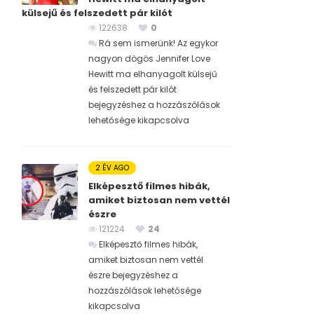
külsejű és felszedett pár kilót
122638
0
Rá sem ismerünk! Az egykor
nagyon dögös Jennifer Love
Hewitt ma elhanyagolt külsejű
és felszedett pár kilót
bejegyzéshez
a hozzászólások
lehetősége kikapcsolva
2 ÉV AGO
Elképesztő filmes hibák,
amiket biztosan nem vettél
észre
121224
24
Elképesztő filmes hibák,
amiket biztosan nem vettél
észre bejegyzéshez
a
hozzászólások lehetősége
kikapcsolva