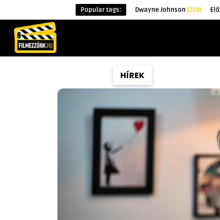
Popular tags:
Dwayne Johnson
(229)
Elő
KEZDŐOLDAL
HÍREK
ÉRDEKESSÉG