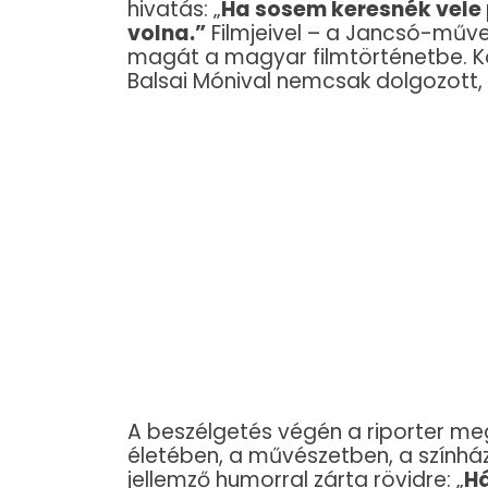
hivatás: „
Ha sosem keresnék vele p
volna.”
Filmjeivel – a Jancsó-művek
magát a magyar filmtörténetbe. Kol
Balsai Mónival nemcsak dolgozott, 
A beszélgetés végén a riporter meg
életében, a művészetben, a színház
jellemző humorral zárta rövidre: „
Há