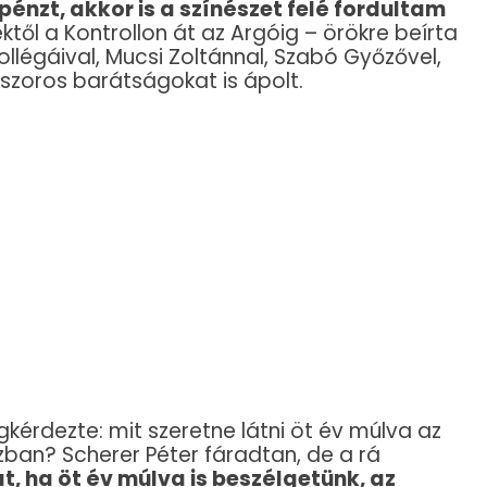
énzt, akkor is a színészet felé fordultam
től a Kontrollon át az Argóig – örökre beírta
légáival, Mucsi Zoltánnal, Szabó Győzővel,
szoros barátságokat is ápolt.
kérdezte: mit szeretne látni öt év múlva az
ban? Scherer Péter fáradtan, de a rá
t, ha öt év múlva is beszélgetünk, az