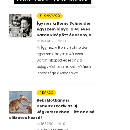
8 HÓNAP AGO
Így néz ki Romy Schneider
egyszem lánya: a 48 éves
Sarah kiköpött édesanyja
194489
0
Így néz ki Romy Schneider
egyszem lánya: a 48 éves
Sarah kiköpött édesanyja
bejegyzéshez
a hozzászólások
lehetősége kikapcsolva
4 ÉV AGO
Bébi Motkány is
bemutatkozik az új
Jégkorszakban – itt az első
előzetes hozzá!
166250
0