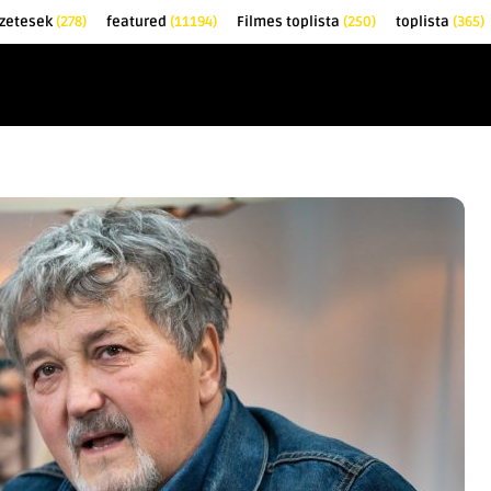
zetesek
(278)
featured
(11194)
Filmes toplista
(250)
toplista
(365)
EK
KRITIKÁK
TOPLISTÁK
FILMAJÁNLÓ