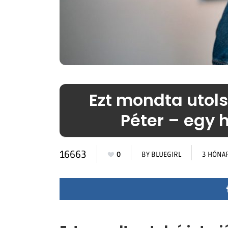
Ezt mondta utols
Péter – egy h
16663
0
BY
BLUEGIRL
3 HÓNA