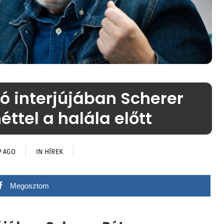
ó interjújában Scherer
éttel a halála előtt
P AGO
IN
HÍREK
Megosztom