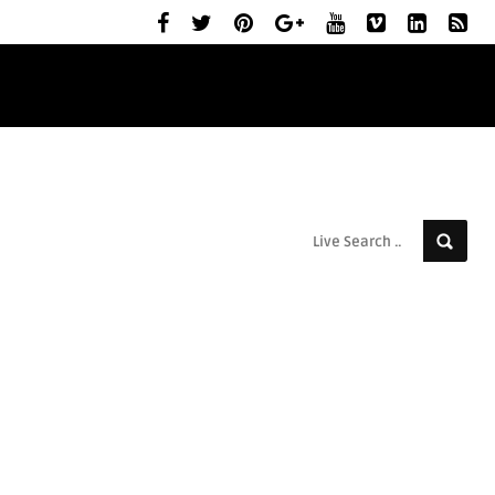
ELŐZETESEK
MOZIBEMUTATÓK
RÓLUNK