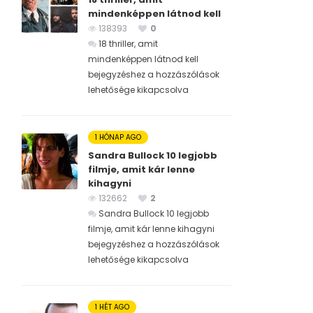
mindenképpen látnod kell
138393
0
18 thriller, amit
mindenképpen látnod kell
bejegyzéshez
a hozzászólások
lehetősége kikapcsolva
1 HÓNAP AGO
Sandra Bullock 10 legjobb
filmje, amit kár lenne
kihagyni
132662
2
Sandra Bullock 10 legjobb
filmje, amit kár lenne kihagyni
bejegyzéshez
a hozzászólások
lehetősége kikapcsolva
1 HÉT AGO