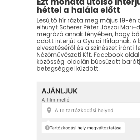
Ezt mondta utolsó interj
héttel a halála előtt
Lesújtó hír rázta meg május 19-én 
elhunyt Scherer Péter Jászai Mari-
megrázó annak fényében, hogy bő
adott interjút a Gyulai Hírlapnak. A
elvesztéséről és a színészet iránti f
Nézőművészeti Kft. Facebook oldal
közösségi oldalán búcsúzott barátj
betegséggel küzdött.