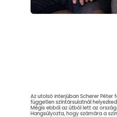
Az utolsó interjúban Scherer Péter 
független színtársulatnál helyezked
Mégis ebből az útból lett az orszá
Hangsúlyozta, hogy számára a szí