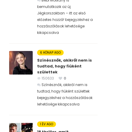
Bébi Motkány is
bemutatkozik az új
Jégkorszakban – itt az első
előzetes hozzá! bejegyzéshez
a
hozzászólások lehetősége
kikapcsolva
6 HÓNAP AGO
Színésznők, akikről nem is
tudtad, hogy fiúként
születtek
150633
0
Színésznők, akikről nem is
tudtad, hogy fiúként születtek
bejegyzéshez
a hozzászólások
lehetősége kikapcsolva
1 ÉV AGO
18 thriller, amit