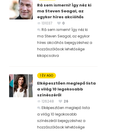
Rá sem ismerni! Így néz ki
ma Steven Seagal, az
egykor híres akcióhős
131037
0
Rá sem ismerni! Így néz ki
ma Steven Seagal, az egykor
híres akcióhős bejegyzéshez
a
hozzászólások lehetősége
kikapcsolva
1 ÉV AGO
Elképesztően meglepő lista
a világ 10 legokosabb
színészéről
126248
26
Elképesztően meglepő lista
a világ 10 legokosabb
színészéről bejegyzéshez
a
hozzászólások lehetősége