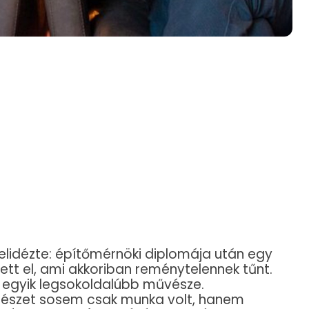
felidézte: építőmérnöki diplomája után egy
ett el, ami akkoriban reménytelennek tűnt.
g egyik legsokoldalúbb művésze.
nészet sosem csak munka volt, hanem