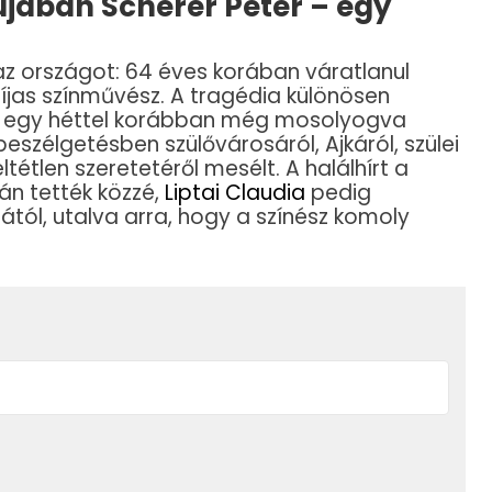
újában Scherer Péter – egy
az országot: 64 éves korában váratlanul
díjas színművész. A tragédia különösen
 egy héttel korábban még mosolyogva
 beszélgetésben szülővárosáról, Ajkáról, szülei
eltétlen szeretetéről mesélt. A halálhírt a
án tették közzé,
Liptai Claudia
pedig
ától, utalva arra, hogy a színész komoly