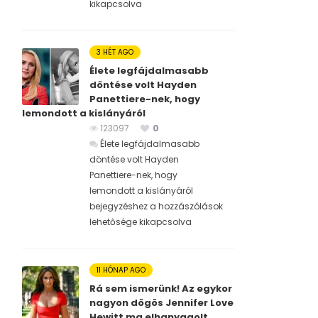
kikapcsolva
3 HÉT AGO
Élete legfájdalmasabb
döntése volt Hayden
Panettiere-nek, hogy
lemondott a kislányáról
123097
0
Élete legfájdalmasabb
döntése volt Hayden
Panettiere-nek, hogy
lemondott a kislányáról
bejegyzéshez
a hozzászólások
lehetősége kikapcsolva
11 HÓNAP AGO
Rá sem ismerünk! Az egykor
nagyon dögös Jennifer Love
Hewitt ma elhanyagolt