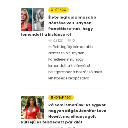
3 HÉT AGO
Élete legfájdalmasabb
döntése volt Hayden
Panettiere-nek, hogy
lemondott a kislányáról
123123
0
Élete legfájdalmasabb
döntése volt Hayden
Panettiere-nek, hogy
lemondott a kislányáról
bejegyzéshez
a hozzászólások
lehetősége kikapcsolva
11 HÓNAP AGO
Rá sem ismerünk! Az egykor
nagyon dögös Jennifer Love
Hewitt ma elhanyagolt
külsejű és felszedett pár kilót