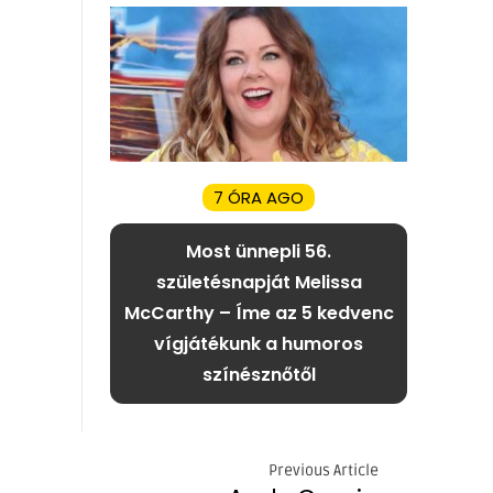
7 ÓRA AGO
Most ünnepli 56.
születésnapját Melissa
McCarthy – Íme az 5 kedvenc
vígjátékunk a humoros
színésznőtől
Previous Article