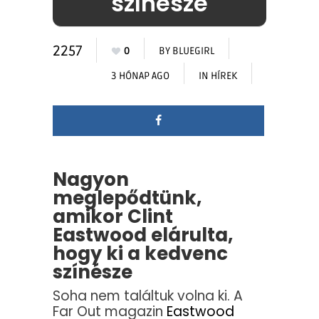
színésze
2257
0
BY
BLUEGIRL
3 HÓNAP AGO
IN
HÍREK
Nagyon
meglepődtünk,
amikor Clint
Eastwood elárulta,
hogy ki a kedvenc
színésze
Soha nem találtuk volna ki. A
Far Out magazin
Eastwood