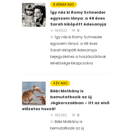
8 HÓNAP AGO
Így néz ki Romy Schneider
egyszem lánya: a 48 éves
Sarah kiköpött édesanyja
194532
0
Így néz ki Romy Schneider
egyszem lánya: a 48 éves
Sarah kiköpött édesanyja
bejegyzéshez
a hozzászólások
lehetősége kikapcsolva
4 ÉV AGO
Bébi Motkány is
bemutatkozik az új
Jégkorszakban – itt az első
előzetes hozzá!
166282
0
Bébi Motkány is
bemutatkozik az új