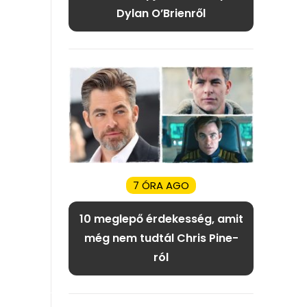
Dylan O’Brienről
7 ÓRA AGO
10 meglepő érdekesség, amit
még nem tudtál Chris Pine-
ról