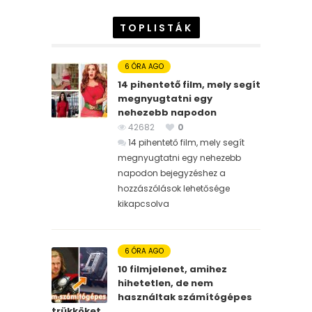
TOPLISTÁK
6 ÓRA AGO
14 pihentető film, mely segít
megnyugtatni egy
nehezebb napodon
42682
0
14 pihentető film, mely segít
megnyugtatni egy nehezebb
napodon bejegyzéshez
a
hozzászólások lehetősége
kikapcsolva
6 ÓRA AGO
10 filmjelenet, amihez
hihetetlen, de nem
használtak számítógépes
trükköket