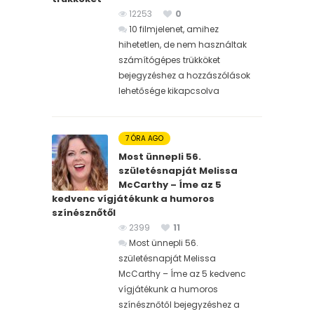
12253
0
10 filmjelenet, amihez
hihetetlen, de nem használtak
számítógépes trükköket
bejegyzéshez
a hozzászólások
lehetősége kikapcsolva
7 ÓRA AGO
Most ünnepli 56.
születésnapját Melissa
McCarthy – Íme az 5
kedvenc vígjátékunk a humoros
színésznőtől
2399
11
Most ünnepli 56.
születésnapját Melissa
McCarthy – Íme az 5 kedvenc
vígjátékunk a humoros
színésznőtől bejegyzéshez
a