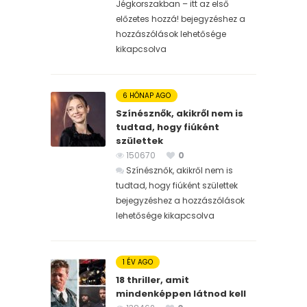
Jégkorszakban – itt az első
előzetes hozzá! bejegyzéshez
a
hozzászólások lehetősége
kikapcsolva
6 HÓNAP AGO
Színésznők, akikről nem is
tudtad, hogy fiúként
születtek
150670
0
Színésznők, akikről nem is
tudtad, hogy fiúként születtek
bejegyzéshez
a hozzászólások
lehetősége kikapcsolva
1 ÉV AGO
18 thriller, amit
mindenképpen látnod kell