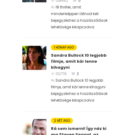
138462
0
18 thriller, amit
mindenképpen látnod kell
bejegyzéshez
a hozzászólások
lehetősége kikapcsolva
1 HÓNAP AGO
Sandra Bullock 10 legjobb
filmje, amit kár lenne
kihagyni
132719
2
Sandra Bullock 10 legjobb
filmje, amit kár lenne kihagyni
bejegyzéshez
a hozzászólások
lehetősége kikapcsolva
2 HÉT AGO
Rá sem ismerni! Így néz ki
ma Steven Seagal, az