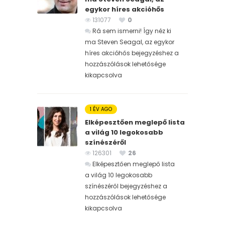
egykor híres akcióhős
131077
0
Rá sem ismerni! Így néz ki
ma Steven Seagal, az egykor
híres akcióhős bejegyzéshez
a
hozzászólások lehetősége
kikapcsolva
1 ÉV AGO
Elképesztően meglepő lista
a világ 10 legokosabb
színészéről
126301
26
Elképesztően meglepő lista
a világ 10 legokosabb
színészéről bejegyzéshez
a
hozzászólások lehetősége
kikapcsolva