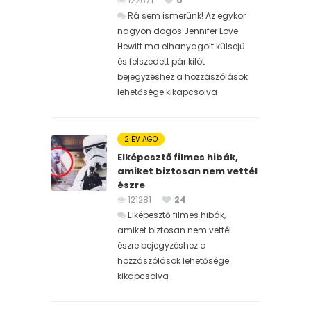
122671
0
Rá sem ismerünk! Az egykor
nagyon dögös Jennifer Love
Hewitt ma elhanyagolt külsejű
és felszedett pár kilót
bejegyzéshez
a hozzászólások
lehetősége kikapcsolva
2 ÉV AGO
Elképesztő filmes hibák,
amiket biztosan nem vettél
észre
121281
24
Elképesztő filmes hibák,
amiket biztosan nem vettél
észre bejegyzéshez
a
hozzászólások lehetősége
kikapcsolva