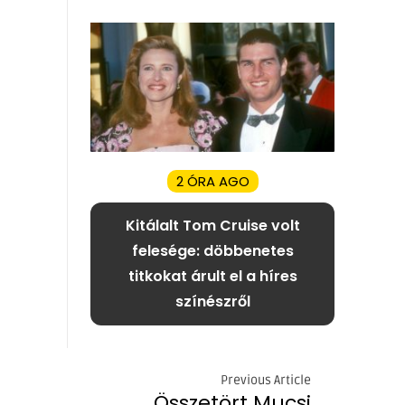
2 ÓRA AGO
Kitálalt Tom Cruise volt
felesége: döbbenetes
titkokat árult el a híres
színészről
Previous Article
Összetört Mucsi