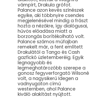
vámpírt, Drakula grófot.
Palance azon kevés színészek
egyike, aki többnyire csendes
megjelenésével mindig a frászt
hozta a nézőkre, így dialógusai,
hűvös előadása miatt a
borzongás borítékolható volt.
Palance számos műfajban
remekelt már, a fent említett
Drakulától a Tango és Cash
gazfickó üzletemberéig. Egyik
legnagyobb és
legmeghatározóbb szerepe a
gonosz fegyverforgató Wilsoné
volt, a nagysikerű Idegen a
vadnyugaton című
westernben, ahol Palance
kiváló alakítást nyújtott.