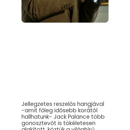
Jellegzetes reszelős hangjával
-amit főleg idősebb korától
hallhatunk- Jack Palance több
gonosztevőt is tökéletesen
alakított, köztük a világhírű