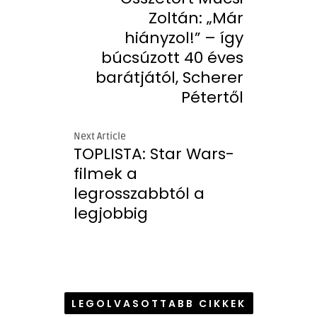
Zoltán: „Már
hiányzol!” – így
búcsúzott 40 éves
barátjától, Scherer
Pétertől
Next Article
TOPLISTA: Star Wars-
filmek a
legrosszabbtól a
legjobbig
LEGOLVASOTTABB CIKKEK