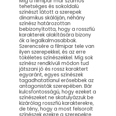
Míg a filmipar már számos
tehetséges és sokoldalú
színészt látott a szerepek
dinamikus skáláján, néhány
színész határozottan
bebizonyította, hogy a rosszfiú
karakterek alakítására bizony
ők a legalkalmasabbak.
Szerencsére a filmipar tele van
ilyen szerepekkel, és az erre
tökéletes színészekkel. Míg sok
színész rendkívüli módon tud
játszani jó és rossz karaktert
egyaránt, egyes színészek
tagadhatatlanul erősebbek az
antagonisták szerepében. Bár
kulcsfontosságú, hogy ezeket a
színészeket ne skatulyázzuk be
kizárólag rosszfiú karakterekre,
de tény, hogy a most felsorolt
színészek ezekre a szerepekre