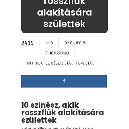
rosszfiúk
alakítására
születtek
2415
0
BY
BLUEGIRL
3 HÓNAP AGO
IN
HÍREK
·
SZÍNÉSZI LISTÁK
·
TOPLISTÁK
10 színész, akik
rosszfiúk alakítására
születtek