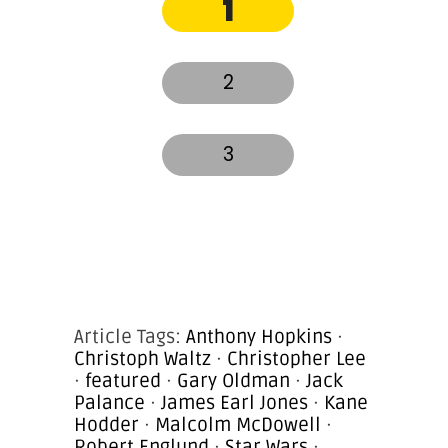
1
2
3
Article Tags:
Anthony Hopkins
·
Christoph Waltz
·
Christopher Lee
·
featured
·
Gary Oldman
·
Jack
Palance
·
James Earl Jones
·
Kane
Hodder
·
Malcolm McDowell
·
Robert Englund
·
Star Wars
·