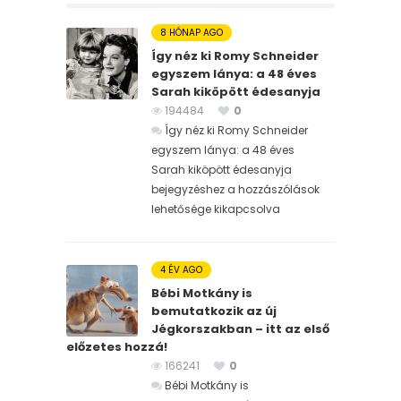
8 HÓNAP AGO
Így néz ki Romy Schneider
egyszem lánya: a 48 éves
Sarah kiköpött édesanyja
194484
0
Így néz ki Romy Schneider
egyszem lánya: a 48 éves
Sarah kiköpött édesanyja
bejegyzéshez
a hozzászólások
lehetősége kikapcsolva
4 ÉV AGO
Bébi Motkány is
bemutatkozik az új
Jégkorszakban – itt az első
előzetes hozzá!
166241
0
Bébi Motkány is