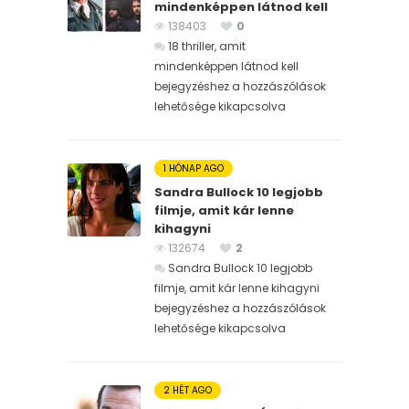
mindenképpen látnod kell
138403
0
18 thriller, amit
mindenképpen látnod kell
bejegyzéshez
a hozzászólások
lehetősége kikapcsolva
1 HÓNAP AGO
Sandra Bullock 10 legjobb
filmje, amit kár lenne
kihagyni
132674
2
Sandra Bullock 10 legjobb
filmje, amit kár lenne kihagyni
bejegyzéshez
a hozzászólások
lehetősége kikapcsolva
2 HÉT AGO