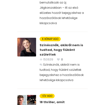
bemutatkozik az új
Jégkorszakban – itt az első
előzetes hozzá! bejegyzéshez
a
hozzászólások lehetősége
kikapcsolva
6 HÓNAP AGO
Színésznők, akikről nem is
tudtad, hogy fiúként
születtek
150639
0
Színésznők, akikről nem is
tudtad, hogy fiúként születtek
bejegyzéshez
a hozzászólások
lehetősége kikapcsolva
1 ÉV AGO
18 thriller, amit