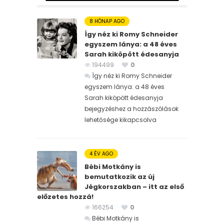
8 HÓNAP AGO
Így néz ki Romy Schneider
egyszem lánya: a 48 éves
Sarah kiköpött édesanyja
194499
0
Így néz ki Romy Schneider
egyszem lánya: a 48 éves
Sarah kiköpött édesanyja
bejegyzéshez
a hozzászólások
lehetősége kikapcsolva
4 ÉV AGO
Bébi Motkány is
bemutatkozik az új
Jégkorszakban – itt az első
előzetes hozzá!
166254
0
Bébi Motkány is