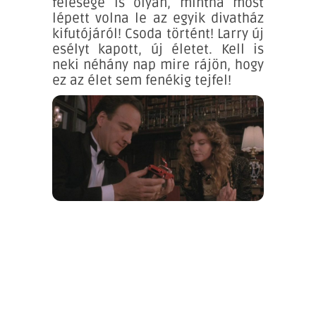
felesége is olyan, mintha most
lépett volna le az egyik divatház
kifutójáról! Csoda történt! Larry új
esélyt kapott, új életet. Kell is
neki néhány nap mire rájön, hogy
ez az élet sem fenékig tejfel!