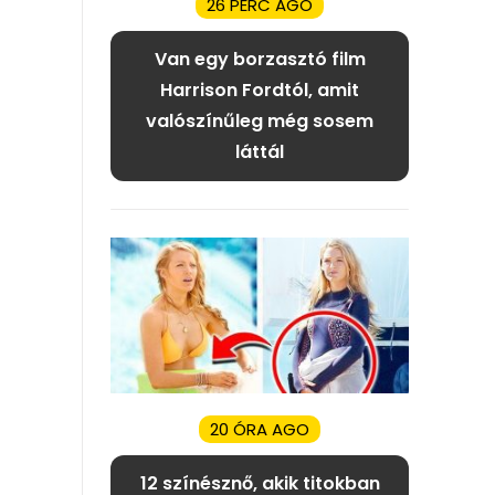
26 PERC AGO
Van egy borzasztó film
Harrison Fordtól, amit
valószínűleg még sosem
láttál
20 ÓRA AGO
12 színésznő, akik titokban