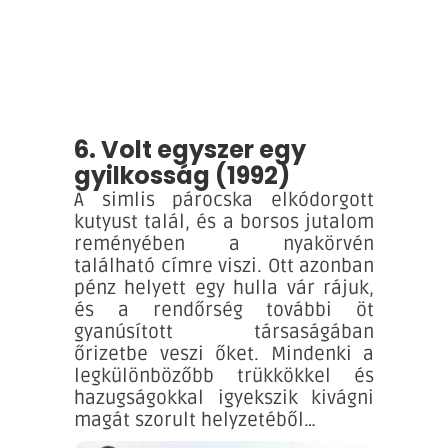
6. Volt egyszer egy
gyilkosság (1992)
A simlis párocska elkódorgott
kutyust talál, és a borsos jutalom
reményében a nyakörvén
található címre viszi. Ott azonban
pénz helyett egy hulla vár rájuk,
és a rendőrség további öt
gyanúsított társaságában
őrizetbe veszi őket. Mindenki a
legkülönbözőbb trükkökkel és
hazugságokkal igyekszik kivágni
magát szorult helyzetéből…