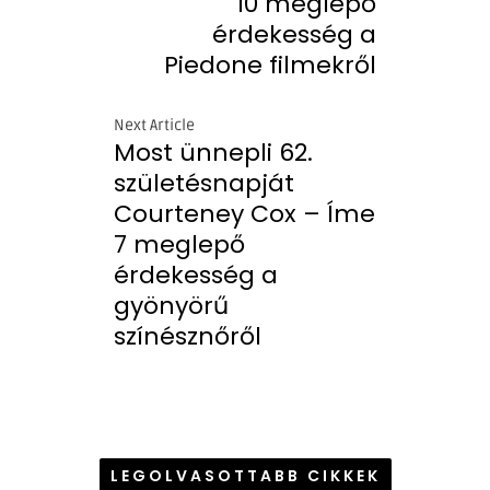
10 meglepő
érdekesség a
Piedone filmekről
Next Article
Most ünnepli 62.
születésnapját
Courteney Cox – Íme
7 meglepő
érdekesség a
gyönyörű
színésznőről
LEGOLVASOTTABB CIKKEK