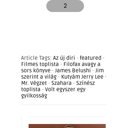
2
Article Tags:
Az új diri
·
featured
·
Filmes toplista
·
Filofax avagy a
sors könyve
·
James Belushi
·
Jim
szerint a világ
·
Kutyám Jerry Lee
·
Mr. Végzet
·
Szahara
·
Színész
toplista
·
Volt egyszer egy
gyilkosság