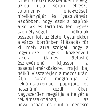
A menő reklámszakember hétvégi
üzleti útja során elveszti
valamennyi feljegyzését,
hitelkártyáját és igazolványát.
Rádöbben, hogy ezek a papírok
alkották és tartották fent egész
személyiségét, nélkülük
összeomlott az élete. Ugyanekkor
a városi börtönben állázadás tör
ki, mely arra szolgál, hogy a
fegyintézet egyik közkedvelt
lakója (James Belushi)
észrevétlenül kijusson a
baseball-mérkőzésre, majd baj
nélkül visszatérjen a meccs után.
Útja során megtalálja a
reklámszakember papírjait, és
használni kezdi őket.
Nagyszerűen megállja a helyét a
reklámszakmában, az
udvarlásban, és eljut a meccsre