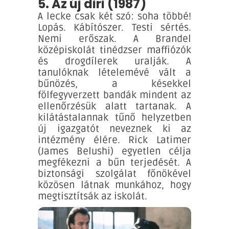
5. Az új diri (1987)
A lecke csak két szó: soha többé!
Lopás. Kábítószer. Testi sértés.
Nemi erőszak. A Brandel
középiskolát tinédzser maffiózók
és drogdílerek uralják. A
tanulóknak lételemévé vált a
bűnözés, a késekkel
fölfegyverzett bandák mindent az
ellenőrzésük alatt tartanak. A
kilátástalannak tűnő helyzetben
új igazgatót neveznek ki az
intézmény élére. Rick Latimer
(James Belushi) egyetlen célja
megfékezni a bűn terjedését. A
biztonsági szolgálat főnökével
közösen látnak munkához, hogy
megtisztítsák az iskolát.