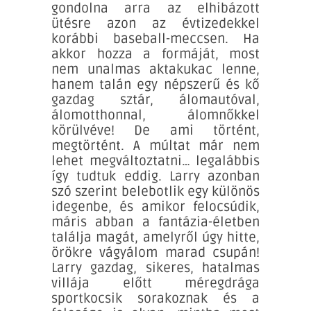
gondolna arra az elhibázott
ütésre azon az évtizedekkel
korábbi baseball-meccsen. Ha
akkor hozza a formáját, most
nem unalmas aktakukac lenne,
hanem talán egy népszerű és kő
gazdag sztár, álomautóval,
álomotthonnal, álomnőkkel
körülvéve! De ami történt,
megtörtént. A múltat már nem
lehet megváltoztatni… legalábbis
így tudtuk eddig. Larry azonban
szó szerint belebotlik egy különös
idegenbe, és amikor felocsúdik,
máris abban a fantázia-életben
találja magát, amelyről úgy hitte,
örökre vágyálom marad csupán!
Larry gazdag, sikeres, hatalmas
villája előtt méregdrága
sportkocsik sorakoznak és a