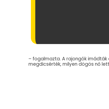
– fogalmazta. A rajongók imádták a 
megdicsérték, milyen dögös nő lett