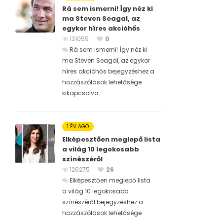
Rá sem ismerni! Így néz ki
ma Steven Seagal, az
egykor híres akcióhős
131059
0
Rá sem ismerni! Így néz ki
ma Steven Seagal, az egykor
híres akcióhős bejegyzéshez
a
hozzászólások lehetősége
kikapcsolva
1 ÉV AGO
Elképesztően meglepő lista
a világ 10 legokosabb
színészéről
126275
26
Elképesztően meglepő lista
a világ 10 legokosabb
színészéről bejegyzéshez
a
hozzászólások lehetősége