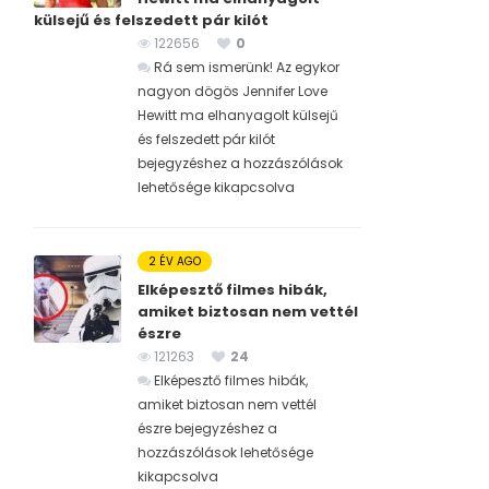
külsejű és felszedett pár kilót
122656
0
Rá sem ismerünk! Az egykor
nagyon dögös Jennifer Love
Hewitt ma elhanyagolt külsejű
és felszedett pár kilót
bejegyzéshez
a hozzászólások
lehetősége kikapcsolva
2 ÉV AGO
Elképesztő filmes hibák,
amiket biztosan nem vettél
észre
121263
24
Elképesztő filmes hibák,
amiket biztosan nem vettél
észre bejegyzéshez
a
hozzászólások lehetősége
kikapcsolva