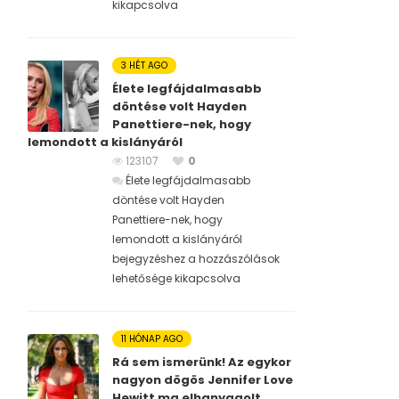
kikapcsolva
3 HÉT AGO
Élete legfájdalmasabb
döntése volt Hayden
Panettiere-nek, hogy
lemondott a kislányáról
123107
0
Élete legfájdalmasabb
döntése volt Hayden
Panettiere-nek, hogy
lemondott a kislányáról
bejegyzéshez
a hozzászólások
lehetősége kikapcsolva
11 HÓNAP AGO
Rá sem ismerünk! Az egykor
nagyon dögös Jennifer Love
Hewitt ma elhanyagolt