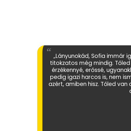
„Lányunokád, Sofia immár ig
titokzatos még mindig. Tőled
érzékennyé, erőssé, ugyanakk
pedig igazi harcos is, nem i
azért, amiben hisz. Tőled van