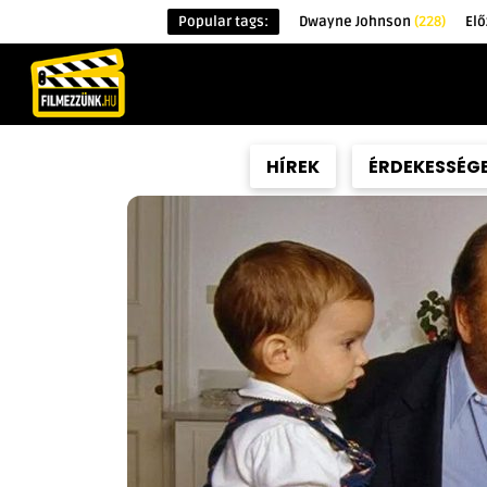
Popular tags:
Dwayne Johnson
(228)
Elő
KEZDŐOLDAL
HÍREK
ÉRDEKESSÉG