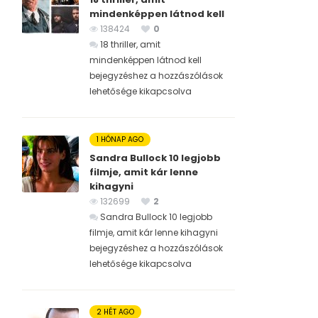
mindenképpen látnod kell
138424
0
18 thriller, amit
mindenképpen látnod kell
bejegyzéshez
a hozzászólások
lehetősége kikapcsolva
1 HÓNAP AGO
Sandra Bullock 10 legjobb
filmje, amit kár lenne
kihagyni
132699
2
Sandra Bullock 10 legjobb
filmje, amit kár lenne kihagyni
bejegyzéshez
a hozzászólások
lehetősége kikapcsolva
2 HÉT AGO