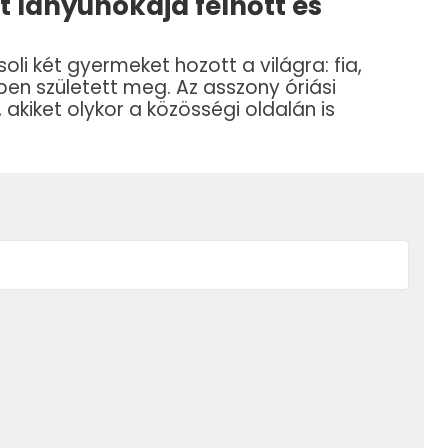
t lányunokája felnőtt és
oli két gyermeket hozott a világra: fia,
ben született meg. Az asszony óriási
 akiket olykor a közösségi oldalán is