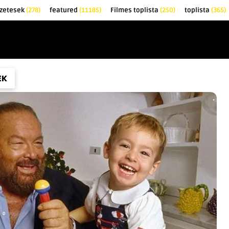
zetesek
(278)
featured
(11185)
Filmes toplista
(250)
toplista
(365)
EK
KRITIKÁK
TOPLISTÁK
FILMAJÁNLÓ