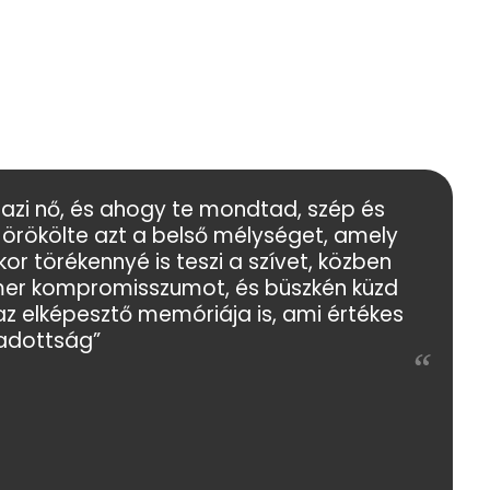
azi nő, és ahogy te mondtad, szép és
 örökölte azt a belső mélységet, amely
or törékennyé is teszi a szívet, közben
smer kompromisszumot, és büszkén küzd
 az elképesztő memóriája is, ami értékes
adottság”