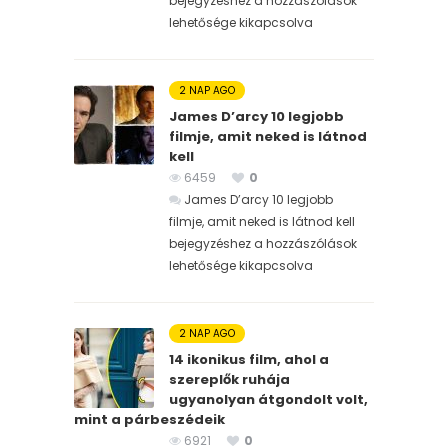
bejegyzéshez
a hozzászólások
lehetősége kikapcsolva
2 NAP AGO
James D’arcy 10 legjobb
filmje, amit neked is látnod
kell
6459
0
James D’arcy 10 legjobb
filmje, amit neked is látnod kell
bejegyzéshez
a hozzászólások
lehetősége kikapcsolva
2 NAP AGO
14 ikonikus film, ahol a
szereplők ruhája
ugyanolyan átgondolt volt,
mint a párbeszédeik
6921
0