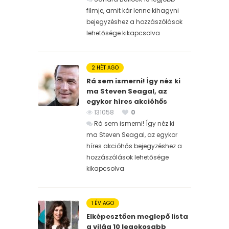
filmje, amit kár lenne kihagyni
bejegyzéshez
a hozzászólások
lehetősége kikapcsolva
2 HÉT AGO
Rá sem ismerni! Így néz ki
ma Steven Seagal, az
egykor híres akcióhős
131058
0
Rá sem ismerni! Így néz ki
ma Steven Seagal, az egykor
híres akcióhős bejegyzéshez
a
hozzászólások lehetősége
kikapcsolva
1 ÉV AGO
Elképesztően meglepő lista
a világ 10 legokosabb