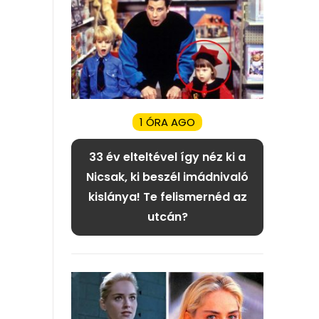
1 ÓRA AGO
33 év elteltével így néz ki a
Nicsak, ki beszél imádnivaló
kislánya! Te felismernéd az
utcán?