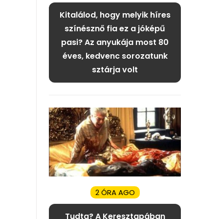
Kitalálod, hogy melyik híres
színésznő fia ez a jóképű
pasi? Az anyukája most 80
éves, kedvenc sorozatunk
sztárja volt
2 ÓRA AGO
Tudta? A Keresztapában