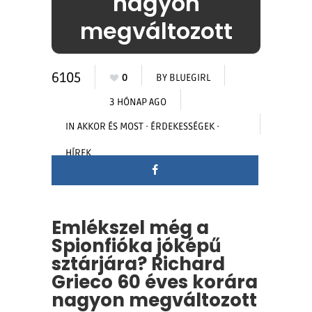
nagyon
megváltozott
6105
0
BY
BLUEGIRL
3 HÓNAP AGO
IN
AKKOR ÉS MOST
·
ÉRDEKESSÉGEK
·
HÍREK
Emlékszel még a
Spionfióka jóképű
sztárjára? Richard
Grieco 60 éves korára
nagyon megváltozott