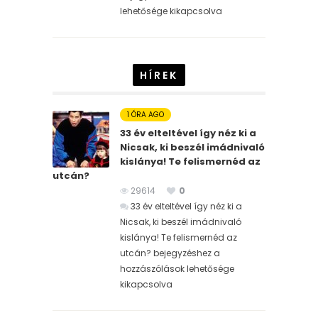
lehetősége kikapcsolva
HÍREK
1 ÓRA AGO
33 év elteltével így néz ki a
Nicsak, ki beszél imádnivaló
kislánya! Te felismernéd az
utcán?
29614
0
33 év elteltével így néz ki a
Nicsak, ki beszél imádnivaló
kislánya! Te felismernéd az
utcán? bejegyzéshez
a
hozzászólások lehetősége
kikapcsolva