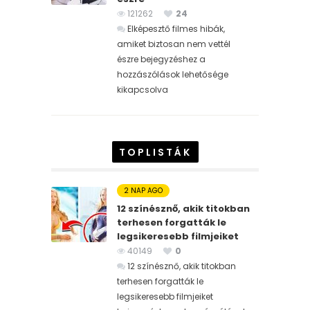
121262
24
Elképesztő filmes hibák,
amiket biztosan nem vettél
észre bejegyzéshez
a
hozzászólások lehetősége
kikapcsolva
TOPLISTÁK
2 NAP AGO
12 színésznő, akik titokban
terhesen forgatták le
legsikeresebb filmjeiket
40149
0
12 színésznő, akik titokban
terhesen forgatták le
legsikeresebb filmjeiket