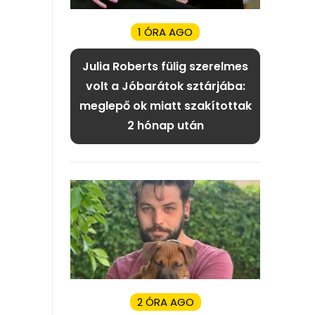
1 ÓRA AGO
Julia Roberts fülig szerelmes
volt a Jóbarátok sztárjába:
meglepő ok miatt szakítottak
2 hónap után
2 ÓRA AGO