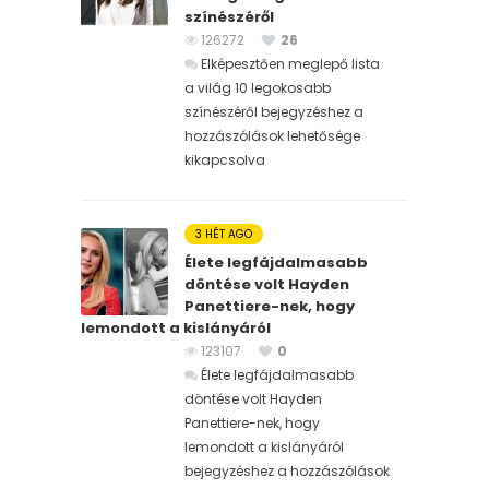
színészéről
126272
26
Elképesztően meglepő lista
a világ 10 legokosabb
színészéről bejegyzéshez
a
hozzászólások lehetősége
kikapcsolva
3 HÉT AGO
Élete legfájdalmasabb
döntése volt Hayden
Panettiere-nek, hogy
lemondott a kislányáról
123107
0
Élete legfájdalmasabb
döntése volt Hayden
Panettiere-nek, hogy
lemondott a kislányáról
bejegyzéshez
a hozzászólások