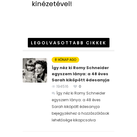
kinézetével!
LEGOLVASOTTABB CIKKEK
8 HÓNAP AGO
Így néz ki Romy Schneider
egyszem lánya: a 48 éves
Sarah kiköpött édesanyja
194516
0
Így néz ki Romy Schneider
egyszem lánya: a 48 éves
Sarah kiköpött édesanyja
bejegyzéshez
a hozzászólások
lehetősége kikapcsolva