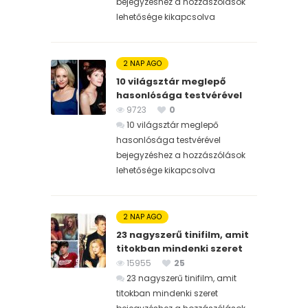
bejegyzéshez
a hozzászólások
lehetősége kikapcsolva
2 NAP AGO
10 világsztár meglepő
hasonlósága testvérével
9723
0
10 világsztár meglepő
hasonlósága testvérével
bejegyzéshez
a hozzászólások
lehetősége kikapcsolva
2 NAP AGO
23 nagyszerű tinifilm, amit
titokban mindenki szeret
15955
25
23 nagyszerű tinifilm, amit
titokban mindenki szeret