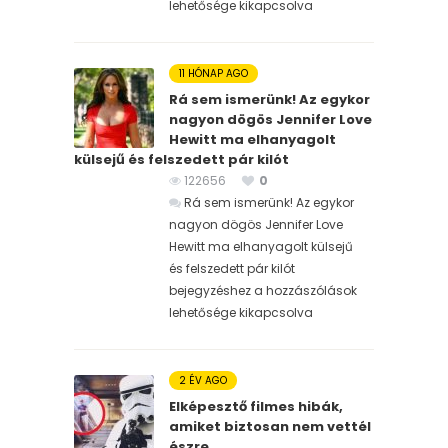
lehetősége kikapcsolva
11 HÓNAP AGO
Rá sem ismerünk! Az egykor
nagyon dögös Jennifer Love
Hewitt ma elhanyagolt
külsejű és felszedett pár kilót
122656
0
Rá sem ismerünk! Az egykor
nagyon dögös Jennifer Love
Hewitt ma elhanyagolt külsejű
és felszedett pár kilót
bejegyzéshez
a hozzászólások
lehetősége kikapcsolva
2 ÉV AGO
Elképesztő filmes hibák,
amiket biztosan nem vettél
észre