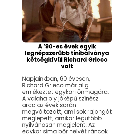
A ’90-es évek egyik
legnépszerűbb tinibálványa
kétségkívül Richard Grieco
volt
Napjainkban, 60 évesen,
Richard Grieco már alig
emlékeztet egykori önmagára.
A valaha oly jóképű színész
arca az évek során
megváltozott, ami sok rajongót
meglepett, amikor legutóbb
nyilvánosan megjelent. Az
egykor sima bőr helyét ráncok