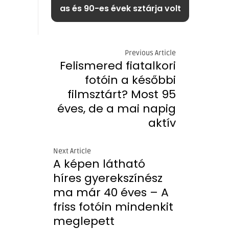
as és 90-es évek sztárja volt
Previous Article
Felismered fiatalkori
fotóin a későbbi
filmsztárt? Most 95
éves, de a mai napig
aktív
Next Article
A képen látható
híres gyerekszínész
ma már 40 éves – A
friss fotóin mindenkit
meglepett