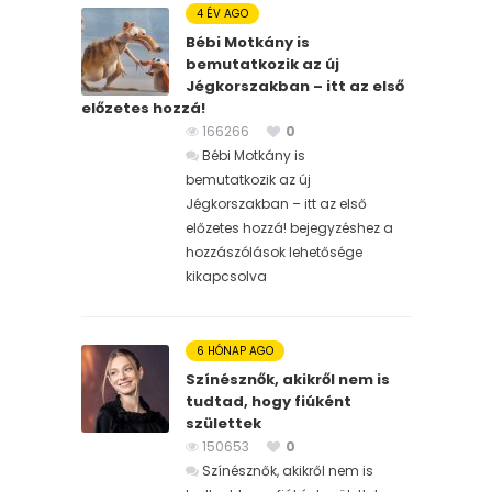
4 ÉV AGO
Bébi Motkány is
bemutatkozik az új
Jégkorszakban – itt az első
előzetes hozzá!
166266
0
Bébi Motkány is
bemutatkozik az új
Jégkorszakban – itt az első
előzetes hozzá! bejegyzéshez
a
hozzászólások lehetősége
kikapcsolva
6 HÓNAP AGO
Színésznők, akikről nem is
tudtad, hogy fiúként
születtek
150653
0
Színésznők, akikről nem is