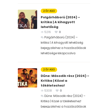
2 ÉV AGO
Polgárháború (2024) –
kritika | A kihagyott
lehetőség
5216
0
Polgárháború (2024) –
kritika | A kihagyott lehetőség
bejegyzéshez
a hozzászólások
lehetősége kikapcsolva
2 ÉV AGO
Dűne: Második rész (2024) –
Kritika | Közel a
tökéleteshez!
5308
0
Dűne: Második rész (2024) –
Kritika | Közel a tökéleteshez!
bejegyzéshez
a hozzászólások