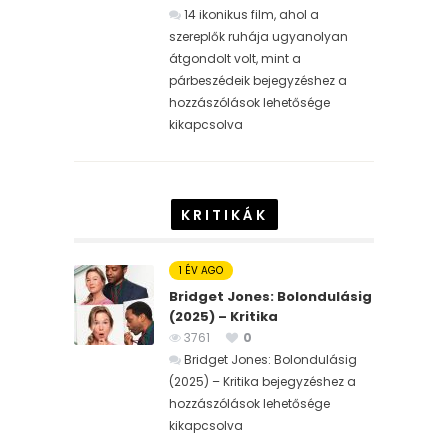
14 ikonikus film, ahol a
szereplők ruhája ugyanolyan
átgondolt volt, mint a
párbeszédeik bejegyzéshez
a
hozzászólások lehetősége
kikapcsolva
KRITIKÁK
1 ÉV AGO
Bridget Jones: Bolondulásig
(2025) – Kritika
3761
0
Bridget Jones: Bolondulásig
(2025) – Kritika bejegyzéshez
a
hozzászólások lehetősége
kikapcsolva