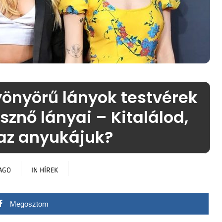
yönyörű lányok testvérek
sznő lányai – Kitalálod,
 az anyukájuk?
AGO
IN
HÍREK
Megosztom