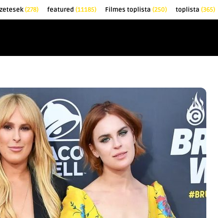
zetesek
(278)
featured
(11185)
Filmes toplista
(250)
toplista
(365)
EK
KRITIKÁK
TOPLISTÁK
FILMAJÁNLÓ