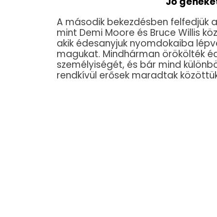
Jó géneket
A második bekezdésben felfedjük a
mint Demi Moore és Bruce Willis köz
akik édesanyjuk nyomdokaiba lépve 
magukat. Mindhárman örökölték éd
személyiségét, és bár mind különbö
rendkívül erősek maradtak közöttük