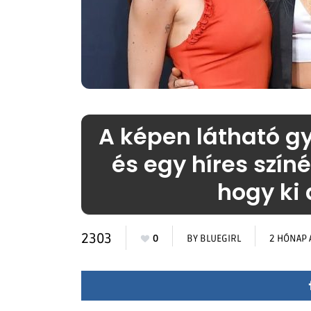
A képen látható g
és egy híres színé
hogy ki
2303
0
BY
BLUEGIRL
2 HÓNAP 