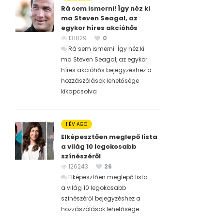
Rá sem ismerni! Így néz ki
ma Steven Seagal, az
egykor híres akcióhős
131029
0
Rá sem ismerni! Így néz ki
ma Steven Seagal, az egykor
híres akcióhős bejegyzéshez
a
hozzászólások lehetősége
kikapcsolva
1 ÉV AGO
Elképesztően meglepő lista
a világ 10 legokosabb
színészéről
126243
26
Elképesztően meglepő lista
a világ 10 legokosabb
színészéről bejegyzéshez
a
hozzászólások lehetősége