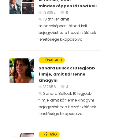
mindenképpen látnod kell
138382
0
18 thriller, amit
mindenképpen látnod kell
bejegyzéshez
a hozzászólások
lehetősége kikapcsolva
1 HÓNAP AGO
Sandra Bullock 10 legjobb
filmje, amit kár lenne
kihagyni
132656
2
Sandra Bullock 10 legjobb
filmje, amit kár lenne kihagyni
bejegyzéshez
a hozzászólások
lehetősége kikapcsolva
1 HÉT AGO