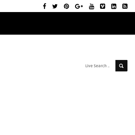
ELŐZETESEK
MOZIBEMUTATÓK
RÓLUNK