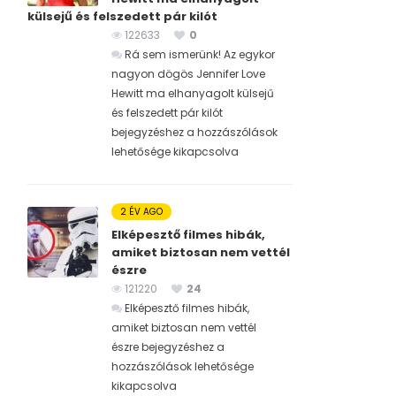
külsejű és felszedett pár kilót
122633
0
Rá sem ismerünk! Az egykor
nagyon dögös Jennifer Love
Hewitt ma elhanyagolt külsejű
és felszedett pár kilót
bejegyzéshez
a hozzászólások
lehetősége kikapcsolva
2 ÉV AGO
Elképesztő filmes hibák,
amiket biztosan nem vettél
észre
121220
24
Elképesztő filmes hibák,
amiket biztosan nem vettél
észre bejegyzéshez
a
hozzászólások lehetősége
kikapcsolva