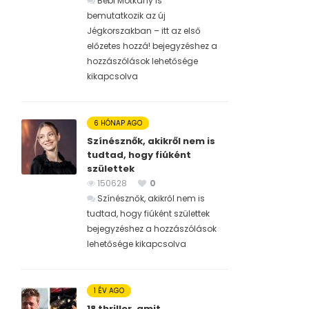
Bébi Motkány is
bemutatkozik az új
Jégkorszakban – itt az első
előzetes hozzá! bejegyzéshez
a
hozzászólások lehetősége
kikapcsolva
6 HÓNAP AGO
Színésznők, akikről nem is
tudtad, hogy fiúként
születtek
150628
0
Színésznők, akikről nem is
tudtad, hogy fiúként születtek
bejegyzéshez
a hozzászólások
lehetősége kikapcsolva
1 ÉV AGO
18 thriller, amit