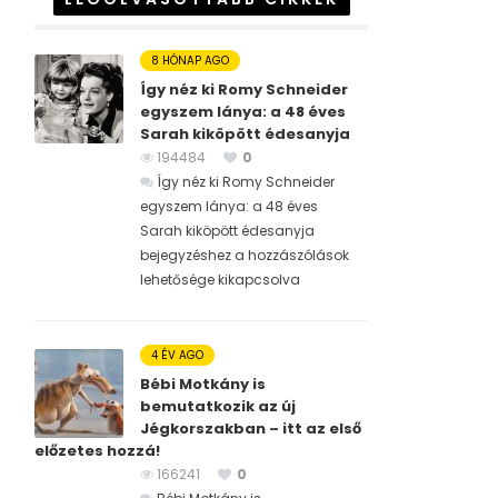
8 HÓNAP AGO
Így néz ki Romy Schneider
egyszem lánya: a 48 éves
Sarah kiköpött édesanyja
194484
0
Így néz ki Romy Schneider
egyszem lánya: a 48 éves
Sarah kiköpött édesanyja
bejegyzéshez
a hozzászólások
lehetősége kikapcsolva
4 ÉV AGO
Bébi Motkány is
bemutatkozik az új
Jégkorszakban – itt az első
előzetes hozzá!
166241
0