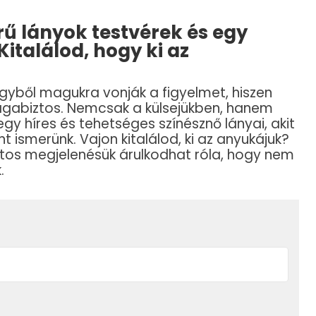
ű lányok testvérek és egy
Kitalálod, hogy ki az
gyből magukra vonják a figyelmet, hiszen
gabiztos. Nemcsak a külsejükben, hanem
gy híres és tehetséges színésznő lányai, akit
t ismerünk. Vajon kitalálod, ki az anyukájuk?
tos megjelenésük árulkodhat róla, hogy nem
.