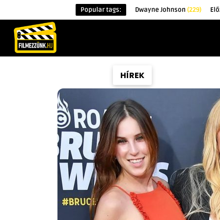
Popular tags:
Dwayne Johnson
(229)
Elő
KEZDŐOLDAL
HÍREK
ÉRDEKESSÉG