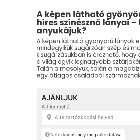
A képen látható gyönyör
híres színésznő lányai – 
anyukájuk?
A képen látható gyönyörű lányok e
mindegyikük sugárzóan szép és ma
kisugárzásukban is érezhető, hogy e
a világ egyik legnagyobb sztárjakén
Talán a mosolyuk, talán a magabiz
egy átlagos családból származnak