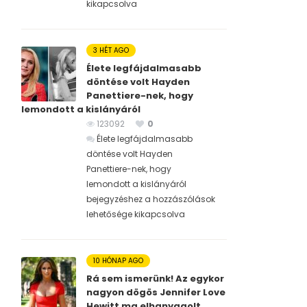
kikapcsolva
3 HÉT AGO
Élete legfájdalmasabb
döntése volt Hayden
Panettiere-nek, hogy
lemondott a kislányáról
123092
0
Élete legfájdalmasabb
döntése volt Hayden
Panettiere-nek, hogy
lemondott a kislányáról
bejegyzéshez
a hozzászólások
lehetősége kikapcsolva
10 HÓNAP AGO
Rá sem ismerünk! Az egykor
nagyon dögös Jennifer Love
Hewitt ma elhanyagolt