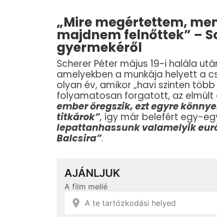
„Mire megértettem, men
majdnem felnőttek” – Sc
gyermekéről
Scherer Péter május 19-i halála után
amelyekben a munkája helyett a csa
olyan év, amikor „havi szinten töb
folyamatosan forgatott, az elmúlt
ember öregszik, ezt egyre könny
titkárok”
, így már belefért egy-e
lepattanhassunk valamelyik euró
Balcsira”
.