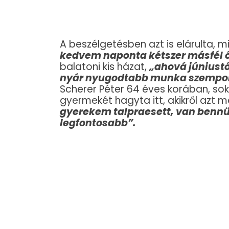
A beszélgetésben azt is elárulta, m
kedvem naponta kétszer másfél ór
balatoni kis házat,
„ahová júniustó
nyár nyugodtabb munka szempont
Scherer Péter 64 éves korában, so
gyermekét hagyta itt, akikről azt 
gyerekem talpraesett, van bennü
legfontosabb”.