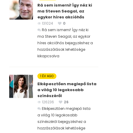
Rá sem ismerni! Így néz ki
ma Steven Seagal, az
egykor híres akcióhős
131024
0
Rá sem ismerni! Így néz ki
ma Steven Seagal, az egykor
híres akcióhős bejegyzéshez
a
hozzászólások lehetősége
kikapcsolva
1 ÉV AGO
Elképesztően meglepő lista
a világ 10 legokosabb
színészéről
126236
26
Elképesztően meglepő lista
a világ 10 legokosabb
színészéről bejegyzéshez
a
hozzászólások lehetősége