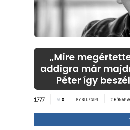
„Mire megértett
addigra már majdn
Péter így besz
1777
0
BY
BLUEGIRL
2 HÓNAP 