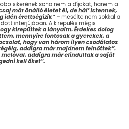
gyobb sikerének soha nem a díjakat, hanem a
csaj már önálló életet él, de hál’ istennek,
g idén érettségizik”
– mesélte nem sokkal a
dott interjújában. A kirepülés mégis
ogy kirepültek a lányaim. Érdekes dolog
ttem, mennyire fontosak a gyerekek, a
pcsolat, hogy van három ilyen csodálatos
végéig, addigra már majdnem felnőttek”.
 melóval, addigra már elindultak a saját
gedni kell őket”.