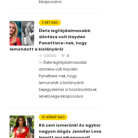
kikapcsolva
3 HÉT AGO
Élete legfájdalmasabb
döntése volt Hayden
Panettiere-nek, hogy
lemondott a kislányáról
123090
0
Élete legfájdalmasabb
döntése volt Hayden
Panettiere-nek, hogy
lemondott a kislányáról
bejegyzéshez
a hozzászólások
lehetősége kikapcsolva
10 HÓNAP AGO
Rá sem ismerünk! Az egykor
nagyon dögös Jennifer Love
Hewitt ma elhanyagolt