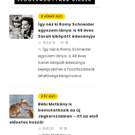
8 HÓNAP AGO
Így néz ki Romy Schneider
egyszem lánya: a 48 éves
Sarah kiköpött édesanyja
194479
0
Így néz ki Romy Schneider
egyszem lánya: a 48 éves
Sarah kiköpött édesanyja
bejegyzéshez
a hozzászólások
lehetősége kikapcsolva
4 ÉV AGO
Bébi Motkány is
bemutatkozik az új
Jégkorszakban – itt az első
előzetes hozzá!
166241
0