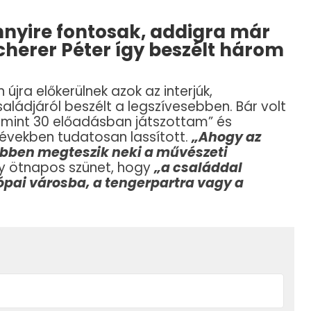
nyire fontosak, addigra már
herer Péter így beszélt három
 újra előkerülnek azok az interjúk,
ládjáról beszélt a legszívesebben. Bár volt
b mint 30 előadásban játszottam” és
 években tudatosan lassított.
„Ahogy az
ebben megteszik neki a művészeti
gy ötnapos szünet, hogy
„a családdal
pai városba, a tengerpartra vagy a