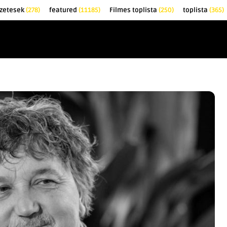
zetesek
(278)
featured
(11185)
Filmes toplista
(250)
toplista
(365)
EK
KRITIKÁK
TOPLISTÁK
FILMAJÁNLÓ