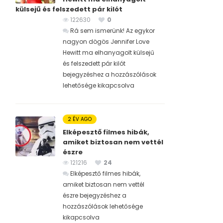
külsejű és felszedett pár kilót
122630
0
Rá sem ismerünk! Az egykor
nagyon dögös Jennifer Love
Hewitt ma elhanyagolt külsejű
és felszedett pár kilót
bejegyzéshez
a hozzászólások
lehetősége kikapcsolva
2 ÉV AGO
Elképesztő filmes hibák,
amiket biztosan nem vettél
észre
121216
24
Elképesztő filmes hibák,
amiket biztosan nem vettél
észre bejegyzéshez
a
hozzászólások lehetősége
kikapcsolva