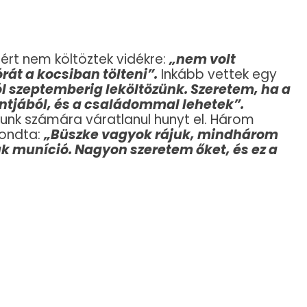
iért nem költöztek vidékre:
„nem volt
át a kocsiban tölteni”.
Inkább vettek egy
l szeptemberig leköltözünk. Szeretem, ha a
jából, és a családommal lehetek”.
kunk számára váratlanul hunyt el. Három
mondta:
„Büszke vagyok rájuk, mindhárom
k muníció. Nagyon szeretem őket, és ez a