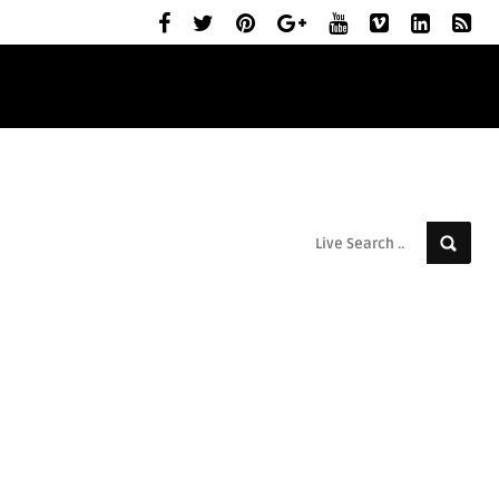
ELŐZETESEK
MOZIBEMUTATÓK
RÓLUNK