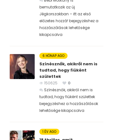
Bébi Motkány is
bemutatkozik az új
Jégkorszakban – itt az első
előzetes hozzá! bejegyzéshez
a
hozzászólások lehetősége
kikapcsolva
6 HÓNAP AGO
Színésznők, akikről nem is
tudtad, hogy fiúként
születtek
150625
0
Színésznők, akikről nem is
tudtad, hogy fiúként születtek
bejegyzéshez
a hozzászólások
lehetősége kikapcsolva
1 ÉV AGO
18 thriller, amit