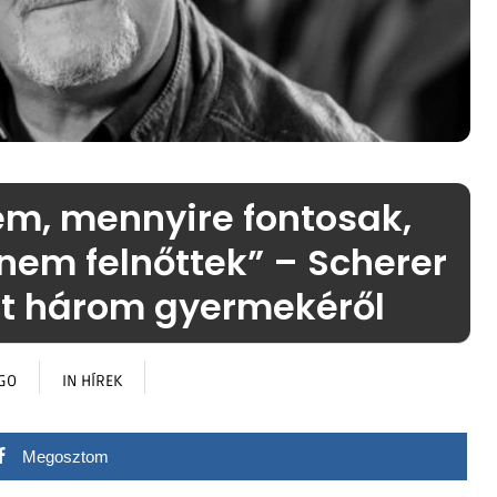
em, mennyire fontosak,
em felnőttek” – Scherer
élt három gyermekéről
AGO
IN
HÍREK
Megosztom