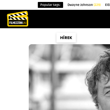
Popular tags:
Dwayne Johnson
(229)
Elő
KEZDŐOLDAL
HÍREK
ÉRDEKESSÉG