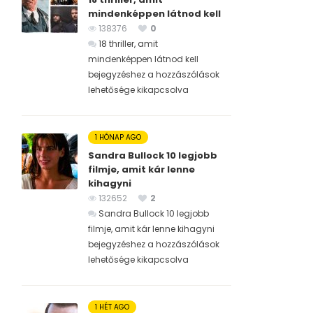
mindenképpen látnod kell
138376
0
18 thriller, amit
mindenképpen látnod kell
bejegyzéshez
a hozzászólások
lehetősége kikapcsolva
1 HÓNAP AGO
Sandra Bullock 10 legjobb
filmje, amit kár lenne
kihagyni
132652
2
Sandra Bullock 10 legjobb
filmje, amit kár lenne kihagyni
bejegyzéshez
a hozzászólások
lehetősége kikapcsolva
1 HÉT AGO