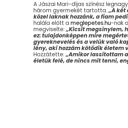
A Jászai Mari-díjas színész legna
három gyermekét tartotta.
„A két 
közel laknak hozzánk, a fiam pedi
halála előtt a
meglepetes.hu
-nak a
megviselte:
„Kicsit megsínylem, h
ez: tulajdonképpen mire megérte
gyereknevelés és a velük való ka
lény, aki hozzám kötődik életem 
Hozzátette:
„Amikor lassítottam a
életük felé, de nincs mit tenni, en