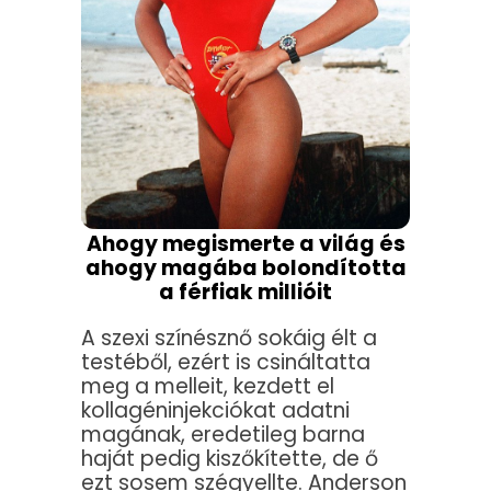
Ahogy megismerte a világ és
ahogy magába bolondította
a férfiak millióit
A szexi színésznő sokáig élt a
testéből, ezért is csináltatta
meg a melleit, kezdett el
kollagéninjekciókat adatni
magának, eredetileg barna
haját pedig kiszőkítette, de ő
ezt sosem szégyellte. Anderson