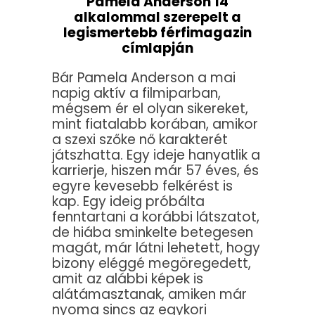
Pamela Anderson 14
alkalommal szerepelt a
legismertebb férfimagazin
címlapján
Bár Pamela Anderson a mai
napig aktív a filmiparban,
mégsem ér el olyan sikereket,
mint fiatalabb korában, amikor
a szexi szőke nő karakterét
játszhatta. Egy ideje hanyatlik a
karrierje, hiszen már 57 éves, és
egyre kevesebb felkérést is
kap. Egy ideig próbálta
fenntartani a korábbi látszatot,
de hiába sminkelte betegesen
magát, már látni lehetett, hogy
bizony eléggé megöregedett,
amit az alábbi képek is
alátámasztanak, amiken már
nyoma sincs az egykori