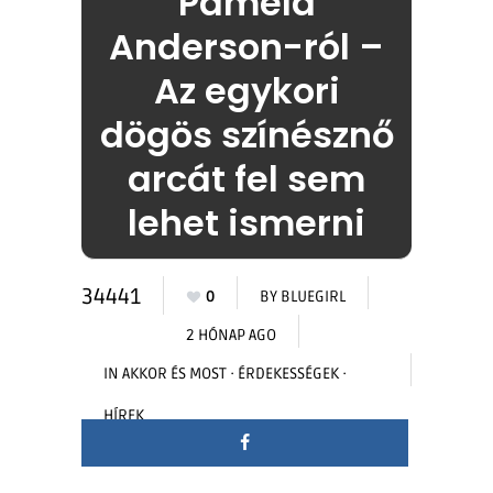
Pamela
Anderson-ról –
Az egykori
dögös színésznő
arcát fel sem
lehet ismerni
34441
0
BY
BLUEGIRL
2 HÓNAP AGO
IN
AKKOR ÉS MOST
·
ÉRDEKESSÉGEK
·
HÍREK