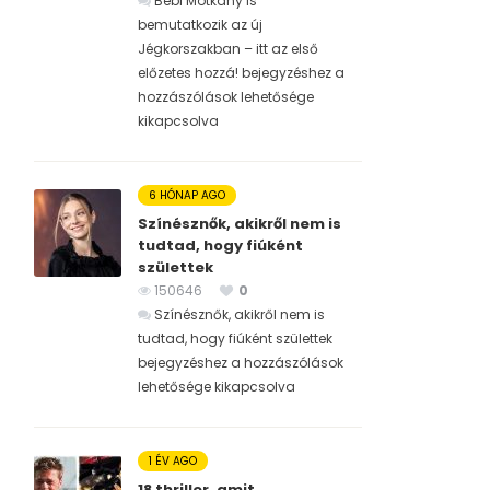
Bébi Motkány is
bemutatkozik az új
Jégkorszakban – itt az első
előzetes hozzá! bejegyzéshez
a
hozzászólások lehetősége
kikapcsolva
6 HÓNAP AGO
Színésznők, akikről nem is
tudtad, hogy fiúként
születtek
150646
0
Színésznők, akikről nem is
tudtad, hogy fiúként születtek
bejegyzéshez
a hozzászólások
lehetősége kikapcsolva
1 ÉV AGO
18 thriller, amit