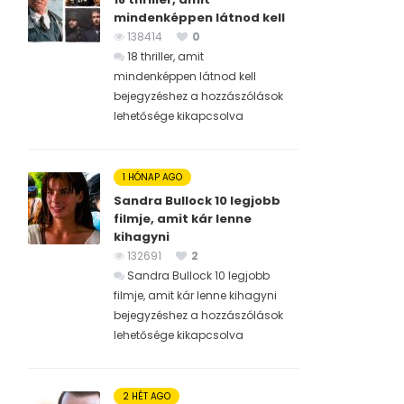
mindenképpen látnod kell
138414
0
18 thriller, amit
mindenképpen látnod kell
bejegyzéshez
a hozzászólások
lehetősége kikapcsolva
1 HÓNAP AGO
Sandra Bullock 10 legjobb
filmje, amit kár lenne
kihagyni
132691
2
Sandra Bullock 10 legjobb
filmje, amit kár lenne kihagyni
bejegyzéshez
a hozzászólások
lehetősége kikapcsolva
2 HÉT AGO