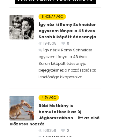
8 HÓNAP AGO
Így néz ki Romy Schneider
egyszem lánya: a 48 éves
Sarah kiköpött édesanyja
194508
0
Így néz ki Romy Schneider
egyszem lánya: a 48 éves
Sarah kiköpött édesanyja
bejegyzéshez
a hozzászólások
lehetősége kikapcsolva
4 ÉV AGO
Bébi Motkány is
bemutatkozik az új
Jégkorszakban – itt az első
előzetes hozzá!
166259
0