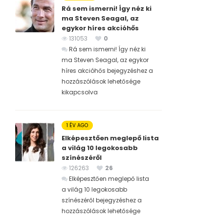
Rá sem ismerni! Így néz ki
ma Steven Seagal, az
egykor híres akcióhős
131053
0
Rá sem ismerni! Így néz ki
ma Steven Seagal, az egykor
híres akcióhős bejegyzéshez
a
hozzászólások lehetősége
kikapcsolva
1 ÉV AGO
Elképesztően meglepő lista
a világ 10 legokosabb
színészéről
126263
26
Elképesztően meglepő lista
a világ 10 legokosabb
színészéről bejegyzéshez
a
hozzászólások lehetősége