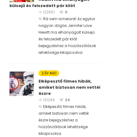
külsejű és felszedett pár kilót
122651
0
Rá sem ismerünk! Az egykor
nagyon dögös Jennifer Love
Hewitt ma elhanyagolt külsejű
és felszedett pár kilót
bejegyzéshez
a hozzászólások
lehetősége kikapcsolva
2 ÉV AGO
Elképesztő filmes hibák,
amiket biztosan nem vettél
észre
121249
24
Elképesztő filmes hibák,
amiket biztosan nem vettél
észre bejegyzéshez
a
hozzászólások lehetősége
kikapcsolva