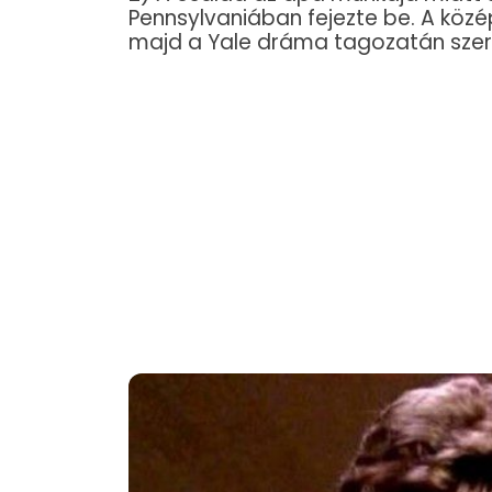
Pennsylvaniában fejezte be. A közé
majd a Yale dráma tagozatán szer