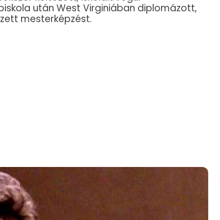
piskola után West Virginiában diplomázott,
zett mesterképzést.