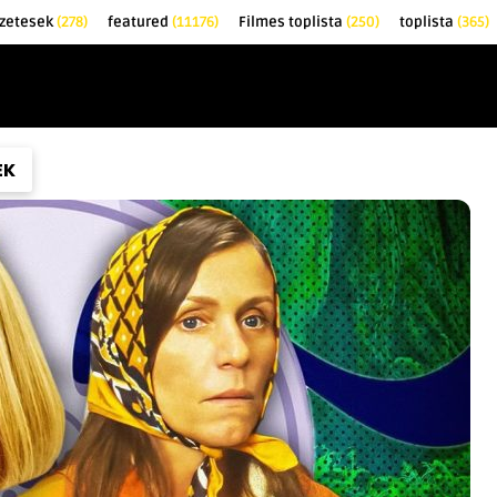
őzetesek
(278)
featured
(11176)
Filmes toplista
(250)
toplista
(365)
EK
KRITIKÁK
TOPLISTÁK
FILMAJÁNLÓ