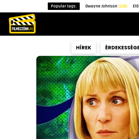
Popular tags:
Dwayne Johnson
(228)
El
KEZDŐOLDAL
HÍREK
ÉRDEKESSÉG