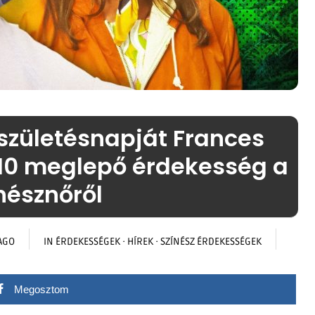
 születésnapját Frances
0 meglepő érdekesség a
nésznőről
AGO
IN
ÉRDEKESSÉGEK
·
HÍREK
·
SZÍNÉSZ ÉRDEKESSÉGEK
Megosztom