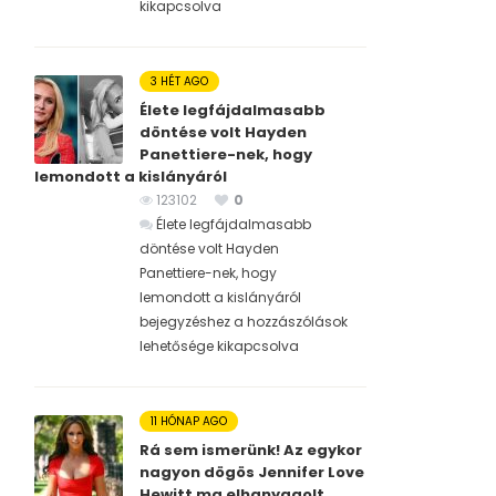
kikapcsolva
3 HÉT AGO
Élete legfájdalmasabb
döntése volt Hayden
Panettiere-nek, hogy
lemondott a kislányáról
123102
0
Élete legfájdalmasabb
döntése volt Hayden
Panettiere-nek, hogy
lemondott a kislányáról
bejegyzéshez
a hozzászólások
lehetősége kikapcsolva
11 HÓNAP AGO
Rá sem ismerünk! Az egykor
nagyon dögös Jennifer Love
Hewitt ma elhanyagolt