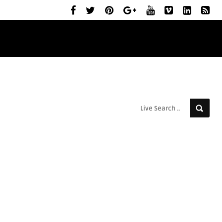
ELŐZETESEK
MOZIBEMUTATÓK
RÓLUNK