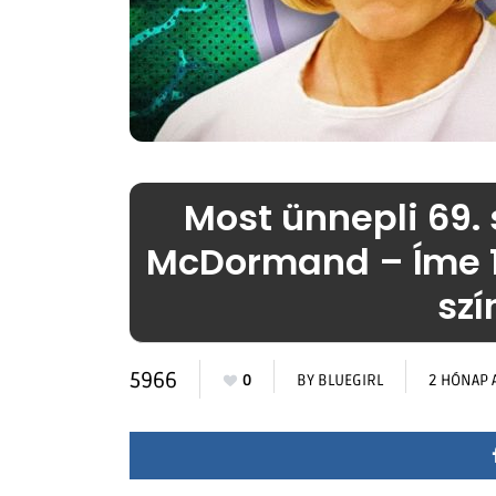
Most ünnepli 69.
McDormand – Íme 1
szí
5966
0
BY
BLUEGIRL
2 HÓNAP 