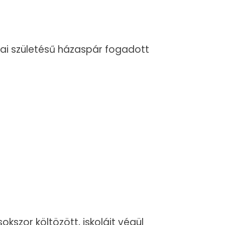
adai születésű házaspár fogadott
kszor költözött, iskoláit végül