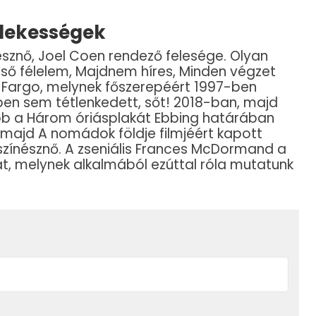
dekességek
znő, Joel Coen rendező felesége. Olyan
első félelem, Majdnem híres, Minden végzet
a Fargo, melynek főszerepéért 1997-ben
ben sem tétlenkedett, sőt! 2018-ban, majd
lőbb a Három óriásplakát Ebbing határában
, majd A nomádok földje filmjéért kapott
színésznő. A zseniális Frances McDormand a
t, melynek alkalmából ezúttal róla mutatunk