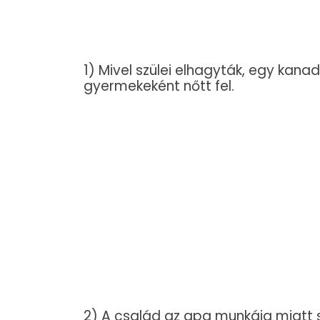
1) Mivel szülei elhagyták, egy kan
gyermekeként nőtt fel.
2) A család az apa munkája miatt so