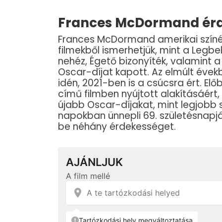
Frances McDormand ér
Frances McDormand amerikai színés
filmekből ismerhetjük, mint a Legb
nehéz, Égető bizonyíték, valamint 
Oscar-díjat kapott. Az elmúlt évek
idén, 2021-ben is a csúcsra ért. E
című filmben nyújtott alakításáért
újabb Oscar-díjakat, mint legjobb 
napokban ünnepli 69. születésnapjá
be néhány érdekességet.