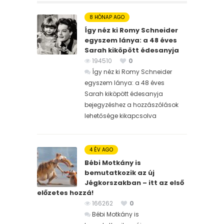
8 HÓNAP AGO
Így néz ki Romy Schneider
egyszem lánya: a 48 éves
Sarah kiköpött édesanyja
194510
0
Így néz ki Romy Schneider
egyszem lánya: a 48 éves
Sarah kiköpött édesanyja
bejegyzéshez
a hozzászólások
lehetősége kikapcsolva
4 ÉV AGO
Bébi Motkány is
bemutatkozik az új
Jégkorszakban – itt az első
előzetes hozzá!
166262
0
Bébi Motkány is