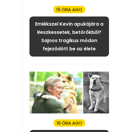
15 ÓRA AGO
Emlékszel Kevin apukájára a
Reszkessetek, betörőkből?
Sajnos tragikus módon
fejeződött be az élete
16 ÓRA AGO