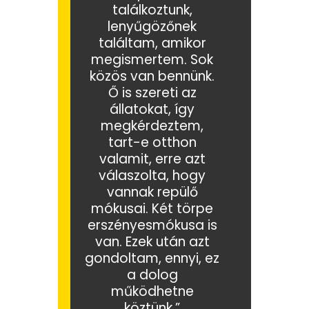
találkoztunk,
lenyűgözőnek
találtam, amikor
megismertem. Sok
közös van bennünk.
Ő is szereti az
állatokat, így
megkérdeztem,
tart-e otthon
valamit, erre azt
válaszolta, hogy
vannak repülő
mókusai. Két törpe
erszényesmókusa is
van. Ezek után azt
gondoltam, ennyi, ez
a dolog
működhetne
köztünk.”