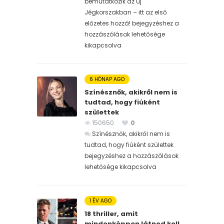
bemutatkozik az új
Jégkorszakban – itt az első
előzetes hozzá! bejegyzéshez
a
hozzászólások lehetősége
kikapcsolva
6 HÓNAP AGO
Színésznők, akikről nem is
tudtad, hogy fiúként
születtek
150650
0
Színésznők, akikről nem is
tudtad, hogy fiúként születtek
bejegyzéshez
a hozzászólások
lehetősége kikapcsolva
1 ÉV AGO
18 thriller, amit
mindenképpen látnod kell