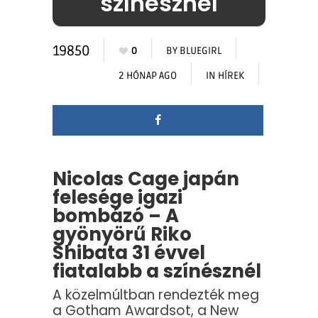
színésznél
19850
0
BY
BLUEGIRL
2 HÓNAP AGO
IN
HÍREK
Nicolas Cage japán
felesége igazi
bombázó – A
gyönyörű Riko
Shibata 31 évvel
fiatalabb a színésznél
A közelmúltban rendezték meg
a Gotham Awardsot, a New