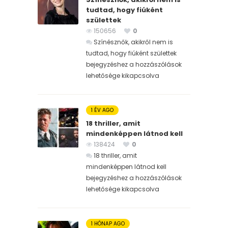
tudtad, hogy fiúként
születtek
150656
0
Színésznők, akikről nem is
tudtad, hogy fiúként születtek
bejegyzéshez
a hozzászólások
lehetősége kikapcsolva
1 ÉV AGO
18 thriller, amit
mindenképpen látnod kell
138424
0
18 thriller, amit
mindenképpen látnod kell
bejegyzéshez
a hozzászólások
lehetősége kikapcsolva
1 HÓNAP AGO