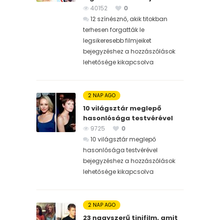
40152
0
12 színésznő, akik titokban
terhesen forgatták le
legsikeresebb filmjeiket
bejegyzéshez
a hozzászólások
lehetősége kikapcsolva
2 NAP AGO
10 világsztár meglepő
hasonlósága testvérével
9725
0
10 világsztár meglepő
hasonlósága testvérével
bejegyzéshez
a hozzászólások
lehetősége kikapcsolva
2 NAP AGO
23 nagyszerű tinifilm, amit