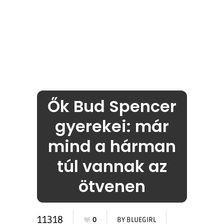
Ők Bud Spencer
gyerekei: már
mind a hárman
túl vannak az
ötvenen
11318
0
BY
BLUEGIRL