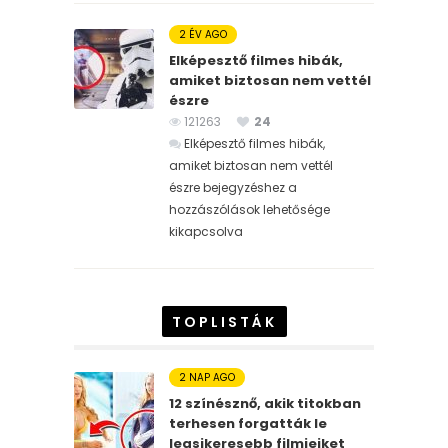
2 ÉV AGO
Elképesztő filmes hibák,
amiket biztosan nem vettél
észre
121263
24
Elképesztő filmes hibák,
amiket biztosan nem vettél
észre bejegyzéshez
a
hozzászólások lehetősége
kikapcsolva
TOPLISTÁK
2 NAP AGO
12 színésznő, akik titokban
terhesen forgatták le
legsikeresebb filmjeiket