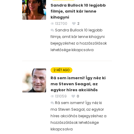
Sandra Bullock 10 legjobb
filmje, amit kár lenne
kihagyni
132700
2
Sandra Bullock 10 legjobb
filmje, amit kár lenne kihagyni
bejegyzéshez
a hozzászólások
lehetősége kikapcsolva
2 HÉT AGO
Rá sem ismerni! Így néz ki
ma Steven Seagal, az
egykor híres akcióhős
131059
0
Rá sem ismerni! Így néz ki
ma Steven Seagal, az egykor
híres akcióhős bejegyzéshez
a
hozzászólások lehetősége
kikapcsolva