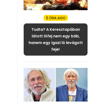
5 ÓRA AGO
Tudta? A Keresztapában
látott lófej nem egy báb,
hanem egy igazi ló levágott
feje!