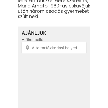
lehetett büszke. Élete szerelme,
Maria Amato 1960-as esküvőjük
után három csodás gyermeket
szült neki.