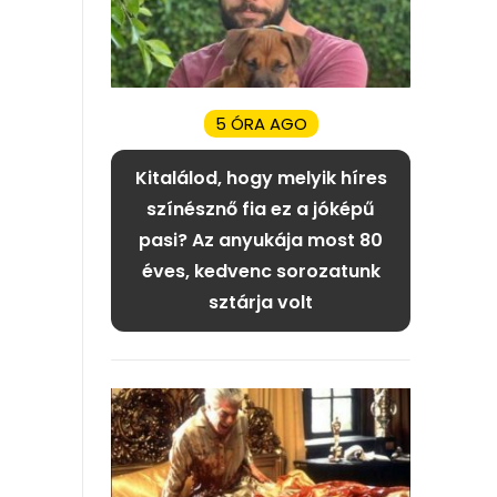
5 ÓRA AGO
Kitalálod, hogy melyik híres
színésznő fia ez a jóképű
pasi? Az anyukája most 80
éves, kedvenc sorozatunk
sztárja volt