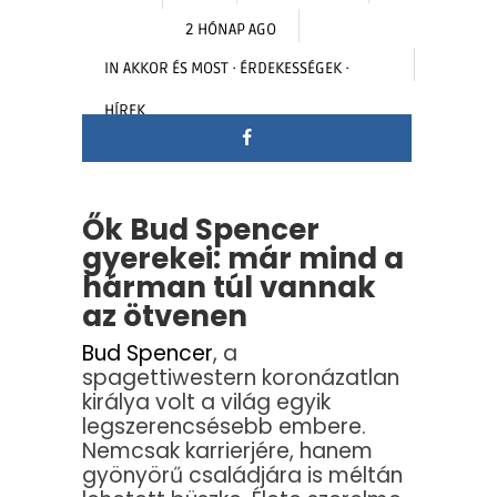
2 HÓNAP AGO
IN
AKKOR ÉS MOST
·
ÉRDEKESSÉGEK
·
HÍREK
Ők Bud Spencer
gyerekei: már mind a
hárman túl vannak
az ötvenen
Bud Spencer
, a
spagettiwestern koronázatlan
királya volt a világ egyik
legszerencsésebb embere.
Nemcsak karrierjére, hanem
gyönyörű családjára is méltán