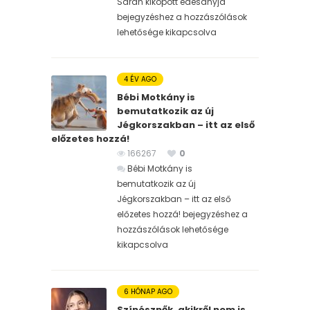
Sarah kiköpött édesanyja
bejegyzéshez
a hozzászólások
lehetősége kikapcsolva
4 ÉV AGO
Bébi Motkány is
bemutatkozik az új
Jégkorszakban – itt az első
előzetes hozzá!
166267
0
Bébi Motkány is
bemutatkozik az új
Jégkorszakban – itt az első
előzetes hozzá! bejegyzéshez
a
hozzászólások lehetősége
kikapcsolva
6 HÓNAP AGO
Színésznők, akikről nem is