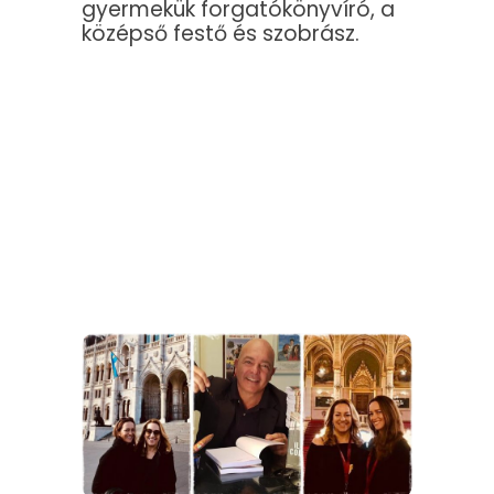
gyermekük forgatókönyvíró, a
középső festő és szobrász.