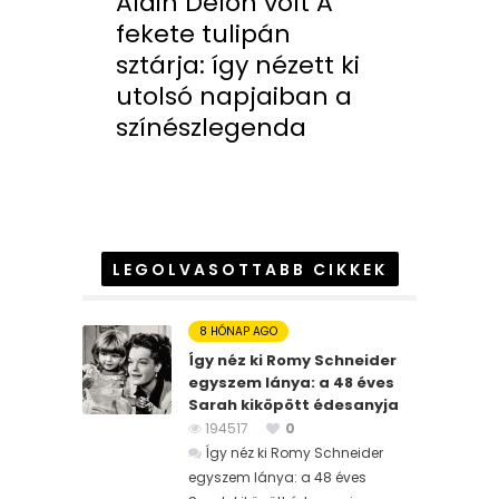
Alain Delon volt A
fekete tulipán
sztárja: így nézett ki
utolsó napjaiban a
színészlegenda
LEGOLVASOTTABB CIKKEK
8 HÓNAP AGO
Így néz ki Romy Schneider
egyszem lánya: a 48 éves
Sarah kiköpött édesanyja
194517
0
Így néz ki Romy Schneider
egyszem lánya: a 48 éves