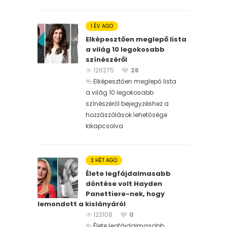
1 ÉV AGO
Elképesztően meglepő lista
a világ 10 legokosabb
színészéről
126275
26
Elképesztően meglepő lista
a világ 10 legokosabb
színészéről bejegyzéshez
a
hozzászólások lehetősége
kikapcsolva
3 HÉT AGO
Élete legfájdalmasabb
döntése volt Hayden
Panettiere-nek, hogy
lemondott a kislányáról
123108
0
Élete legfájdalmasabb