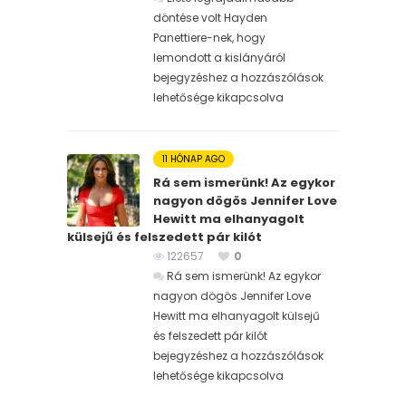
döntése volt Hayden
Panettiere-nek, hogy
lemondott a kislányáról
bejegyzéshez
a hozzászólások
lehetősége kikapcsolva
11 HÓNAP AGO
Rá sem ismerünk! Az egykor
nagyon dögös Jennifer Love
Hewitt ma elhanyagolt
külsejű és felszedett pár kilót
122657
0
Rá sem ismerünk! Az egykor
nagyon dögös Jennifer Love
Hewitt ma elhanyagolt külsejű
és felszedett pár kilót
bejegyzéshez
a hozzászólások
lehetősége kikapcsolva