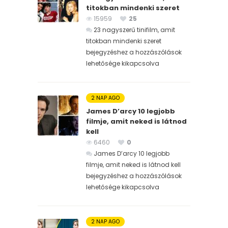
titokban mindenki szeret
15959
25
23 nagyszerű tinifilm, amit
titokban mindenki szeret
bejegyzéshez
a hozzászólások
lehetősége kikapcsolva
2 NAP AGO
James D’arcy 10 legjobb
filmje, amit neked is látnod
kell
6460
0
James D’arcy 10 legjobb
filmje, amit neked is látnod kell
bejegyzéshez
a hozzászólások
lehetősége kikapcsolva
2 NAP AGO