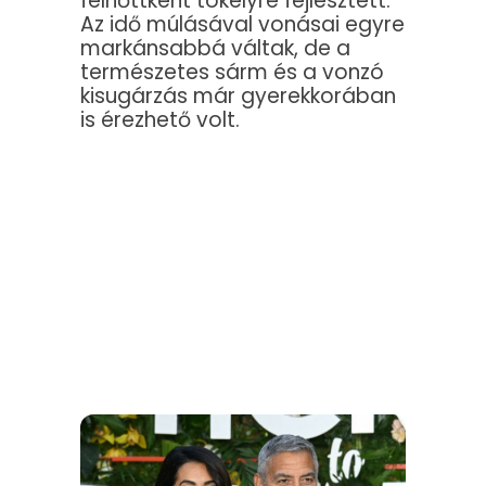
felnőttként tökélyre fejlesztett.
Az idő múlásával vonásai egyre
markánsabbá váltak, de a
természetes sárm és a vonzó
kisugárzás már gyerekkorában
is érezhető volt.