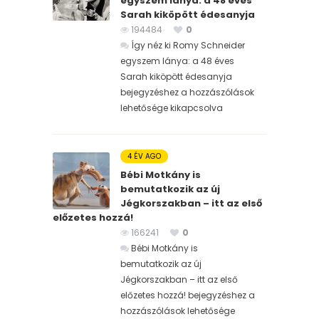
egyszem lánya: a 48 éves
Sarah kiköpött édesanyja
194484
0
Így néz ki Romy Schneider
egyszem lánya: a 48 éves
Sarah kiköpött édesanyja
bejegyzéshez
a hozzászólások
lehetősége kikapcsolva
4 ÉV AGO
Bébi Motkány is
bemutatkozik az új
Jégkorszakban – itt az első
előzetes hozzá!
166241
0
Bébi Motkány is
bemutatkozik az új
Jégkorszakban – itt az első
előzetes hozzá! bejegyzéshez
a
hozzászólások lehetősége