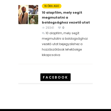
16 ÓRA AGO
10 alapfilm, mely segít
megmutatni a
boldogsághoz vezető utat
29341
0
10 alapfilm, mely segít
megmutatni a boldogsághoz
vezető utat bejegyzéshez
a
hozzászólások lehetősége
kikapcsolva
FACEBOOK