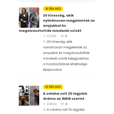
16 ÓRA AGO
20 híresség, akik
nyilvánosan megjelentek az
anyjukkal és
megolvasztották mindenki szívét
20284
0
20 híresség, akik
nyilvánosan megjelentek az
anyjukkal és megolvasztották
mindenki szívét bejegyzéshez
a hozzászólások lehetősége
kikapcsolva
16 ÓRA AGO
A valaha volt 20 legjobb
dráma az IMDB szerint
49834
0
A valaha volt 20 legjobb