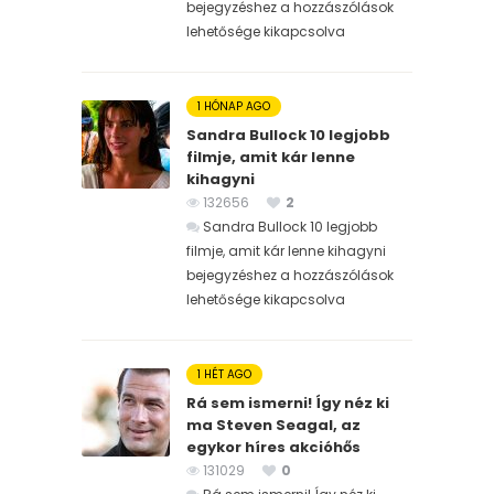
bejegyzéshez
a hozzászólások
lehetősége kikapcsolva
1 HÓNAP AGO
Sandra Bullock 10 legjobb
filmje, amit kár lenne
kihagyni
132656
2
Sandra Bullock 10 legjobb
filmje, amit kár lenne kihagyni
bejegyzéshez
a hozzászólások
lehetősége kikapcsolva
1 HÉT AGO
Rá sem ismerni! Így néz ki
ma Steven Seagal, az
egykor híres akcióhős
131029
0