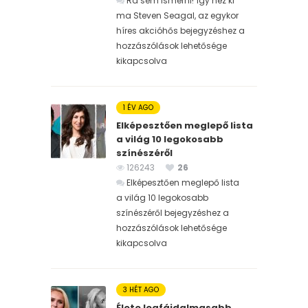
Rá sem ismerni! Így néz ki
ma Steven Seagal, az egykor
híres akcióhős bejegyzéshez
a
hozzászólások lehetősége
kikapcsolva
1 ÉV AGO
Elképesztően meglepő lista
a világ 10 legokosabb
színészéről
126243
26
Elképesztően meglepő lista
a világ 10 legokosabb
színészéről bejegyzéshez
a
hozzászólások lehetősége
kikapcsolva
3 HÉT AGO
Élete legfájdalmasabb