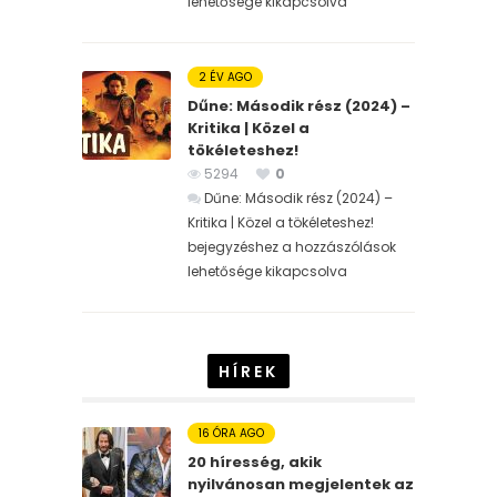
lehetősége kikapcsolva
2 ÉV AGO
Dűne: Második rész (2024) –
Kritika | Közel a
tökéleteshez!
5294
0
Dűne: Második rész (2024) –
Kritika | Közel a tökéleteshez!
bejegyzéshez
a hozzászólások
lehetősége kikapcsolva
HÍREK
16 ÓRA AGO
20 híresség, akik
nyilvánosan megjelentek az