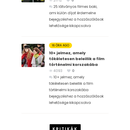
21712
0
25 látványos filmes baki,
ami külön díjat érdemelne
bejegyzéshez
a hozzászólások
lehetősége kikapcsolva
16 ÓRA AGO
10+ jelmez, amely
tökéletesen beleillik a film
történelmi korszakába
4093
0
10+ jelmez, amely
tökéletesen beleillik a film
történelmi korszakába
bejegyzéshez
a hozzászólások
lehetősége kikapcsolva
KRITIKÁK