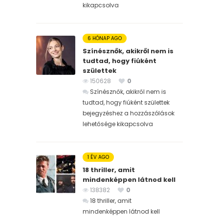
kikapcsolva
6 HÓNAP AGO
Színésznők, akikről nem is
tudtad, hogy fiúként
születtek
150628
0
Színésznők, akikről nem is
tudtad, hogy fiúként születtek
bejegyzéshez
a hozzászólások
lehetősége kikapcsolva
1 ÉV AGO
18 thriller, amit
mindenképpen látnod kell
138382
0
18 thriller, amit
mindenképpen látnod kell