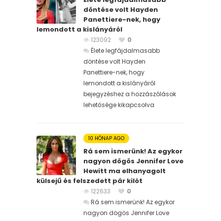
döntése volt Hayden
Panettiere-nek, hogy
lemondott a kislányáról
123092
0
Élete legfájdalmasabb
döntése volt Hayden
Panettiere-nek, hogy
lemondott a kislányáról
bejegyzéshez
a hozzászólások
lehetősége kikapcsolva
10 HÓNAP AGO
Rá sem ismerünk! Az egykor
nagyon dögös Jennifer Love
Hewitt ma elhanyagolt
külsejű és felszedett pár kilót
122633
0
Rá sem ismerünk! Az egykor
nagyon dögös Jennifer Love