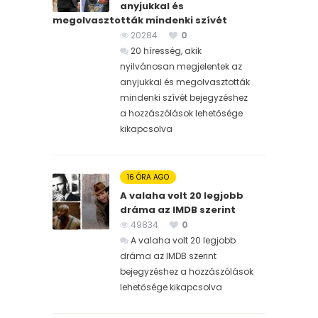
anyjukkal és
megolvasztották mindenki szívét
20284
0
20 híresség, akik
nyilvánosan megjelentek az
anyjukkal és megolvasztották
mindenki szívét bejegyzéshez
a hozzászólások lehetősége
kikapcsolva
16 ÓRA AGO
A valaha volt 20 legjobb
dráma az IMDB szerint
49834
0
A valaha volt 20 legjobb
dráma az IMDB szerint
bejegyzéshez
a hozzászólások
lehetősége kikapcsolva