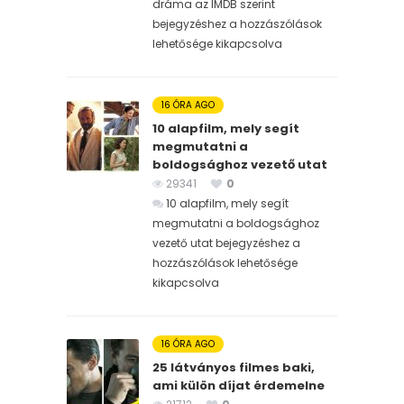
dráma az IMDB szerint
bejegyzéshez
a hozzászólások
lehetősége kikapcsolva
16 ÓRA AGO
10 alapfilm, mely segít
megmutatni a
boldogsághoz vezető utat
29341
0
10 alapfilm, mely segít
megmutatni a boldogsághoz
vezető utat bejegyzéshez
a
hozzászólások lehetősége
kikapcsolva
16 ÓRA AGO
25 látványos filmes baki,
ami külön díjat érdemelne