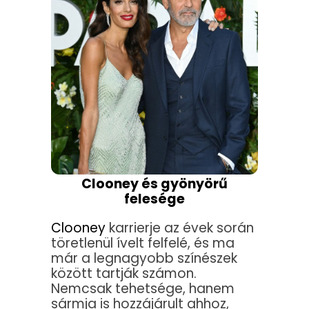
Clooney és gyönyörű
felesége
Clooney
karrierje az évek során
töretlenül ívelt felfelé, és ma
már a legnagyobb színészek
között tartják számon.
Nemcsak tehetsége, hanem
sármja is hozzájárult ahhoz,