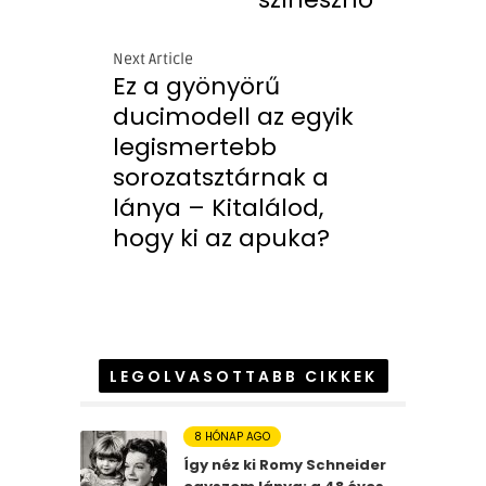
Next Article
Ez a gyönyörű
ducimodell az egyik
legismertebb
sorozatsztárnak a
lánya – Kitalálod,
hogy ki az apuka?
LEGOLVASOTTABB CIKKEK
8 HÓNAP AGO
Így néz ki Romy Schneider