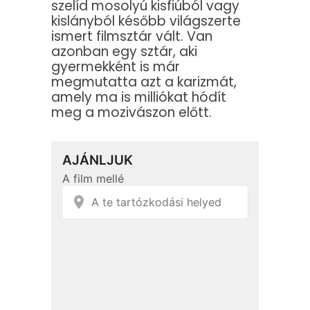
szelíd mosolyú kisfiúból vagy
kislányból később világszerte
ismert filmsztár vált. Van
azonban egy sztár, aki
gyermekként is már
megmutatta azt a karizmát,
amely ma is milliókat hódít
meg a mozivászon előtt.