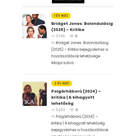
1 ÉV AGO
Bridget Jones: Bolondulásig
(2025) – Kritika
3745
0
Bridget Jones: Bolondulásig
(2025) – Kritika bejegyzéshez
a
hozzászólások lehetősége
kikapcsolva
2 ÉV AGO
Polgárháború (2024) –
kritika | A kihagyott
lehetőség
5200
0
Polgárháború (2024) –
kritika | A kihagyott lehetőség
bejegyzéshez
a hozzászólások