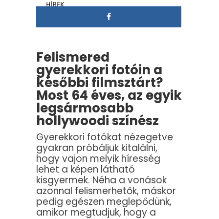
HÍREK
Felismered
gyerekkori fotóin a
későbbi filmsztárt?
Most 64 éves, az egyik
legsármosabb
hollywoodi színész
Gyerekkori fotókat nézegetve
gyakran próbáljuk kitalálni,
hogy vajon melyik híresség
lehet a képen látható
kisgyermek. Néha a vonások
azonnal felismerhetők, máskor
pedig egészen meglepődünk,
amikor megtudjuk, hogy a