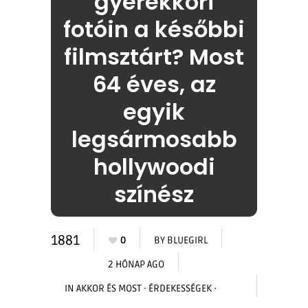
gyerekkori
fotóin a későbbi
filmsztárt? Most
64 éves, az
egyik
legsármosabb
hollywoodi
színész
1881
0
BY
BLUEGIRL
2 HÓNAP AGO
IN
AKKOR ÉS MOST
·
ÉRDEKESSÉGEK
·