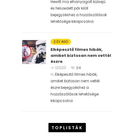
Hewitt ma elhanyagolt külsejű
és felszedett pár kilót
bejegyzéshez
a hozzászólások
lehetősége kikapcsolva
2 ÉV AGO
Elképesztő filmes hibák,
amiket biztosan nem vettél
észre
121220
24
Elképesztő filmes hibák,
amiket biztosan nem vettél
észre bejegyzéshez
a
hozzászólások lehetősége
kikapcsolva
TOPLISTÁK