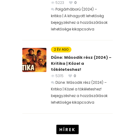
5223
0
Polgárháború (2024) –
kritika | A kihagyott lehetőség
bejegyzéshez
a hozzászólások
lehetősége kikapcsolva
2 ÉV AGO
Dűne: Második rész (2024) –
Kritika | Közel a
tökéleteshez!
5315
0
Dűne: Második rész (2024) –
Kritika | Közel a tökéleteshez!
bejegyzéshez
a hozzászólások
lehetősége kikapcsolva
HÍREK