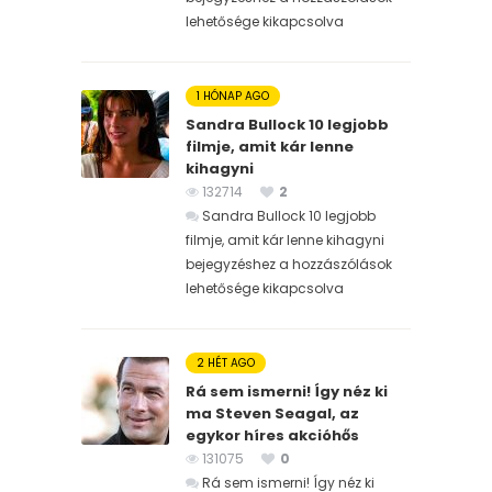
lehetősége kikapcsolva
1 HÓNAP AGO
Sandra Bullock 10 legjobb
filmje, amit kár lenne
kihagyni
132714
2
Sandra Bullock 10 legjobb
filmje, amit kár lenne kihagyni
bejegyzéshez
a hozzászólások
lehetősége kikapcsolva
2 HÉT AGO
Rá sem ismerni! Így néz ki
ma Steven Seagal, az
egykor híres akcióhős
131075
0
Rá sem ismerni! Így néz ki