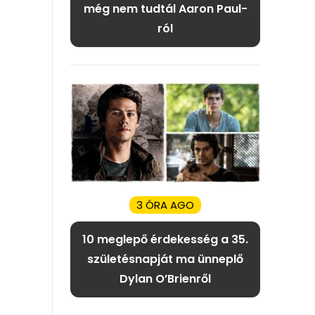
még nem tudtál Aaron Paul-
ról
3 ÓRA AGO
10 meglepő érdekesség a 35.
születésnapját ma ünneplő
Dylan O’Brienről