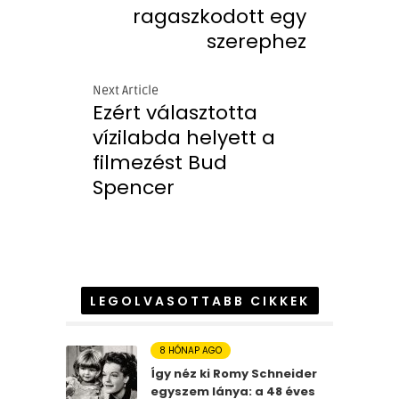
ragaszkodott egy
szerephez
Next Article
Ezért választotta
vízilabda helyett a
filmezést Bud
Spencer
LEGOLVASOTTABB CIKKEK
8 HÓNAP AGO
Így néz ki Romy Schneider
egyszem lánya: a 48 éves