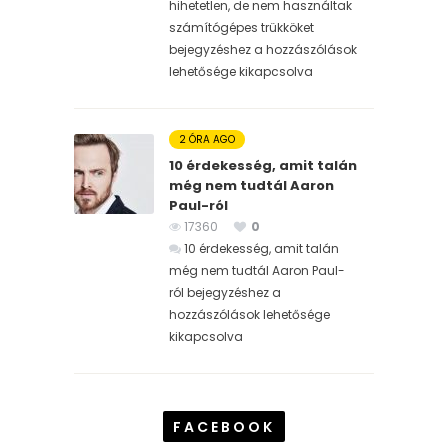
hihetetlen, de nem használtak
számítógépes trükköket
bejegyzéshez
a hozzászólások
lehetősége kikapcsolva
2 ÓRA AGO
10 érdekesség, amit talán
még nem tudtál Aaron
Paul-ról
17360
0
10 érdekesség, amit talán
még nem tudtál Aaron Paul-
ról bejegyzéshez
a
hozzászólások lehetősége
kikapcsolva
FACEBOOK