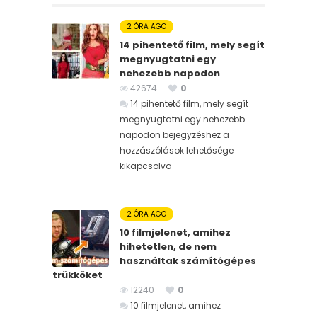
2 ÓRA AGO
14 pihentető film, mely segít
megnyugtatni egy
nehezebb napodon
42674
0
14 pihentető film, mely segít
megnyugtatni egy nehezebb
napodon bejegyzéshez
a
hozzászólások lehetősége
kikapcsolva
2 ÓRA AGO
10 filmjelenet, amihez
hihetetlen, de nem
használtak számítógépes
trükköket
12240
0
10 filmjelenet, amihez