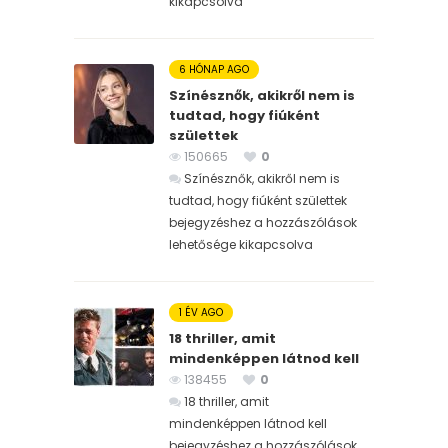
kikapcsolva
6 HÓNAP AGO
Színésznők, akikről nem is
tudtad, hogy fiúként
születtek
150665
0
Színésznők, akikről nem is
tudtad, hogy fiúként születtek
bejegyzéshez
a hozzászólások
lehetősége kikapcsolva
1 ÉV AGO
18 thriller, amit
mindenképpen látnod kell
138455
0
18 thriller, amit
mindenképpen látnod kell
bejegyzéshez
a hozzászólások