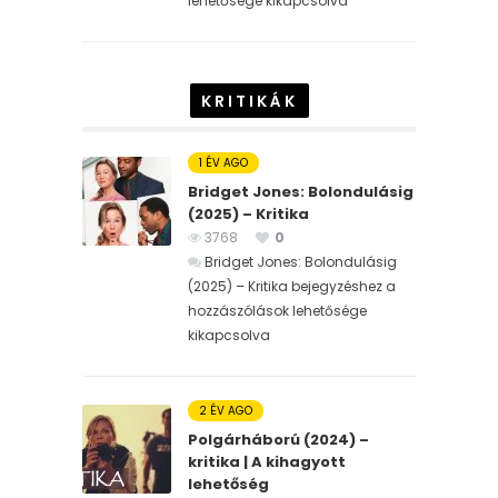
lehetősége kikapcsolva
KRITIKÁK
1 ÉV AGO
Bridget Jones: Bolondulásig
(2025) – Kritika
3768
0
Bridget Jones: Bolondulásig
(2025) – Kritika bejegyzéshez
a
hozzászólások lehetősége
kikapcsolva
2 ÉV AGO
Polgárháború (2024) –
kritika | A kihagyott
lehetőség