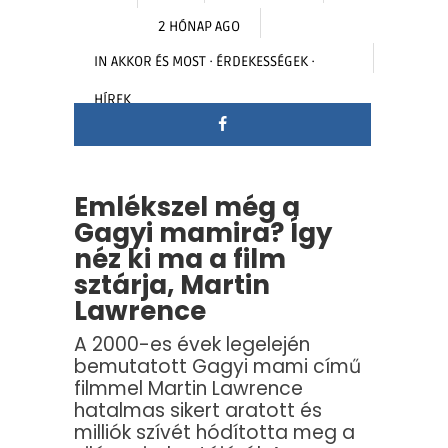
2 HÓNAP AGO
IN
AKKOR ÉS MOST
·
ÉRDEKESSÉGEK
·
HÍREK
Emlékszel még a
Gagyi mamira? Így
néz ki ma a film
sztárja, Martin
Lawrence
A 2000-es évek legelején
bemutatott Gagyi mami című
filmmel Martin Lawrence
hatalmas sikert aratott és
milliók szívét hódította meg a