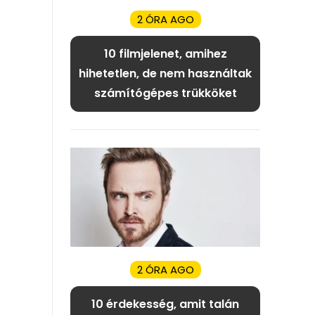
2 ÓRA AGO
10 filmjelenet, amihez
hihetetlen, de nem használtak
számítógépes trükköket
2 ÓRA AGO
10 érdekesség, amit talán