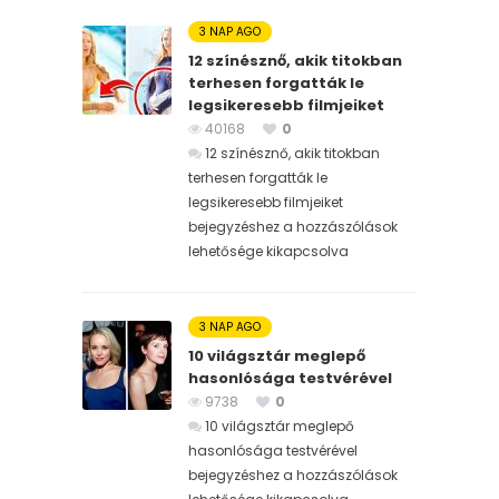
3 NAP AGO
12 színésznő, akik titokban
terhesen forgatták le
legsikeresebb filmjeiket
40168
0
12 színésznő, akik titokban
terhesen forgatták le
legsikeresebb filmjeiket
bejegyzéshez
a hozzászólások
lehetősége kikapcsolva
3 NAP AGO
10 világsztár meglepő
hasonlósága testvérével
9738
0
10 világsztár meglepő
hasonlósága testvérével
bejegyzéshez
a hozzászólások