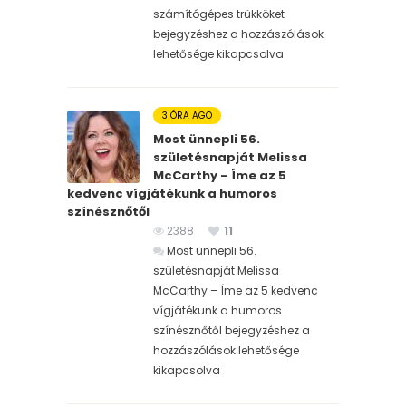
számítógépes trükköket
bejegyzéshez
a hozzászólások
lehetősége kikapcsolva
3 ÓRA AGO
Most ünnepli 56.
születésnapját Melissa
McCarthy – Íme az 5
kedvenc vígjátékunk a humoros
színésznőtől
2388
11
Most ünnepli 56.
születésnapját Melissa
McCarthy – Íme az 5 kedvenc
vígjátékunk a humoros
színésznőtől bejegyzéshez
a
hozzászólások lehetősége
kikapcsolva