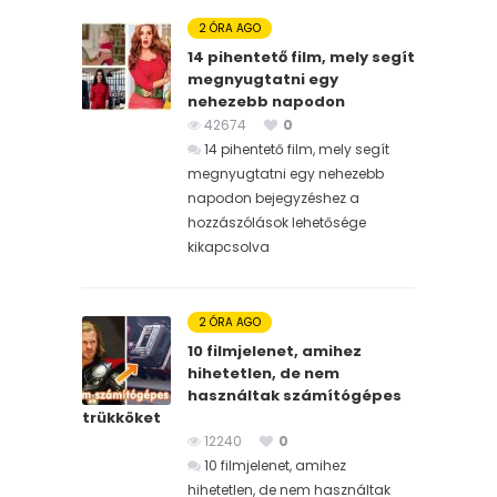
2 ÓRA AGO
14 pihentető film, mely segít
megnyugtatni egy
nehezebb napodon
42674
0
14 pihentető film, mely segít
megnyugtatni egy nehezebb
napodon bejegyzéshez
a
hozzászólások lehetősége
kikapcsolva
2 ÓRA AGO
10 filmjelenet, amihez
hihetetlen, de nem
használtak számítógépes
trükköket
12240
0
10 filmjelenet, amihez
hihetetlen, de nem használtak