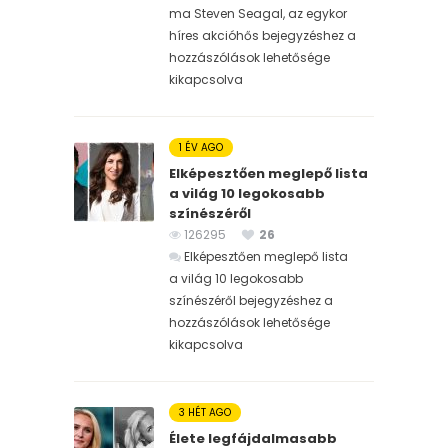
ma Steven Seagal, az egykor
híres akcióhős bejegyzéshez
a
hozzászólások lehetősége
kikapcsolva
1 ÉV AGO
Elképesztően meglepő lista
a világ 10 legokosabb
színészéről
126295
26
Elképesztően meglepő lista
a világ 10 legokosabb
színészéről bejegyzéshez
a
hozzászólások lehetősége
kikapcsolva
3 HÉT AGO
Élete legfájdalmasabb