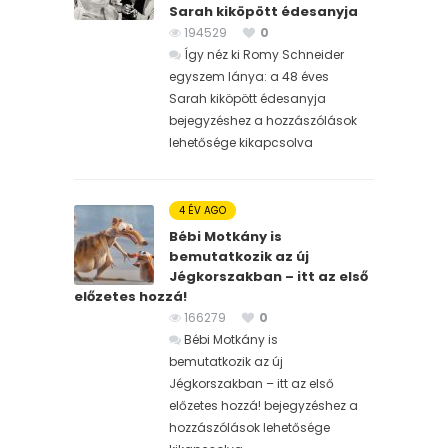
Sarah kiköpött édesanyja
194529
0
Így néz ki Romy Schneider
egyszem lánya: a 48 éves
Sarah kiköpött édesanyja
bejegyzéshez
a hozzászólások
lehetősége kikapcsolva
4 ÉV AGO
Bébi Motkány is
bemutatkozik az új
Jégkorszakban – itt az első
előzetes hozzá!
166279
0
Bébi Motkány is
bemutatkozik az új
Jégkorszakban – itt az első
előzetes hozzá! bejegyzéshez
a
hozzászólások lehetősége