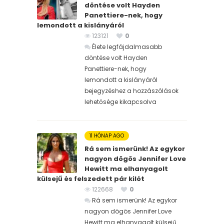
döntése volt Hayden
Panettiere-nek, hogy
lemondott a kislányáról
123121
0
Élete legfájdalmasabb
döntése volt Hayden
Panettiere-nek, hogy
lemondott a kislányáról
bejegyzéshez
a hozzászólások
lehetősége kikapcsolva
11 HÓNAP AGO
Rá sem ismerünk! Az egykor
nagyon dögös Jennifer Love
Hewitt ma elhanyagolt
külsejű és felszedett pár kilót
122668
0
Rá sem ismerünk! Az egykor
nagyon dögös Jennifer Love
Hewitt ma elhanyagolt külsejű