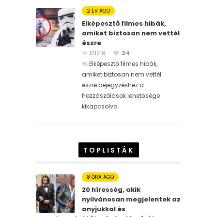
2 ÉV AGO
Elképesztő filmes hibák,
amiket biztosan nem vettél
észre
121219
24
Elképesztő filmes hibák,
amiket biztosan nem vettél
észre bejegyzéshez
a
hozzászólások lehetősége
kikapcsolva
TOPLISTÁK
8 ÓRA AGO
20 híresség, akik
nyilvánosan megjelentek az
anyjukkal és