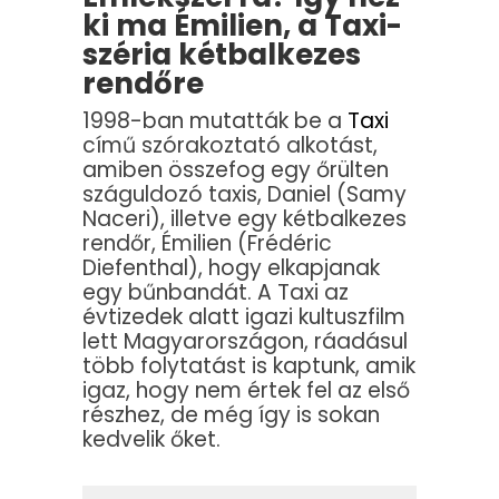
ki ma Émilien, a Taxi-
széria kétbalkezes
rendőre
1998-ban mutatták be a
Taxi
című szórakoztató alkotást,
amiben összefog egy őrülten
száguldozó taxis, Daniel (Samy
Naceri), illetve egy kétbalkezes
rendőr, Émilien (Frédéric
Diefenthal), hogy elkapjanak
egy bűnbandát. A Taxi az
évtizedek alatt igazi kultuszfilm
lett Magyarországon, ráadásul
több folytatást is kaptunk, amik
igaz, hogy nem értek fel az első
részhez, de még így is sokan
kedvelik őket.