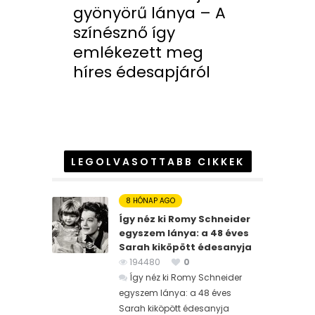
gyönyörű lánya – A
színésznő így
emlékezett meg
híres édesapjáról
LEGOLVASOTTABB CIKKEK
8 HÓNAP AGO
Így néz ki Romy Schneider
egyszem lánya: a 48 éves
Sarah kiköpött édesanyja
194480
0
Így néz ki Romy Schneider
egyszem lánya: a 48 éves
Sarah kiköpött édesanyja