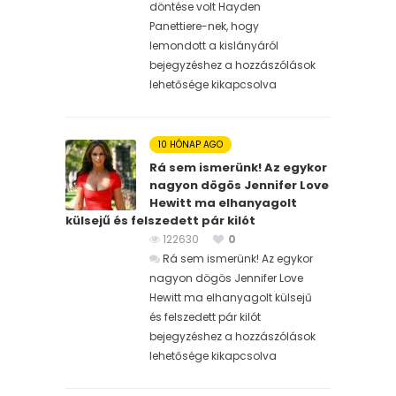
döntése volt Hayden
Panettiere-nek, hogy
lemondott a kislányáról
bejegyzéshez
a hozzászólások
lehetősége kikapcsolva
10 HÓNAP AGO
Rá sem ismerünk! Az egykor
nagyon dögös Jennifer Love
Hewitt ma elhanyagolt
külsejű és felszedett pár kilót
122630
0
Rá sem ismerünk! Az egykor
nagyon dögös Jennifer Love
Hewitt ma elhanyagolt külsejű
és felszedett pár kilót
bejegyzéshez
a hozzászólások
lehetősége kikapcsolva