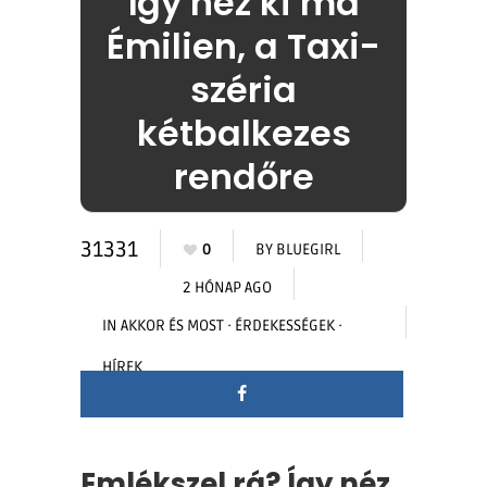
Így néz ki ma
Émilien, a Taxi-
széria
kétbalkezes
rendőre
31331
0
BY
BLUEGIRL
2 HÓNAP AGO
IN
AKKOR ÉS MOST
·
ÉRDEKESSÉGEK
·
HÍREK
Emlékszel rá? Így néz