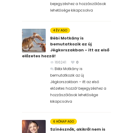
bejegyzéshez
a hozzászólások
lehetősége kikapcsolva
4 ÉV AGO
Bébi Motkány is
bemutatkozik az új
Jégkorszakban – itt az első
előzetes hozzá!
166241
0
Bébi Motkány is
bemutatkozik az új
Jégkorszakban – itt az első
előzetes hozzá! bejegyzéshez
a
hozzászólások lehetősége
kikapcsolva
6 HÓNAP AGO
Színésznők, akikről nem is