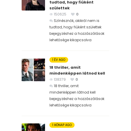
tudtad, hogy fiúként
születtek
150625
0
Színésznők, akikről nem is
tudtad, hogy fiúként születtek
bejegyzéshez
a hozzászólások
lehetősége kikapcsolva
1 ÉV AGO
18 thriller, amit
mindenképpen látnod kell
138379
0
18 thriller, amit
mindenképpen látnod kell
bejegyzéshez
a hozzászólások
lehetősége kikapcsolva
1 HÓNAP AGO