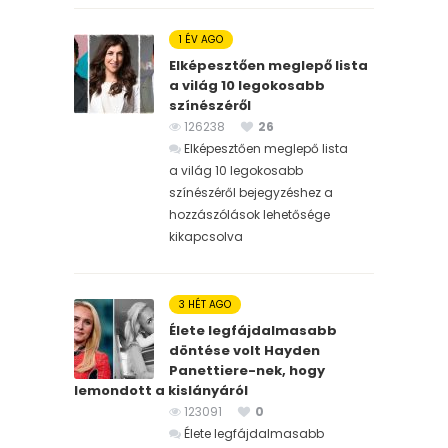
1 ÉV AGO
Elképesztően meglepő lista
a világ 10 legokosabb
színészéről
126238
26
Elképesztően meglepő lista
a világ 10 legokosabb
színészéről bejegyzéshez
a
hozzászólások lehetősége
kikapcsolva
3 HÉT AGO
Élete legfájdalmasabb
döntése volt Hayden
Panettiere-nek, hogy
lemondott a kislányáról
123091
0
Élete legfájdalmasabb