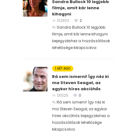
Sandra Bullock 10 legjobb
filmje, amit kár lenne
kihagyni
132652
2
Sandra Bullock 10 legjobb
filmje, amit kár lenne kihagyni
bejegyzéshez
a hozzászólások
lehetősége kikapcsolva
1 HÉT AGO
Rá sem ismerni! Így néz ki
ma Steven Seagal, az
egykor híres akcióhős
131025
0
Rá sem ismerni! Így néz ki
ma Steven Seagal, az egykor
híres akcióhős bejegyzéshez
a
hozzászólások lehetősége
kikapcsolva