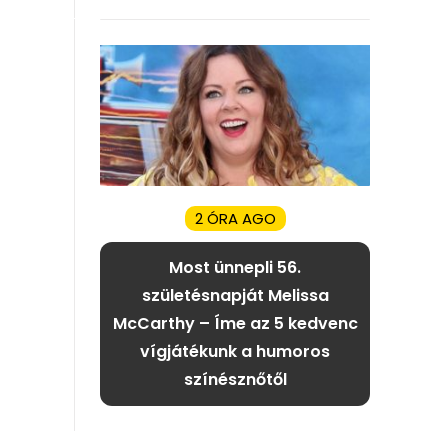
2 ÓRA AGO
Most ünnepli 56.
születésnapját Melissa
McCarthy – Íme az 5 kedvenc
vígjátékunk a humoros
színésznőtől