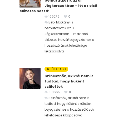
bemutatkozik az új
Jégkorszakban – itt az első
előzetes hozzá!
166279
0
Bébi Motkány is
bemutatkozik az új
Jégkorszakban – itt az első
előzetes hozzá! bejegyzéshez
a
hozzászólások lehetősége
kikapcsolva
6 HÓNAP AGO
Színésznők, akikről nem is
tudtad, hogy fiúként
születtek
150665
0
Színésznők, akikről nem is
tudtad, hogy fiúként születtek
bejegyzéshez
a hozzászólások
lehetősége kikapcsolva