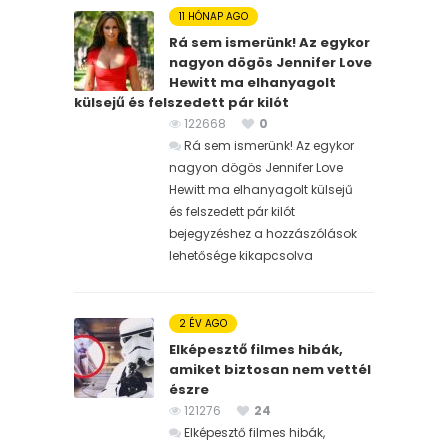
11 HÓNAP AGO
Rá sem ismerünk! Az egykor
nagyon dögös Jennifer Love
Hewitt ma elhanyagolt
külsejű és felszedett pár kilót
122668
0
Rá sem ismerünk! Az egykor
nagyon dögös Jennifer Love
Hewitt ma elhanyagolt külsejű
és felszedett pár kilót
bejegyzéshez
a hozzászólások
lehetősége kikapcsolva
2 ÉV AGO
Elképesztő filmes hibák,
amiket biztosan nem vettél
észre
121276
24
Elképesztő filmes hibák,