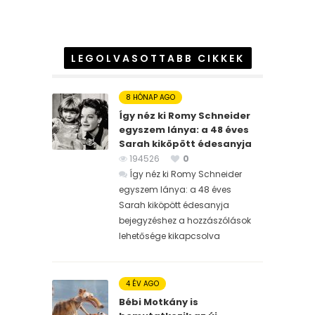
LEGOLVASOTTABB CIKKEK
8 HÓNAP AGO
Így néz ki Romy Schneider
egyszem lánya: a 48 éves
Sarah kiköpött édesanyja
194526
0
Így néz ki Romy Schneider
egyszem lánya: a 48 éves
Sarah kiköpött édesanyja
bejegyzéshez
a hozzászólások
lehetősége kikapcsolva
4 ÉV AGO
Bébi Motkány is