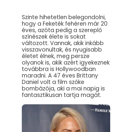
Szinte hihetetlen belegondolni,
hogy a Feketék fehéren már 20
éves, azóta pedig a szereplő
színészek élete is sokat
változott. Vannak, akik inkább
visszavonultak, és nyugisabb
életet élnek, meg persze
olyanok is, akik azért igyekeznek
továbbra is Hollywoodban
maradni. A 47 éves Brittany
Daniel volt a film szőke
bombázója, aki a mai napig is
fantasztikusan tartja magát.