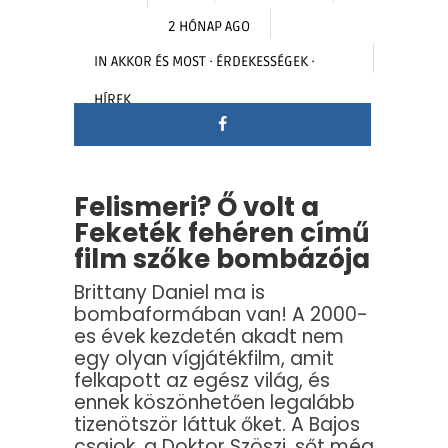
2 HÓNAP AGO
IN
AKKOR ÉS MOST
·
ÉRDEKESSÉGEK
·
HÍREK
Felismeri? Ő volt a
Feketék fehéren című
film szőke bombázója
Brittany Daniel ma is
bombaformában van! A 2000-
es évek kezdetén akadt nem
egy olyan vígjátékfilm, amit
felkapott az egész világ, és
ennek köszönhetően legalább
tizenötször láttuk őket. A Bajos
csajok, a Doktor Szöszi, sőt még