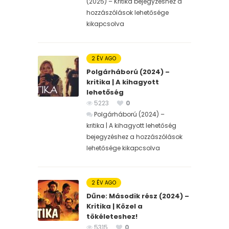
(2025) – Kritika bejegyzéshez
a
hozzászólások lehetősége
kikapcsolva
2 ÉV AGO
Polgárháború (2024) –
kritika | A kihagyott
lehetőség
5223
0
Polgárháború (2024) –
kritika | A kihagyott lehetőség
bejegyzéshez
a hozzászólások
lehetősége kikapcsolva
2 ÉV AGO
Dűne: Második rész (2024) –
Kritika | Közel a
tökéleteshez!
5315
0