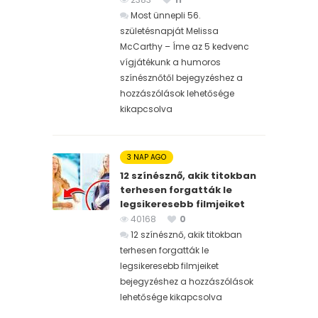
Most ünnepli 56.
születésnapját Melissa
McCarthy – Íme az 5 kedvenc
vígjátékunk a humoros
színésznőtől bejegyzéshez
a
hozzászólások lehetősége
kikapcsolva
3 NAP AGO
12 színésznő, akik titokban
terhesen forgatták le
legsikeresebb filmjeiket
40168
0
12 színésznő, akik titokban
terhesen forgatták le
legsikeresebb filmjeiket
bejegyzéshez
a hozzászólások
lehetősége kikapcsolva