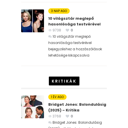
3 NAP AGO
10 világsztár meglepő
hasonlósága testvérével
9738
0
10 világsztár meglepő
hasonlósága testvérével
bejegyzéshez
a hozzászólások
lehetősége kikapcsolva
KRITIKÁK
1 ÉV AGO
Bridget Jones: Bolondulásig
(2025) – Kritika
3768
0
Bridget Jones: Bolondulásig