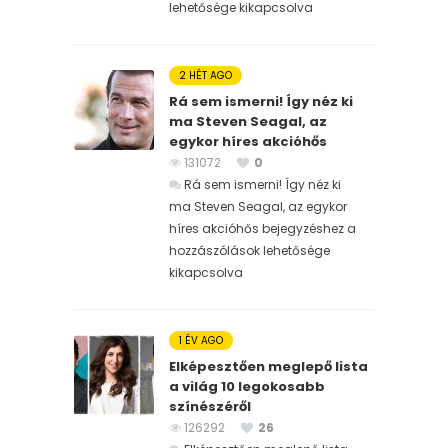
lehetősége kikapcsolva
2 HÉT AGO
Rá sem ismerni! Így néz ki
ma Steven Seagal, az
egykor híres akcióhős
131072
0
Rá sem ismerni! Így néz ki
ma Steven Seagal, az egykor
híres akcióhős bejegyzéshez
a
hozzászólások lehetősége
kikapcsolva
1 ÉV AGO
Elképesztően meglepő lista
a világ 10 legokosabb
színészéről
126292
26