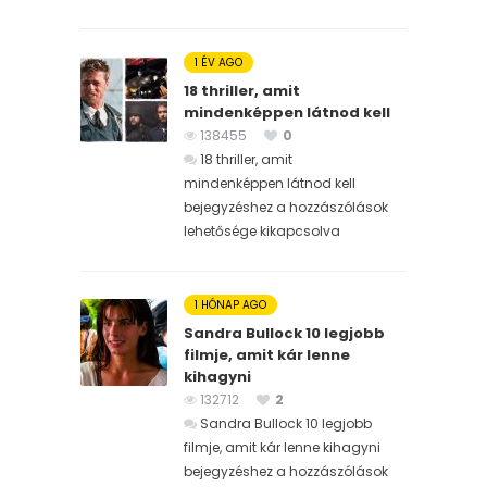
1 ÉV AGO
18 thriller, amit
mindenképpen látnod kell
138455
0
18 thriller, amit
mindenképpen látnod kell
bejegyzéshez
a hozzászólások
lehetősége kikapcsolva
1 HÓNAP AGO
Sandra Bullock 10 legjobb
filmje, amit kár lenne
kihagyni
132712
2
Sandra Bullock 10 legjobb
filmje, amit kár lenne kihagyni
bejegyzéshez
a hozzászólások