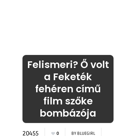
Felismeri? Ő volt
a Feketék
fehéren című
film szőke
bombázója
20455
0
BY
BLUEGIRL