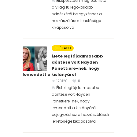
Elképesztően meglepő lista
a világ 10 legokosabb
színészéről bejegyzéshez
a
hozzászólások lehetősége
kikapcsolva
3 HÉT AGO
Élete legfájdalmasabb
döntése volt Hayden
Panettiere-nek, hogy
lemondott a kislányáról
123120
0
Élete legfájdalmasabb
döntése volt Hayden
Panettiere-nek, hogy
lemondott a kislányáról
bejegyzéshez
a hozzászólások
lehetősége kikapcsolva