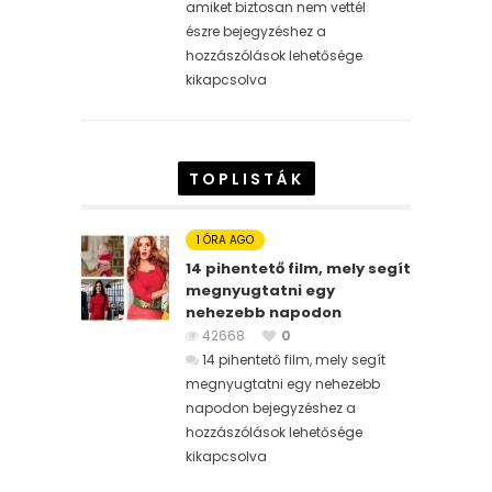
amiket biztosan nem vettél
észre bejegyzéshez
a
hozzászólások lehetősége
kikapcsolva
TOPLISTÁK
1 ÓRA AGO
14 pihentető film, mely segít
megnyugtatni egy
nehezebb napodon
42668
0
14 pihentető film, mely segít
megnyugtatni egy nehezebb
napodon bejegyzéshez
a
hozzászólások lehetősége
kikapcsolva