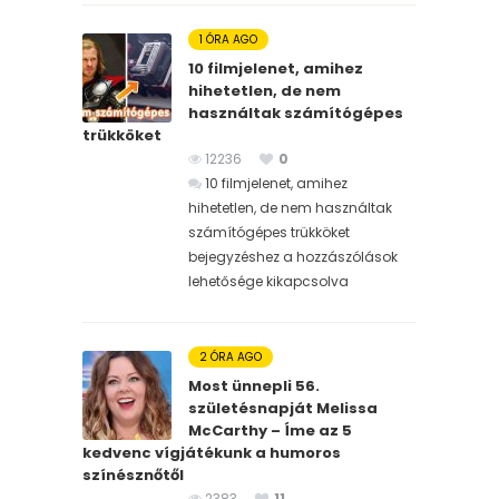
1 ÓRA AGO
10 filmjelenet, amihez
hihetetlen, de nem
használtak számítógépes
trükköket
12236
0
10 filmjelenet, amihez
hihetetlen, de nem használtak
számítógépes trükköket
bejegyzéshez
a hozzászólások
lehetősége kikapcsolva
2 ÓRA AGO
Most ünnepli 56.
születésnapját Melissa
McCarthy – Íme az 5
kedvenc vígjátékunk a humoros
színésznőtől
2383
11