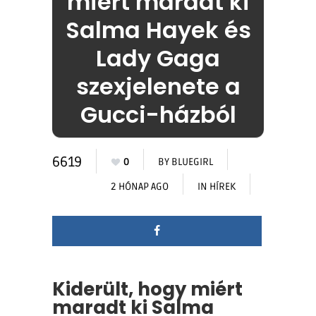
miért maradt ki
Salma Hayek és
Lady Gaga
szexjelenete a
Gucci-házból
6619
0
BY
BLUEGIRL
2 HÓNAP AGO
IN
HÍREK
Kiderült, hogy miért
maradt ki Salma