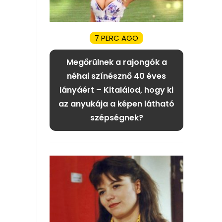
7 PERC AGO
Megőrülnek a rajongók a
néhai színésznő 40 éves
lányáért – Kitalálod, hogy ki
az anyukája a képen látható
szépségnek?