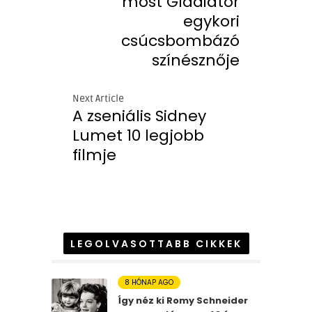
most Gladiátor
egykori
csúcsbombázó
színésznője
Next Article
A zseniális Sidney
Lumet 10 legjobb
filmje
LEGOLVASOTTABB CIKKEK
8 HÓNAP AGO
Így néz ki Romy Schneider