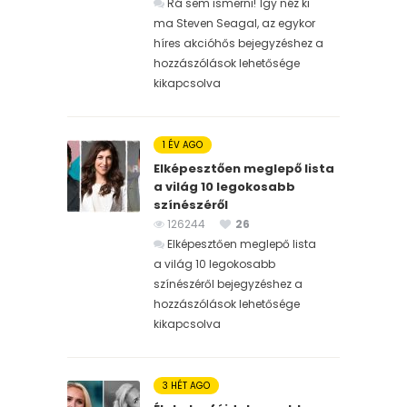
Rá sem ismerni! Így néz ki
ma Steven Seagal, az egykor
híres akcióhős bejegyzéshez
a
hozzászólások lehetősége
kikapcsolva
1 ÉV AGO
Elképesztően meglepő lista
a világ 10 legokosabb
színészéről
126244
26
Elképesztően meglepő lista
a világ 10 legokosabb
színészéről bejegyzéshez
a
hozzászólások lehetősége
kikapcsolva
3 HÉT AGO