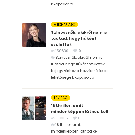
kikapcsolva
6 HÓNAP AGO
Színésznők, akikről nem is
tudtad, hogy fiúként
születtek
150630
0
Színésznők, akikről nem is
tudtad, hogy fiúként születtek
bejegyzéshez
a hozzászólások
lehetősége kikapcsolva
1 ÉV AGO
18 thriller, amit
mindenképpen látnod kell
138385
0
18 thriller, amit
mindenképpen látnod kell