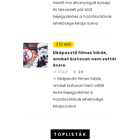
Hewitt ma elhanyagolt külsejű
és felszedett pár kilót
bejegyzéshez
a hozzászólások
lehetősége kikapcsolva
2 ÉV AGO
Elképesztő filmes hibák,
amiket biztosan nem vettél
észre
121221
24
Elképesztő filmes hibák,
amiket biztosan nem vettél
észre bejegyzéshez
a
hozzászólások lehetősége
kikapcsolva
TOPLISTÁK