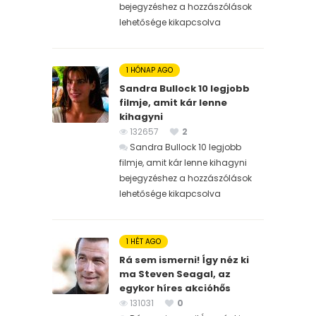
bejegyzéshez
a hozzászólások
lehetősége kikapcsolva
1 HÓNAP AGO
Sandra Bullock 10 legjobb
filmje, amit kár lenne
kihagyni
132657
2
Sandra Bullock 10 legjobb
filmje, amit kár lenne kihagyni
bejegyzéshez
a hozzászólások
lehetősége kikapcsolva
1 HÉT AGO
Rá sem ismerni! Így néz ki
ma Steven Seagal, az
egykor híres akcióhős
131031
0