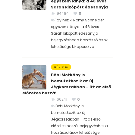
egyszem lánya: a 48 éves
Sarah kiköpött édesanyja
194484
0
Így néz ki Romy Schneider
egyszem lánya: a 48 éves
Sarah kiköpött édesanyja
bejegyzéshez
a hozzászólások
lehetősége kikapcsolva
4 ÉV AGO
Bébi Motkány is
bemutatkozik az új
Jégkorszakban – itt az első
előzetes hozzá!
166241
0
Bébi Motkány is
bemutatkozik az új
Jégkorszakban – itt az első
előzetes hozzá! bejegyzéshez
a
hozzászólások lehetősége