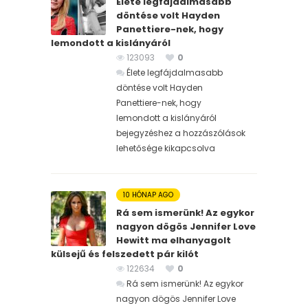
Élete legfájdalmasabb
döntése volt Hayden
Panettiere-nek, hogy
lemondott a kislányáról
123093
0
Élete legfájdalmasabb
döntése volt Hayden
Panettiere-nek, hogy
lemondott a kislányáról
bejegyzéshez
a hozzászólások
lehetősége kikapcsolva
10 HÓNAP AGO
Rá sem ismerünk! Az egykor
nagyon dögös Jennifer Love
Hewitt ma elhanyagolt
külsejű és felszedett pár kilót
122634
0
Rá sem ismerünk! Az egykor
nagyon dögös Jennifer Love