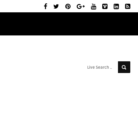
ELŐZETESEK
MOZIBEMUTATÓK
RÓLUNK