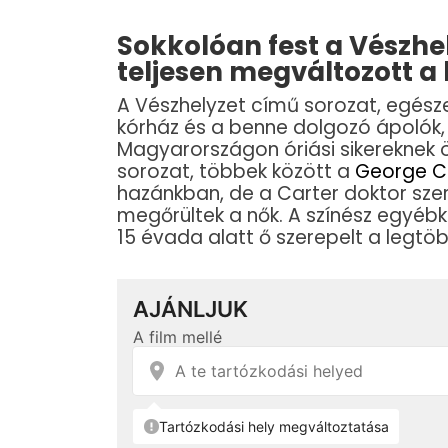
Sokkolóan fest a Vészhel
teljesen megváltozott a 
A Vészhelyzet című sorozat, egész
kórház és a benne dolgozó ápolók, 
Magyarországon óriási sikereknek ö
sorozat, többek között a
George C
hazánkban, de a Carter doktor sze
megőrültek a nők. A színész egyébk
15 évada alatt ő szerepelt a legtö