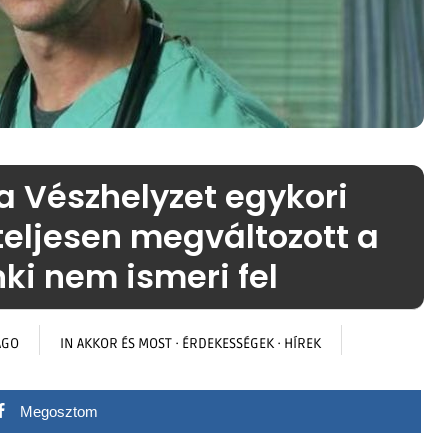
a Vészhelyzet egykori
 teljesen megváltozott a
nki nem ismeri fel
AGO
IN
AKKOR ÉS MOST
·
ÉRDEKESSÉGEK
·
HÍREK
Megosztom