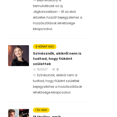
Bébi Motkány is
bemutatkozik az új
Jégkorszakban – itt az első
előzetes hozzá! bejegyzéshez
a
hozzászólások lehetősége
kikapcsolva
6 HÓNAP AGO
Színésznők, akikről nem is
tudtad, hogy fiúként
születtek
150637
0
Színésznők, akikről nem is
tudtad, hogy fiúként születtek
bejegyzéshez
a hozzászólások
lehetősége kikapcsolva
1 ÉV AGO
18 thriller, amit