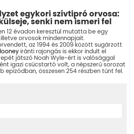
yzet egykori szívtipró orvosa:
külseje, senki nem ismeri fel
en 12 évadon keresztül mutatta be egy
illetve orvosok mindennapjait.
rvendett, az 1994 és 2009 között sugárzott
looney
iránti rajongás is ekkor indult el
repét játszó Noah Wyle-ért is valósággal
ént igazi csúcstartó volt, a népszerű sorozat
bb epizódban, összesen 254 részben tűnt fel.