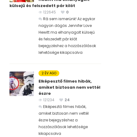
külsejű és felszedett pár kilót
122645
0
Rá sem ismerünk! Az egykor
nagyon dögös Jennifer Love
Hewitt ma elhanyagolt külsejű
és felszedett pár kilót
bejegyzéshez
a hozzászólások
lehetősége kikapcsolva
2 ÉV AGO
Elképesztő filmes hibák,
amiket biztosan nem vettél
észre
121234
24
Elképesztő filmes hibák,
amiket biztosan nem vettél
észre bejegyzéshez
a
hozzászólások lehetősége
kikapcsolva