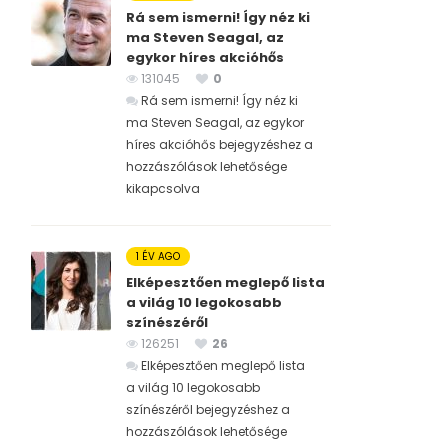
Rá sem ismerni! Így néz ki
ma Steven Seagal, az
egykor híres akcióhős
131045
0
Rá sem ismerni! Így néz ki
ma Steven Seagal, az egykor
híres akcióhős bejegyzéshez
a
hozzászólások lehetősége
kikapcsolva
1 ÉV AGO
Elképesztően meglepő lista
a világ 10 legokosabb
színészéről
126251
26
Elképesztően meglepő lista
a világ 10 legokosabb
színészéről bejegyzéshez
a
hozzászólások lehetősége