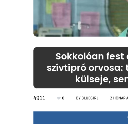
Sokkolóan fest 
szívtipró orvosa:
külseje, se
4911
0
BY
BLUEGIRL
2 HÓNAP 