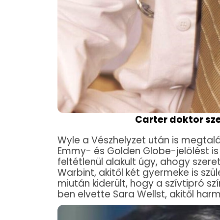
Carter doktor sz
Wyle a Vészhelyzet után is megtal
Emmy- és Golden Globe-jelölést is
feltétlenül alakult úgy, ahogy szer
Warbint, akitől két gyermeke is szü
miután kiderült, hogy a szívtipró sz
ben elvette Sara Wellst, akitől ha