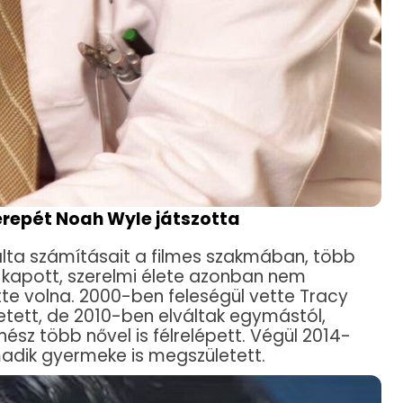
erepét Noah Wyle játszotta
álta számításait a filmes szakmában, több
 kapott, szerelmi élete azonban nem
ette volna. 2000-ben feleségül vette Tracy
letett, de 2010-ben elváltak egymástól,
ínész több nővel is félrelépett. Végül 2014-
rmadik gyermeke is megszületett.