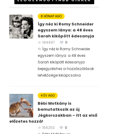
8 HÓNAP AGO
Így néz ki Romy Schneider
egyszem lánya: a 48 éves
Sarah kiköpött édesanyja
194497
0
Így néz ki Romy Schneider
egyszem lánya: a 48 éves
Sarah kiköpött édesanyja
bejegyzéshez
a hozzászólások
lehetősége kikapcsolva
4 ÉV AGO
Bébi Motkány is
bemutatkozik az új
Jégkorszakban – itt az első
előzetes hozzá!
166253
0