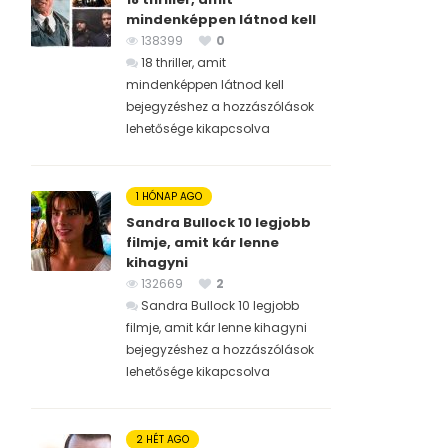
mindenképpen látnod kell
138399
0
18 thriller, amit
mindenképpen látnod kell
bejegyzéshez
a hozzászólások
lehetősége kikapcsolva
1 HÓNAP AGO
Sandra Bullock 10 legjobb
filmje, amit kár lenne
kihagyni
132669
2
Sandra Bullock 10 legjobb
filmje, amit kár lenne kihagyni
bejegyzéshez
a hozzászólások
lehetősége kikapcsolva
2 HÉT AGO