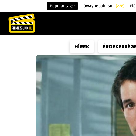
Popular tags:
Dwayne Johnson
(228)
Elő
KEZDŐOLDAL
HÍREK
ÉRDEKESSÉG