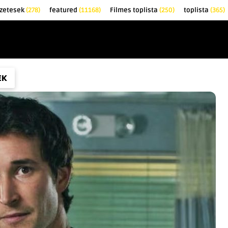
zetesek
(278)
featured
(11168)
Filmes toplista
(250)
toplista
(365)
EK
KRITIKÁK
TOPLISTÁK
FILMAJÁNLÓ