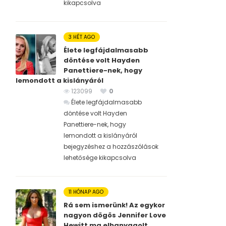
kikapcsolva
3 HÉT AGO
Élete legfájdalmasabb
döntése volt Hayden
Panettiere-nek, hogy
lemondott a kislányáról
123099
0
Élete legfájdalmasabb
döntése volt Hayden
Panettiere-nek, hogy
lemondott a kislányáról
bejegyzéshez
a hozzászólások
lehetősége kikapcsolva
11 HÓNAP AGO
Rá sem ismerünk! Az egykor
nagyon dögös Jennifer Love
Hewitt ma elhanyagolt