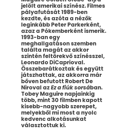
jelölt amerikai színész. Filmes
pályafutását 1989-ben
kezdte, és azóta a nézők
leginkább Peter Parkerként,
azaz a Pókemberként ismerik.
1993-ban egy
meghallgatáson szemben
találta magát az akkor
szintén feltörekvő színésszel,
Leonardo DiCaprioval.
Összebarátkoztak és együtt
játszhattak, az akkorra már
bőven befutott Robert De
Niroval az
Ez a fiúk sorsá
ban.
Tobey Maguire napjainkig
több, mint 30 filmben kapott
kisebb-nagyobb szerepet,
melyekből mi most a nyolc
kedvenc alkotásunkat
választottuk ki.