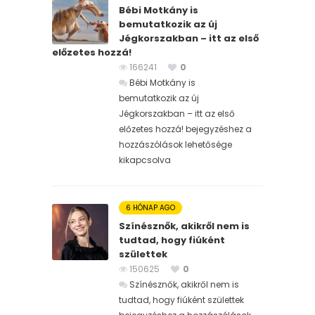
Bébi Motkány is
bemutatkozik az új
Jégkorszakban – itt az első
előzetes hozzá!
166241
0
Bébi Motkány is
bemutatkozik az új
Jégkorszakban – itt az első
előzetes hozzá! bejegyzéshez
a
hozzászólások lehetősége
kikapcsolva
6 HÓNAP AGO
Színésznők, akikről nem is
tudtad, hogy fiúként
születtek
150625
0
Színésznők, akikről nem is
tudtad, hogy fiúként születtek