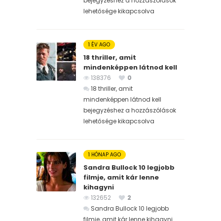
bejegyzéshez
a hozzászólások
lehetősége kikapcsolva
1 ÉV AGO
18 thriller, amit
mindenképpen látnod kell
138376
0
18 thriller, amit
mindenképpen látnod kell
bejegyzéshez
a hozzászólások
lehetősége kikapcsolva
1 HÓNAP AGO
Sandra Bullock 10 legjobb
filmje, amit kár lenne
kihagyni
132652
2
Sandra Bullock 10 legjobb
filmje, amit kár lenne kihagyni