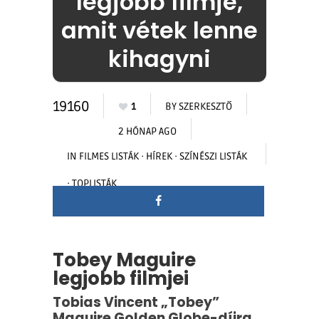
legjobb filmje,
amit vétek lenne
kihagyni
19160
1
BY
SZERKESZTŐ
2 HÓNAP AGO
IN
FILMES LISTÁK
·
HÍREK
·
SZÍNÉSZI LISTÁK
·
TOPLISTÁK
Tobey Maguire
legjobb filmjei
Tobias Vincent „Tobey”
Maguire Golden Globe-díjra