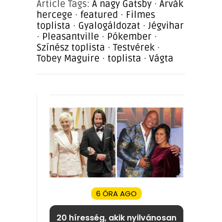
Article Tags:
A nagy Gatsby
·
Árvák
hercege
·
featured
·
Filmes
toplista
·
Gyalogáldozat
·
Jégvihar
·
Pleasantville
·
Pókember
·
Színész toplista
·
Testvérek
·
Tobey Maguire
·
toplista
·
Vágta
6 ÓRA AGO
20 híresség, akik nyilvánosan