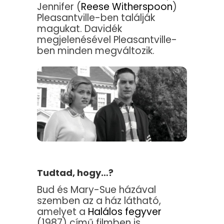
Jennifer (
Reese Witherspoon
)
Pleasantville-ben találják
magukat. Davidék
megjelenésével Pleasantville-
ben minden megváltozik.
Tudtad, hogy…?
Bud és Mary-Sue házával
szemben az a ház látható,
amelyet a
Halálos fegyver
(1987) című filmben is