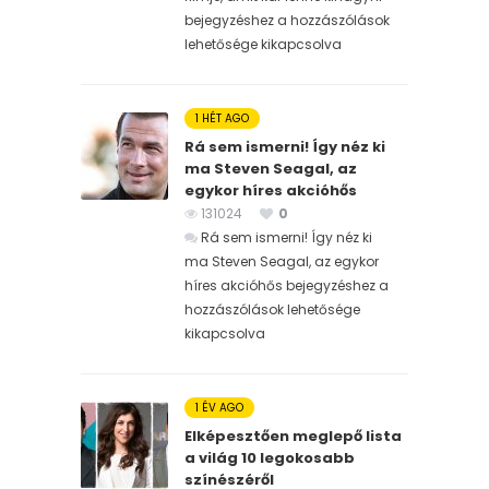
bejegyzéshez
a hozzászólások
lehetősége kikapcsolva
1 HÉT AGO
Rá sem ismerni! Így néz ki
ma Steven Seagal, az
egykor híres akcióhős
131024
0
Rá sem ismerni! Így néz ki
ma Steven Seagal, az egykor
híres akcióhős bejegyzéshez
a
hozzászólások lehetősége
kikapcsolva
1 ÉV AGO
Elképesztően meglepő lista
a világ 10 legokosabb
színészéről