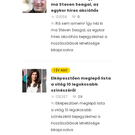
ma Steven Seagal, az
egykor híres akcióhős
131056
0
Rá sem ismerni! Így néz ki
ma Steven Seagal, az egykor
híres akcióhős bejegyzéshez
a
hozzászólások lehetősége
kikapcsolva
1 ÉV AGO
Elképesztően meglepő lista
a világ 10 legokosabb
színészéről
126267
26
Elképesztően meglepő lista
a világ 10 legokosabb
színészéről bejegyzéshez
a
hozzászólások lehetősége
kikapcsolva