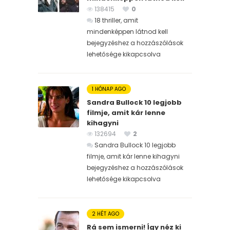
138415
0
18 thriller, amit
mindenképpen látnod kell
bejegyzéshez
a hozzászólások
lehetősége kikapcsolva
1 HÓNAP AGO
Sandra Bullock 10 legjobb
filmje, amit kár lenne
kihagyni
132694
2
Sandra Bullock 10 legjobb
filmje, amit kár lenne kihagyni
bejegyzéshez
a hozzászólások
lehetősége kikapcsolva
2 HÉT AGO
Rá sem ismerni! Így néz ki