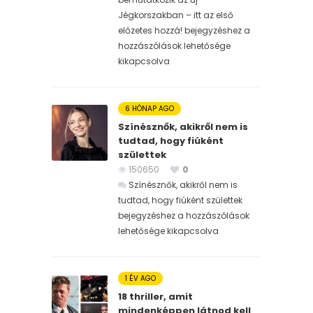
Jégkorszakban – itt az első
előzetes hozzá! bejegyzéshez
a
hozzászólások lehetősége
kikapcsolva
6 HÓNAP AGO
Színésznők, akikről nem is
tudtad, hogy fiúként
születtek
150650
0
Színésznők, akikről nem is
tudtad, hogy fiúként születtek
bejegyzéshez
a hozzászólások
lehetősége kikapcsolva
1 ÉV AGO
18 thriller, amit
mindenképpen látnod kell