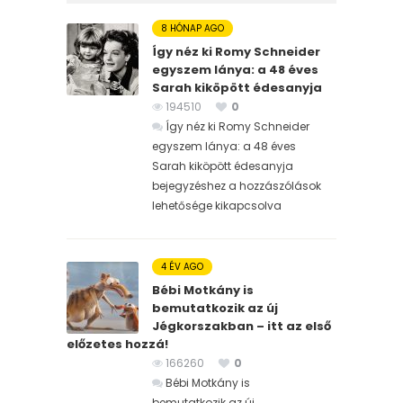
8 HÓNAP AGO
Így néz ki Romy Schneider
egyszem lánya: a 48 éves
Sarah kiköpött édesanyja
194510
0
Így néz ki Romy Schneider
egyszem lánya: a 48 éves
Sarah kiköpött édesanyja
bejegyzéshez
a hozzászólások
lehetősége kikapcsolva
4 ÉV AGO
Bébi Motkány is
bemutatkozik az új
Jégkorszakban – itt az első
előzetes hozzá!
166260
0
Bébi Motkány is
bemutatkozik az új