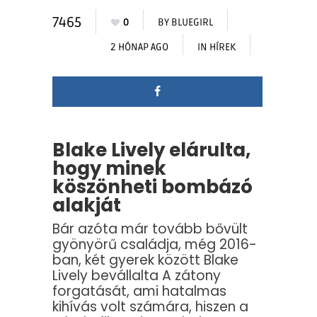
7465
0
BY
BLUEGIRL
2 HÓNAP AGO
IN
HÍREK
Blake Lively elárulta,
hogy minek
köszönheti bombázó
alakját
Bár azóta már tovább bővült
gyönyörű családja, még 2016-
ban, két gyerek között Blake
Lively bevállalta A zátony
forgatását, ami hatalmas
kihívás volt számára, hiszen a