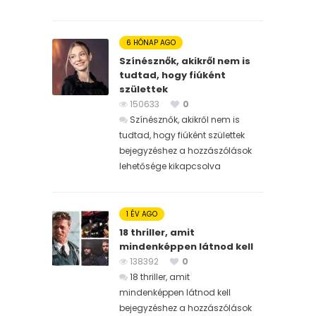
6 HÓNAP AGO
Színésznők, akikről nem is
tudtad, hogy fiúként
születtek
150633
0
Színésznők, akikről nem is
tudtad, hogy fiúként születtek
bejegyzéshez
a hozzászólások
lehetősége kikapcsolva
1 ÉV AGO
18 thriller, amit
mindenképpen látnod kell
138392
0
18 thriller, amit
mindenképpen látnod kell
bejegyzéshez
a hozzászólások