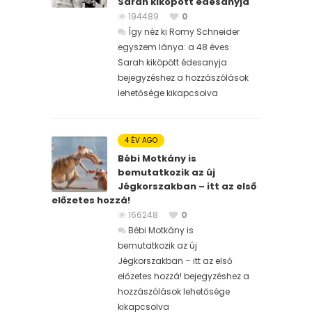
Sarah kiköpött édesanyja
194489
0
Így néz ki Romy Schneider
egyszem lánya: a 48 éves
Sarah kiköpött édesanyja
bejegyzéshez
a hozzászólások
lehetősége kikapcsolva
4 ÉV AGO
Bébi Motkány is
bemutatkozik az új
Jégkorszakban – itt az első
előzetes hozzá!
166248
0
Bébi Motkány is
bemutatkozik az új
Jégkorszakban – itt az első
előzetes hozzá! bejegyzéshez
a
hozzászólások lehetősége
kikapcsolva