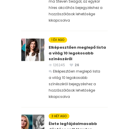
ma Steven Seagal, az egykor
híres akcióhős bejegyzéshez
a
hozzászólások lehetősége
kikapcsolva
1 ÉV AGO
Elképesztően meglepő lista
a világ 10 legokosabb
színészéről
126245
26
Elképesztően meglepő lista
a világ 10 legokosabb
színészéről bejegyzéshez
a
hozzászólások lehetősége
kikapcsolva
3 HÉT AGO
Élete legfájdalmasabb