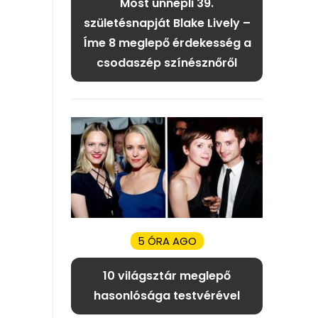
Most ünnepli 39.
születésnapját Blake Lively –
Íme 8 meglepő érdekesség a
csodaszép színésznőről
5 ÓRA AGO
10 világsztár meglepő
hasonlósága testvérével