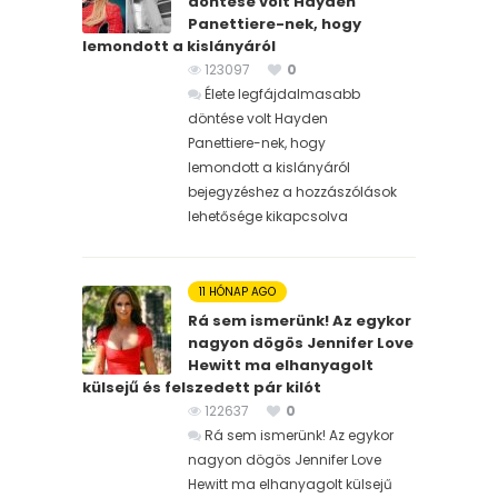
döntése volt Hayden
Panettiere-nek, hogy
lemondott a kislányáról
123097
0
Élete legfájdalmasabb
döntése volt Hayden
Panettiere-nek, hogy
lemondott a kislányáról
bejegyzéshez
a hozzászólások
lehetősége kikapcsolva
11 HÓNAP AGO
Rá sem ismerünk! Az egykor
nagyon dögös Jennifer Love
Hewitt ma elhanyagolt
külsejű és felszedett pár kilót
122637
0
Rá sem ismerünk! Az egykor
nagyon dögös Jennifer Love
Hewitt ma elhanyagolt külsejű