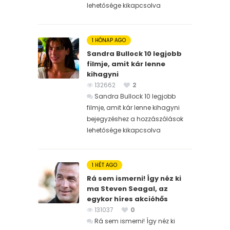
lehetősége kikapcsolva
1 HÓNAP AGO
Sandra Bullock 10 legjobb
filmje, amit kár lenne
kihagyni
132662
2
Sandra Bullock 10 legjobb
filmje, amit kár lenne kihagyni
bejegyzéshez
a hozzászólások
lehetősége kikapcsolva
1 HÉT AGO
Rá sem ismerni! Így néz ki
ma Steven Seagal, az
egykor híres akcióhős
131037
0
Rá sem ismerni! Így néz ki