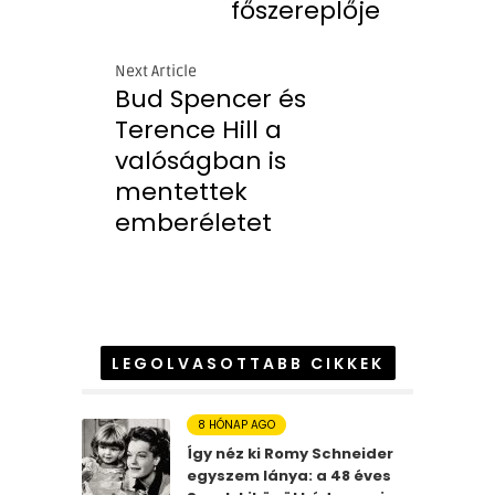
főszereplője
Next Article
Bud Spencer és
Terence Hill a
valóságban is
mentettek
emberéletet
LEGOLVASOTTABB CIKKEK
8 HÓNAP AGO
Így néz ki Romy Schneider
egyszem lánya: a 48 éves