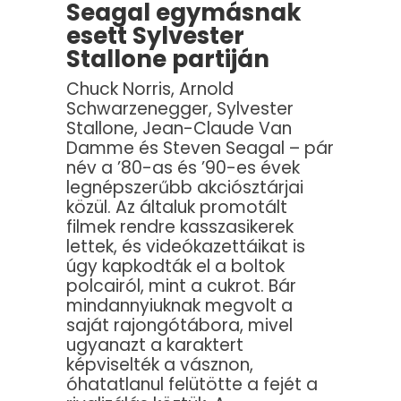
Seagal egymásnak
esett Sylvester
Stallone partiján
Chuck Norris, Arnold
Schwarzenegger, Sylvester
Stallone, Jean-Claude Van
Damme és Steven Seagal – pár
név a ’80-as és ’90-es évek
legnépszerűbb akciósztárjai
közül. Az általuk promotált
filmek rendre kasszasikerek
lettek, és videókazettáikat is
úgy kapkodták el a boltok
polcairól, mint a cukrot. Bár
mindannyiuknak megvolt a
saját rajongótábora, mivel
ugyanazt a karaktert
képviselték a vásznon,
óhatatlanul felütötte a fejét a