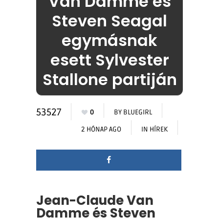
Van Damme és
Steven Seagal
egymásnak
esett Sylvester
Stallone partiján
53527
0
BY
BLUEGIRL
2 HÓNAP AGO
IN
HÍREK
Jean-Claude Van
Damme és Steven