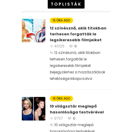
TOPLISTÁK
15 ÓRA AGO
12 színésznő, akik titokban
terhesen forgatták le
legsikeresebb filmjeiket
40125
0
12 színésznő, akik titokban
terhesen forgatták le
legsikeresebb filmjeiket
bejegyzéshez
a hozzászólások
lehetősége kikapcsolva
16 ÓRA AGO
10 világsztár meglepő
hasonlósága testvérével
9707
0
10 világsztár meglepő
hasonlósága testvérével