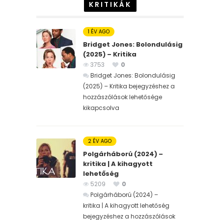
KRITIKÁK
1 ÉV AGO
Bridget Jones: Bolondulásig
(2025) – Kritika
3753
0
Bridget Jones: Bolondulásig
(2025) – Kritika bejegyzéshez
a
hozzászólások lehetősége
kikapcsolva
2 ÉV AGO
Polgárháború (2024) –
kritika | A kihagyott
lehetőség
5209
0
Polgárháború (2024) –
kritika | A kihagyott lehetőség
bejegyzéshez
a hozzászólások