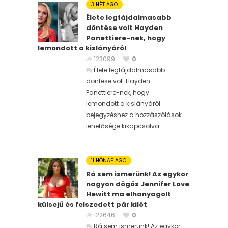
3 HÉT AGO
Élete legfájdalmasabb
döntése volt Hayden
Panettiere-nek, hogy
lemondott a kislányáról
123099
0
Élete legfájdalmasabb
döntése volt Hayden
Panettiere-nek, hogy
lemondott a kislányáról
bejegyzéshez
a hozzászólások
lehetősége kikapcsolva
11 HÓNAP AGO
Rá sem ismerünk! Az egykor
nagyon dögös Jennifer Love
Hewitt ma elhanyagolt
külsejű és felszedett pár kilót
122646
0
Rá sem ismerünk! Az egykor