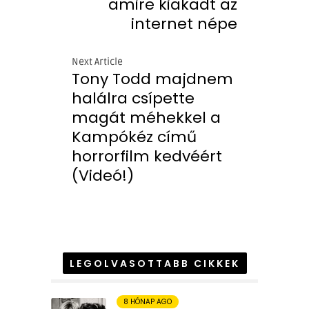
amire kiakadt az
internet népe
Next Article
Tony Todd majdnem
halálra csípette
magát méhekkel a
Kampókéz című
horrorfilm kedvéért
(Videó!)
LEGOLVASOTTABB CIKKEK
8 HÓNAP AGO