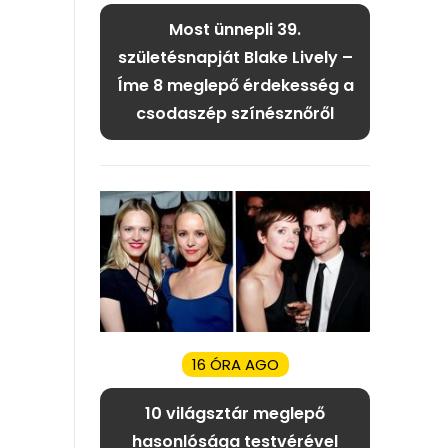
Most ünnepli 39.
születésnapját Blake Lively –
Íme 8 meglepő érdekesség a
csodaszép színésznőről
16 ÓRA AGO
10 világsztár meglepő
hasonlósága testvérével