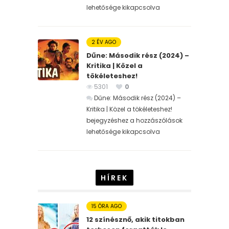
lehetősége kikapcsolva
2 ÉV AGO
Dűne: Második rész (2024) –
Kritika | Közel a
tökéleteshez!
5301
0
Dűne: Második rész (2024) –
Kritika | Közel a tökéleteshez!
bejegyzéshez
a hozzászólások
lehetősége kikapcsolva
HÍREK
15 ÓRA AGO
12 színésznő, akik titokban