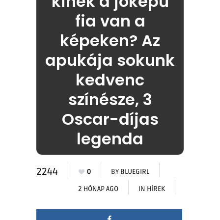
kinek a jóképű
fia van a
képeken? Az
apukája sokunk
kedvenc
színésze, 3
Oscar-díjas
legenda
2244
0
BY
BLUEGIRL
2 HÓNAP AGO
IN
HÍREK