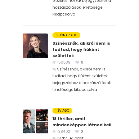
előzetes hozzá! bejegyzéshez
a
hozzászólások lehetősége
kikapcsolva
6 HÓNAP AGO
Színésznők, akikről nem is
tudtad, hogy fiúként
születtek
150639
0
Színésznők, akikről nem is
tudtad, hogy fiúként születtek
bejegyzéshez
a hozzászólások
lehetősége kikapcsolva
1 ÉV AGO
18 thriller, amit
mindenképpen látnod kell
138402
0
18 thriller, amit