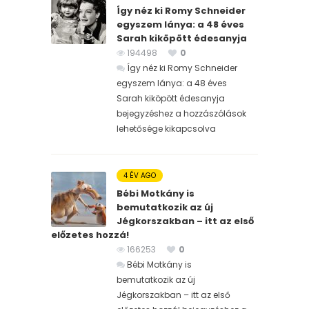
Így néz ki Romy Schneider
egyszem lánya: a 48 éves
Sarah kiköpött édesanyja
194498
0
Így néz ki Romy Schneider
egyszem lánya: a 48 éves
Sarah kiköpött édesanyja
bejegyzéshez
a hozzászólások
lehetősége kikapcsolva
4 ÉV AGO
Bébi Motkány is
bemutatkozik az új
Jégkorszakban – itt az első
előzetes hozzá!
166253
0
Bébi Motkány is
bemutatkozik az új
Jégkorszakban – itt az első