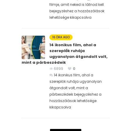
filmje, amit neked is látnod kell
bejegyzéshez
a hozzászólások
lehetősége kikapcsolva
16 ÓRA AGO
14 ikonikus film, ahol a
szereplők ruhája
ugyanolyan átgondolt volt,
mint a párbeszédeik
6899
0
14 ikonikus film, ahol a
szereplők ruhája ugyanolyan
átgondolt volt, mint a
párbeszédeik bejegyzéshez
a
hozzászólások lehetősége
kikapcsolva