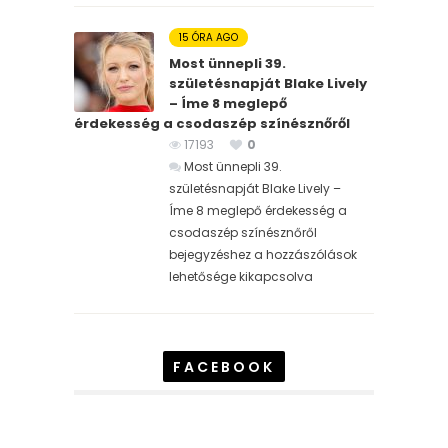
15 ÓRA AGO
Most ünnepli 39.
születésnapját Blake Lively
– Íme 8 meglepő
érdekesség a csodaszép színésznőről
17193
0
Most ünnepli 39.
születésnapját Blake Lively –
Íme 8 meglepő érdekesség a
csodaszép színésznőről
bejegyzéshez
a hozzászólások
lehetősége kikapcsolva
FACEBOOK