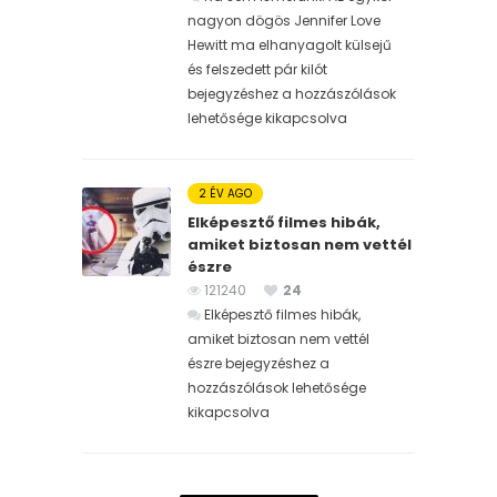
nagyon dögös Jennifer Love
Hewitt ma elhanyagolt külsejű
és felszedett pár kilót
bejegyzéshez
a hozzászólások
lehetősége kikapcsolva
2 ÉV AGO
Elképesztő filmes hibák,
amiket biztosan nem vettél
észre
121240
24
Elképesztő filmes hibák,
amiket biztosan nem vettél
észre bejegyzéshez
a
hozzászólások lehetősége
kikapcsolva