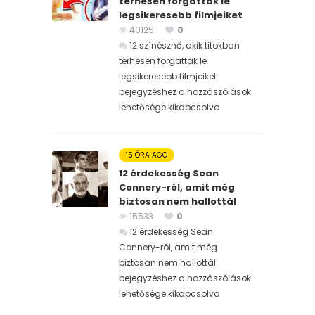
terhesen forgatták le
legsikeresebb filmjeiket
40125
0
12 színésznő, akik titokban
terhesen forgatták le
legsikeresebb filmjeiket
bejegyzéshez
a hozzászólások
lehetősége kikapcsolva
15 ÓRA AGO
12 érdekesség Sean
Connery-ról, amit még
biztosan nem hallottál
15533
0
12 érdekesség Sean
Connery-ról, amit még
biztosan nem hallottál
bejegyzéshez
a hozzászólások
lehetősége kikapcsolva