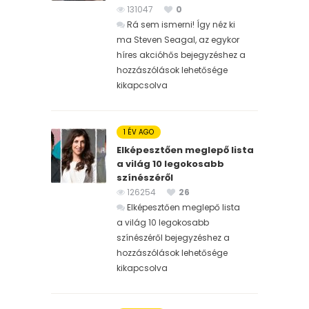
131047
0
Rá sem ismerni! Így néz ki
ma Steven Seagal, az egykor
híres akcióhős bejegyzéshez
a
hozzászólások lehetősége
kikapcsolva
1 ÉV AGO
Elképesztően meglepő lista
a világ 10 legokosabb
színészéről
126254
26
Elképesztően meglepő lista
a világ 10 legokosabb
színészéről bejegyzéshez
a
hozzászólások lehetősége
kikapcsolva