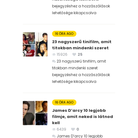
bejegyzéshez
a hozzászólások
lehetősége kikapcsolva
16 ÓRA AGO
23 nagyszerű tinifilm, amit
titokban mindenki szeret
15926
25
23 nagyszerű tinifilm, amit
titokban mindenki szeret
bejegyzéshez
a hozzászólások
lehetősége kikapcsolva
16 ÓRA AGO
James D’arcy 10 legjobb
filmje, amit neked is látnod
kell
6439
0
James D’arcy 10 legjobb