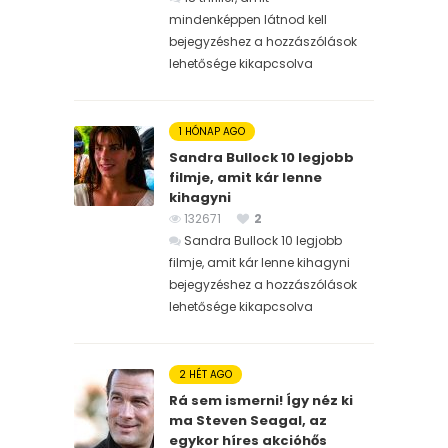
mindenképpen látnod kell
bejegyzéshez
a hozzászólások
lehetősége kikapcsolva
1 HÓNAP AGO
Sandra Bullock 10 legjobb
filmje, amit kár lenne
kihagyni
132671
2
Sandra Bullock 10 legjobb
filmje, amit kár lenne kihagyni
bejegyzéshez
a hozzászólások
lehetősége kikapcsolva
2 HÉT AGO
Rá sem ismerni! Így néz ki
ma Steven Seagal, az
egykor híres akcióhős