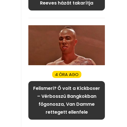
Reeves házát takarítja
4 ÓRA AGO
Felismeri? Ő volt a Kickboxer
– Vérbosszú Bangkokban
főgonosza, Van Damme
rettegett ellenfele