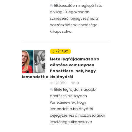
Elképesztően meglepő lista
a világ 10 legokosabb
színészéről bejegyzéshez
a
hozzászólások lehetősége
kikapcsolva
3 HÉT AGO
Élete legfájdalmasabb
döntése volt Hayden
Panettiere-nek, hogy
lemondott a kislányáról
123099
0
Élete legfájdalmasabb
döntése volt Hayden
Panettiere-nek, hogy
lemondott a kislányáról
bejegyzéshez
a hozzászólások
lehetősége kikapcsolva