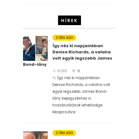
HÍREK
2 ÓRA AGO
Így néz ki napjainkban
Denise Richards, a valaha
volt egyik legszebb James
Bond-lány
6086
0
Így néz ki napjainkban
Denise Richards, a valaha volt
egyik legszebb James Bond-
lány bejegyzéshez
a
hozzászólások lehetősége
kikapcsolva
2 ÓRA AGO