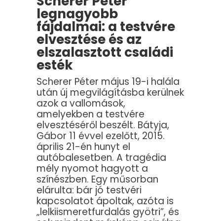
Scherer Péter
legnagyobb
fájdalmai: a testvére
elvesztése és az
elszalasztott családi
esték
Scherer Péter május 19-i halála
után új megvilágításba kerülnek
azok a vallomások,
amelyekben a testvére
elvesztéséről beszélt. Bátyja,
Gábor 11 évvel ezelőtt, 2015.
április 21-én hunyt el
autóbalesetben. A tragédia
mély nyomot hagyott a
színészben. Egy műsorban
elárulta: bár jó testvéri
kapcsolatot ápoltak, azóta is
„lelkiismeretfurdalás gyötri”, és