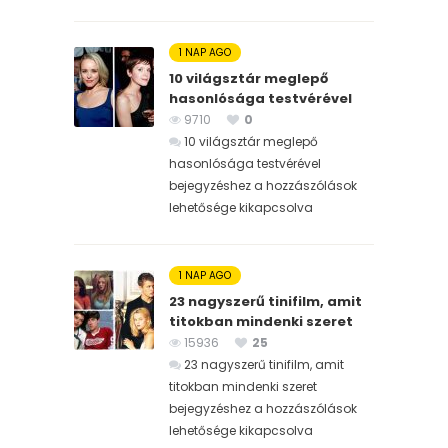
1 NAP AGO
10 világsztár meglepő
hasonlósága testvérével
9710
0
10 világsztár meglepő
hasonlósága testvérével
bejegyzéshez
a hozzászólások
lehetősége kikapcsolva
1 NAP AGO
23 nagyszerű tinifilm, amit
titokban mindenki szeret
15936
25
23 nagyszerű tinifilm, amit
titokban mindenki szeret
bejegyzéshez
a hozzászólások
lehetősége kikapcsolva