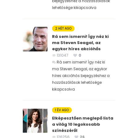
bejegyzéshez
a hozzászólások
lehetősége kikapcsolva
2 HÉT AGO
Rá sem ismerni! Így néz ki
ma Steven Seagal, az
egykor híres akcióhős
131047
0
Rá sem ismerni! Így néz ki
ma Steven Seagal, az egykor
híres akcióhős bejegyzéshez
a
hozzászólások lehetősége
kikapcsolva
1 ÉV AGO
Elképesztően meglepő lista
a világ 10 legokosabb
színészéről
126256
26