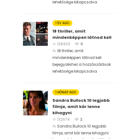
lehetősége kikapcsolva
1 ÉV AGO
18 thriller, amit
mindenképpen látnod kell
138403
0
18 thriller, amit
mindenképpen látnod kell
bejegyzéshez
a hozzászólások
lehetősége kikapcsolva
1 HÓNAP AGO
Sandra Bullock 10 legjobb
filmje, amit kár lenne
kihagyni
132674
2
Sandra Bullock 10 legjobb
filmje, amit kár lenne kihagyni