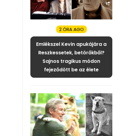
2 ÓRA AGO
Emlékszel Kevin apukájára a
Reszkessetek, betörőkből?
Sajnos tragikus módon
fejeződött be az élete