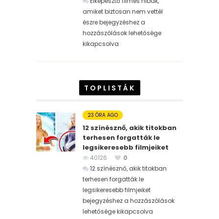
Elképesztő filmes hibák,
amiket biztosan nem vettél
észre bejegyzéshez
a
hozzászólások lehetősége
kikapcsolva
TOPLISTÁK
23 ÓRA AGO
12 színésznő, akik titokban
terhesen forgatták le
legsikeresebb filmjeiket
40126
0
12 színésznő, akik titokban
terhesen forgatták le
legsikeresebb filmjeiket
bejegyzéshez
a hozzászólások
lehetősége kikapcsolva