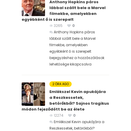
Anthony Hopkins páros
lábbal szállt bele a Marvel
filmekbe, amelyekben
egyébként ő is szerepelt
3265
0
Anthony Hopkins páros
lábbal szállt bele a Marvel
filmekbe, amelyekben
egyébként ő is szerepelt
bejegyzéshez
a hozzászólások
lehetősége kikapcsolva
2 ÓRA AGO
Emlékszel Kevin apukájára
a Reszkessetek,
betörőkből? Sajnos tragikus
módon fejeződött be az élete
12274
0
Emlékszel Kevin apukájára a
Reszkessetek, betörőkből?