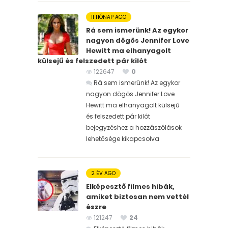
11 HÓNAP AGO
Rá sem ismerünk! Az egykor
nagyon dögös Jennifer Love
Hewitt ma elhanyagolt
külsejű és felszedett pár kilót
122647
0
Rá sem ismerünk! Az egykor
nagyon dögös Jennifer Love
Hewitt ma elhanyagolt külsejű
és felszedett pár kilót
bejegyzéshez
a hozzászólások
lehetősége kikapcsolva
2 ÉV AGO
Elképesztő filmes hibák,
amiket biztosan nem vettél
észre
121247
24