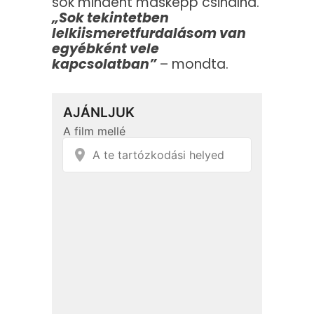
sok mindent másképp csinálna.
„Sok tekintetben
lelkiismeretfurdalásom van
egyébként vele
kapcsolatban”
– mondta.