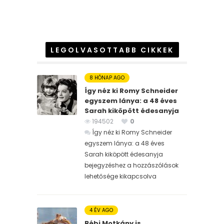
LEGOLVASOTTABB CIKKEK
8 HÓNAP AGO
Így néz ki Romy Schneider
egyszem lánya: a 48 éves
Sarah kiköpött édesanyja
194502
0
Így néz ki Romy Schneider
egyszem lánya: a 48 éves
Sarah kiköpött édesanyja
bejegyzéshez
a hozzászólások
lehetősége kikapcsolva
4 ÉV AGO
Bébi Motkány is