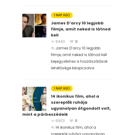
1 NAP AGO
James D’arcy 10 legjobb
filmje, amit neked is látnod
kell
6440
0
James D’arcy 10 legjobb
filmje, amit neked is látnod kell
bejegyzéshez
a hozzászólások
lehetősége kikapcsolva
1 NAP AGO
14 ikonikus film, ahol a
szereplők ruhája
ugyanolyan átgondolt volt,
mint a párbeszédeik
6903
0
14 ikonikus film, ahol a
szereplők ruhája ugyanolyan