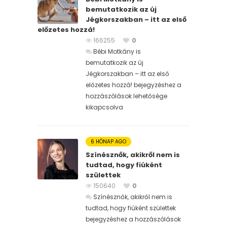
bemutatkozik az új
Jégkorszakban – itt az első
előzetes hozzá!
166255
0
Bébi Motkány is
bemutatkozik az új
Jégkorszakban – itt az első
előzetes hozzá! bejegyzéshez
a
hozzászólások lehetősége
kikapcsolva
6 HÓNAP AGO
Színésznők, akikről nem is
tudtad, hogy fiúként
születtek
150640
0
Színésznők, akikről nem is
tudtad, hogy fiúként születtek
bejegyzéshez
a hozzászólások