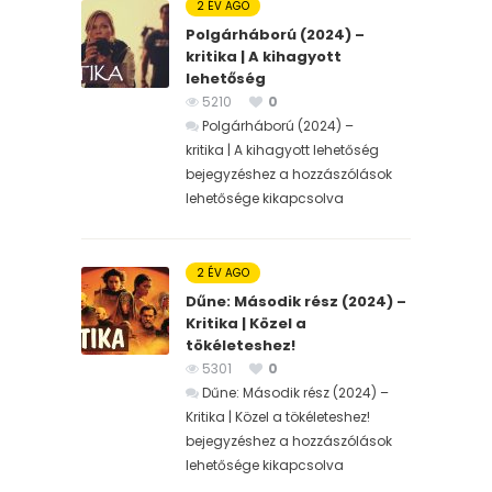
2 ÉV AGO
Polgárháború (2024) –
kritika | A kihagyott
lehetőség
5210
0
Polgárháború (2024) –
kritika | A kihagyott lehetőség
bejegyzéshez
a hozzászólások
lehetősége kikapcsolva
2 ÉV AGO
Dűne: Második rész (2024) –
Kritika | Közel a
tökéleteshez!
5301
0
Dűne: Második rész (2024) –
Kritika | Közel a tökéleteshez!
bejegyzéshez
a hozzászólások
lehetősége kikapcsolva