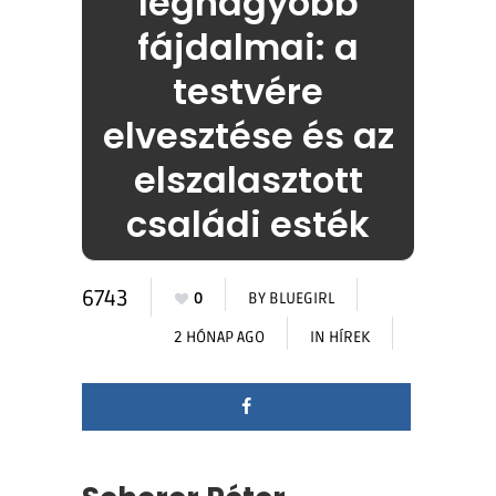
legnagyobb
fájdalmai: a
testvére
elvesztése és az
elszalasztott
családi esték
6743
0
BY
BLUEGIRL
2 HÓNAP AGO
IN
HÍREK