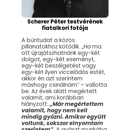
Scherer Péter testvérének
fiatalkori fotója
A bűntudat a közös
pillanatokhoz kötődik.
„Ha ma
ott újrajátszhatnánk egy-két
dolgot, egy-két eseményt,
egy-két beszélgetést vagy
egy-két ilyen viccelődős estét,
akkor én azt szerintem
máshogy csinálnám”
– vallotta
be. Az évek alatt megértett
valamit, ami korábban
hiányzott:
„Már megértettem
valamit, hogy nem kell
mindig győzni. Amikor együtt
voltunk, sokszor elnyomtam
szerintem”
.
A gyászt munkába