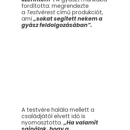
fordította: megrendezte
a
Testvérest
című produkciót,
ami
„sokat segített nekem a
gyász feldolgozásában”
.
A testvére halála mellett a
családjától elvett idő is
nyomasztotta.
„Ha valamit
sajnálok, hogy a