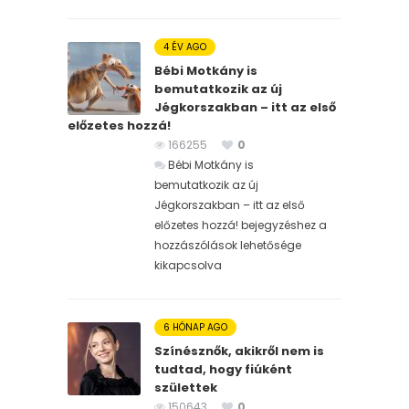
4 ÉV AGO
Bébi Motkány is
bemutatkozik az új
Jégkorszakban – itt az első
előzetes hozzá!
166255
0
Bébi Motkány is
bemutatkozik az új
Jégkorszakban – itt az első
előzetes hozzá! bejegyzéshez
a
hozzászólások lehetősége
kikapcsolva
6 HÓNAP AGO
Színésznők, akikről nem is
tudtad, hogy fiúként
születtek
150643
0