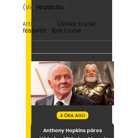
(Via
Hirado.hu
)
Article Tags:
Connor Cruise
·
featured
·
Tom Cruise
4 ÓRA AGO
Anthony Hopkins páros