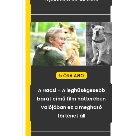
5 ÓRA AGO
A Hacsi – A leghűségesebb
barát című film hátterében
valójában ez a megható
történet áll