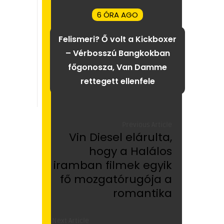
6 ÓRA AGO
Felismeri? Ő volt a Kickboxer
– Vérbosszú Bangkokban
főgonosza, Van Damme
rettegett ellenfele
Previous Article
Vin Diesel elárulta,
hogy a Halálos
iramban filmek egyik
fő mozgatórugója a
romantika
Next Article