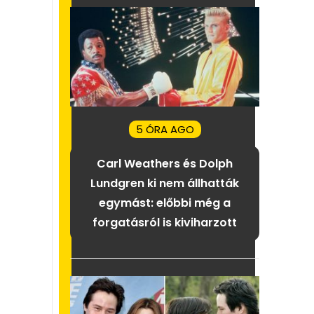
5 ÓRA AGO
Carl Weathers és Dolph
Lundgren ki nem állhatták
egymást: előbbi még a
forgatásról is kiviharzott