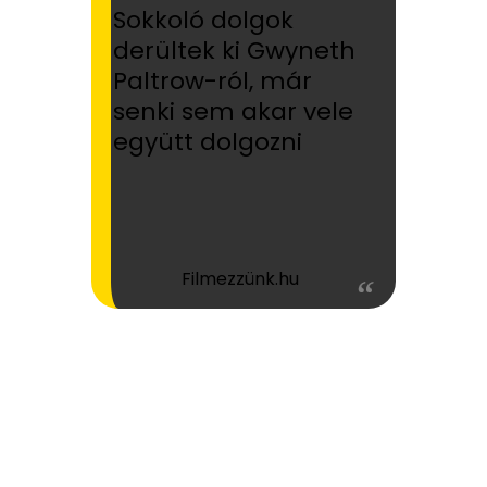
Sokkoló dolgok
derültek ki Gwyneth
Paltrow-ról, már
senki sem akar vele
együtt dolgozni
Filmezzünk.hu