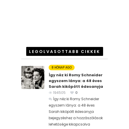
LEGOLVASOTTABB CIKKEK
8 HÓNAP AGO
Így néz ki Romy Schneider
egyszem lánya: a 48 éves
Sarah kiköpött édesanyja
194505
0
Így néz ki Romy Schneider
egyszem lánya: a 48 éves
Sarah kiköpött édesanyja
bejegyzéshez
a hozzászólások
lehetősége kikapcsolva