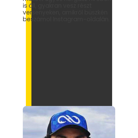
is áll, gyakran vesz részt
versenyeken, amikről büszkén
beszámol Instagram-oldalán.