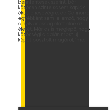
bennfentesek szerint, bár
közösen szinte sosem kapják
őket lencsevégre, de Connorra
egyébként sem jellemző, hogy
a nyilvánosság előtt élné az
életét. Már az is meglepő, hogy
közösségi oldalán most új
képet posztolt magáról, íme: