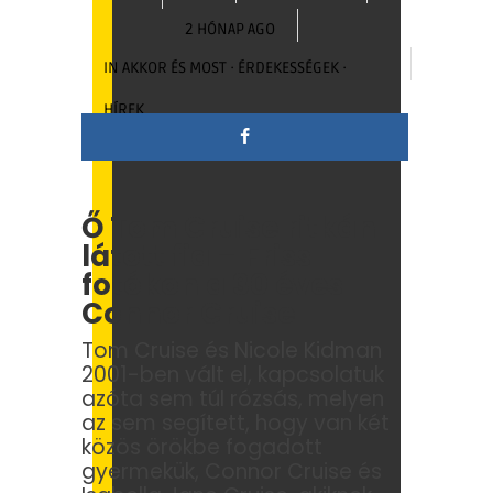
2 HÓNAP AGO
IN
AKKOR ÉS MOST
·
ÉRDEKESSÉGEK
·
HÍREK
Ő Tom Cruise ritkán
látott fia – Friss
fotókon a 30 éves
Connor Cruise
Tom Cruise és Nicole Kidman
2001-ben vált el, kapcsolatuk
azóta sem túl rózsás, melyen
az sem segített, hogy van két
közös örökbe fogadott
gyermekük, Connor Cruise és