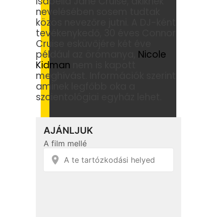
Isabella Jane Cruise, akiknek
nevelésében sosem tudtak
közös nevezőre jutni. A DJ-ként
tevékenykedő, 30 éves Connor
Cruise esküvőjére két éve
például az örömanya,
Nicole
Kidman
nem is kapott
meghívást. Információk szerint
aminek legfőbb oka a
szcientológiai egyház lehet.