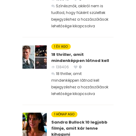
Színésznők, akikről nem is
tudtad, hogy fiúként születtek
bejegyzéshez
a hozzászólások
lehetősége kikapcsolva
1 ÉV AGO
18 thriller, amit
mindenképpen látnod kell
138406
0
18 thriller, amit
mindenképpen látnod kell
bejegyzéshez
a hozzászólások
lehetősége kikapcsolva
1 HÓNAP AGO
Sandra Bullock 10 legjobb
filmje, amit kár lenne
kihagyni