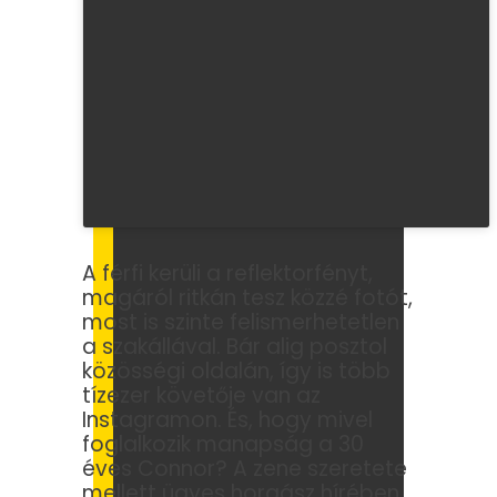
A férfi kerüli a reflektorfényt,
magáról ritkán tesz közzé fotót,
most is szinte felismerhetetlen
a szakállával. Bár alig posztol
közösségi oldalán, így is több
tízezer követője van az
Instagramon. És, hogy mivel
foglalkozik manapság a 30
éves Connor? A zene szeretete
mellett ügyes horgász hírében