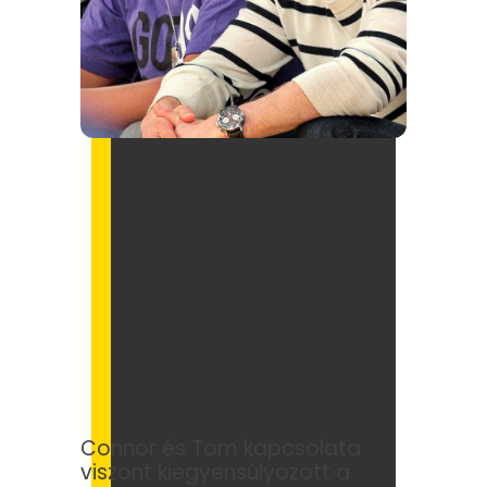
Connor és Tom kapcsolata
viszont kiegyensúlyozott a