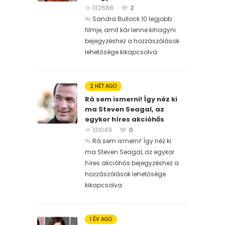
132688
2
Sandra Bullock 10 legjobb
filmje, amit kár lenne kihagyni
bejegyzéshez
a hozzászólások
lehetősége kikapcsolva
2 HÉT AGO
Rá sem ismerni! Így néz ki
ma Steven Seagal, az
egykor híres akcióhős
131049
0
Rá sem ismerni! Így néz ki
ma Steven Seagal, az egykor
híres akcióhős bejegyzéshez
a
hozzászólások lehetősége
kikapcsolva
1 ÉV AGO