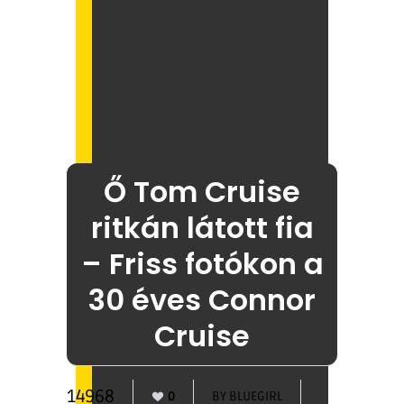
Ő Tom Cruise
ritkán látott fia
– Friss fotókon a
30 éves Connor
Cruise
14968
0
BY
BLUEGIRL