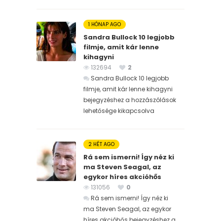
1 HÓNAP AGO
Sandra Bullock 10 legjobb
filmje, amit kár lenne
kihagyni
132694
2
Sandra Bullock 10 legjobb
filmje, amit kár lenne kihagyni
bejegyzéshez
a hozzászólások
lehetősége kikapcsolva
2 HÉT AGO
Rá sem ismerni! Így néz ki
ma Steven Seagal, az
egykor híres akcióhős
131056
0
Rá sem ismerni! Így néz ki
ma Steven Seagal, az egykor
híres akcióhős bejegyzéshez
a