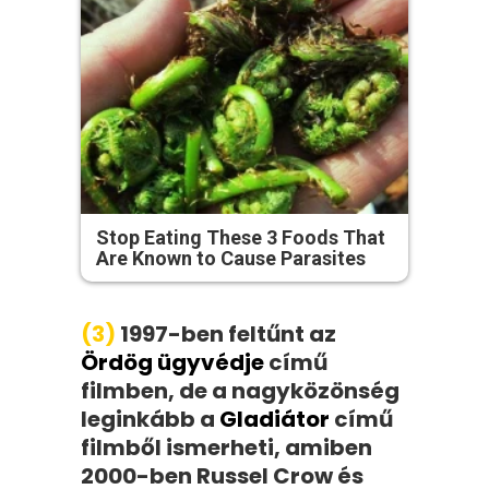
Stop Eating These 3 Foods That
Are Known to Cause Parasites
(3)
1997-ben feltűnt az
Ördög ügyvédje
című
filmben, de a nagyközönség
leginkább a
Gladiátor
című
filmből ismerheti, amiben
2000-ben Russel Crow és