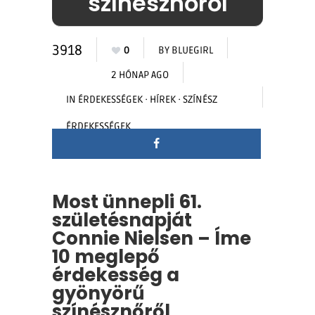
színésznőről
3918
0
BY
BLUEGIRL
2 HÓNAP AGO
IN
ÉRDEKESSÉGEK
·
HÍREK
·
SZÍNÉSZ
ÉRDEKESSÉGEK
Most ünnepli 61.
születésnapját
Connie Nielsen – Íme
10 meglepő
érdekesség a
gyönyörű
színésznőről