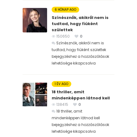
6 HÓNAP AGO
Színésznők, akikről nem is
tudtad, hogy fiúként
születtek
150650
0
Színésznők, akikről nem is
tudtad, hogy fiúként születtek
bejegyzéshez
a hozzászólások
lehetősége kikapcsolva
1 ÉV AGO
18 thriller, amit
mindenképpen látnod kell
138415
0
18 thriller, amit
mindenképpen látnod kell
bejegyzéshez
a hozzászólások
lehetősége kikapcsolva