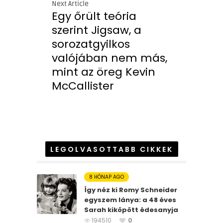
Next Article
Egy őrült teória
szerint Jigsaw, a
sorozatgyilkos
valójában nem más,
mint az öreg Kevin
McCallister
LEGOLVASOTTABB CIKKEK
8 HÓNAP AGO
Így néz ki Romy Schneider
egyszem lánya: a 48 éves
Sarah kiköpött édesanyja
194510
0