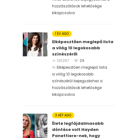
hozzászólások lehetősége
kikapcsolva
1 ÉV AGO
Elképesztően meglepő lista
a világ 10 legokosabb
színészéről
126267
26
Elképesztően meglepő lista
a világ 10 legokosabb
színészéről bejegyzéshez
a
hozzászólások lehetősége
kikapcsolva
3 HÉT AGO
Élete legfájdalmasabb
döntése volt Hayden
Panettiere-nek, hogy