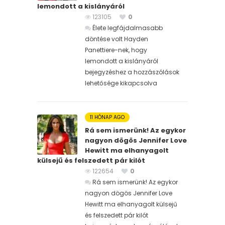
lemondott a kislányáról
123105
0
Élete legfájdalmasabb
döntése volt Hayden
Panettiere-nek, hogy
lemondott a kislányáról
bejegyzéshez
a hozzászólások
lehetősége kikapcsolva
11 HÓNAP AGO
Rá sem ismerünk! Az egykor
nagyon dögös Jennifer Love
Hewitt ma elhanyagolt
külsejű és felszedett pár kilót
122654
0
Rá sem ismerünk! Az egykor
nagyon dögös Jennifer Love
Hewitt ma elhanyagolt külsejű
és felszedett pár kilót