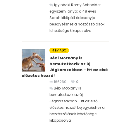
Így néz ki Romy Schneider
egyszem lánya: a 48 éves
Sarah kiköpött édesanyja
bejegyzéshez
a hozzászólások
lehetősége kikapcsolva
4 ÉV AGO
Bébi Motkány is
bemutatkozik az új
Jégkorszakban – itt az első
előzetes hozzá!
166260
0
Bébi Motkány is
bemutatkozik az új
Jégkorszakban – itt az első
előzetes hozzá! bejegyzéshez
a
hozzászólások lehetősége
kikapcsolva