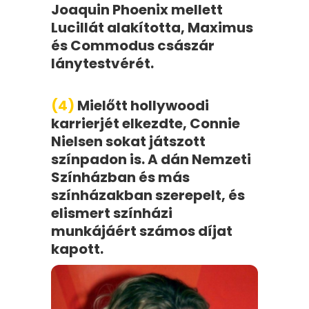
Joaquin Phoenix mellett
Lucillát alakította, Maximus
és Commodus császár
lánytestvérét.
(4)
Mielőtt hollywoodi
karrierjét elkezdte, Connie
Nielsen sokat játszott
színpadon is. A dán Nemzeti
Színházban és más
színházakban szerepelt, és
elismert színházi
munkájáért számos díjat
kapott.