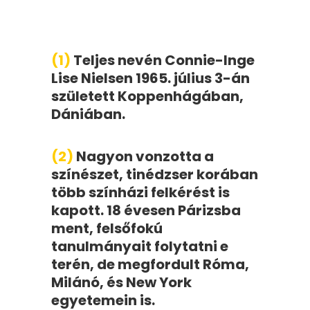
(1)
Teljes nevén Connie-Inge
Lise Nielsen 1965. július 3-án
született Koppenhágában,
Dániában.
(2)
Nagyon vonzotta a
színészet, tinédzser korában
több színházi felkérést is
kapott. 18 évesen Párizsba
ment, felsőfokú
tanulmányait folytatni e
terén, de megfordult Róma,
Milánó, és New York
egyetemein is.