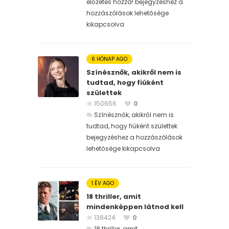
előzetes hozzá! bejegyzéshez
a
hozzászólások lehetősége
kikapcsolva
6 HÓNAP AGO
Színésznők, akikről nem is
tudtad, hogy fiúként
születtek
150656
0
Színésznők, akikről nem is
tudtad, hogy fiúként születtek
bejegyzéshez
a hozzászólások
lehetősége kikapcsolva
1 ÉV AGO
18 thriller, amit
mindenképpen látnod kell
138424
0
18 thriller, amit