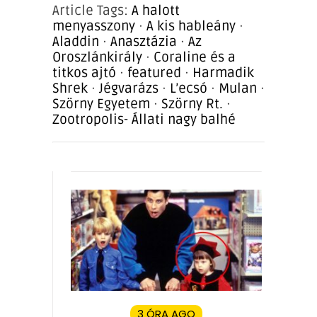
Article Tags:
A halott
menyasszony
·
A kis hableány
·
Aladdin
·
Anasztázia
·
Az
Oroszlánkirály
·
Coraline és a
titkos ajtó
·
featured
·
Harmadik
Shrek
·
Jégvarázs
·
L’ecsó
·
Mulan
·
Szörny Egyetem
·
Szörny Rt.
·
Zootropolis- Állati nagy balhé
3 ÓRA AGO