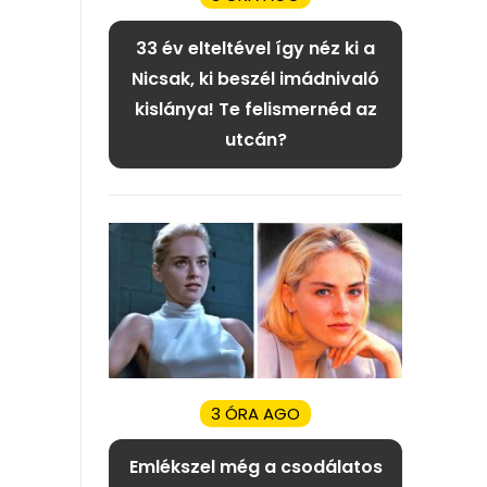
33 év elteltével így néz ki a
Nicsak, ki beszél imádnivaló
kislánya! Te felismernéd az
utcán?
3 ÓRA AGO
Emlékszel még a csodálatos