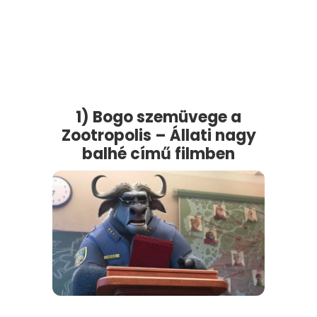
1) Bogo szemüvege a
Zootropolis –
Állati nagy
balh
é
című filmben