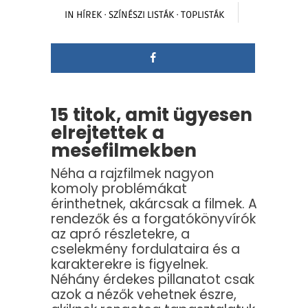
IN
HÍREK
·
SZÍNÉSZI LISTÁK
·
TOPLISTÁK
15 titok, amit ügyesen
elrejtettek a
mesefilmekben
Néha a rajzfilmek nagyon
komoly problémákat
érinthetnek, akárcsak a filmek. A
rendezők és a forgatókönyvírók
az apró részletekre, a
cselekmény fordulataira és a
karakterekre is figyelnek.
Néhány érdekes pillanatot csak
azok a nézők vehetnek észre,