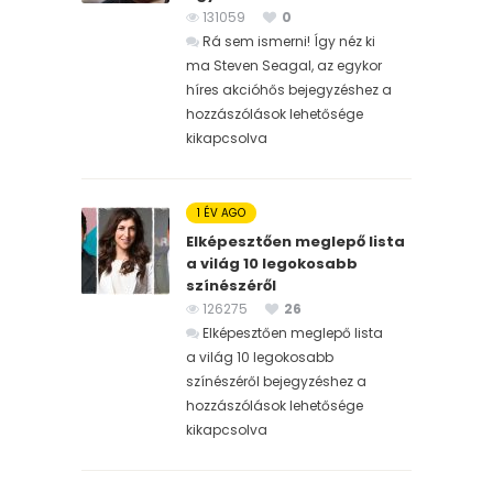
131059
0
Rá sem ismerni! Így néz ki
ma Steven Seagal, az egykor
híres akcióhős bejegyzéshez
a
hozzászólások lehetősége
kikapcsolva
1 ÉV AGO
Elképesztően meglepő lista
a világ 10 legokosabb
színészéről
126275
26
Elképesztően meglepő lista
a világ 10 legokosabb
színészéről bejegyzéshez
a
hozzászólások lehetősége
kikapcsolva