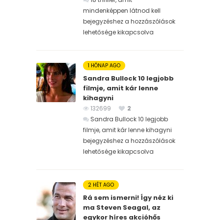
mindenképpen látnod kell
bejegyzéshez
a hozzászólások
lehetősége kikapcsolva
1 HÓNAP AGO
Sandra Bullock 10 legjobb
filmje, amit kár lenne
kihagyni
132699
2
Sandra Bullock 10 legjobb
filmje, amit kár lenne kihagyni
bejegyzéshez
a hozzászólások
lehetősége kikapcsolva
2 HÉT AGO
Rá sem ismerni! Így néz ki
ma Steven Seagal, az
egykor híres akcióhős