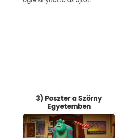
ogre kinyitotta az ajtót.
3) Poszter a Szörny
Egyetemben