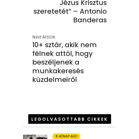
Jézus Krisztus
szeretetét” – Antonio
Banderas
Next Article
10+ sztár, akik nem
félnek attól, hogy
beszéljenek a
munkakeresés
küzdelmeiről
LEGOLVASOTTABB CIKKEK
8 HÓNAP AGO