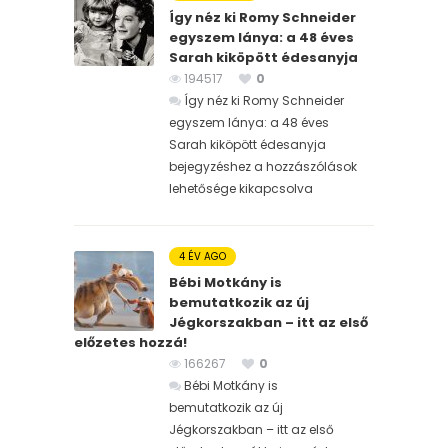
Így néz ki Romy Schneider
egyszem lánya: a 48 éves
Sarah kiköpött édesanyja
194517
0
Így néz ki Romy Schneider
egyszem lánya: a 48 éves
Sarah kiköpött édesanyja
bejegyzéshez
a hozzászólások
lehetősége kikapcsolva
4 ÉV AGO
Bébi Motkány is
bemutatkozik az új
Jégkorszakban – itt az első
előzetes hozzá!
166267
0
Bébi Motkány is
bemutatkozik az új
Jégkorszakban – itt az első