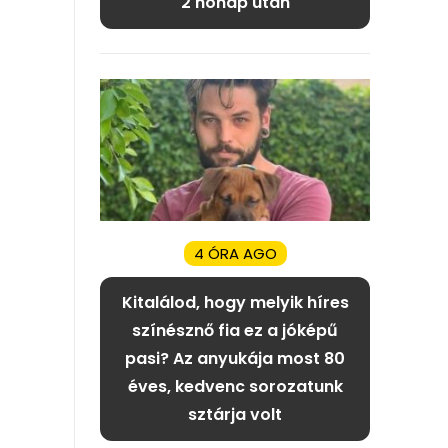
2 hónap után
4 ÓRA AGO
Kitalálod, hogy melyik híres
színésznő fia ez a jóképű
pasi? Az anyukája most 80
éves, kedvenc sorozatunk
sztárja volt