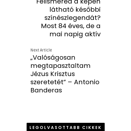
Felismered a képen
látható későbbi
színészlegendát?
Most 84 éves, de a
mai napig aktív
Next Article
„Valóságosan
megtapasztaltam
Jézus Krisztus
szeretetét” – Antonio
Banderas
LEGOLVASOTTABB CIKKEK