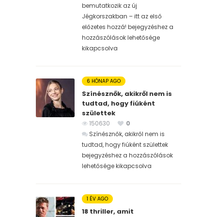
bemutatkozik az új
Jégkorszakban – itt az első
előzetes hozzá! bejegyzéshez
a
hozzászólások lehetősége
kikapcsolva
6 HÓNAP AGO
Színésznők, akikről nem is
tudtad, hogy fiúként
születtek
150630
0
Színésznők, akikről nem is
tudtad, hogy fiúként születtek
bejegyzéshez
a hozzászólások
lehetősége kikapcsolva
1 ÉV AGO
18 thriller, amit