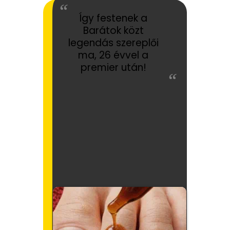
Így festenek a
Barátok közt
legendás szereplői
ma, 26 évvel a
premier után!