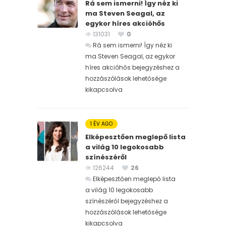
Rá sem ismerni! Így néz ki
ma Steven Seagal, az
egykor híres akcióhős
131031
0
Rá sem ismerni! Így néz ki
ma Steven Seagal, az egykor
híres akcióhős bejegyzéshez
a
hozzászólások lehetősége
kikapcsolva
1 ÉV AGO
Elképesztően meglepő lista
a világ 10 legokosabb
színészéről
126244
26
Elképesztően meglepő lista
a világ 10 legokosabb
színészéről bejegyzéshez
a
hozzászólások lehetősége
kikapcsolva