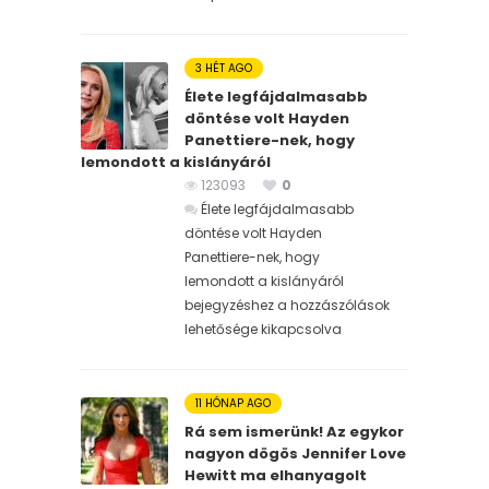
3 HÉT AGO
Élete legfájdalmasabb
döntése volt Hayden
Panettiere-nek, hogy
lemondott a kislányáról
123093
0
Élete legfájdalmasabb
döntése volt Hayden
Panettiere-nek, hogy
lemondott a kislányáról
bejegyzéshez
a hozzászólások
lehetősége kikapcsolva
11 HÓNAP AGO
Rá sem ismerünk! Az egykor
nagyon dögös Jennifer Love
Hewitt ma elhanyagolt