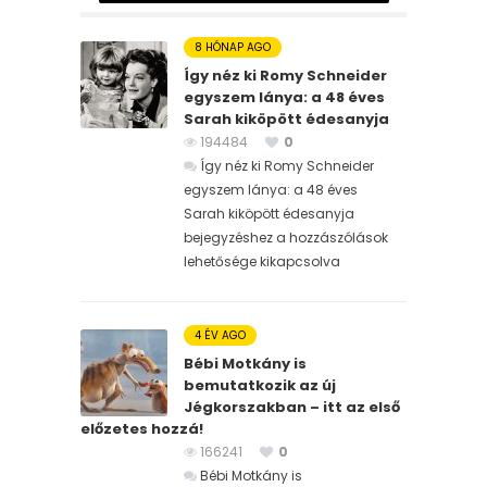
8 HÓNAP AGO
Így néz ki Romy Schneider
egyszem lánya: a 48 éves
Sarah kiköpött édesanyja
194484
0
Így néz ki Romy Schneider
egyszem lánya: a 48 éves
Sarah kiköpött édesanyja
bejegyzéshez
a hozzászólások
lehetősége kikapcsolva
4 ÉV AGO
Bébi Motkány is
bemutatkozik az új
Jégkorszakban – itt az első
előzetes hozzá!
166241
0
Bébi Motkány is