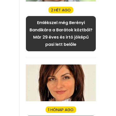
2 HÉT AGO
Emlékszel még Berényi
Bandikára a Barátok köztből?
Már 29 éves és irtó jóképű
pasi lett belőle
1 HÓNAP AGO