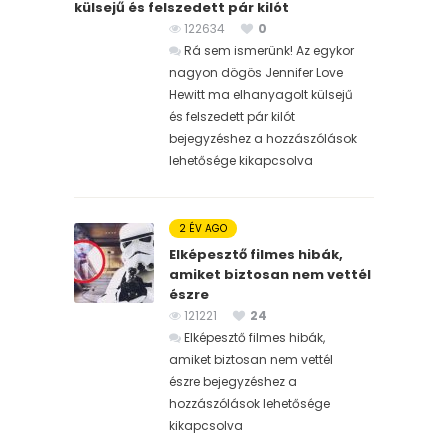
külsejű és felszedett pár kilót
122634
0
Rá sem ismerünk! Az egykor
nagyon dögös Jennifer Love
Hewitt ma elhanyagolt külsejű
és felszedett pár kilót
bejegyzéshez
a hozzászólások
lehetősége kikapcsolva
2 ÉV AGO
Elképesztő filmes hibák,
amiket biztosan nem vettél
észre
121221
24
Elképesztő filmes hibák,
amiket biztosan nem vettél
észre bejegyzéshez
a
hozzászólások lehetősége
kikapcsolva