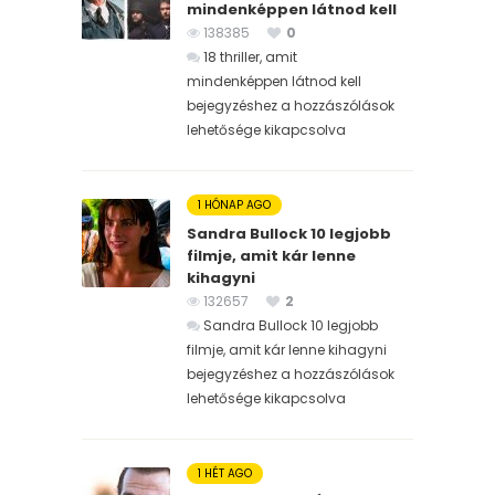
mindenképpen látnod kell
138385
0
18 thriller, amit
mindenképpen látnod kell
bejegyzéshez
a hozzászólások
lehetősége kikapcsolva
1 HÓNAP AGO
Sandra Bullock 10 legjobb
filmje, amit kár lenne
kihagyni
132657
2
Sandra Bullock 10 legjobb
filmje, amit kár lenne kihagyni
bejegyzéshez
a hozzászólások
lehetősége kikapcsolva
1 HÉT AGO