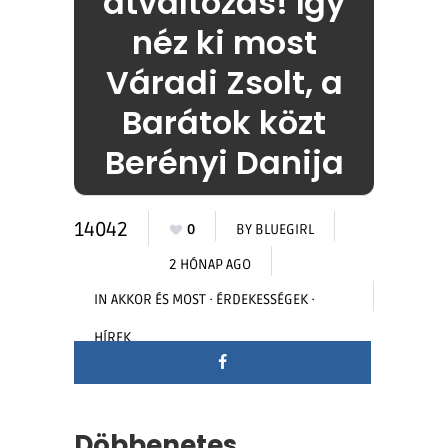
átváltozás! Így
néz ki most
Váradi Zsolt, a
Barátok közt
Berényi Danija
14042
0
BY
BLUEGIRL
2 HÓNAP AGO
IN
AKKOR ÉS MOST
·
ÉRDEKESSÉGEK
·
HÍREK
Döbbenetes