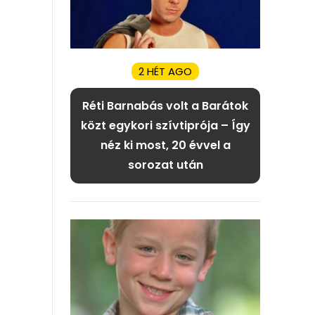
2 HÉT AGO
Réti Barnabás volt a Barátok
közt egykori szívtiprója – Így
néz ki most, 20 évvel a
sorozat után