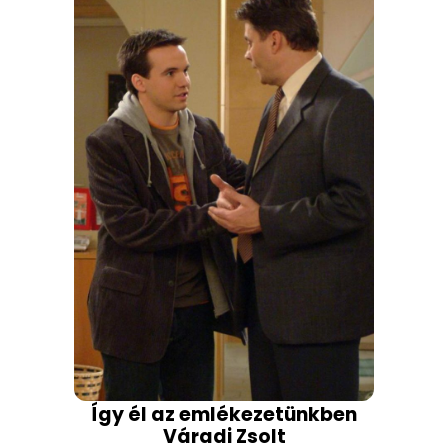
Így él az emlékezetünkben
Váradi Zsolt