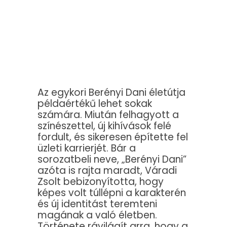
Az egykori Berényi Dani életútja
példaértékű lehet sokak
számára. Miután felhagyott a
színészettel, új kihívások felé
fordult, és sikeresen építette fel
üzleti karrierjét. Bár a
sorozatbeli neve, „Berényi Dani”
azóta is rajta maradt, Váradi
Zsolt bebizonyította, hogy
képes volt túllépni a karakterén
és új identitást teremteni
magának a való életben.
Története rávilágít arra, hogy a