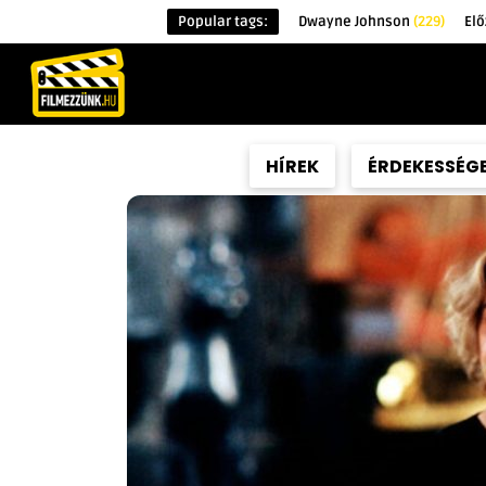
Popular tags:
Dwayne Johnson
(229)
Elő
KEZDŐOLDAL
HÍREK
ÉRDEKESSÉG