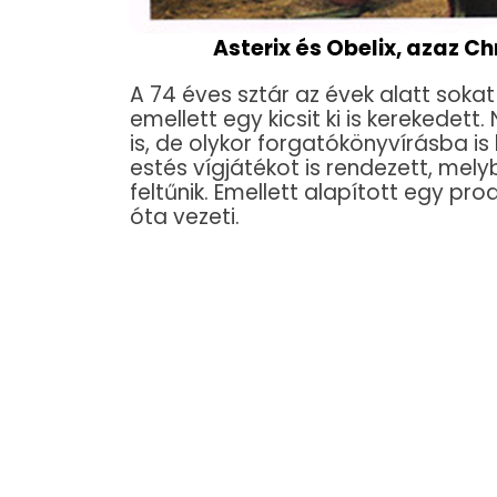
Asterix és Obelix, azaz C
A 74 éves sztár az évek alatt sokat
emellett egy kicsit ki is kerekedet
is, de olykor forgatókönyvírásba i
estés vígjátékot is rendezett, mely
feltűnik. Emellett alapított egy prod
óta vezeti.