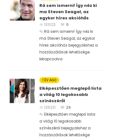
Rá sem ismerni! Így néz ki
ma Steven Seagal, az
egykor híres akcióhős
131023
0
Rá sem ismerni! Így néz ki
ma Steven Seagal, az egykor
híres akcióhős bejegyzéshez
a
hozzászólások lehetősége
kikapcsolva
1 ÉV AGO
Elképesztően meglepő lista
a világ 10 legokosabb
színészéről
126231
26
Elképesztően meglepő lista
a világ 10 legokosabb
színészéről bejegyzéshez
a
hozzászólások lehetősége