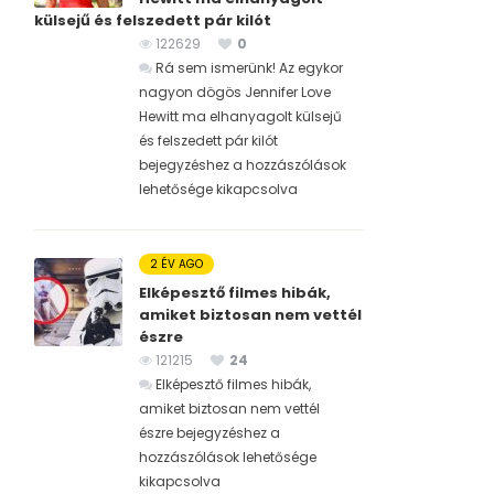
külsejű és felszedett pár kilót
122629
0
Rá sem ismerünk! Az egykor
nagyon dögös Jennifer Love
Hewitt ma elhanyagolt külsejű
és felszedett pár kilót
bejegyzéshez
a hozzászólások
lehetősége kikapcsolva
2 ÉV AGO
Elképesztő filmes hibák,
amiket biztosan nem vettél
észre
121215
24
Elképesztő filmes hibák,
amiket biztosan nem vettél
észre bejegyzéshez
a
hozzászólások lehetősége
kikapcsolva