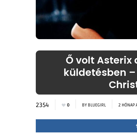
Ő volt Asterix
küldetésben – 
Chris
2354
0
BY
BLUEGIRL
2 HÓNAP 