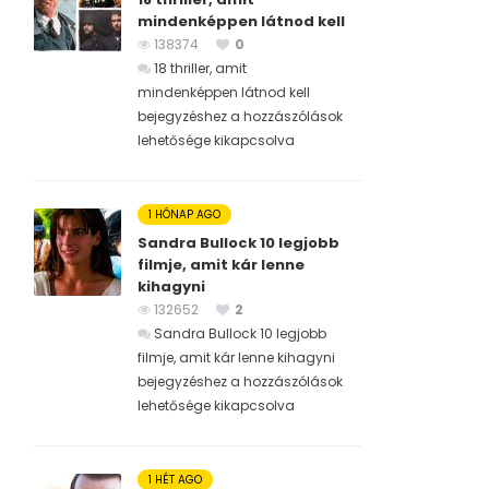
mindenképpen látnod kell
138374
0
18 thriller, amit
mindenképpen látnod kell
bejegyzéshez
a hozzászólások
lehetősége kikapcsolva
1 HÓNAP AGO
Sandra Bullock 10 legjobb
filmje, amit kár lenne
kihagyni
132652
2
Sandra Bullock 10 legjobb
filmje, amit kár lenne kihagyni
bejegyzéshez
a hozzászólások
lehetősége kikapcsolva
1 HÉT AGO