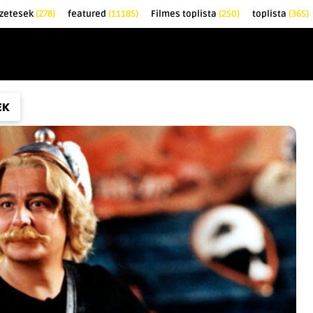
zetesek
(278)
featured
(11185)
Filmes toplista
(250)
toplista
(365)
EK
KRITIKÁK
TOPLISTÁK
FILMAJÁNLÓ