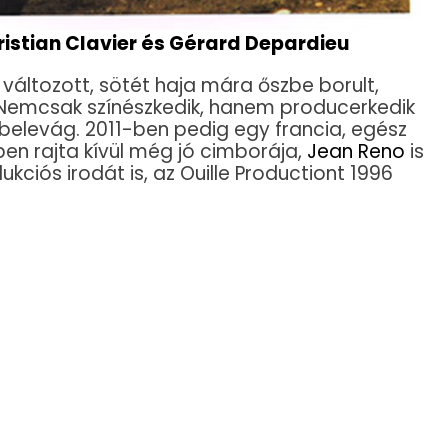
hristian Clavier és Gérard Depardieu
 változott, sötét haja mára őszbe borult,
t. Nemcsak színészkedik, hanem producerkedik
s belevág. 2011-ben pedig egy francia, egész
ben rajta kívül még jó cimborája,
Jean Reno
is
ukciós irodát is, az Ouille Productiont 1996