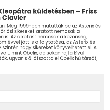
 Kleopátra küldetésben – Friss
n Clavier
kban. Még 1999-ben mutatták be az Asterix és
 óriási sikereket aratott nemcsak a
 is. Az alkotást nemcsak a közönség,
om évvel jött is a folytatása, az Asterix és
 szintén nagy sikereket könyvelhetett el. A
olt, mint Obelix, de sokan rajta kívül
ták, ugyanis ő játszotta el Obelix hű társát,