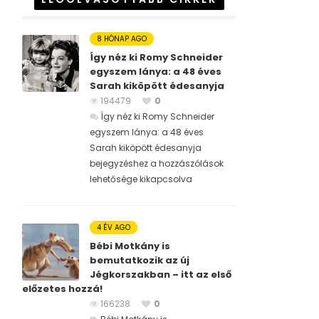
8 HÓNAP AGO
Így néz ki Romy Schneider
egyszem lánya: a 48 éves
Sarah kiköpött édesanyja
194479
0
Így néz ki Romy Schneider
egyszem lánya: a 48 éves
Sarah kiköpött édesanyja
bejegyzéshez
a hozzászólások
lehetősége kikapcsolva
4 ÉV AGO
Bébi Motkány is
bemutatkozik az új
Jégkorszakban – itt az első
előzetes hozzá!
166238
0