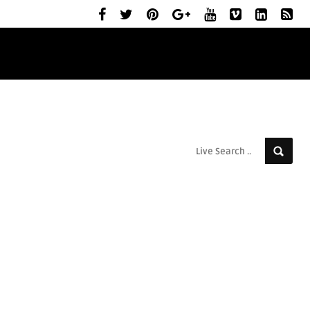
ELŐZETESEK
MOZIBEMUTATÓK
RÓLUNK