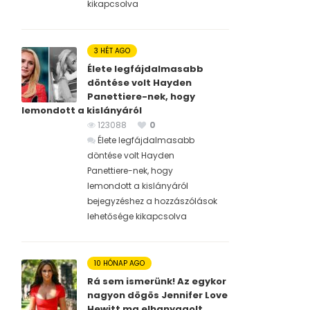
kikapcsolva
3 HÉT AGO
Élete legfájdalmasabb
döntése volt Hayden
Panettiere-nek, hogy
lemondott a kislányáról
123088
0
Élete legfájdalmasabb
döntése volt Hayden
Panettiere-nek, hogy
lemondott a kislányáról
bejegyzéshez
a hozzászólások
lehetősége kikapcsolva
10 HÓNAP AGO
Rá sem ismerünk! Az egykor
nagyon dögös Jennifer Love
Hewitt ma elhanyagolt