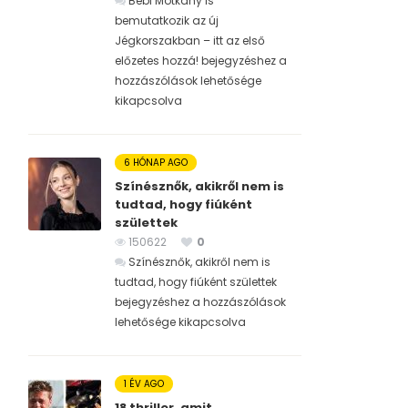
Bébi Motkány is
bemutatkozik az új
Jégkorszakban – itt az első
előzetes hozzá! bejegyzéshez
a
hozzászólások lehetősége
kikapcsolva
6 HÓNAP AGO
Színésznők, akikről nem is
tudtad, hogy fiúként
születtek
150622
0
Színésznők, akikről nem is
tudtad, hogy fiúként születtek
bejegyzéshez
a hozzászólások
lehetősége kikapcsolva
1 ÉV AGO
18 thriller, amit