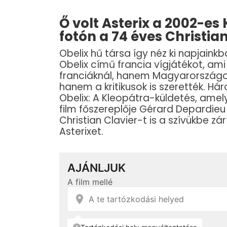
Ő volt Asterix a 2002-es
fotón a 74 éves Christia
Obelix hű társa így néz ki napjain
Obelix című francia vígjátékot, ami
franciáknál, hanem Magyarországon
hanem a kritikusok is szerették. Hár
Obelix: A Kleopátra-küldetés, amely
film főszereplője Gérard Depardieu v
Christian Clavier-t is a szívükbe zár
Asterixet.