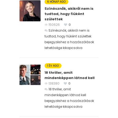
6 HÓNAP AGO
Színésznők, akikről nem is
tudtad, hogy fiúként
születtek
150626
0
Színésznők, akikről nem is
tudtad, hogy fiúként születtek
bejegyzéshez
a hozzászólások
lehetősége kikapcsolva
1 ÉV AGO
18 thriller, amit
mindenképpen látnod kell
138380
0
18 thriller, amit
mindenképpen látnod kell
bejegyzéshez
a hozzászólások
lehetősége kikapcsolva