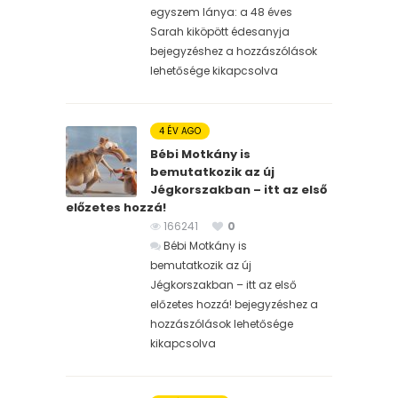
egyszem lánya: a 48 éves
Sarah kiköpött édesanyja
bejegyzéshez
a hozzászólások
lehetősége kikapcsolva
4 ÉV AGO
Bébi Motkány is
bemutatkozik az új
Jégkorszakban – itt az első
előzetes hozzá!
166241
0
Bébi Motkány is
bemutatkozik az új
Jégkorszakban – itt az első
előzetes hozzá! bejegyzéshez
a
hozzászólások lehetősége
kikapcsolva