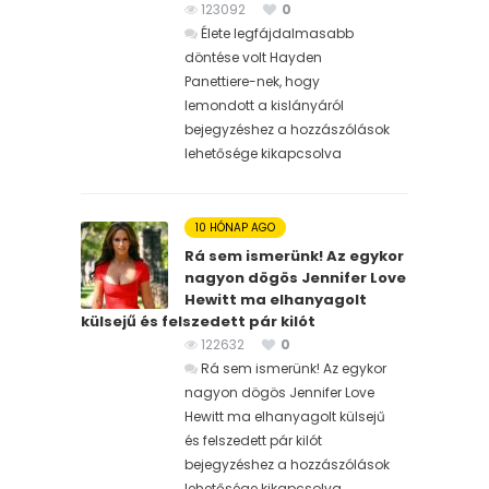
123092
0
Élete legfájdalmasabb
döntése volt Hayden
Panettiere-nek, hogy
lemondott a kislányáról
bejegyzéshez
a hozzászólások
lehetősége kikapcsolva
10 HÓNAP AGO
Rá sem ismerünk! Az egykor
nagyon dögös Jennifer Love
Hewitt ma elhanyagolt
külsejű és felszedett pár kilót
122632
0
Rá sem ismerünk! Az egykor
nagyon dögös Jennifer Love
Hewitt ma elhanyagolt külsejű
és felszedett pár kilót
bejegyzéshez
a hozzászólások
lehetősége kikapcsolva