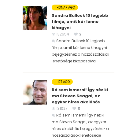
1 HÓNAP AGO
Sandra Bullock 10 legjobb
filmje, amit kár lenne
kihagyni
132654
2
Sandra Bullock 10 legjobb
filmje, amit kár lenne kihagyni
bejegyzéshez
a hozzászólások
lehetősége kikapcsolva
1 HÉT AGO
Rá sem ismerni! Így néz ki
ma Steven Seagal, az
egykor híres akcióhős
131027
0
Rá sem ismerni! Így néz ki
ma Steven Seagal, az egykor
híres akcióhős bejegyzéshez
a
hozzászólások lehetősége