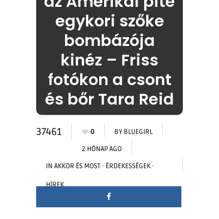
az Amerikai pite
egykori szőke
bombázója
kinéz – Friss
fotókon a csont
és bőr Tara Reid
37461
0
BY
BLUEGIRL
2 HÓNAP AGO
IN
AKKOR ÉS MOST
·
ÉRDEKESSÉGEK
·
HÍREK