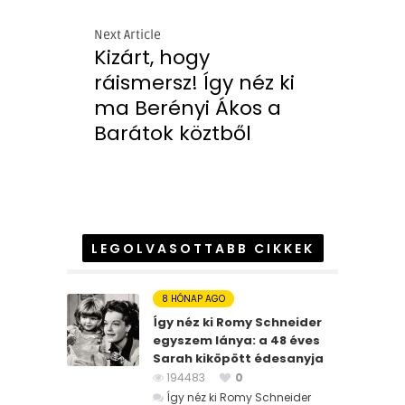
Next Article
Kizárt, hogy
ráismersz! Így néz ki
ma Berényi Ákos a
Barátok köztből
LEGOLVASOTTABB CIKKEK
8 HÓNAP AGO
Így néz ki Romy Schneider
egyszem lánya: a 48 éves
Sarah kiköpött édesanyja
194483
0
Így néz ki Romy Schneider