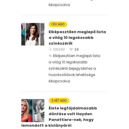
kikapcsolva
1 ÉV AGO
Elképesztően meglepő lista
a világ 10 legokosabb
színészéről
126243
26
Elképesztően meglepő lista
a világ 10 legokosabb
színészéről bejegyzéshez
a
hozzászólások lehetősége
kikapcsolva
3 HÉT AGO
Élete legfájdalmasabb
döntése volt Hayden
Panettiere-nek, hogy
lemondott a kislányáról