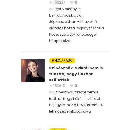
166227
0
Bébi Motkány is
bemutatkozik az új
Jégkorszakban – itt az első
előzetes hozzá! bejegyzéshez
a
hozzászólások lehetősége
kikapcsolva
6 HÓNAP AGO
Színésznők, akikről nem is
tudtad, hogy fiúként
születtek
150615
0
Színésznők, akikről nem is
tudtad, hogy fiúként születtek
bejegyzéshez
a hozzászólások
lehetősége kikapcsolva