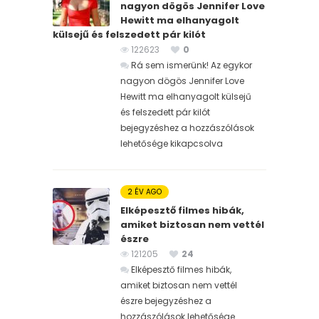
nagyon dögös Jennifer Love
Hewitt ma elhanyagolt
külsejű és felszedett pár kilót
122623
0
Rá sem ismerünk! Az egykor
nagyon dögös Jennifer Love
Hewitt ma elhanyagolt külsejű
és felszedett pár kilót
bejegyzéshez
a hozzászólások
lehetősége kikapcsolva
2 ÉV AGO
Elképesztő filmes hibák,
amiket biztosan nem vettél
észre
121205
24
Elképesztő filmes hibák,
amiket biztosan nem vettél
észre bejegyzéshez
a
hozzászólások lehetősége