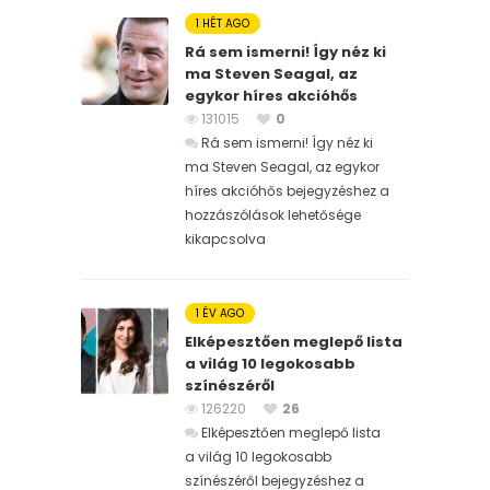
1 HÉT AGO
Rá sem ismerni! Így néz ki
ma Steven Seagal, az
egykor híres akcióhős
131015
0
Rá sem ismerni! Így néz ki
ma Steven Seagal, az egykor
híres akcióhős bejegyzéshez
a
hozzászólások lehetősége
kikapcsolva
1 ÉV AGO
Elképesztően meglepő lista
a világ 10 legokosabb
színészéről
126220
26
Elképesztően meglepő lista
a világ 10 legokosabb
színészéről bejegyzéshez
a