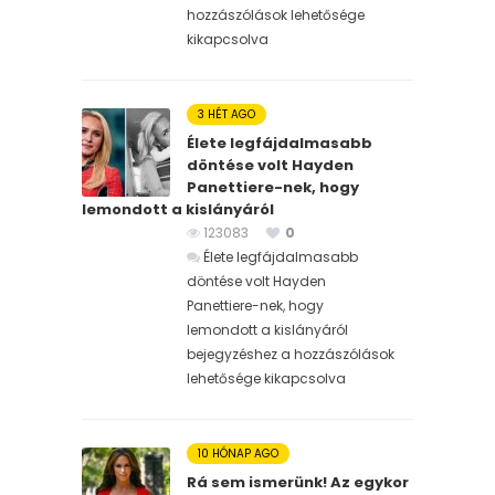
hozzászólások lehetősége
kikapcsolva
3 HÉT AGO
Élete legfájdalmasabb
döntése volt Hayden
Panettiere-nek, hogy
lemondott a kislányáról
123083
0
Élete legfájdalmasabb
döntése volt Hayden
Panettiere-nek, hogy
lemondott a kislányáról
bejegyzéshez
a hozzászólások
lehetősége kikapcsolva
10 HÓNAP AGO
Rá sem ismerünk! Az egykor