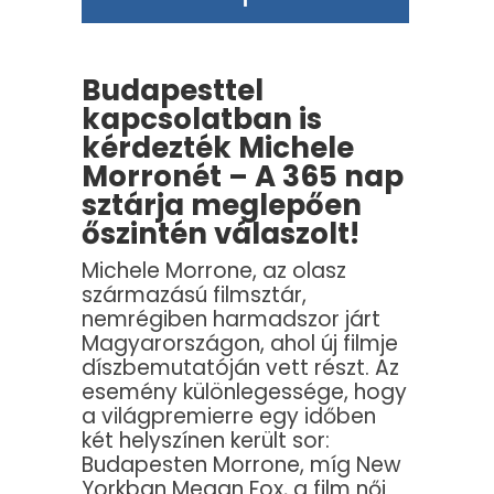
Budapesttel
kapcsolatban is
kérdezték Michele
Morronét – A 365 nap
sztárja meglepően
őszintén válaszolt!
Michele Morrone, az olasz
származású filmsztár,
nemrégiben harmadszor járt
Magyarországon, ahol új filmje
díszbemutatóján vett részt. Az
esemény különlegessége, hogy
a világpremierre egy időben
két helyszínen került sor:
Budapesten Morrone, míg New
Yorkban Megan Fox, a film női