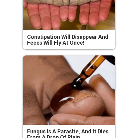
Constipation Will Disappear And
Feces Will Fly At Once!
Fungus Is A Parasite, And It Dies
From A Drop Of Plain...