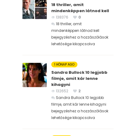
18 thriller, amit
mindenképpen látnod kell
138376
0
18 thriller, amit
mindenképpen látnod kell
bejegyzéshez
a hozzászólások
lehetősége kikapcsolva
1 HÓNAP AGO
Sandra Bullock 10 legjobb
filmje, amit kár lenne
kihagyni
132652
2
Sandra Bullock 10 legjobb
filmje, amit kár lenne kihagyni
bejegyzéshez
a hozzászólások
lehetősége kikapcsolva