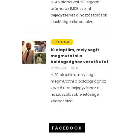
A valaha volt 20 legjobb
dráma az IMDB szerint
bejegyzéshez
a hozzászólások
lehetősége kikapcsolva
5 ÓRA AGO
10 alapfilm, mely segít
megmutatni a
boldogsághoz vezető utat
29328
0
10 alapfilm, mely segít
megmutatni a boldogsághoz
vezető utat bejegyzéshez
a
hozzászólások lehetősége
kikapcsolva
FACEBOOK