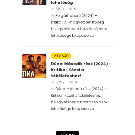
lehetőség
5198
0
Polgárháború (2024) –
kritika | A kihagyott lehetőség
bejegyzéshez
a hozzászólások
lehetősége kikapcsolva
2 ÉV AGO
Dűne: Második rész (2024) –
Kritika | Közel a
tökéleteshez!
5292
0
Dűne: Második rész (2024) –
Kritika | Közel a tökéleteshez!
bejegyzéshez
a hozzászólások
lehetősége kikapcsolva