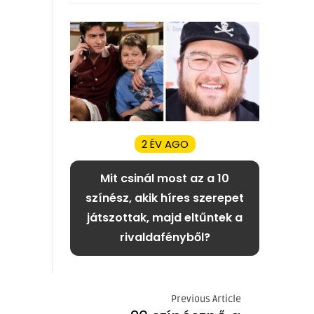
2 ÉV AGO
Mit csinál most az a 10
színész, akik híres szerepet
játszottak, majd eltűntek a
rivaldafényből?
Previous Article