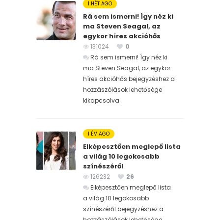
1 HÉT AGO
Rá sem ismerni! Így néz ki
ma Steven Seagal, az
egykor híres akcióhős
131024
0
Rá sem ismerni! Így néz ki
ma Steven Seagal, az egykor
híres akcióhős bejegyzéshez
a
hozzászólások lehetősége
kikapcsolva
1 ÉV AGO
Elképesztően meglepő lista
a világ 10 legokosabb
színészéről
126232
26
Elképesztően meglepő lista
a világ 10 legokosabb
színészéről bejegyzéshez
a
hozzászólások lehetősége