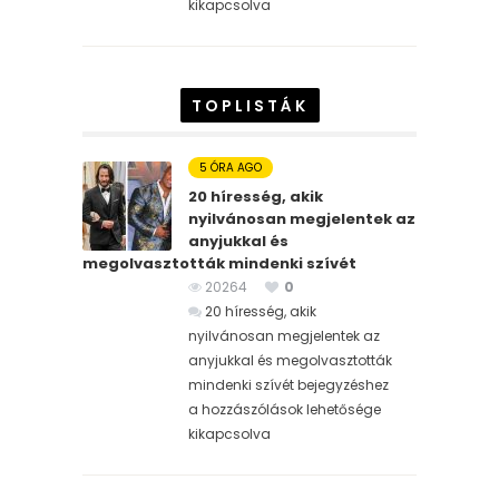
kikapcsolva
TOPLISTÁK
5 ÓRA AGO
20 híresség, akik
nyilvánosan megjelentek az
anyjukkal és
megolvasztották mindenki szívét
20264
0
20 híresség, akik
nyilvánosan megjelentek az
anyjukkal és megolvasztották
mindenki szívét bejegyzéshez
a hozzászólások lehetősége
kikapcsolva