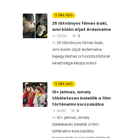
5 ÓRA AGO
25 látványos filmes baki,
ami külön díjat érdemelne
21690
0
25 látványos filmes baki,
ami külön díjat érdemelne
bejegyzéshez
a hozzászólások
lehetősége kikapcsolva
5 ÓRA AGO
10+ jelmez, amely
tökéletesen beleillik a film
történelmi korszakába
4092
0
10+ jelmez, amely
tökéletesen beleillik a film
történelmi korszakába
bejegyzéshez
a hozzászólások