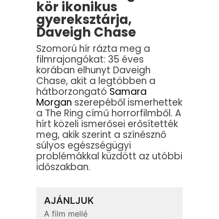
kör ikonikus
gyereksztárja,
Daveigh Chase
Szomorú hír rázta meg a
filmrajongókat: 35 éves
korában elhunyt Daveigh
Chase, akit a legtöbben a
hátborzongató
Samara
Morgan
szerepéből ismerhettek
a The Ring című horrorfilmből. A
hírt közeli ismerősei erősítették
meg, akik szerint a színésznő
súlyos egészségügyi
problémákkal küzdött az utóbbi
időszakban.