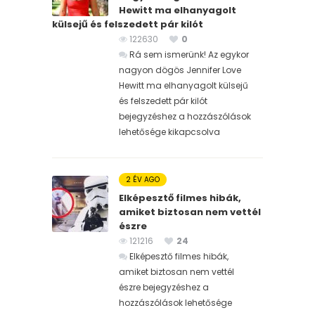
Hewitt ma elhanyagolt
külsejű és felszedett pár kilót
122630
0
Rá sem ismerünk! Az egykor
nagyon dögös Jennifer Love
Hewitt ma elhanyagolt külsejű
és felszedett pár kilót
bejegyzéshez
a hozzászólások
lehetősége kikapcsolva
2 ÉV AGO
Elképesztő filmes hibák,
amiket biztosan nem vettél
észre
121216
24
Elképesztő filmes hibák,
amiket biztosan nem vettél
észre bejegyzéshez
a
hozzászólások lehetősége