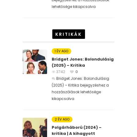
lehetősége kikapcsolva
KRITIKÁK
1 ÉV AGO
Bridget Jones: Bolondulásig
(2025) – Kritika
3742
0
Bridget Jones: Bolondulásig
(2025) – Kritika bejegyzéshez
a
hozzászólások lehetősége
kikapcsolva
2 ÉV AGO
Polgárháború (2024) –
kritika | A kihagyott