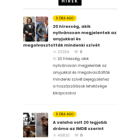
HÍREK
5 ÓRA AGO
20 híresség, akik
nyilvánosan megjelentek az
anyjukkal és
megolvasztották mindenki szívét
20264
0
20 híresség, akik
nyilvánosan megjelentek az
anyjukkal és megolvasztották
mindenki szívét bejegyzéshez
a hozzászólások lehetősége
kikapcsolva
5 ÓRA AGO
A valaha volt 20 legjobb
dráma az IMDB szerint
49820
0