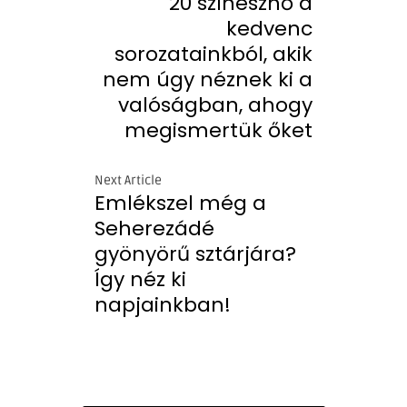
20 színésznő a
kedvenc
sorozatainkból, akik
nem úgy néznek ki a
valóságban, ahogy
megismertük őket
Next Article
Emlékszel még a
Seherezádé
gyönyörű sztárjára?
Így néz ki
napjainkban!