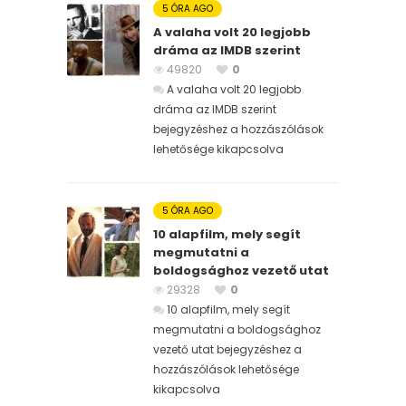
5 ÓRA AGO
A valaha volt 20 legjobb
dráma az IMDB szerint
49820
0
A valaha volt 20 legjobb
dráma az IMDB szerint
bejegyzéshez
a hozzászólások
lehetősége kikapcsolva
5 ÓRA AGO
10 alapfilm, mely segít
megmutatni a
boldogsághoz vezető utat
29328
0
10 alapfilm, mely segít
megmutatni a boldogsághoz
vezető utat bejegyzéshez
a
hozzászólások lehetősége
kikapcsolva