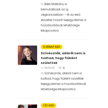
Bébi Motkány is
bemutatkozik az új
Jégkorszakban – itt az első
előzetes hozzá! bejegyzéshez
a
hozzászólások lehetősége
kikapcsolva
6 HÓNAP AGO
Színésznők, akikről nem is
tudtad, hogy fiúként
születtek
150625
0
Színésznők, akikről nem is
tudtad, hogy fiúként születtek
bejegyzéshez
a hozzászólások
lehetősége kikapcsolva
1 ÉV AGO