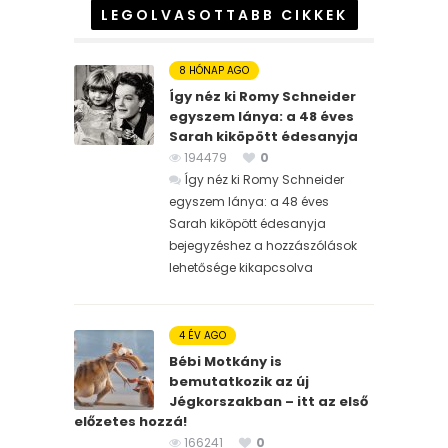
LEGOLVASOTTABB CIKKEK
8 HÓNAP AGO
Így néz ki Romy Schneider
egyszem lánya: a 48 éves
Sarah kiköpött édesanyja
194479
0
Így néz ki Romy Schneider
egyszem lánya: a 48 éves
Sarah kiköpött édesanyja
bejegyzéshez
a hozzászólások
lehetősége kikapcsolva
4 ÉV AGO
Bébi Motkány is
bemutatkozik az új
Jégkorszakban – itt az első
előzetes hozzá!
166241
0