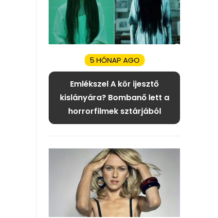
5 HÓNAP AGO
Emlékszel A kör ijesztő
kislányára? Bombanő lett a
horrorfilmek sztárjából