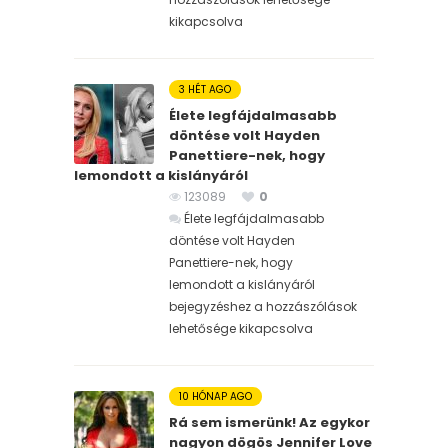
kikapcsolva
3 HÉT AGO
Élete legfájdalmasabb
döntése volt Hayden
Panettiere-nek, hogy
lemondott a kislányáról
123089
0
Élete legfájdalmasabb
döntése volt Hayden
Panettiere-nek, hogy
lemondott a kislányáról
bejegyzéshez
a hozzászólások
lehetősége kikapcsolva
10 HÓNAP AGO
Rá sem ismerünk! Az egykor
nagyon dögös Jennifer Love