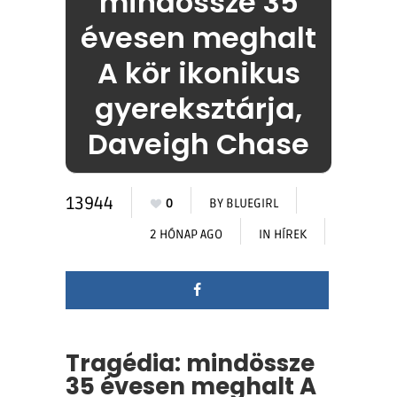
mindössze 35
évesen meghalt
A kör ikonikus
gyereksztárja,
Daveigh Chase
13944
0
BY
BLUEGIRL
2 HÓNAP AGO
IN
HÍREK
Tragédia: mindössze
35 évesen meghalt A