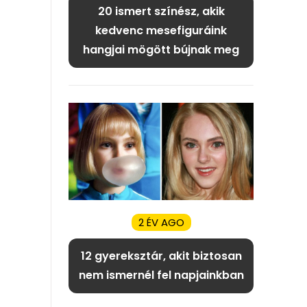
20 ismert színész, akik
kedvenc mesefiguráink
hangjai mögött bújnak meg
2 ÉV AGO
12 gyereksztár, akit biztosan
nem ismernél fel napjainkban