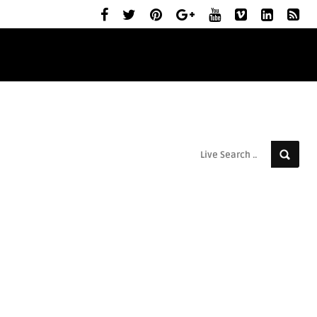
ELŐZETESEK
MOZIBEMUTATÓK
RÓLUNK