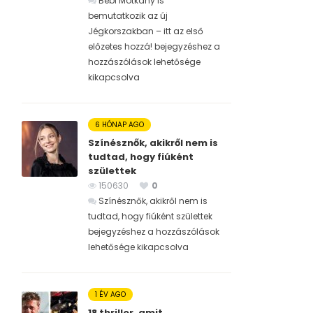
Bébi Motkány is
bemutatkozik az új
Jégkorszakban – itt az első
előzetes hozzá! bejegyzéshez
a
hozzászólások lehetősége
kikapcsolva
6 HÓNAP AGO
Színésznők, akikről nem is
tudtad, hogy fiúként
születtek
150630
0
Színésznők, akikről nem is
tudtad, hogy fiúként születtek
bejegyzéshez
a hozzászólások
lehetősége kikapcsolva
1 ÉV AGO
18 thriller, amit