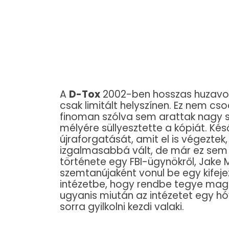
A
D-Tox
2002-ben hosszas huzavona
csak limitált helyszínen. Ez nem cs
finoman szólva sem arattak nagy si
mélyére süllyesztette a kópiát. Ké
újraforgatását, amit el is végeztek,
izgalmasabbá vált, de már ez sem s
története egy FBI-ügynökről, Jake M
szemtanújaként vonul be egy kifeje
intézetbe, hogy rendbe tegye magát
ugyanis miután az intézetet egy hóv
sorra gyilkolni kezdi valaki.