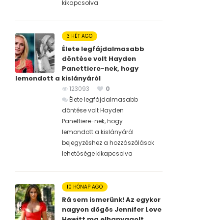
kikapcsolva
3 HÉT AGO
Élete legfájdalmasabb
döntése volt Hayden
Panettiere-nek, hogy
lemondott a kislányáról
123093
0
Élete legfájdalmasabb
döntése volt Hayden
Panettiere-nek, hogy
lemondott a kislányáról
bejegyzéshez
a hozzászólások
lehetősége kikapcsolva
10 HÓNAP AGO
Rá sem ismerünk! Az egykor
nagyon dögös Jennifer Love
Hewitt ma elhanyagolt