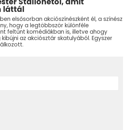
ster Stallonétől, amit
láttál
ében elsősorban akciószínészként él, a színész
ény, hogy a legtöbbször különféle
nt feltűnt komédiákban is, illetve ahogy
ibújni az akciósztár skatulyából. Egyszer
álkozott.