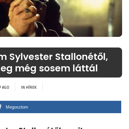
m Sylvester Stallonétől,
leg még sosem láttál
P AGO
IN
HÍREK
Megosztom