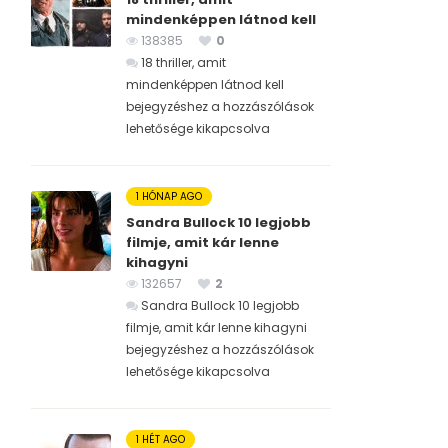
mindenképpen látnod kell
138385
0
18 thriller, amit
mindenképpen látnod kell
bejegyzéshez
a hozzászólások
lehetősége kikapcsolva
1 HÓNAP AGO
Sandra Bullock 10 legjobb
filmje, amit kár lenne
kihagyni
132657
2
Sandra Bullock 10 legjobb
filmje, amit kár lenne kihagyni
bejegyzéshez
a hozzászólások
lehetősége kikapcsolva
1 HÉT AGO