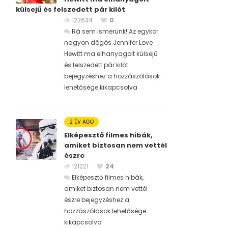
külsejű és felszedett pár kilót
122634
0
Rá sem ismerünk! Az egykor
nagyon dögös Jennifer Love
Hewitt ma elhanyagolt külsejű
és felszedett pár kilót
bejegyzéshez
a hozzászólások
lehetősége kikapcsolva
2 ÉV AGO
Elképesztő filmes hibák,
amiket biztosan nem vettél
észre
121221
24
Elképesztő filmes hibák,
amiket biztosan nem vettél
észre bejegyzéshez
a
hozzászólások lehetősége
kikapcsolva