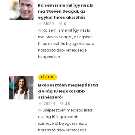
Rá sem ismerni! Így néz ki
ma Steven Seagal, az
egykor híres akcióhős
131030
0
Rá sem ismerni! Így néz ki
ma Steven Seagal, az egykor
híres akcióhős bejegyzéshez
a
hozzászólások lehetősége
kikapcsolva
1 ÉV AGO
Elképesztően meglepő lista
a világ 10 legokosabb
színészéről
126244
26
Elképesztően meglepő lista
a világ 10 legokosabb
színészéről bejegyzéshez
a
hozzászólások lehetősége