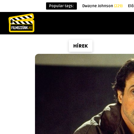
Popular tags:
Dwayne Johnson
(229)
Elő
KEZDŐOLDAL
HÍREK
ÉRDEKESSÉG