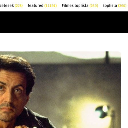
zetesek
(278)
featured
(11191)
Filmes toplista
(250)
toplista
(365)
EK
KRITIKÁK
TOPLISTÁK
FILMAJÁNLÓ