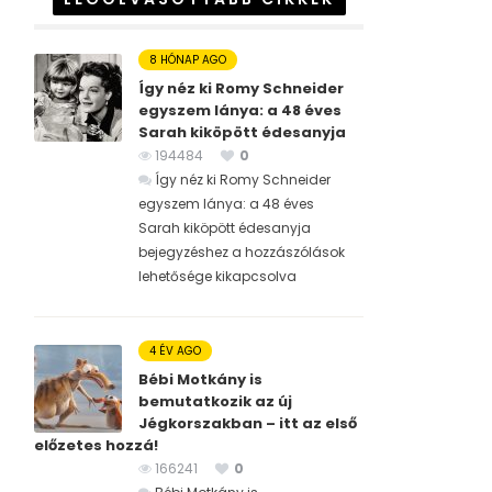
8 HÓNAP AGO
Így néz ki Romy Schneider
egyszem lánya: a 48 éves
Sarah kiköpött édesanyja
194484
0
Így néz ki Romy Schneider
egyszem lánya: a 48 éves
Sarah kiköpött édesanyja
bejegyzéshez
a hozzászólások
lehetősége kikapcsolva
4 ÉV AGO
Bébi Motkány is
bemutatkozik az új
Jégkorszakban – itt az első
előzetes hozzá!
166241
0