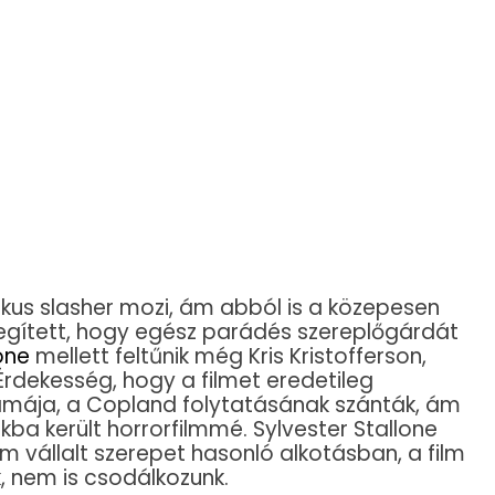
kus slasher mozi, ám abból is a közepesen
segített, hogy egész parádés szereplőgárdát
one
mellett feltűnik még Kris Kristofferson,
Érdekesség, hogy a filmet eredetileg
rámája, a Copland folytatásának szánták, ám
ikba került horrorfilmmé. Sylvester Stallone
 vállalt szerepet hasonló alkotásban, a film
, nem is csodálkozunk.