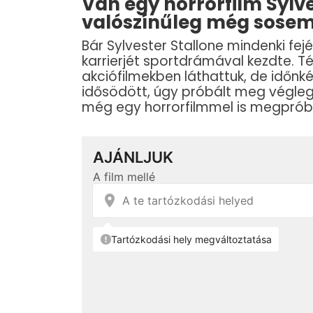
Van egy horrorfilm Sylve
valószínűleg még sosem 
Bár Sylvester Stallone mindenki fej
karrierjét sportdrámával kezdte. T
akciófilmekben láthattuk, de időnké
idősödött, úgy próbált meg végleg k
még egy horrorfilmmel is megprób