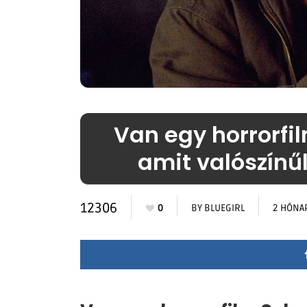
Van egy horrorfil
amit valószínű
12306
0
BY
BLUEGIRL
2 HÓNA