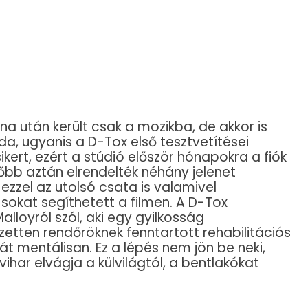
 után került csak a mozikba, de akkor is
oda, ugyanis a D-Tox első tesztvetítései
kert, ezért a stúdió először hónapokra a fiók
sőbb aztán elrendelték néhány jelenet
 ezzel az utolsó csata is valamivel
okat segíthetett a filmen. A D-Tox
alloyról szól, aki egy gyilkosság
zetten rendőröknek fenntartott rehabilitációs
 mentálisan. Ez a lépés nem jön be neki,
ihar elvágja a külvilágtól, a bentlakókat