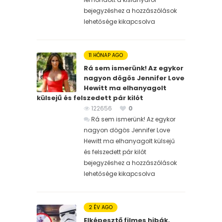
bejegyzéshez
a hozzászólások
lehetősége kikapcsolva
11 HÓNAP AGO
Rá sem ismerünk! Az egykor
nagyon dögös Jennifer Love
Hewitt ma elhanyagolt
külsejű és felszedett pár kilót
122656
0
Rá sem ismerünk! Az egykor
nagyon dögös Jennifer Love
Hewitt ma elhanyagolt külsejű
és felszedett pár kilót
bejegyzéshez
a hozzászólások
lehetősége kikapcsolva
2 ÉV AGO
Elképesztő filmes hibák,