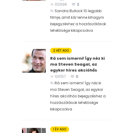
132696
2
Sandra Bullock 10 legjobb
filmje, amit kár lenne kihagyni
bejegyzéshez
a hozzászólások
lehetősége kikapcsolva
2 HÉT AGO
Rá sem ismerni! Így néz ki
ma Steven Seagal, az
egykor híres akcióhős
131057
0
Rá sem ismerni! Így néz ki
ma Steven Seagal, az egykor
híres akcióhős bejegyzéshez
a
hozzászólások lehetősége
kikapcsolva
1 ÉV AGO