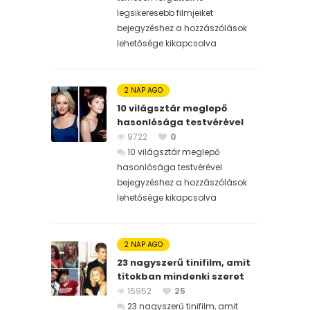
legsikeresebb filmjeiket
bejegyzéshez
a hozzászólások
lehetősége kikapcsolva
2 NAP AGO
10 világsztár meglepő
hasonlósága testvérével
9722
0
10 világsztár meglepő
hasonlósága testvérével
bejegyzéshez
a hozzászólások
lehetősége kikapcsolva
2 NAP AGO
23 nagyszerű tinifilm, amit
titokban mindenki szeret
15952
25
23 nagyszerű tinifilm, amit