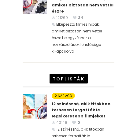
amiket biztosan nem vettél
észre
121260
24
Elképesztő filmes hibák,
amiket biztosan nem vettél
észre bejegyzéshez
a
hozzászólások lehetősége
kikapcsolva
TOPLISTÁK
2 NAP AGO
12 színésznő, akik titokban
terhesen forgatták le
legsikeresebb filmjeiket
40148
0
12 színésznő, akik titokban
terhesen forgatták le