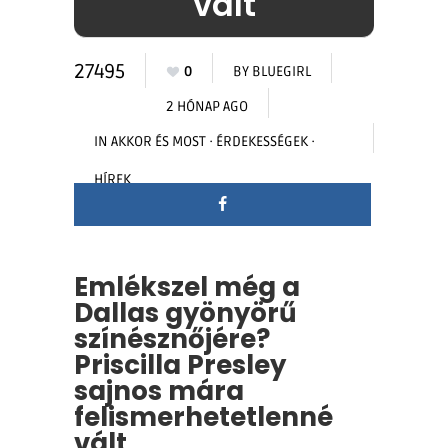
vált
27495
0
BY
BLUEGIRL
2 HÓNAP AGO
IN
AKKOR ÉS MOST
·
ÉRDEKESSÉGEK
·
HÍREK
Emlékszel még a
Dallas gyönyörű
színésznőjére?
Priscilla Presley
sajnos mára
felismerhetetlenné
vált