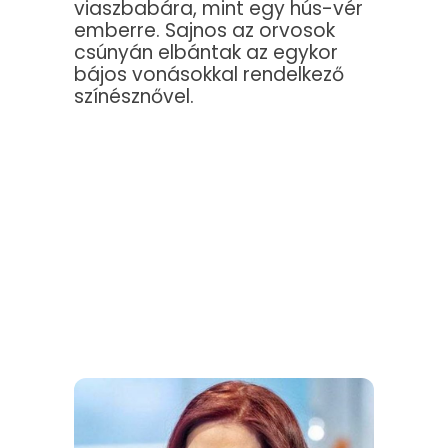
viaszbabára, mint egy hús-vér
emberre. Sajnos az orvosok
csúnyán elbántak az egykor
bájos vonásokkal rendelkező
színésznővel.