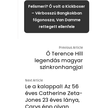
Felismeri? Ő volt a Kickboxer
– Vérbosszú Bangkokban
főgonosza, Van Damme
rettegett ellenfele
Previous Article
Ő Terence Hill
legendás magyar
szinkronhangja!
Next Article
Le a kalappal! Az 56
éves Catherine Zeta-
Jones 23 éves lánya,
Carys épp olyan