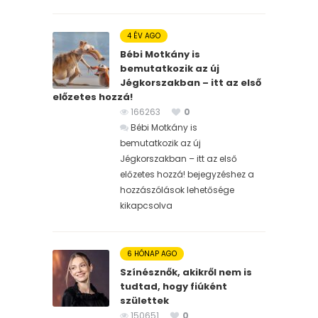
4 ÉV AGO
Bébi Motkány is
bemutatkozik az új
Jégkorszakban – itt az első
előzetes hozzá!
166263
0
Bébi Motkány is
bemutatkozik az új
Jégkorszakban – itt az első
előzetes hozzá! bejegyzéshez
a
hozzászólások lehetősége
kikapcsolva
6 HÓNAP AGO
Színésznők, akikről nem is
tudtad, hogy fiúként
születtek
150651
0