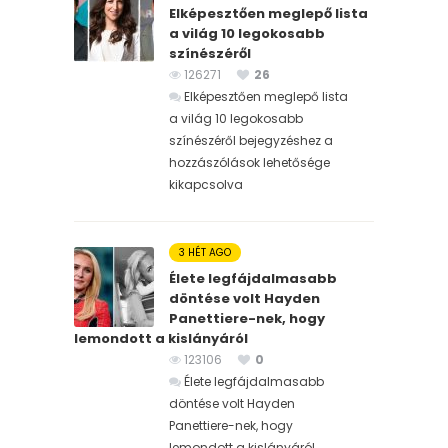
Elképesztően meglepő lista
a világ 10 legokosabb
színészéről
126271
26
Elképesztően meglepő lista
a világ 10 legokosabb
színészéről bejegyzéshez
a
hozzászólások lehetősége
kikapcsolva
3 HÉT AGO
Élete legfájdalmasabb
döntése volt Hayden
Panettiere-nek, hogy
lemondott a kislányáról
123106
0
Élete legfájdalmasabb
döntése volt Hayden
Panettiere-nek, hogy
lemondott a kislányáról