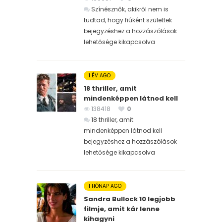
Színésznők, akikről nem is
tudtad, hogy fiúként születtek
bejegyzéshez
a hozzászólások
lehetősége kikapcsolva
1 ÉV AGO
18 thriller, amit
mindenképpen látnod kell
138418
0
18 thriller, amit
mindenképpen látnod kell
bejegyzéshez
a hozzászólások
lehetősége kikapcsolva
1 HÓNAP AGO
Sandra Bullock 10 legjobb
filmje, amit kár lenne
kihagyni