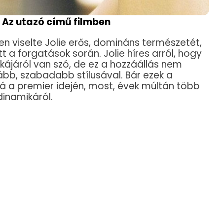
e Az utazó című filmben
n viselte Jolie erős, domináns természetét,
 a forgatások során. Jolie híres arról, hogy
kájáról van szó, de ez a hozzáállás nem
bb, szabadabb stílusával. Bár ezek a
á a premier idején, most, évek múltán több
 dinamikáról.