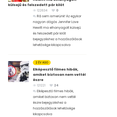
külsejű és felszedett pár kilót
122634
0
Rá sem ismerünk! Az egykor
nagyon dögös Jennifer Love
Hewitt ma elhanyagolt külsejű
és felszedett pár kilót
bejegyzéshez
a hozzászólások
lehetősége kikapcsolva
2 ÉV AGO
Elképesztő filmes hibák,
amiket biztosan nem vettél
észre
121221
24
Elképesztő filmes hibák,
amiket biztosan nem vettél
észre bejegyzéshez
a
hozzászólások lehetősége
kikapcsolva