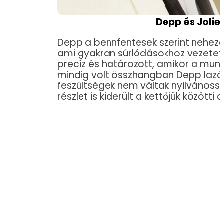
Depp és Joli
Depp a bennfentesek szerint neheze
ami gyakran súrlódásokhoz vezetett
precíz és határozott, amikor a mun
mindig volt összhangban Depp lazá
feszültségek nem váltak nyilvánoss
részlet is kiderült a kettőjük közötti