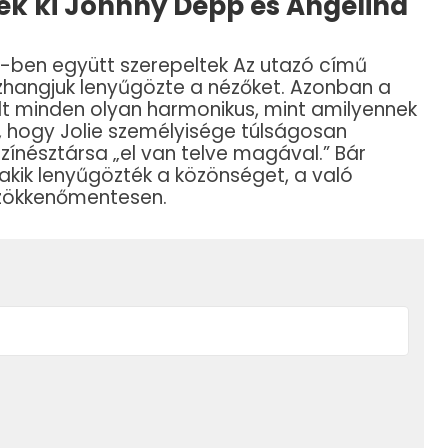
tek ki Johnny Depp és Angelina
0-ben együtt szerepeltek Az utazó című
szhangjuk lenyűgözte a nézőket. Azonban a
lt minden olyan harmonikus, mint amilyennek
t, hogy Jolie személyisége túlságosan
színésztársa „el van telve magával.” Bár
 akik lenyűgözték a közönséget, a való
zökkenőmentesen.