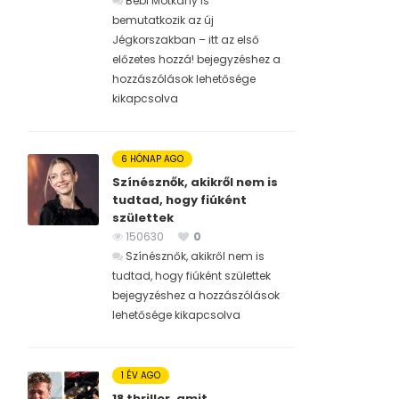
Bébi Motkány is
bemutatkozik az új
Jégkorszakban – itt az első
előzetes hozzá! bejegyzéshez
a
hozzászólások lehetősége
kikapcsolva
6 HÓNAP AGO
Színésznők, akikről nem is
tudtad, hogy fiúként
születtek
150630
0
Színésznők, akikről nem is
tudtad, hogy fiúként születtek
bejegyzéshez
a hozzászólások
lehetősége kikapcsolva
1 ÉV AGO
18 thriller, amit