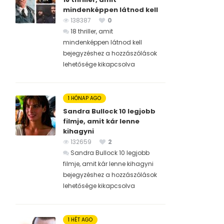
mindenképpen látnod kell
138387
0
18 thriller, amit
mindenképpen látnod kell
bejegyzéshez
a hozzászólások
lehetősége kikapcsolva
1 HÓNAP AGO
Sandra Bullock 10 legjobb
filmje, amit kár lenne
kihagyni
132659
2
Sandra Bullock 10 legjobb
filmje, amit kár lenne kihagyni
bejegyzéshez
a hozzászólások
lehetősége kikapcsolva
1 HÉT AGO