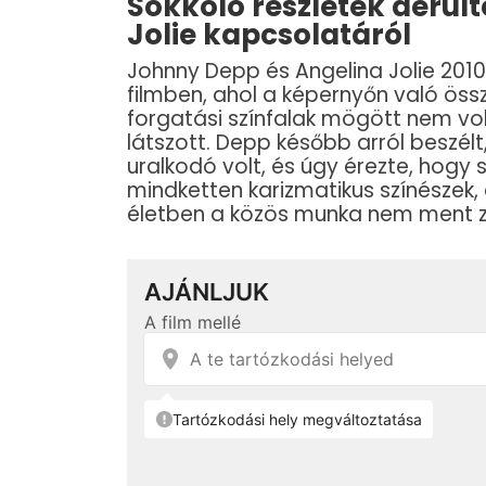
Sokkoló részletek derül
Jolie kapcsolatáról
Johnny Depp és Angelina Jolie 201
filmben, ahol a képernyőn való ös
forgatási színfalak mögött nem vo
látszott. Depp később arról beszél
uralkodó volt, és úgy érezte, hogy 
mindketten karizmatikus színészek,
életben a közös munka nem ment 