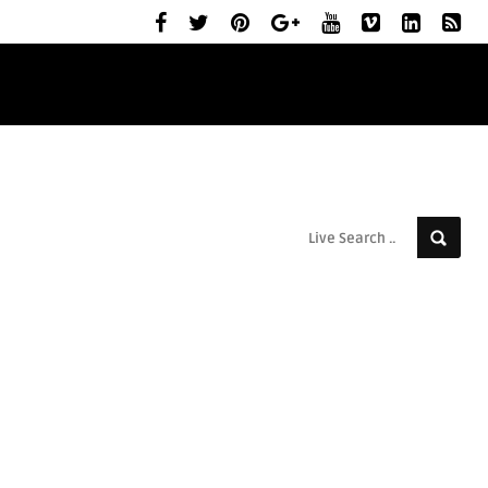
ELŐZETESEK
MOZIBEMUTATÓK
RÓLUNK