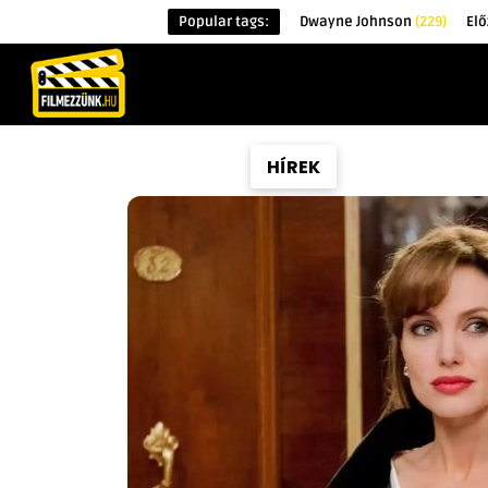
Popular tags:
Dwayne Johnson
(229)
Elő
KEZDŐOLDAL
HÍREK
ÉRDEKESSÉG