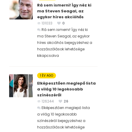
Rá sem ismerni! Így néz ki
ma Steven Seagal, az
egykor híres akcióhős
131033
0
Rá sem ismerni! Így néz ki
ma Steven Seagal, az egykor
híres akcióhős bejegyzéshez
a
hozzászólások lehetősége
kikapcsolva
1 ÉV AGO
Elképesztően meglepő lista
a világ 10 legokosabb
színészéről
126244
26
Elképesztően meglepő lista
a világ 10 legokosabb
színészéről bejegyzéshez
a
hozzászólások lehetősége