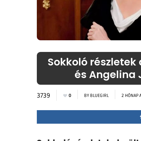
Sokkoló részletek
és Angelina 
3739
0
BY
BLUEGIRL
2 HÓNAP 