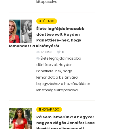
kikapcsolva
3 HÉT AGO
Élete legfájdalmasabb
döntése volt Hayden
Panettiere-nek, hogy
lemondott a kislányáról
123093
0
Élete legfájdalmasabb
döntése volt Hayden
Panettiere-nek, hogy
lemondott a kislányáról
bejegyzéshez
a hozzászólások
lehetősége kikapcsolva
11 HÓNAP AGO
Rá sem ismerünk! Az egykor
nagyon dögös Jennifer Love
Hewitt ma elhanyagolt