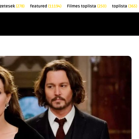
zetesek
(278)
featured
(11194)
Filmes toplista
(250)
toplista
(365)
EK
KRITIKÁK
TOPLISTÁK
FILMAJÁNLÓ