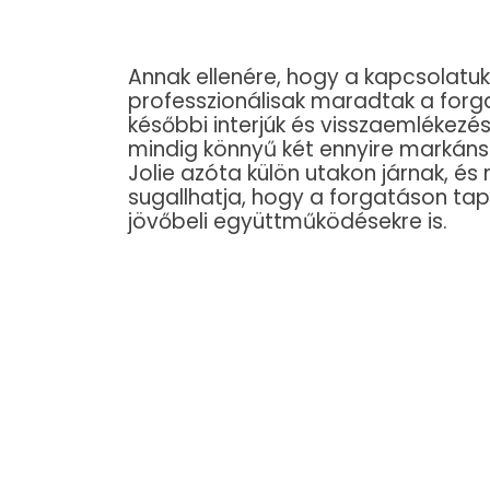
Annak ellenére, hogy a kapcsolatuk
professzionálisak maradtak a forgat
későbbi interjúk és visszaemlékezé
mindig könnyű két ennyire markáns
Jolie azóta külön utakon járnak, é
sugallhatja, hogy a forgatáson tap
jövőbeli együttműködésekre is.