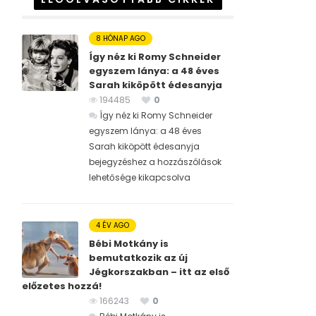
8 HÓNAP AGO
Így néz ki Romy Schneider
egyszem lánya: a 48 éves
Sarah kiköpött édesanyja
194485
0
Így néz ki Romy Schneider
egyszem lánya: a 48 éves
Sarah kiköpött édesanyja
bejegyzéshez
a hozzászólások
lehetősége kikapcsolva
4 ÉV AGO
Bébi Motkány is
bemutatkozik az új
Jégkorszakban – itt az első
előzetes hozzá!
166243
0