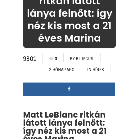
ritkán látott
lánya felnőtt: így
néz kis most a 21
éves Marina
9301
0
BY
BLUEGIRL
2 HÓNAP AGO
IN
HÍREK
Matt LeBlanc ritkán
látott lánya felnőtt:
így néz kis most a 21