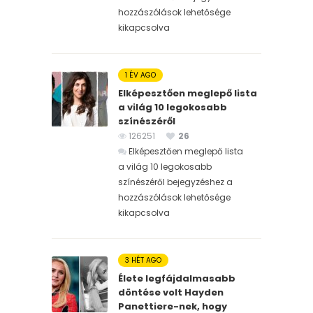
hozzászólások lehetősége
kikapcsolva
1 ÉV AGO
Elképesztően meglepő lista
a világ 10 legokosabb
színészéről
126251
26
Elképesztően meglepő lista
a világ 10 legokosabb
színészéről bejegyzéshez
a
hozzászólások lehetősége
kikapcsolva
3 HÉT AGO
Élete legfájdalmasabb
döntése volt Hayden
Panettiere-nek, hogy