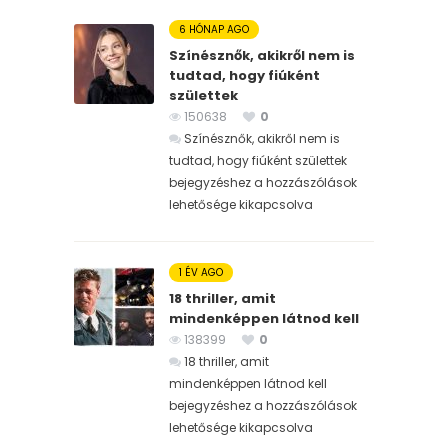
6 HÓNAP AGO
Színésznők, akikről nem is
tudtad, hogy fiúként
születtek
150638
0
Színésznők, akikről nem is
tudtad, hogy fiúként születtek
bejegyzéshez
a hozzászólások
lehetősége kikapcsolva
1 ÉV AGO
18 thriller, amit
mindenképpen látnod kell
138399
0
18 thriller, amit
mindenképpen látnod kell
bejegyzéshez
a hozzászólások
lehetősége kikapcsolva