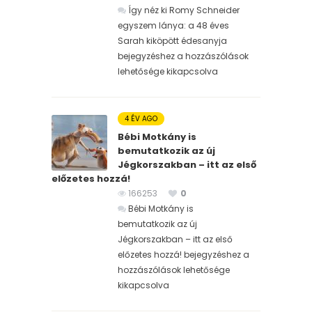
Így néz ki Romy Schneider
egyszem lánya: a 48 éves
Sarah kiköpött édesanyja
bejegyzéshez
a hozzászólások
lehetősége kikapcsolva
4 ÉV AGO
Bébi Motkány is
bemutatkozik az új
Jégkorszakban – itt az első
előzetes hozzá!
166253
0
Bébi Motkány is
bemutatkozik az új
Jégkorszakban – itt az első
előzetes hozzá! bejegyzéshez
a
hozzászólások lehetősége
kikapcsolva