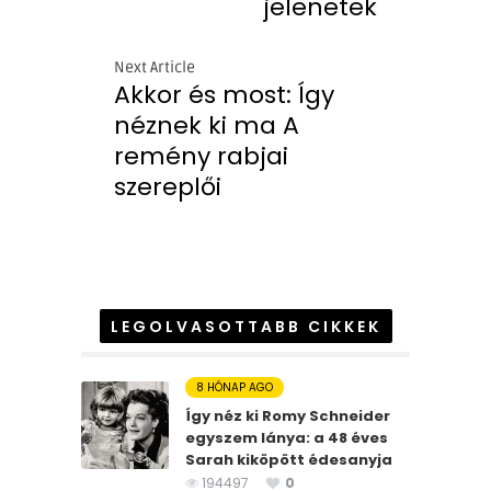
jelenetek
Next Article
Akkor és most: Így
néznek ki ma A
remény rabjai
szereplői
LEGOLVASOTTABB CIKKEK
8 HÓNAP AGO
Így néz ki Romy Schneider
egyszem lánya: a 48 éves
Sarah kiköpött édesanyja
194497
0