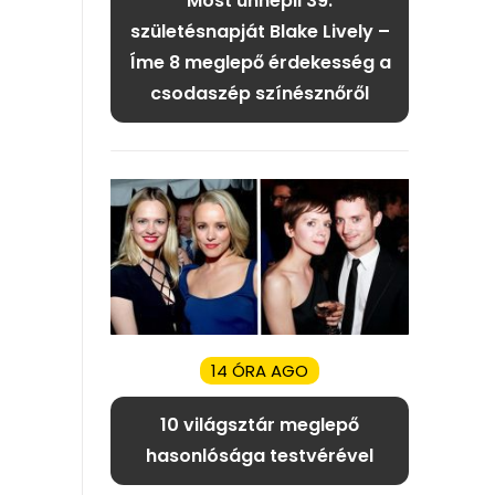
Most ünnepli 39.
születésnapját Blake Lively –
Íme 8 meglepő érdekesség a
csodaszép színésznőről
14 ÓRA AGO
10 világsztár meglepő
hasonlósága testvérével