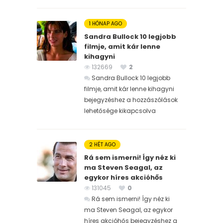
1 HÓNAP AGO
Sandra Bullock 10 legjobb
filmje, amit kár lenne
kihagyni
132669
2
Sandra Bullock 10 legjobb
filmje, amit kár lenne kihagyni
bejegyzéshez
a hozzászólások
lehetősége kikapcsolva
2 HÉT AGO
Rá sem ismerni! Így néz ki
ma Steven Seagal, az
egykor híres akcióhős
131045
0
Rá sem ismerni! Így néz ki
ma Steven Seagal, az egykor
híres akcióhős bejegyzéshez
a