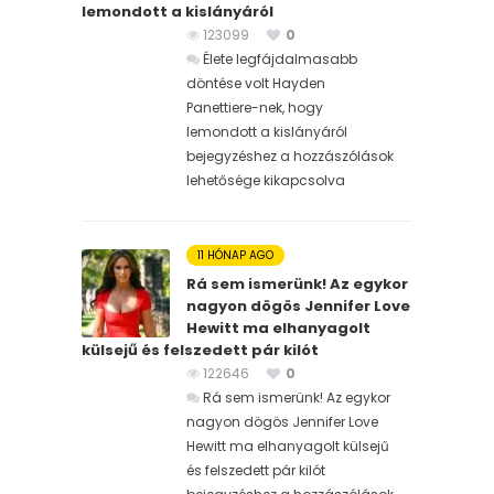
lemondott a kislányáról
123099
0
Élete legfájdalmasabb
döntése volt Hayden
Panettiere-nek, hogy
lemondott a kislányáról
bejegyzéshez
a hozzászólások
lehetősége kikapcsolva
11 HÓNAP AGO
Rá sem ismerünk! Az egykor
nagyon dögös Jennifer Love
Hewitt ma elhanyagolt
külsejű és felszedett pár kilót
122646
0
Rá sem ismerünk! Az egykor
nagyon dögös Jennifer Love
Hewitt ma elhanyagolt külsejű
és felszedett pár kilót