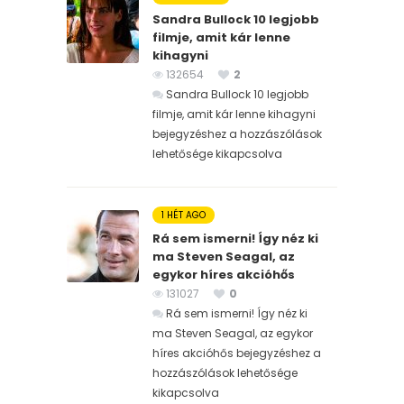
Sandra Bullock 10 legjobb
filmje, amit kár lenne
kihagyni
132654
2
Sandra Bullock 10 legjobb
filmje, amit kár lenne kihagyni
bejegyzéshez
a hozzászólások
lehetősége kikapcsolva
1 HÉT AGO
Rá sem ismerni! Így néz ki
ma Steven Seagal, az
egykor híres akcióhős
131027
0
Rá sem ismerni! Így néz ki
ma Steven Seagal, az egykor
híres akcióhős bejegyzéshez
a
hozzászólások lehetősége
kikapcsolva