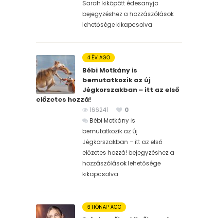
Sarah kiköpött édesanyja
bejegyzéshez
a hozzászólások
lehetősége kikapcsolva
4 ÉV AGO
Bébi Motkány is
bemutatkozik az új
Jégkorszakban – itt az első
előzetes hozzá!
166241
0
Bébi Motkány is
bemutatkozik az új
Jégkorszakban – itt az első
előzetes hozzá! bejegyzéshez
a
hozzászólások lehetősége
kikapcsolva
6 HÓNAP AGO