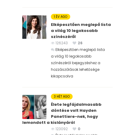
1 ÉV AGO
Elképesztően meglepő lista
a világ 10 legokosabb
színészéről
126243
26
Elképesztően meglepő lista
a világ 10 legokosabb
színészéről bejegyzéshez
a
hozzászólások lehetősége
kikapcsolva
3 HÉT AGO
Élete legfájdalmasabb
döntése volt Hayden
Panettiere-nek, hogy
lemondott a kislányáról
123092
0