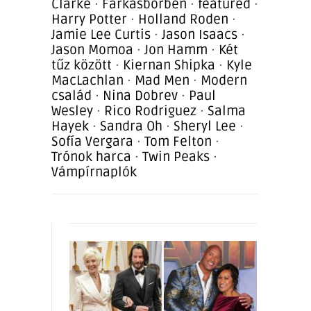
Clarke
·
Farkasbőrben
·
featured
·
Harry Potter
·
Holland Roden
·
Jamie Lee Curtis
·
Jason Isaacs
·
Jason Momoa
·
Jon Hamm
·
Két
tűz között
·
Kiernan Shipka
·
Kyle
MacLachlan
·
Mad Men
·
Modern
család
·
Nina Dobrev
·
Paul
Wesley
·
Rico Rodriguez
·
Salma
Hayek
·
Sandra Oh
·
Sheryl Lee
·
Sofía Vergara
·
Tom Felton
·
Trónok harca
·
Twin Peaks
·
Vámpírnaplók