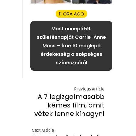
11 ÓRA AGO
Most ünnepli 59.
születésnapját Carrie-Anne
Moss – Íme 10 meglepő
érdekesség a szépséges
színésznőről
Previous Article
A 7 legizgalmasabb
kémes film, amit
vétek lenne kihagyni
Next Article