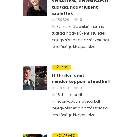
Színésznők, akikről nem is
tudtad, hogy fiúként
születtek
150626
0
Színésznők, akikről nem is
tudtad, hogy fiúként születtek
bejegyzéshez
a hozzászólások
lehetősége kikapcsolva
1 ÉV AGO
18 thriller, amit
mindenképpen látnod kell
138380
0
18 thriller, amit
mindenképpen látnod kell
bejegyzéshez
a hozzászólások
lehetősége kikapcsolva
1 HÓNAP AGO