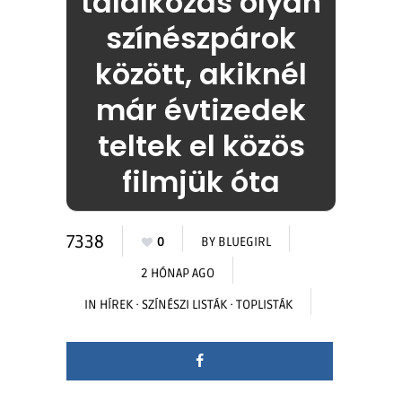
találkozás olyan
színészpárok
között, akiknél
már évtizedek
teltek el közös
filmjük óta
7338
0
BY
BLUEGIRL
2 HÓNAP AGO
IN
HÍREK
·
SZÍNÉSZI LISTÁK
·
TOPLISTÁK