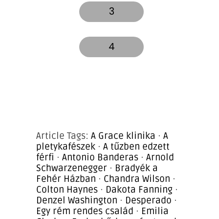
3
4
Article Tags:
A Grace klinika
·
A
pletykafészek
·
A tűzben edzett
férfi
·
Antonio Banderas
·
Arnold
Schwarzenegger
·
Bradyék a
Fehér Házban
·
Chandra Wilson
·
Colton Haynes
·
Dakota Fanning
·
Denzel Washington
·
Desperado
·
Egy rém rendes család
·
Emilia