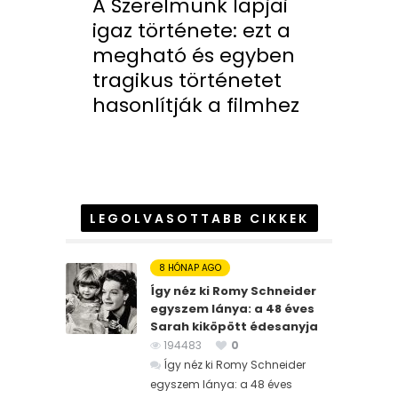
A Szerelmünk lapjai
igaz története: ezt a
megható és egyben
tragikus történetet
hasonlítják a filmhez
LEGOLVASOTTABB CIKKEK
8 HÓNAP AGO
Így néz ki Romy Schneider
egyszem lánya: a 48 éves
Sarah kiköpött édesanyja
194483
0
Így néz ki Romy Schneider
egyszem lánya: a 48 éves