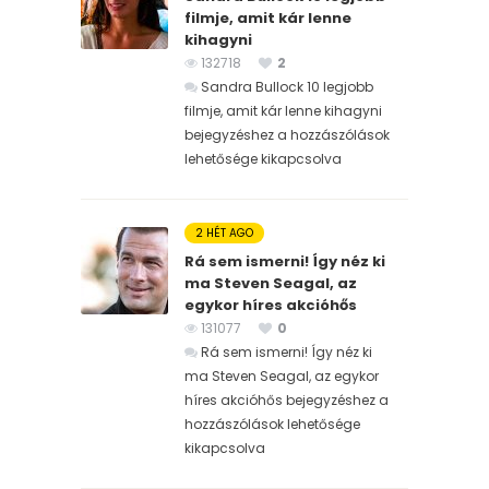
filmje, amit kár lenne
kihagyni
132718
2
Sandra Bullock 10 legjobb
filmje, amit kár lenne kihagyni
bejegyzéshez
a hozzászólások
lehetősége kikapcsolva
2 HÉT AGO
Rá sem ismerni! Így néz ki
ma Steven Seagal, az
egykor híres akcióhős
131077
0
Rá sem ismerni! Így néz ki
ma Steven Seagal, az egykor
híres akcióhős bejegyzéshez
a
hozzászólások lehetősége
kikapcsolva