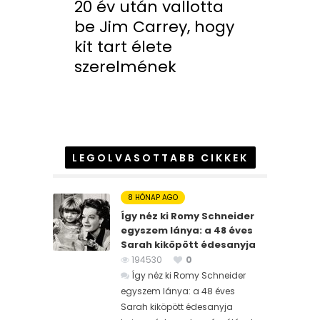
20 év után vallotta
be Jim Carrey, hogy
kit tart élete
szerelmének
LEGOLVASOTTABB CIKKEK
8 HÓNAP AGO
Így néz ki Romy Schneider
egyszem lánya: a 48 éves
Sarah kiköpött édesanyja
194530
0
Így néz ki Romy Schneider
egyszem lánya: a 48 éves
Sarah kiköpött édesanyja