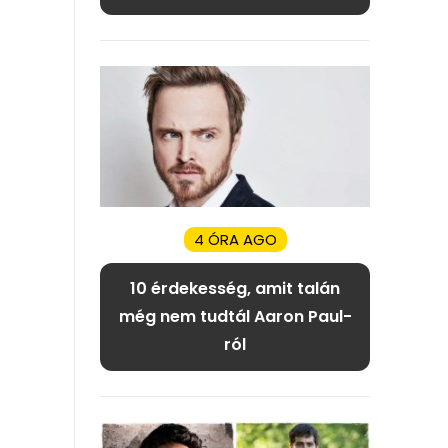
4 ÓRA AGO
10 érdekesség, amit talán
még nem tudtál Aaron Paul-
ról