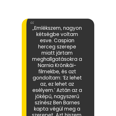
„Emlékszem, nagyon
kétségbe voltam
esve. Caspian
herceg szerepe
miatt jártam
meghallgatásokra a
Narnia Krónikái-
filmekbe, és azt
gondoltam: ‘Ez lehet
az, ez lehet az
esélyem.’ Aztán az a
jóképű, nagyszerű
színész Ben Barnes
kapta végül meg a
szerepet. Azt hiszem,