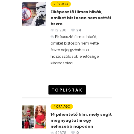
2 ÉV AGO
Elképesztő filmes hibák,
amiket biztosan nem vettél
észre
121280
24
Elképesztő filmes hibák,
amiket biztosan nem vettél
észre bejegyzéshez
a
hozzászólások lehetősége
kikapcsolva
TOPLISTÁK
4 ÓRA AGO
14 pihentető film, mely segít
megnyugtatni egy
nehezebb napodon
42678
0