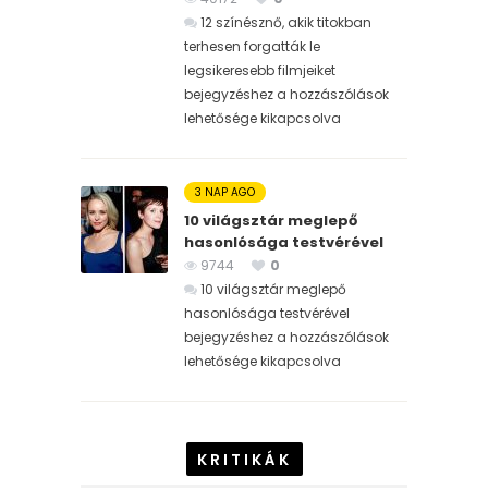
12 színésznő, akik titokban
terhesen forgatták le
legsikeresebb filmjeiket
bejegyzéshez
a hozzászólások
lehetősége kikapcsolva
3 NAP AGO
10 világsztár meglepő
hasonlósága testvérével
9744
0
10 világsztár meglepő
hasonlósága testvérével
bejegyzéshez
a hozzászólások
lehetősége kikapcsolva
KRITIKÁK