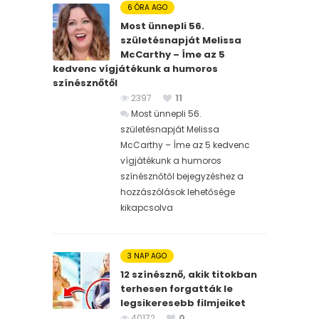
6 ÓRA AGO
Most ünnepli 56.
születésnapját Melissa
McCarthy – Íme az 5
kedvenc vígjátékunk a humoros
színésznőtől
2397
11
Most ünnepli 56.
születésnapját Melissa
McCarthy – Íme az 5 kedvenc
vígjátékunk a humoros
színésznőtől bejegyzéshez
a
hozzászólások lehetősége
kikapcsolva
3 NAP AGO
12 színésznő, akik titokban
terhesen forgatták le
legsikeresebb filmjeiket
40172
0