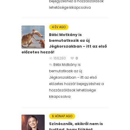
bejegyzéshez
a hozzászólások
lehetősége kikapcsolva
4 ÉV AGO
Bébi Motkány is
bemutatkozik az új
Jégkorszakban – itt az első
előzetes hozzá!
166280
0
Bébi Motkány is
bemutatkozik az új
Jégkorszakban – itt az első
előzetes hozzá! bejegyzéshez
a
hozzászólások lehetősége
kikapcsolva
6 HÓNAP AGO
Színésznők, akikről nem is
tudtad, hogy fiúként