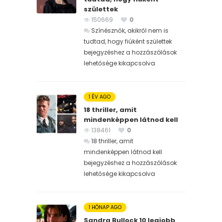
születtek
150669
0
Színésznők, akikről nem is
tudtad, hogy fiúként születtek
bejegyzéshez
a hozzászólások
lehetősége kikapcsolva
1 ÉV AGO
18 thriller, amit
mindenképpen látnod kell
138461
0
18 thriller, amit
mindenképpen látnod kell
bejegyzéshez
a hozzászólások
lehetősége kikapcsolva
1 HÓNAP AGO
Sandra Bullock 10 legjobb