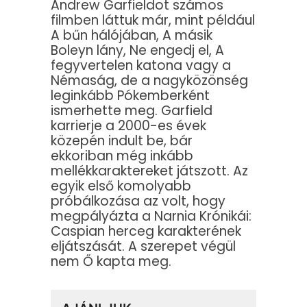
Andrew Garfieldot számos
filmben láttuk már, mint például
A bűn hálójában, A másik
Boleyn lány, Ne engedj el, A
fegyvertelen katona vagy a
Némaság, de a nagyközönség
leginkább Pókemberként
ismerhette meg. Garfield
karrierje a 2000-es évek
közepén indult be, bár
ekkoriban még inkább
mellékkaraktereket játszott. Az
egyik első komolyabb
próbálkozása az volt, hogy
megpályázta a Narnia Krónikái:
Caspian herceg karakterének
eljátszását. A szerepet végül
nem Ő kapta meg.