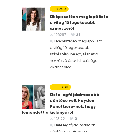
1 ÉV AGO
Elképesztően meglepő lista
a világ 10 legokosabb
színészéről
126297
26
Elképesztően meglepő lista
a világ 10 legokosabb
színészéről bejegyzéshez
a
hozzászólások lehetősége
kikapcsolva
3 HÉT AGO
Élete legfájdalmasabb
döntése volt Hayden
Panettiere-nek, hogy
lemondott a kislányáról
123122
0
Élete legfájdalmasabb
döntése volt Hayden