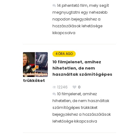
14 pihentető film, mely segít
megnyugtatni egy nehezebb
napodon bejegyzéshez
a
hozzászólások lehetősége
kikapcsolva
4 ÓRA AGO
10 filmjelenet, amihez
hihetetlen, de nem
használtak számítógépes
trükköket
12246
0
10 filmjelenet, amihez
hihetetlen, de nem használtak
számítógépes trükköket
bejegyzéshez
a hozzászólások
lehetősége kikapcsolva