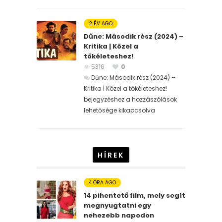
2 ÉV AGO
Dűne: Második rész (2024) –
Kritika | Közel a
tökéleteshez!
5316
0
Dűne: Második rész (2024) –
Kritika | Közel a tökéleteshez!
bejegyzéshez
a hozzászólások
lehetősége kikapcsolva
HÍREK
4 ÓRA AGO
14 pihentető film, mely segít
megnyugtatni egy
nehezebb napodon