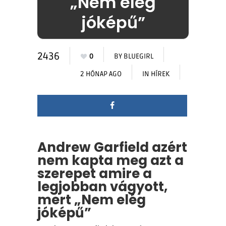
„Nem elég
jóképű”
2436
0
BY
BLUEGIRL
2 HÓNAP AGO
IN
HÍREK
Andrew Garfield azért
nem kapta meg azt a
szerepet amire a
legjobban vágyott,
mert „Nem elég
jóképű”