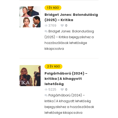
1 ÉV AGO
Bridget Jones: Bolondulásig
(2025) – Kritika
3769
0
Bridget Jones: Bolondulásig
(2025) – Kritika bejegyzéshez
a
hozzászólások lehetősége
kikapcsolva
2 ÉV AGO
Polgárháború (2024) –
kritika | A kihagyott
lehetőség
5225
0
Polgárháború (2024) –
kritika | A kihagyott lehetőség
bejegyzéshez
a hozzászólások
lehetősége kikapcsolva