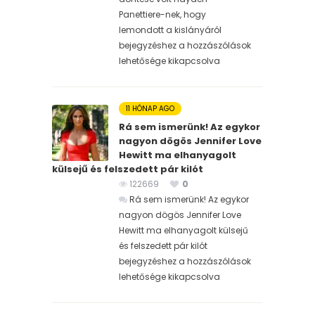
Panettiere-nek, hogy
lemondott a kislányáról
bejegyzéshez
a hozzászólások
lehetősége kikapcsolva
11 HÓNAP AGO
Rá sem ismerünk! Az egykor
nagyon dögös Jennifer Love
Hewitt ma elhanyagolt
külsejű és felszedett pár kilót
122669
0
Rá sem ismerünk! Az egykor
nagyon dögös Jennifer Love
Hewitt ma elhanyagolt külsejű
és felszedett pár kilót
bejegyzéshez
a hozzászólások
lehetősége kikapcsolva