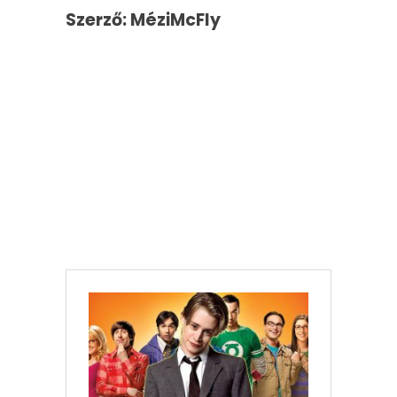
Szerző: MéziMcFly