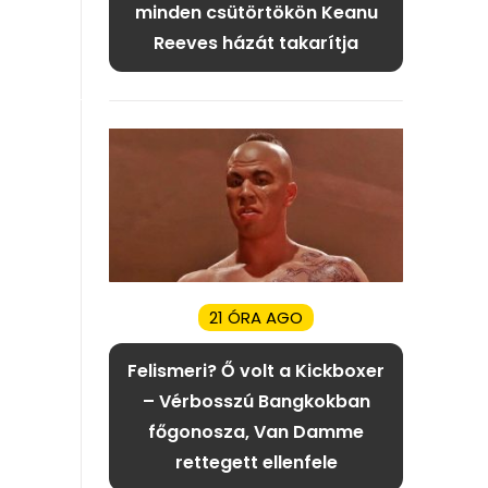
minden csütörtökön Keanu
Reeves házát takarítja
21 ÓRA AGO
Felismeri? Ő volt a Kickboxer
– Vérbosszú Bangkokban
főgonosza, Van Damme
rettegett ellenfele