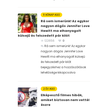
11 HÓNAP AGO
Rá sem ismerünk! Az egykor
nagyon dögös Jennifer Love
Hewitt ma elhanyagolt
külsejű és felszedett pár kilót
122656
0
Rá sem ismerünk! Az egykor
nagyon dögös Jennifer Love
Hewitt ma elhanyagolt külsejű
és felszedett pár kilót
bejegyzéshez
a hozzászólások
lehetősége kikapcsolva
2 ÉV AGO
Elképesztő filmes hibák,
amiket biztosan nem vettél
észre