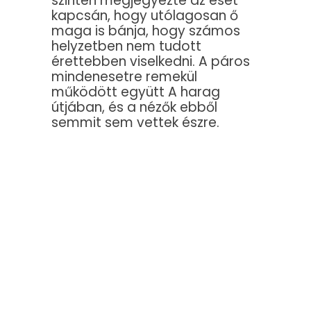
szintén megjegyezte az eset
kapcsán, hogy utólagosan ő
maga is bánja, hogy számos
helyzetben nem tudott
érettebben viselkedni. A páros
mindenesetre remekül
működött együtt A harag
útjában, és a nézők ebből
semmit sem vettek észre.