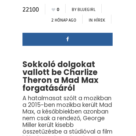
22100
0
BY
BLUEGIRL
2 HÓNAP AGO
IN
HÍREK
Sokkoló dolgokat
vallott be Charlize
Theron a Mad Max
forgatásáról
A hatalmasat szólt a mozikban
a 2015-ben mozikba került Mad
Max, a későbbiekben azonban
nem csak a rendező, George
Miller került kisebb
összetűzésbe a stúdióval a film