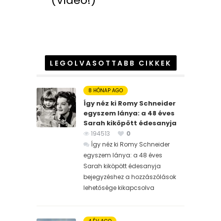
(Videó!)
LEGOLVASOTTABB CIKKEK
8 HÓNAP AGO
Így néz ki Romy Schneider
egyszem lánya: a 48 éves
Sarah kiköpött édesanyja
194513
0
Így néz ki Romy Schneider
egyszem lánya: a 48 éves
Sarah kiköpött édesanyja
bejegyzéshez
a hozzászólások
lehetősége kikapcsolva