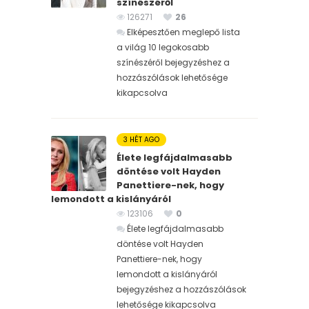
színészéről
126271
26
Elképesztően meglepő lista
a világ 10 legokosabb
színészéről bejegyzéshez
a
hozzászólások lehetősége
kikapcsolva
3 HÉT AGO
Élete legfájdalmasabb
döntése volt Hayden
Panettiere-nek, hogy
lemondott a kislányáról
123106
0
Élete legfájdalmasabb
döntése volt Hayden
Panettiere-nek, hogy
lemondott a kislányáról
bejegyzéshez
a hozzászólások
lehetősége kikapcsolva