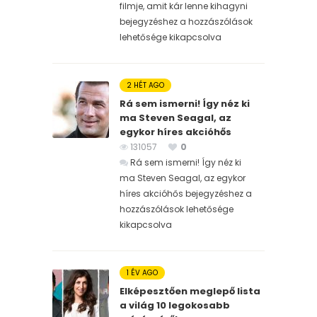
filmje, amit kár lenne kihagyni
bejegyzéshez
a hozzászólások
lehetősége kikapcsolva
2 HÉT AGO
Rá sem ismerni! Így néz ki
ma Steven Seagal, az
egykor híres akcióhős
131057
0
Rá sem ismerni! Így néz ki
ma Steven Seagal, az egykor
híres akcióhős bejegyzéshez
a
hozzászólások lehetősége
kikapcsolva
1 ÉV AGO
Elképesztően meglepő lista
a világ 10 legokosabb