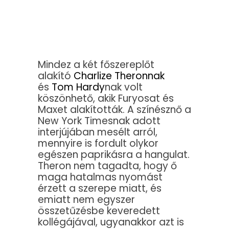
Mindez a két főszereplőt
alakító
Charlize Theronnak
és
Tom Hardy
nak volt
köszönhető, akik Furyosat és
Maxet alakították. A színésznő a
New York Timesnak adott
interjújában mesélt arról,
mennyire is fordult olykor
egészen paprikásra a hangulat.
Theron nem tagadta, hogy ő
maga hatalmas nyomást
érzett a szerepe miatt, és
emiatt nem egyszer
összetűzésbe keveredett
kollégájával, ugyanakkor azt is