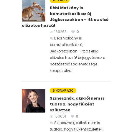
4 ÉV AGO
Bébi Motkány is
bemutatkozik az új
Jégkorszakban – itt az első
előzetes hozzá!
166263
0
Bébi Motkány is
bemutatkozik az új
Jégkorszakban – itt az első
előzetes hozzá! bejegyzéshez
a
hozzászólások lehetősége
kikapcsolva
6 HÓNAP AGO
Színésznők, akikről nem is
tudtad, hogy fiúként
születtek
150651
0
Színésznők, akikről nem is
tudtad, hogy fiúként születtek