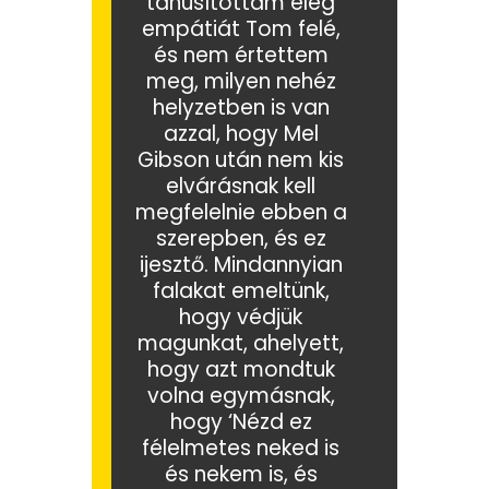
tanúsítottam elég
empátiát Tom felé,
és nem értettem
meg, milyen nehéz
helyzetben is van
azzal, hogy Mel
Gibson után nem kis
elvárásnak kell
megfelelnie ebben a
szerepben, és ez
ijesztő. Mindannyian
falakat emeltünk,
hogy védjük
magunkat, ahelyett,
hogy azt mondtuk
volna egymásnak,
hogy ‘Nézd ez
félelmetes neked is
és nekem is, és