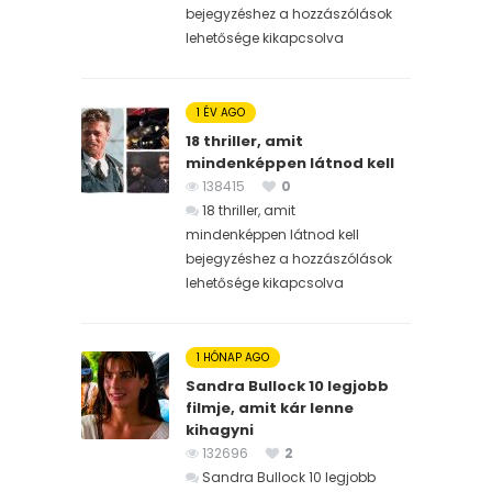
bejegyzéshez
a hozzászólások
lehetősége kikapcsolva
1 ÉV AGO
18 thriller, amit
mindenképpen látnod kell
138415
0
18 thriller, amit
mindenképpen látnod kell
bejegyzéshez
a hozzászólások
lehetősége kikapcsolva
1 HÓNAP AGO
Sandra Bullock 10 legjobb
filmje, amit kár lenne
kihagyni
132696
2
Sandra Bullock 10 legjobb