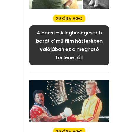
20 ÓRA AGO
A Hacsi – A leghűségesebb
barát című film hátterében
valójában ez a megható
történet áll
20 ÓRA AGO