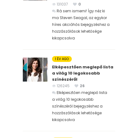
131037
0
Rá sem ismerni! Így néz ki
ma Steven Seagal, az egykor
híres akcióhős bejegyzéshez
a
hozzászólások lehetősége
kikapcsolva
1 ÉV AGO
Elképesztően meglepő lista
a világ 10 legokosabb
színészéről
126245
26
Elképesztően meglepő lista
a világ 10 legokosabb
színészéről bejegyzéshez
a
hozzászólások lehetősége
kikapcsolva