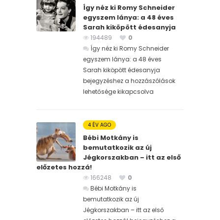
Így néz ki Romy Schneider
egyszem lánya: a 48 éves
Sarah kiköpött édesanyja
194489
0
Így néz ki Romy Schneider
egyszem lánya: a 48 éves
Sarah kiköpött édesanyja
bejegyzéshez
a hozzászólások
lehetősége kikapcsolva
4 ÉV AGO
Bébi Motkány is
bemutatkozik az új
Jégkorszakban – itt az első
előzetes hozzá!
166248
0
Bébi Motkány is
bemutatkozik az új
Jégkorszakban – itt az első