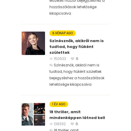
előzetes hozzá! bejegyzéshez
a
hozzászólások lehetősége
kikapcsolva
6 HÓNAP AGO
Színésznők, akikről nem is
tudtad, hogy fiúként
születtek
150633
0
Színésznők, akikről nem is
tudtad, hogy fiúként születtek
bejegyzéshez
a hozzászólások
lehetősége kikapcsolva
1 ÉV AGO
18 thriller, amit
mindenképpen látnod kell
138392
0
18 thriller, amit