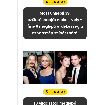
4 ÓRA AGO
Most ünnepli 39.
születésnapját Blake Lively –
Íme 8 meglepő érdekesség a
csodaszép színésznőről
5 ÓRA AGO
10 világsztár meglepő