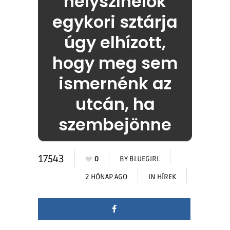
helyszínelők
egykori sztárja
úgy elhízott,
hogy meg sem
ismernénk az
utcán, ha
szembejönne
17543
0
BY
BLUEGIRL
2 HÓNAP AGO
IN
HÍREK