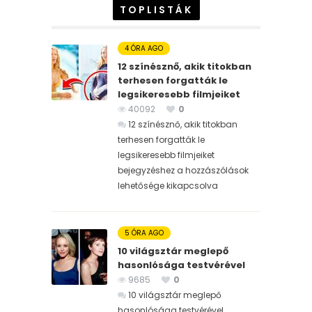
TOPLISTÁK
4 ÓRA AGO
12 színésznő, akik titokban
terhesen forgatták le
legsikeresebb filmjeiket
40092
0
12 színésznő, akik titokban
terhesen forgatták le
legsikeresebb filmjeiket
bejegyzéshez
a hozzászólások
lehetősége kikapcsolva
5 ÓRA AGO
10 világsztár meglepő
hasonlósága testvérével
9685
0
10 világsztár meglepő
hasonlósága testvérével