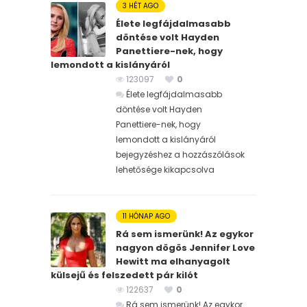
3 HÉT AGO
Élete legfájdalmasabb
döntése volt Hayden
Panettiere-nek, hogy
lemondott a kislányáról
123097
0
Élete legfájdalmasabb
döntése volt Hayden
Panettiere-nek, hogy
lemondott a kislányáról
bejegyzéshez
a hozzászólások
lehetősége kikapcsolva
11 HÓNAP AGO
Rá sem ismerünk! Az egykor
nagyon dögös Jennifer Love
Hewitt ma elhanyagolt
külsejű és felszedett pár kilót
122637
0
Rá sem ismerünk! Az egykor