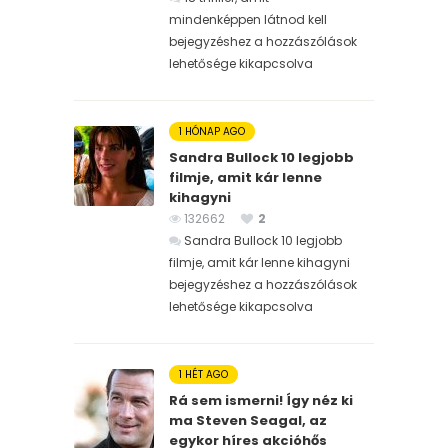
mindenképpen látnod kell
bejegyzéshez
a hozzászólások
lehetősége kikapcsolva
1 HÓNAP AGO
Sandra Bullock 10 legjobb
filmje, amit kár lenne
kihagyni
132662
2
Sandra Bullock 10 legjobb
filmje, amit kár lenne kihagyni
bejegyzéshez
a hozzászólások
lehetősége kikapcsolva
1 HÉT AGO
Rá sem ismerni! Így néz ki
ma Steven Seagal, az
egykor híres akcióhős