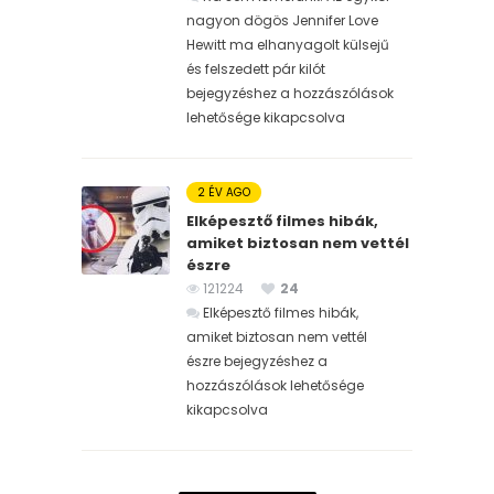
nagyon dögös Jennifer Love
Hewitt ma elhanyagolt külsejű
és felszedett pár kilót
bejegyzéshez
a hozzászólások
lehetősége kikapcsolva
2 ÉV AGO
Elképesztő filmes hibák,
amiket biztosan nem vettél
észre
121224
24
Elképesztő filmes hibák,
amiket biztosan nem vettél
észre bejegyzéshez
a
hozzászólások lehetősége
kikapcsolva