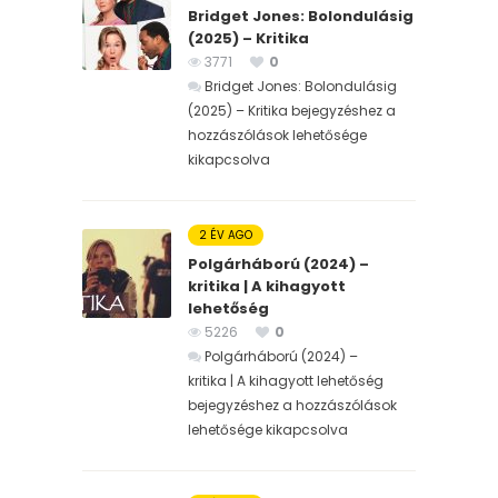
Bridget Jones: Bolondulásig
(2025) – Kritika
3771
0
Bridget Jones: Bolondulásig
(2025) – Kritika bejegyzéshez
a
hozzászólások lehetősége
kikapcsolva
2 ÉV AGO
Polgárháború (2024) –
kritika | A kihagyott
lehetőség
5226
0
Polgárháború (2024) –
kritika | A kihagyott lehetőség
bejegyzéshez
a hozzászólások
lehetősége kikapcsolva