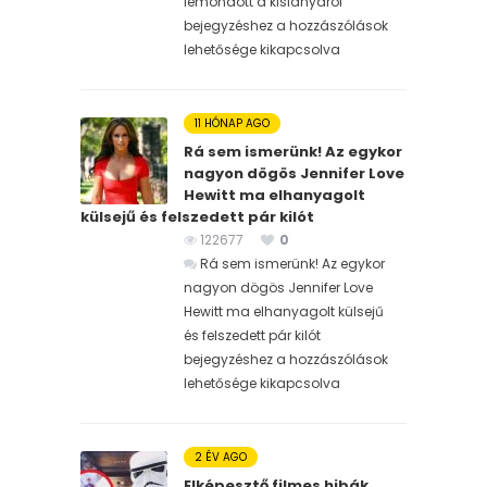
lemondott a kislányáról
bejegyzéshez
a hozzászólások
lehetősége kikapcsolva
11 HÓNAP AGO
Rá sem ismerünk! Az egykor
nagyon dögös Jennifer Love
Hewitt ma elhanyagolt
külsejű és felszedett pár kilót
122677
0
Rá sem ismerünk! Az egykor
nagyon dögös Jennifer Love
Hewitt ma elhanyagolt külsejű
és felszedett pár kilót
bejegyzéshez
a hozzászólások
lehetősége kikapcsolva
2 ÉV AGO
Elképesztő filmes hibák,