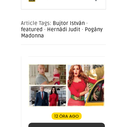
Article Tags:
Bujtor István
·
featured
·
Hernádi Judit
·
Pogány
Madonna
12 ÓRA AGO