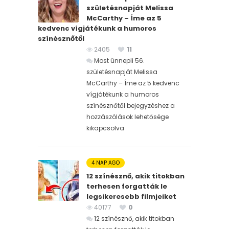
születésnapját Melissa
McCarthy – Íme az 5
kedvenc vígjátékunk a humoros
színésznőtől
2405
11
Most ünnepli 56.
születésnapját Melissa
McCarthy – Íme az 5 kedvenc
vígjátékunk a humoros
színésznőtől bejegyzéshez
a
hozzászólások lehetősége
kikapcsolva
4 NAP AGO
12 színésznő, akik titokban
terhesen forgatták le
legsikeresebb filmjeiket
40177
0
12 színésznő, akik titokban