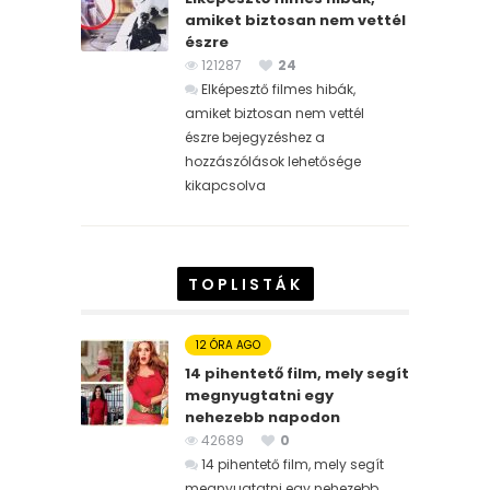
amiket biztosan nem vettél
észre
121287
24
Elképesztő filmes hibák,
amiket biztosan nem vettél
észre bejegyzéshez
a
hozzászólások lehetősége
kikapcsolva
TOPLISTÁK
12 ÓRA AGO
14 pihentető film, mely segít
megnyugtatni egy
nehezebb napodon
42689
0
14 pihentető film, mely segít
megnyugtatni egy nehezebb