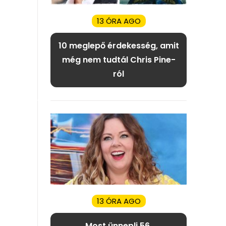
13 ÓRA AGO
10 meglepő érdekesség, amit
még nem tudtál Chris Pine-
ról
13 ÓRA AGO
Most ünnepli 56.