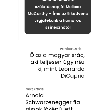
születésnapját Melissa
McCarthy – Íme az 5 kedvenc
vígjátékunk a humoros
színésznőtől
Previous Article
Ő az a magyar srác,
aki teljesen úgy néz
ki, mint Leonardo
DiCaprio
Next Article
Arnold
Schwarzenegger fia
piszok jóképű lett –