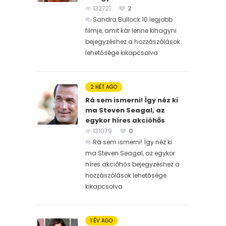
132721
2
Sandra Bullock 10 legjobb
filmje, amit kár lenne kihagyni
bejegyzéshez
a hozzászólások
lehetősége kikapcsolva
2 HÉT AGO
Rá sem ismerni! Így néz ki
ma Steven Seagal, az
egykor híres akcióhős
131079
0
Rá sem ismerni! Így néz ki
ma Steven Seagal, az egykor
híres akcióhős bejegyzéshez
a
hozzászólások lehetősége
kikapcsolva
1 ÉV AGO