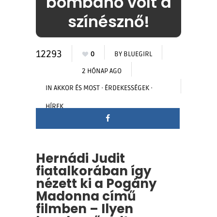
bombanő volt a
színésznő!
12293
0
BY
BLUEGIRL
2 HÓNAP AGO
IN
AKKOR ÉS MOST
·
ÉRDEKESSÉGEK
·
HÍREK
Hernádi Judit
fiatalkorában így
nézett ki a Pogány
Madonna című
filmben – Ilyen