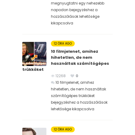
megnyugtatni egy nehezebb
napodon bejegyzéshez
a
hozzászólások lehetősége
kikapcsolva
12 ÓRA AGO
10 filmjelenet, amihez
hihetetlen, de nem
használtak számítógépes
trükköket
12268
0
10 filmjelenet, amihez
hihetetlen, de nem használtak
számítógépes trükköket
bejegyzéshez
a hozzászólások
lehetősége kikapcsolva
12 ÓRA AGO