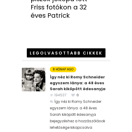
Friss fotókon a 32
éves Patrick
LEGOLVASOTTABB CIKKEK
8 HÓNAP AGO
Így néz ki Romy Schneider
egyszem lánya: a 48 éves
Sarah kiköpött édesanyja
194537
0
Így néz ki Romy Schneider
egyszem lánya: a 48 éves
Sarah kiköpött édesanyja
bejegyzéshez
a hozzászólások
lehetősége kikapcsolva