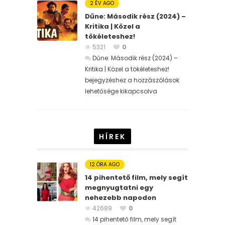
2 ÉV AGO
Dűne: Második rész (2024) –
Kritika | Közel a
tökéleteshez!
5321
0
Dűne: Második rész (2024) –
Kritika | Közel a tökéleteshez!
bejegyzéshez
a hozzászólások
lehetősége kikapcsolva
HÍREK
12 ÓRA AGO
14 pihentető film, mely segít
megnyugtatni egy
nehezebb napodon
42689
0
14 pihentető film, mely segít