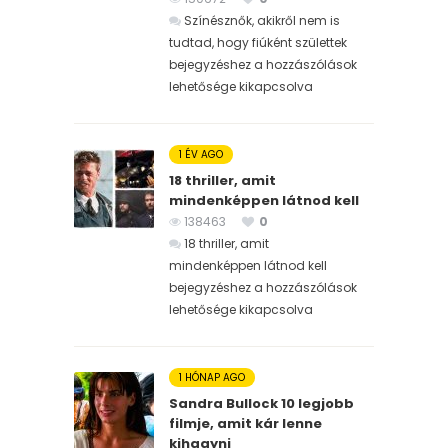
Színésznők, akikről nem is
tudtad, hogy fiúként születtek
bejegyzéshez
a hozzászólások
lehetősége kikapcsolva
1 ÉV AGO
18 thriller, amit
mindenképpen látnod kell
138463
0
18 thriller, amit
mindenképpen látnod kell
bejegyzéshez
a hozzászólások
lehetősége kikapcsolva
1 HÓNAP AGO
Sandra Bullock 10 legjobb
filmje, amit kár lenne
kihagyni