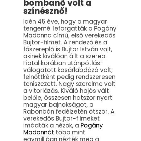
bombanő volt a
színésznő!
Idén 45 éve, hogy a magyar
tengernél leforgatták a Pogány
Madonna című, első verekedős
Bujtor-filmet. A rendező és a
főszereplő is Bujtor István volt,
akinek kiválóan állt a szerep.
Fiatal korában utánpótlás-
válogatott kosárlabdázó volt,
felnőttként pedig rendszeresen
teniszezett. Nagy szerelme volt
a vitorlázás. Kiváló hajós vált
belőle, összesen hatszor nyert
magyar bajnokságot, a
Rabonbán fedélzetén ötször. A
verekedős Bujtor-filmeket
imádták a nézők, a
Pogány
Madonnát
több mint
egymillióan nézték meg a