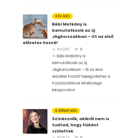
4 ÉV AGO
Bébi Motkány is
bemutatkozik az új
Jégkorszakban – itt az első
előzetes hozzá!
166283
0
Bébi Motkány is
bemutatkozik az új
Jégkorszakban – itt az első
előzetes hozzá! bejegyzéshez
a
hozzászólások lehetősége
kikapcsolva
6 HÓNAP AGO
Színésznők, akikről nem is
tudtad, hogy fiúként
születtek
150672
0