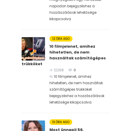
napodon bejegyzéshez
a
hozzászólások lehetősége
kikapcsolva
12 ÓRA AGO
10 filmjelenet, amihez
hihetetlen, de nem
használtak számítógépes
trükköket
12268
0
10 filmjelenet, amihez
hihetetlen, de nem használtak
számítógépes trükköket
bejegyzéshez
a hozzászólások
lehetősége kikapcsolva
13 ÓRA AGO
Most ünnepli 56.