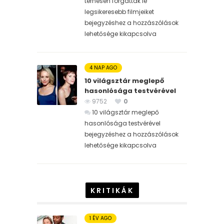
terhesen forgatták le
legsikeresebb filmjeiket
bejegyzéshez
a hozzászólások
lehetősége kikapcsolva
4 NAP AGO
10 világsztár meglepő
hasonlósága testvérével
9752
0
10 világsztár meglepő
hasonlósága testvérével
bejegyzéshez
a hozzászólások
lehetősége kikapcsolva
KRITIKÁK
1 ÉV AGO