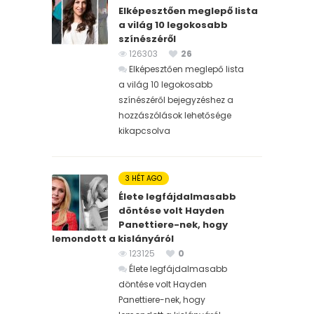
Elképesztően meglepő lista
a világ 10 legokosabb
színészéről
126303
26
Elképesztően meglepő lista
a világ 10 legokosabb
színészéről bejegyzéshez
a
hozzászólások lehetősége
kikapcsolva
3 HÉT AGO
Élete legfájdalmasabb
döntése volt Hayden
Panettiere-nek, hogy
lemondott a kislányáról
123125
0
Élete legfájdalmasabb
döntése volt Hayden
Panettiere-nek, hogy