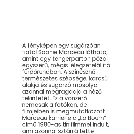
A fényképen egy sugárzóan
fiatal Sophie Marceau látható,
amint egy tengerparton pózol
egyszerű, mégis lélegzetelállító
fürdőruhában. A színésznő
természetes szépsége, karcsú
alakja és sugárzó mosolya
azonnal megragadja a néző
tekintetét. Ez a vonzerő
nemcsak a fotókon, de
filmjeiben is megmutatkozott.
Marceau karrierje a „La Boum”
című 1980-as tinifilmmel indult,
ami azonnal sztárrá tette