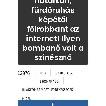
fiatalkori,
fürdőruhás
képétől
fölrobbant az
internet! Ilyen
bombanő volt a
színésznő
12976
0
BY
BLUEGIRL
1 HÓNAP AGO
IN
AKKOR ÉS MOST
·
ÉRDEKESSÉGEK
·
HÍREK