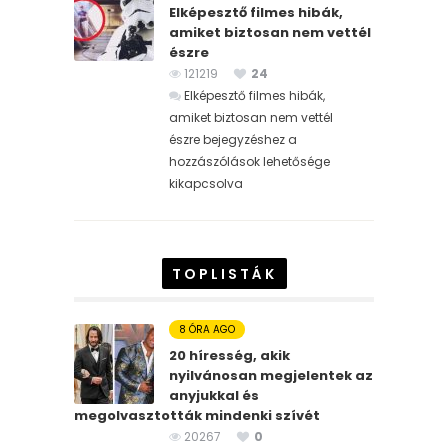
Elképesztő filmes hibák,
amiket biztosan nem vettél
észre
121219
24
Elképesztő filmes hibák,
amiket biztosan nem vettél
észre bejegyzéshez
a
hozzászólások lehetősége
kikapcsolva
TOPLISTÁK
8 ÓRA AGO
20 híresség, akik
nyilvánosan megjelentek az
anyjukkal és
megolvasztották mindenki szívét
20267
0