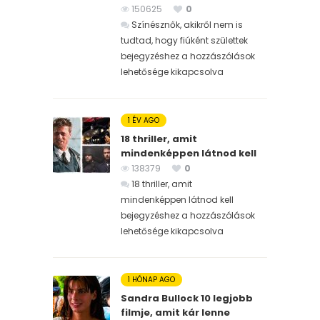
150625
0
Színésznők, akikről nem is
tudtad, hogy fiúként születtek
bejegyzéshez
a hozzászólások
lehetősége kikapcsolva
1 ÉV AGO
18 thriller, amit
mindenképpen látnod kell
138379
0
18 thriller, amit
mindenképpen látnod kell
bejegyzéshez
a hozzászólások
lehetősége kikapcsolva
1 HÓNAP AGO
Sandra Bullock 10 legjobb
filmje, amit kár lenne