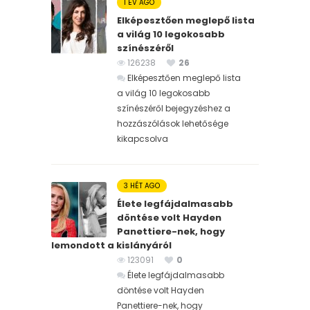
1 ÉV AGO
Elképesztően meglepő lista
a világ 10 legokosabb
színészéről
126238
26
Elképesztően meglepő lista
a világ 10 legokosabb
színészéről bejegyzéshez
a
hozzászólások lehetősége
kikapcsolva
3 HÉT AGO
Élete legfájdalmasabb
döntése volt Hayden
Panettiere-nek, hogy
lemondott a kislányáról
123091
0
Élete legfájdalmasabb
döntése volt Hayden
Panettiere-nek, hogy