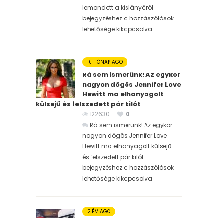
lemondott a kislányáról
bejegyzéshez
a hozzászólások
lehetősége kikapcsolva
10 HÓNAP AGO
Rá sem ismerünk! Az egykor
nagyon dögös Jennifer Love
Hewitt ma elhanyagolt
külsejű és felszedett pár kilót
122630
0
Rá sem ismerünk! Az egykor
nagyon dögös Jennifer Love
Hewitt ma elhanyagolt külsejű
és felszedett pár kilót
bejegyzéshez
a hozzászólások
lehetősége kikapcsolva
2 ÉV AGO