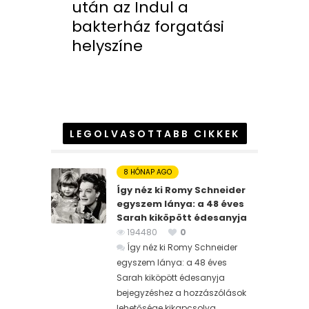
után az Indul a
bakterház forgatási
helyszíne
LEGOLVASOTTABB CIKKEK
8 HÓNAP AGO
Így néz ki Romy Schneider
egyszem lánya: a 48 éves
Sarah kiköpött édesanyja
194480
0
Így néz ki Romy Schneider
egyszem lánya: a 48 éves
Sarah kiköpött édesanyja
bejegyzéshez
a hozzászólások
lehetősége kikapcsolva