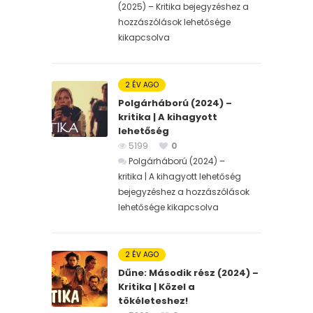
(2025) – Kritika bejegyzéshez
a
hozzászólások lehetősége
kikapcsolva
2 ÉV AGO
Polgárháború (2024) –
kritika | A kihagyott
lehetőség
5199
0
Polgárháború (2024) –
kritika | A kihagyott lehetőség
bejegyzéshez
a hozzászólások
lehetősége kikapcsolva
2 ÉV AGO
Dűne: Második rész (2024) –
Kritika | Közel a
tökéleteshez!