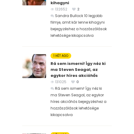
kihagyni
132652
2
Sandra Bullock 10 legjobb
filmje, amit kár lenne kihagyni
bejegyzéshez
a hozzászólások
lehetősége kikapcsolva
1 HÉT AGO
Rá sem ismerni! Így néz ki
ma Steven Seagal, az
egykor híres akcióhős
131025
0
Rá sem ismerni! Így néz ki
ma Steven Seagal, az egykor
híres akcióhős bejegyzéshez
a
hozzászólások lehetősége
kikapcsolva