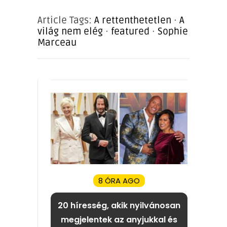
Article Tags:
A rettenthetetlen
·
A
világ nem elég
·
featured
·
Sophie
Marceau
8 ÓRA AGO
20 híresség, akik nyilvánosan
megjelentek az anyjukkal és