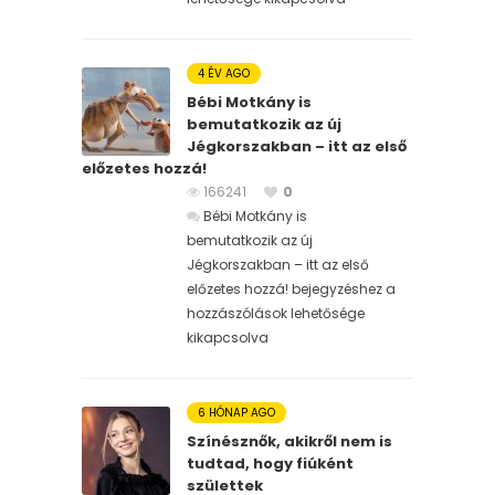
4 ÉV AGO
Bébi Motkány is
bemutatkozik az új
Jégkorszakban – itt az első
előzetes hozzá!
166241
0
Bébi Motkány is
bemutatkozik az új
Jégkorszakban – itt az első
előzetes hozzá! bejegyzéshez
a
hozzászólások lehetősége
kikapcsolva
6 HÓNAP AGO
Színésznők, akikről nem is
tudtad, hogy fiúként
születtek