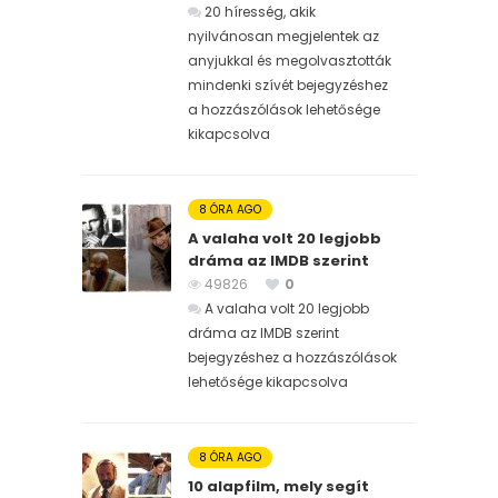
20 híresség, akik
nyilvánosan megjelentek az
anyjukkal és megolvasztották
mindenki szívét bejegyzéshez
a hozzászólások lehetősége
kikapcsolva
8 ÓRA AGO
A valaha volt 20 legjobb
dráma az IMDB szerint
49826
0
A valaha volt 20 legjobb
dráma az IMDB szerint
bejegyzéshez
a hozzászólások
lehetősége kikapcsolva
8 ÓRA AGO
10 alapfilm, mely segít