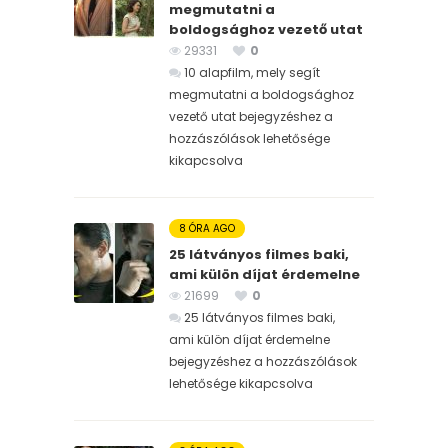
megmutatni a
boldogsághoz vezető utat
29331
0
10 alapfilm, mely segít
megmutatni a boldogsághoz
vezető utat bejegyzéshez
a
hozzászólások lehetősége
kikapcsolva
8 ÓRA AGO
25 látványos filmes baki,
ami külön díjat érdemelne
21699
0
25 látványos filmes baki,
ami külön díjat érdemelne
bejegyzéshez
a hozzászólások
lehetősége kikapcsolva