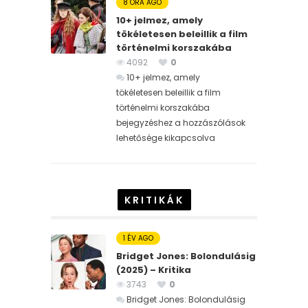
8 ÓRA AGO
10+ jelmez, amely
tökéletesen beleillik a film
történelmi korszakába
4092
0
10+ jelmez, amely
tökéletesen beleillik a film
történelmi korszakába
bejegyzéshez
a hozzászólások
lehetősége kikapcsolva
KRITIKÁK
1 ÉV AGO
Bridget Jones: Bolondulásig
(2025) – Kritika
3743
0
Bridget Jones: Bolondulásig