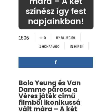
mára – A két
színész így fest
napjainkban!
1606
0
BY
BLUEGIRL
1 HÓNAP AGO
IN
HÍREK
Bolo Yeung és Van
Damme párosa a
Véres játék című
filmből ikonikussá
vált mára – A két