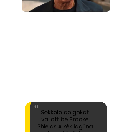
Sokkoló dolgokat
vallott be Brooke
Shields A kék lagúna