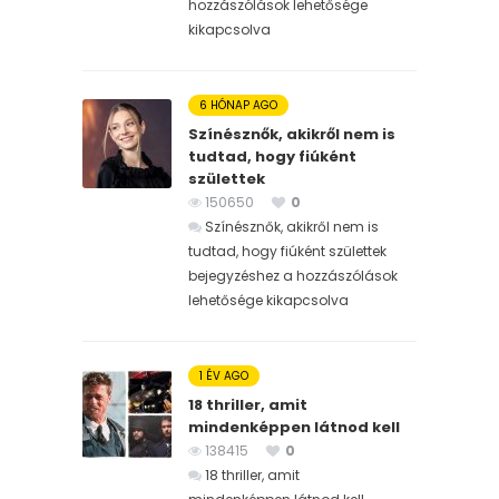
hozzászólások lehetősége
kikapcsolva
6 HÓNAP AGO
Színésznők, akikről nem is
tudtad, hogy fiúként
születtek
150650
0
Színésznők, akikről nem is
tudtad, hogy fiúként születtek
bejegyzéshez
a hozzászólások
lehetősége kikapcsolva
1 ÉV AGO
18 thriller, amit
mindenképpen látnod kell
138415
0
18 thriller, amit