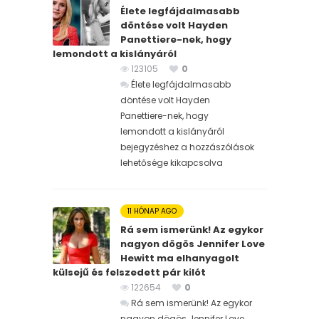
Élete legfájdalmasabb
döntése volt Hayden
Panettiere-nek, hogy
lemondott a kislányáról
123105
0
Élete legfájdalmasabb
döntése volt Hayden
Panettiere-nek, hogy
lemondott a kislányáról
bejegyzéshez
a hozzászólások
lehetősége kikapcsolva
11 HÓNAP AGO
Rá sem ismerünk! Az egykor
nagyon dögös Jennifer Love
Hewitt ma elhanyagolt
külsejű és felszedett pár kilót
122654
0
Rá sem ismerünk! Az egykor
nagyon dögös Jennifer Love