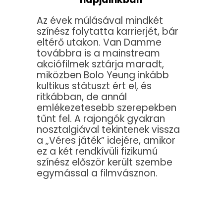
Az évek múlásával mindkét
színész folytatta karrierjét, bár
eltérő utakon. Van Damme
továbbra is a mainstream
akciófilmek sztárja maradt,
miközben Bolo Yeung inkább
kultikus státuszt ért el, és
ritkábban, de annál
emlékezetesebb szerepekben
tűnt fel. A rajongók gyakran
nosztalgiával tekintenek vissza
a „Véres játék” idejére, amikor
ez a két rendkívüli fizikumú
színész először került szembe
egymással a filmvásznon.