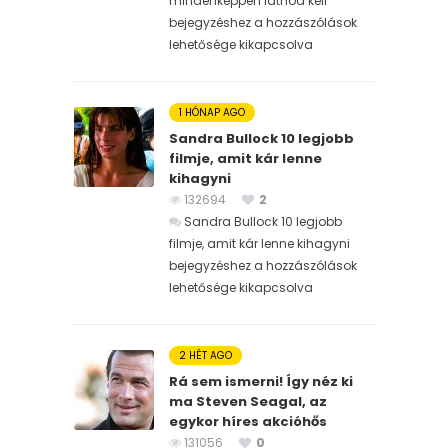
mindenképpen látnod kell
bejegyzéshez
a hozzászólások
lehetősége kikapcsolva
1 HÓNAP AGO
Sandra Bullock 10 legjobb
filmje, amit kár lenne
kihagyni
132694
2
Sandra Bullock 10 legjobb
filmje, amit kár lenne kihagyni
bejegyzéshez
a hozzászólások
lehetősége kikapcsolva
2 HÉT AGO
Rá sem ismerni! Így néz ki
ma Steven Seagal, az
egykor híres akcióhős
131056
0