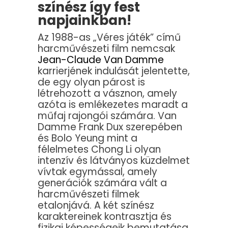
színész így fest
napjainkban!
Az 1988-as „Véres játék” című
harcművészeti film nemcsak
Jean-Claude Van Damme
karrierjének indulását jelentette,
de egy olyan párost is
létrehozott a vásznon, amely
azóta is emlékezetes maradt a
műfaj rajongói számára. Van
Damme Frank Dux szerepében
és Bolo Yeung mint a
félelmetes Chong Li olyan
intenzív és látványos küzdelmet
vívtak egymással, amely
generációk számára vált a
harcművészeti filmek
etalonjává. A két színész
karaktereinek kontrasztja és
fizikai képességeik bemutatása