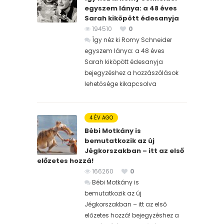
egyszem lánya: a 48 éves
Sarah kiköpött édesanyja
194510
0
Így néz ki Romy Schneider
egyszem lánya: a 48 éves
Sarah kiköpött édesanyja
bejegyzéshez
a hozzászólások
lehetősége kikapcsolva
4 ÉV AGO
Bébi Motkány is
bemutatkozik az új
Jégkorszakban – itt az első
előzetes hozzá!
166260
0
Bébi Motkány is
bemutatkozik az új
Jégkorszakban – itt az első
előzetes hozzá! bejegyzéshez
a