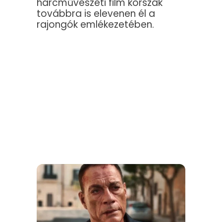
harcművészeti film korszak
továbbra is elevenen él a
rajongók emlékezetében.