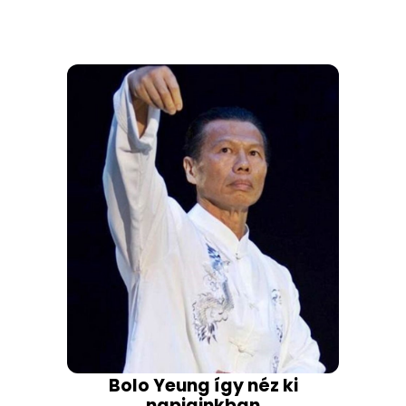
Bolo Yeung így néz ki
napjainkban