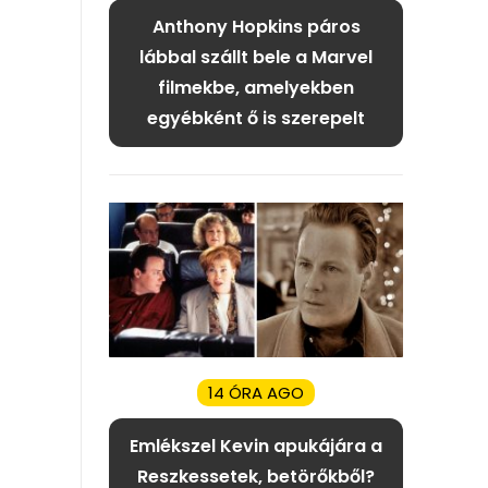
Anthony Hopkins páros
lábbal szállt bele a Marvel
filmekbe, amelyekben
egyébként ő is szerepelt
14 ÓRA AGO
Emlékszel Kevin apukájára a
Reszkessetek, betörőkből?