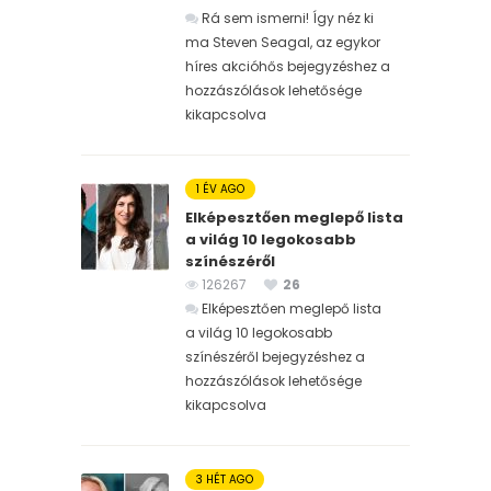
Rá sem ismerni! Így néz ki
ma Steven Seagal, az egykor
híres akcióhős bejegyzéshez
a
hozzászólások lehetősége
kikapcsolva
1 ÉV AGO
Elképesztően meglepő lista
a világ 10 legokosabb
színészéről
126267
26
Elképesztően meglepő lista
a világ 10 legokosabb
színészéről bejegyzéshez
a
hozzászólások lehetősége
kikapcsolva
3 HÉT AGO