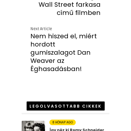
Wall Street farkasa
című filmben
Next Article
Nem hiszed el, miért
hordott
gumiszalagot Dan
Weaver az
Éghasadásban!
LEGOLVASOTTABB CIKKEK
8 HÓNAP AGO
Így néz ki Romy Schneider