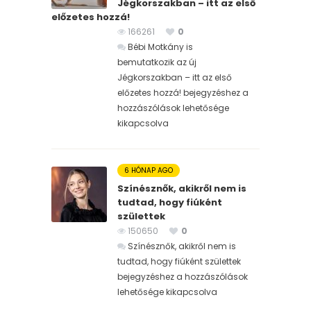
Jégkorszakban – itt az első
előzetes hozzá!
166261
0
Bébi Motkány is
bemutatkozik az új
Jégkorszakban – itt az első
előzetes hozzá! bejegyzéshez
a
hozzászólások lehetősége
kikapcsolva
6 HÓNAP AGO
Színésznők, akikről nem is
tudtad, hogy fiúként
születtek
150650
0
Színésznők, akikről nem is
tudtad, hogy fiúként születtek
bejegyzéshez
a hozzászólások
lehetősége kikapcsolva