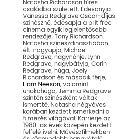
Natasha Richardson híres
családba született. Édesanyja
Vanessa Redgrave Oscar-díjas
színésznő, édesapja a brit free
cinema egyik legjelentősebb
rendezője, Tony Richardson.
Natasha színészdinasztiában
élt: nagyapja, Michael
Redgrave, nagynénje, Lynn
Redgrave, nagybátyja, Corin
Redgrave, húga, Joely
Richardson és második férje,
Liam Neeson
, valamint
unokahúga, Jemma Redgrave
szintén színészként váltak
ismertté. Natasha négyéves
korában kezdett ismerkedni a
filmezés világával. Karrierje az
1980-as évek közepén kezdett
felfelé ívelni. Művészfilmekben
és könnyedebb hangvételű