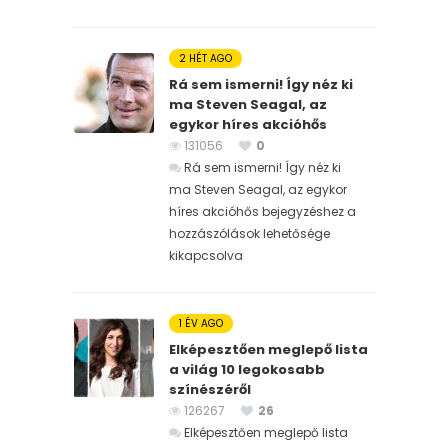
2 HÉT AGO
Rá sem ismerni! Így néz ki
ma Steven Seagal, az
egykor híres akcióhős
131056
0
Rá sem ismerni! Így néz ki
ma Steven Seagal, az egykor
híres akcióhős bejegyzéshez
a
hozzászólások lehetősége
kikapcsolva
1 ÉV AGO
Elképesztően meglepő lista
a világ 10 legokosabb
színészéről
126267
26
Elképesztően meglepő lista