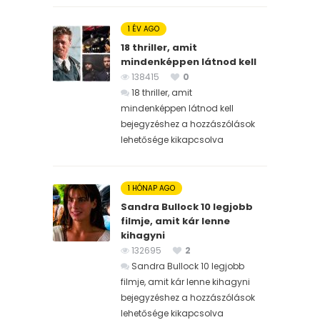
1 ÉV AGO
18 thriller, amit
mindenképpen látnod kell
138415
0
18 thriller, amit
mindenképpen látnod kell
bejegyzéshez
a hozzászólások
lehetősége kikapcsolva
1 HÓNAP AGO
Sandra Bullock 10 legjobb
filmje, amit kár lenne
kihagyni
132695
2
Sandra Bullock 10 legjobb
filmje, amit kár lenne kihagyni
bejegyzéshez
a hozzászólások
lehetősége kikapcsolva