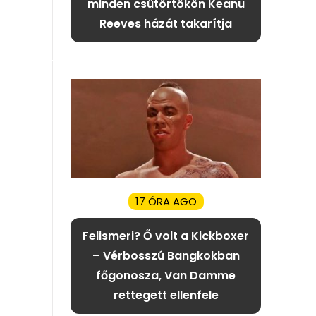
minden csütörtökön Keanu
Reeves házát takarítja
17 ÓRA AGO
Felismeri? Ő volt a Kickboxer
– Vérbosszú Bangkokban
főgonosza, Van Damme
rettegett ellenfele