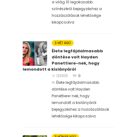
a világ 10 legokosabb
színészéről bejegyzéshez
a
hozzászólások lehetősége
kikapcsolva
3 HÉT AGO
Élete legfájdalmasabb
döntése volt Hayden
Panettiere-nek, hogy
lemondott a kislányáról
123105
0
Élete legfájdalmasabb
döntése volt Hayden
Panettiere-nek, hogy
lemondott a kislányáról
bejegyzéshez
a hozzászólások
lehetősége kikapcsolva
11 HÓNAP AGO