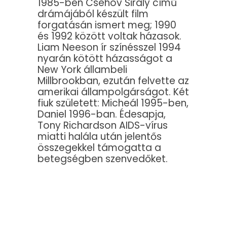
1985-ben Csehov Sirály című
drámájából készült film
forgatásán ismert meg; 1990
és 1992 között voltak házasok.
Liam Neeson ír színésszel 1994
nyarán kötött házasságot a
New York állambeli
Millbrookban, ezután felvette az
amerikai állampolgárságot. Két
fiuk született: Micheál 1995-ben,
Daniel 1996-ban. Édesapja,
Tony Richardson AIDS-vírus
miatti halála után jelentős
összegekkel támogatta a
betegségben szenvedőket.