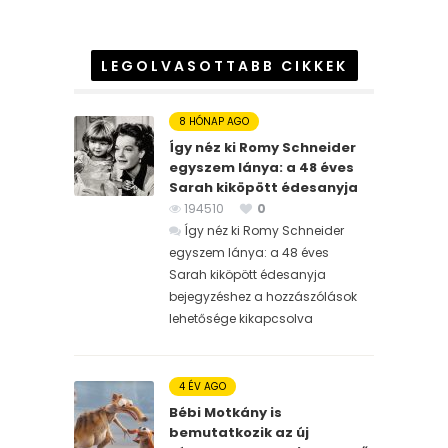
LEGOLVASOTTABB CIKKEK
8 HÓNAP AGO
Így néz ki Romy Schneider
egyszem lánya: a 48 éves
Sarah kiköpött édesanyja
194510
0
Így néz ki Romy Schneider
egyszem lánya: a 48 éves
Sarah kiköpött édesanyja
bejegyzéshez
a hozzászólások
lehetősége kikapcsolva
4 ÉV AGO
Bébi Motkány is
bemutatkozik az új