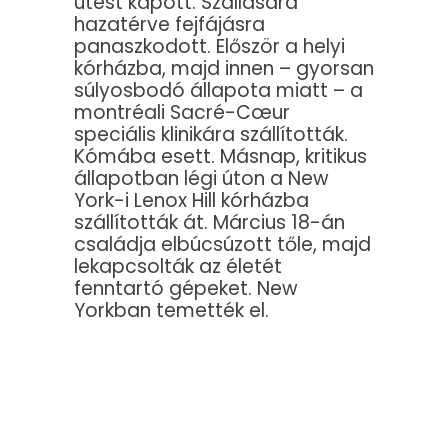
ütést kapott. Szállására
hazatérve fejfájásra
panaszkodott. Először a helyi
kórházba, majd innen – gyorsan
súlyosbodó állapota miatt – a
montréali Sacré-Cœur
speciális klinikára szállították.
Kómába esett. Másnap, kritikus
állapotban légi úton a New
York-i Lenox Hill kórházba
szállították át. Március 18-án
családja elbúcsúzott tőle, majd
lekapcsolták az életét
fenntartó gépeket. New
Yorkban temették el.